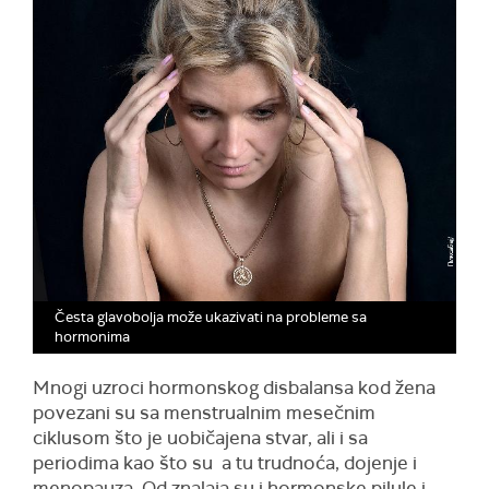
Česta glavobolja može ukazivati na probleme sa
hormonima
Mnogi uzroci hormonskog disbalansa kod žena
povezani su sa menstrualnim mesečnim
ciklusom što je uobičajena stvar, ali i sa
periodima kao što su a tu trudnoća, dojenje i
menopauza. Od znalaja su i hormonske pilule i