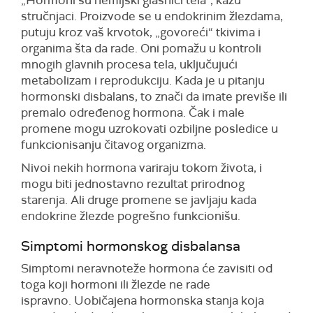
„Hormoni su hemijski glasnici tela“, kažu
stručnjaci. Proizvode se u endokrinim žlezdama,
putuju kroz vaš krvotok, „govoreći“ tkivima i
organima šta da rade. Oni pomažu u kontroli
mnogih glavnih procesa tela, uključujući
metabolizam i reprodukciju. Kada je u pitanju
hormonski disbalans, to znači da imate previše ili
premalo određenog hormona. Čak i male
promene mogu uzrokovati ozbiljne posledice u
funkcionisanju čitavog organizma.
Nivoi nekih hormona variraju tokom života, i
mogu biti jednostavno rezultat prirodnog
starenja. Ali druge promene se javljaju kada
endokrine žlezde pogrešno funkcionišu.
Simptomi hormonskog disbalansa
Simptomi neravnoteže hormona će zavisiti od
toga koji hormoni ili žlezde ne rade
ispravno. Uobičajena hormonska stanja koja