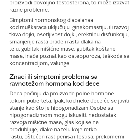
proizvodi dovoljno testosterona, to može izazvati
razne probleme.
Simptomi hormonskog disbalansa
kod muškaraca uključuju: ginekomastiju, ili razvoj
tkiva dojki, osetljivost dojki, erektilnu disfunkciju,
smanjenje rasta brade i rasta dlaka na
telu, gubitak mišićne mase, gubitak koštane
mase, inače poznat kao osteoporoza, teškoće sa
koncentracijom, valunge...
Znaci ili simptomi problema sa
ravnotežom hormona kod dece
Deca počinju da proizvode polne hormone
tokom puberteta. Ipak, kod neke dece će se javiti
stanje kao što je hipogonadizam.Osobe sa
hipogonadizmom mogu iskusiti: nedostatak
razvoja mišićne mase, glas koji se ne
produbljuje, dlake na telu koje retko
rastu, oštećen rast penisa i testisa, prekomerni