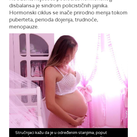
disbalansa je sindrom policističnih jajnika.
Hormonski ciklus se inače prirodno menja tokom
puberteta, perioda dojenja, trudnoće,
menopauze.
Stručnjaci kažu da je u određenim stanjima, poput