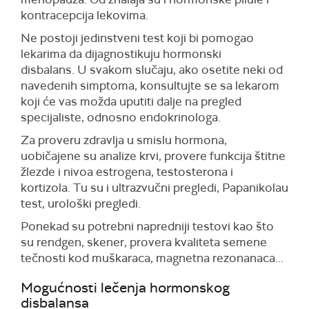
kontracepcija lekovima.
Ne postoji jedinstveni test koji bi pomogao
lekarima da dijagnostikuju hormonski
disbalans. U svakom slučaju, ako osetite neki od
navedenih simptoma, konsultujte se sa lekarom
koji će vas možda uputiti dalje na pregled
specijaliste, odnosno endokrinologa.
Za proveru zdravlja u smislu hormona,
uobičajene su analize krvi, provere funkcija štitne
žlezde i nivoa estrogena, testosterona i
kortizola. Tu su i ultrazvučni pregledi, Papanikolau
test, urološki pregledi.
Ponekad su potrebni napredniji testovi kao što
su rendgen, skener, provera kvaliteta semene
tečnosti kod muškaraca, magnetna rezonanaca...
Mogućnosti lečenja hormonskog
disbalansa