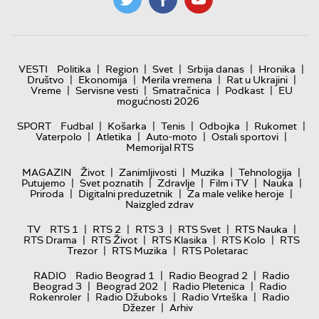
|
|
|
|
|
VESTI
Politika
Region
Svet
Srbija danas
Hronika
|
|
|
|
Društvo
Ekonomija
Merila vremena
Rat u Ukrajini
|
|
|
|
Vreme
Servisne vesti
Smatračnica
Podkast
EU
mogućnosti 2026
|
|
|
|
|
SPORT
Fudbal
Košarka
Tenis
Odbojka
Rukomet
|
|
|
|
Vaterpolo
Atletika
Auto-moto
Ostali sportovi
Memorijal RTS
|
|
|
|
MAGAZIN
Život
Zanimljivosti
Muzika
Tehnologija
|
|
|
|
|
Putujemo
Svet poznatih
Zdravlje
Film i TV
Nauka
|
|
|
Priroda
Digitalni preduzetnik
Za male velike heroje
Naizgled zdrav
|
|
|
|
|
TV
RTS 1
RTS 2
RTS 3
RTS Svet
RTS Nauka
|
|
|
|
RTS Drama
RTS Život
RTS Klasika
RTS Kolo
RTS
|
|
Trezor
RTS Muzika
RTS Poletarac
|
|
RADIO
Radio Beograd 1
Radio Beograd 2
Radio
|
|
|
Beograd 3
Beograd 202
Radio Pletenica
Radio
|
|
|
Rokenroler
Radio Džuboks
Radio Vrteška
Radio
|
Džezer
Arhiv