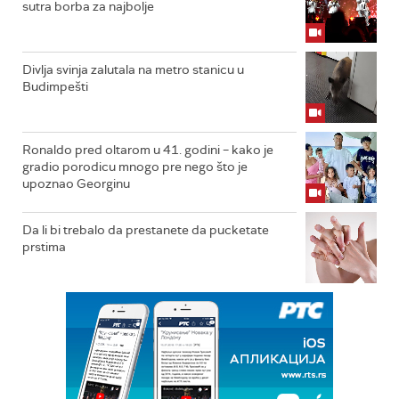
sutra borba za najbolje
Divlja svinja zalutala na metro stanicu u
Budimpešti
Ronaldo pred oltarom u 41. godini – kako je
gradio porodicu mnogo pre nego što je
upoznao Georginu
Da li bi trebalo da prestanete da pucketate
prstima