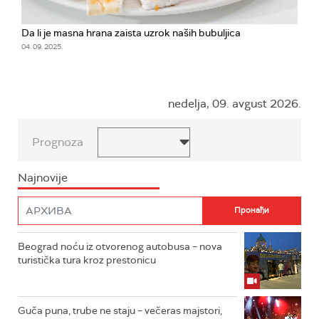
Da li je masna hrana zaista uzrok naših bubuljica
04. 09. 2025.
nedelja, 09. avgust 2026.
Prognoza
Najnovije
Beograd noću iz otvorenog autobusa – nova
turistička tura kroz prestonicu
Guča puna, trube ne staju – večeras majstori,