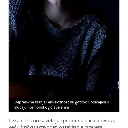
Depresivna stanja i anksioznost su gotovo uobičajeni u
slučaju hormonskog disbalansa
Lekari obično savetuju i promenu načina života,
veću fizičku aktivnost, ostavljanje cigareta i