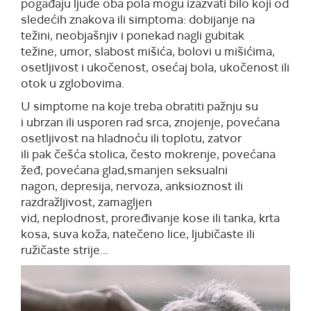
pogađaju ljude oba pola mogu izazvati bilo koji od
sledećih znakova ili simptoma: dobijanje na
težini, neobjašnjiv i ponekad nagli gubitak
težine, umor, slabost mišića, bolovi u mišićima,
osetljivost i ukočenost, osećaj bola, ukočenost ili
otok u zglobovima.
U simptome na koje treba obratiti pažnju su
i ubrzan ili usporen rad srca, znojenje, povećana
osetljivost na hladnoću ili toplotu, zatvor
ili pak češća stolica, često mokrenje, povećana
žeđ, povećana glad,smanjen seksualni
nagon, depresija, nervoza, anksioznost ili
razdražljivost, zamagljen
vid, neplodnost, proređivanje kose ili tanka, krta
kosa, suva koža, natečeno lice, ljubičaste ili
ružičaste strije...