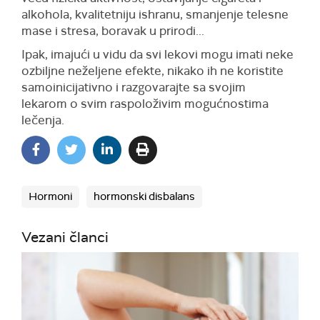
alkohola, kvalitetniju ishranu, smanjenje telesne
mase i stresa, boravak u prirodi...
Ipak, imajući u vidu da svi lekovi mogu imati neke
ozbiljne neželjene efekte, nikako ih ne koristite
samoinicijativno i razgovarajte sa svojim
lekarom o svim raspoloživim mogućnostima
lečenja.
Hormoni
hormonski disbalans
Vezani članci