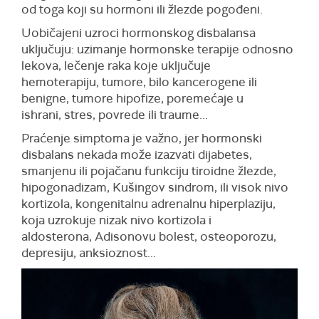
od toga koji su hormoni ili žlezde pogođeni.
Uobičajeni uzroci hormonskog disbalansa
uključuju: uzimanje hormonske terapije odnosno
lekova, lečenje raka koje uključuje
hemoterapiju, tumore, bilo kancerogene ili
benigne, tumore hipofize, poremećaje u
ishrani, stres, povrede ili traume...
Praćenje simptoma je važno, jer hormonski
disbalans nekada može izazvati dijabetes,
smanjenu ili pojačanu funkciju tiroidne žlezde,
hipogonadizam, Kušingov sindrom, ili visok nivo
kortizola, kongenitalnu adrenalnu hiperplaziju,
koja uzrokuje nizak nivo kortizola i
aldosterona, Adisonovu bolest, osteoporozu,
depresiju, anksioznost...