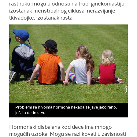
rast ruku i nogu u odnosu na trup, ginekomastiju,
izostanak menstrualnog ciklusa, nerazvijanje
tkivadojke, izostanak rasta.
Problemi sa nivoima hormona nekada se jave jako rano,
još i u detinjstvu
Hormonski disbalans kod dece ima mnogo
mogućih uzroka. Mogu se razlikovati u zavisnosti