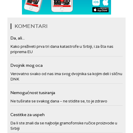
KOMENTARI
Da, ali...
Kako preživeti prva tri dana katastrofe u Srbiji, i za šta nas
priprema EU
Dvojnik mog oca
Verovatno svako od nas ima svog dvojnika sa kojim deli i sličnu
DNK
Nemogućnost tusiranja
Ne tuširate se svakog dana – ne stidite se, to je zdravo
Cestitke za uspeh
Da li ste znali da se najbolje gramofonske ručice proizvode u
Srbiji