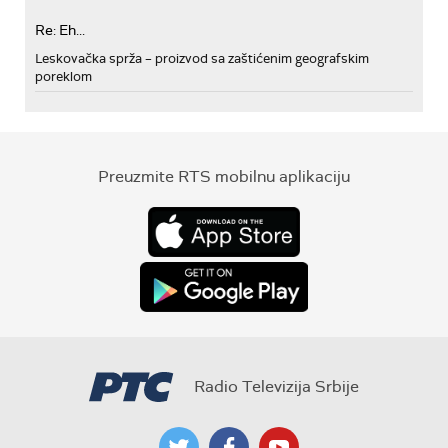
Re: Eh...
Leskovačka sprža – proizvod sa zaštićenim geografskim
poreklom
Preuzmite RTS mobilnu aplikaciju
Radio Televizija Srbije