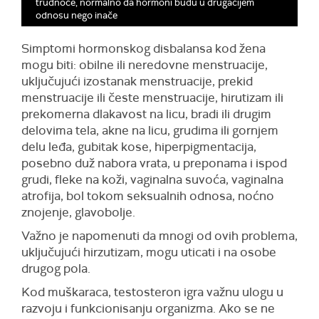
trudnoće, normalno da hormoni budu u drugačijem
odnosu nego inače
Simptomi hormonskog disbalansa kod žena
mogu biti: obilne ili neredovne menstruacije,
uključujući izostanak menstruacije, prekid
menstruacije ili česte menstruacije, hirutizam ili
prekomerna dlakavost na licu, bradi ili drugim
delovima tela, akne na licu, grudima ili gornjem
delu leđa, gubitak kose, hiperpigmentacija,
posebno duž nabora vrata, u preponama i ispod
grudi, fleke na koži, vaginalna suvoća, vaginalna
atrofija, bol tokom seksualnih odnosa, noćno
znojenje, glavobolje.
Važno je napomenuti da mnogi od ovih problema,
uključujući hirzutizam, mogu uticati i na osobe
drugog pola.
Kod muškaraca, testosteron igra važnu ulogu u
razvoju i funkcionisanju organizma. Ako se ne