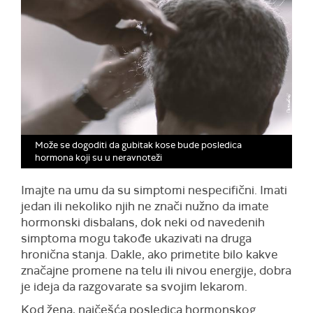
Može se dogoditi da gubitak kose bude posledica
hormona koji su u neravnoteži
Imajte na umu da su simptomi nespecifični. Imati
jedan ili nekoliko njih ne znači nužno da imate
hormonski disbalans, dok neki od navedenih
simptoma mogu takođe ukazivati na druga
hronična stanja. Dakle, ako primetite bilo kakve
značajne promene na telu ili nivou energije, dobra
je ideja da razgovarate sa svojim lekarom.
Kod žena, najčešća posledica hormonskog