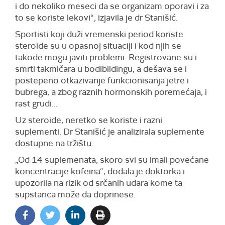
i do nekoliko meseci da se organizam oporavi i za
to se koriste lekovi“, izjavila je dr Stanišić.
Sportisti koji duži vremenski period koriste
steroide su u opasnoj situaciji i kod njih se
takođe mogu javiti problemi. Registrovane su i
smrti takmičara u bodibildingu, a dešava se i
postepeno otkazivanje funkcionisanja jetre i
bubrega, a zbog raznih hormonskih poremećaja, i
rast grudi...
Uz steroide, neretko se koriste i razni
suplementi. Dr Stanišić je analizirala suplemente
dostupne na tržištu.
„Od 14 suplemenata, skoro svi su imali povećane
koncentracije kofeina“, dodala je doktorka i
upozorila na rizik od srčanih udara kome ta
supstanca može da doprinese.