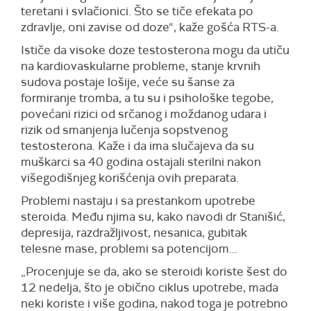
teretani i svlačionici. Što se tiče efekata po
zdravlje, oni zavise od doze“, kaže gošća RTS-a.
Ističe da visoke doze testosterona mogu da utiču
na kardiovaskularne probleme, stanje krvnih
sudova postaje lošije, veće su šanse za
formiranje tromba, a tu su i psihološke tegobe,
povećani rizici od srčanog i moždanog udara i
rizik od smanjenja lučenja sopstvenog
testosterona. Kaže i da ima slučajeva da su
muškarci sa 40 godina ostajali sterilni nakon
višegodišnjeg korišćenja ovih preparata.
Problemi nastaju i sa prestankom upotrebe
steroida. Među njima su, kako navodi dr Stanišić,
depresija, razdražljivost, nesanica, gubitak
telesne mase, problemi sa potencijom...
„Procenjuje se da, ako se steroidi koriste šest do
12 nedelja, što je obično ciklus upotrebe, mada
neki koriste i više godina, nakod toga je potrebno