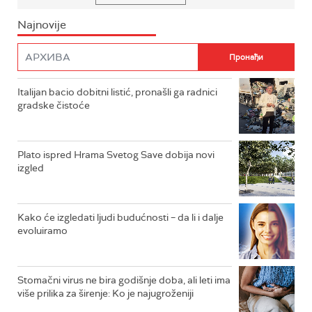
Najnovije
Italijan bacio dobitni listić, pronašli ga radnici
gradske čistoće
Plato ispred Hrama Svetog Save dobija novi
izgled
Kako će izgledati ljudi budućnosti – da li i dalje
evoluiramo
Stomačni virus ne bira godišnje doba, ali leti ima
više prilika za širenje: Ko je najugroženiji