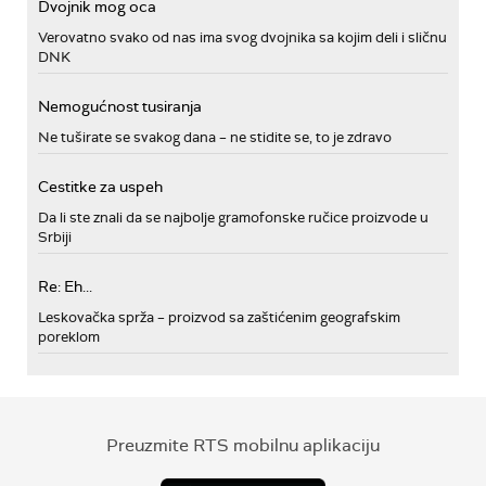
Dvojnik mog oca
Verovatno svako od nas ima svog dvojnika sa kojim deli i sličnu
DNK
Nemogućnost tusiranja
Ne tuširate se svakog dana – ne stidite se, to je zdravo
Cestitke za uspeh
Da li ste znali da se najbolje gramofonske ručice proizvode u
Srbiji
Re: Eh...
Leskovačka sprža – proizvod sa zaštićenim geografskim
poreklom
Preuzmite RTS mobilnu aplikaciju