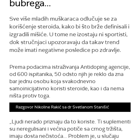
bubrega...
Sve više mladih muškaraca odlučuje se za
korišćenje steroida, kako bi što brže definisali i
izgradili mišiće. U tome ne izostaju ni sportisti,
dok stručnjaci upozoravaju da takav trend
može imati negativne posledice po zdravlje.
Prema podacima istraživanja Antidoping agencije,
od 600 ispitanika, 50 odsto njih je reklo da zna
bar jednu osobu koja svakodnevno
samoinicijativno koristi steroide, kao i da nema
ništa protiv toga.
Razgovor Nikoline Rakić sa dr Svetlanom Stanišić
„Ljudi nerado priznaju da to koriste. Ti suplementi
su neregulisani i većina potiče sa crnog tržišta,
imaju dosta nečistoća... Problem je, u slučaju