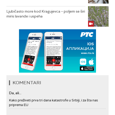
Ljubičasto more kod Kragujevca – poljem se širi
miris lavande i uspeha
KOMENTARI
Da, ali...
Kako preživeti prva tri dana katastrofe u Srbiji, i za šta nas
priprema EU