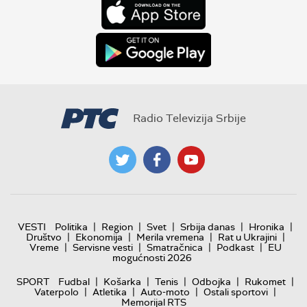
Radio Televizija Srbije
|
|
|
|
|
VESTI
Politika
Region
Svet
Srbija danas
Hronika
|
|
|
|
Društvo
Ekonomija
Merila vremena
Rat u Ukrajini
|
|
|
|
Vreme
Servisne vesti
Smatračnica
Podkast
EU
mogućnosti 2026
|
|
|
|
|
SPORT
Fudbal
Košarka
Tenis
Odbojka
Rukomet
|
|
|
|
Vaterpolo
Atletika
Auto-moto
Ostali sportovi
Memorijal RTS