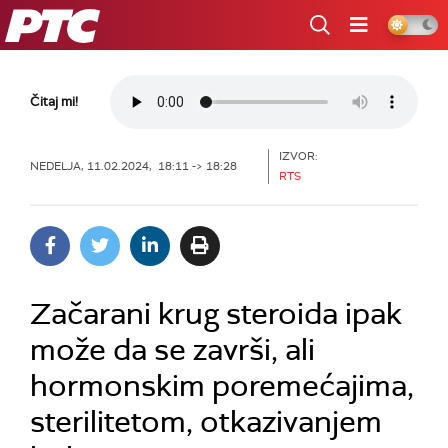
RTS
Čitaj mi!
IZVOR:
NEDELJA, 11.02.2024, 18:11 -> 18:28
RTS
Začarani krug steroida ipak
može da se završi, ali
hormonskim poremećajima,
sterilitetom, otkazivanjem