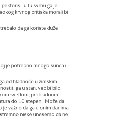
pektoris i u tu svrhu ga je
sokog krvnog pritiska morali bi
 trebalo da ga koriste duže
o joj je potrebno mnogo sunca i
i ga od hladnoće u zimskim
stiti ga u stan, već bi bilo
nekom svetlom, prohladnom
atura do 10 stepeni. Može da
mo je važno da ga u onim danima
kstremno niske unesemo da ne