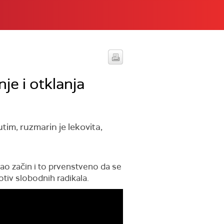
je i otklanja
im, ruzmarin je lekovita,
kao začin i to prvenstveno da se
otiv slobodnih radikala.