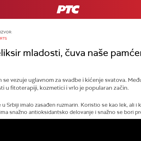
RTS
IZVOR:
RTS
eliksir mladosti, čuva naše pamćen
se vezuje uglavnom za svadbe i kićenje svatova. Međut
i u fitoterapiji, kozmetici i vrlo je popularan začin.
 Srbiji imalo zasađen ruzmarin. Koristio se kao lek, ali i 
n ima snažno antioksidantsko delovanje i snažno se bori pr