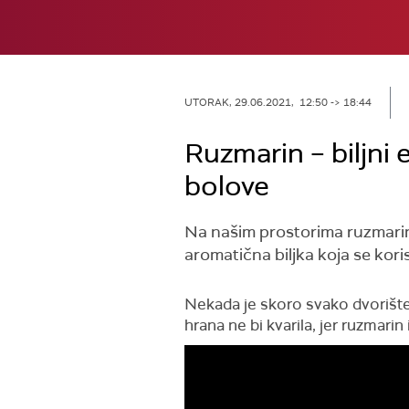
UTORAK, 29.06.2021, 12:50 -> 18:44
Ruzmarin – biljni 
bolove
Na našim prostorima ruzmarin 
aromatična biljka koja se korist
Nekada je skoro svako dvorište u
hrana ne bi kvarila, jer ruzmari