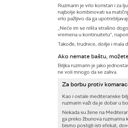
Ruzmarin je vrlo koristan i za l
najbolje kombinovati sa matičnj
vrlo pažljivo da ga upotrebljavaj
„Neće im se ništa strašno dogodi
vremena u kontinuitetu“, napo
Takođe, trudnice, doilje i mala 
Ako nemate baštu, možete g
Biljka ruzmarin je jako jednost
ne voli mnogo da se zaliva.
Za borbu protiv komaraca
Kao i ostale mediteranske bilj
ruzmarin važi da je dobar u b
Nekada su žene na Mediteranu 
ga preko žbunova ruzmarina ka
bismo postigli isti efekat, do