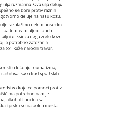
 ulja ruzmarina. Ova ulja deluju
spešno se bore protiv raznih
blagotvorno deluje na našu kožu.
 ulje razblažimo nekim nosećim
ili bademovim uljem, onda
biljni eliksir za negu zrele kože
oj je potrebno zatezanja.
za to“, kaže narodni travar.
risti u lečenju reumatizma,
i artritisa, kao i kod sportskih
sredstvo koje će pomoći protiv
mišićima potrebno nam je
na, alkohol i bočica sa
ćka i prska se na bolna mesta,