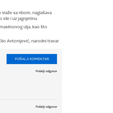
 slaže sa ribom, naglašava
 ide i uz jagnjetinu.
maslinovog ulja, kao što
lo Antonijević, narodni travar.
POŠALJI KOMENTAR
Pošalji odgovor
Pošalji odgovor