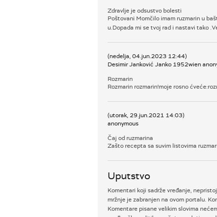
Zdravlje je odsustvo bolesti
Poštovani Momčilo imam ruzmarin u bašti i
u.Dopada mi se tvoj rad i nastavi tako .V
(nedelja, 04.jun.2023 12:44)
Desimir Janković Janko 1952wien ano
Rozmarin
Rozmarin rozmarin!moje rosno ćveće:rozma
(utorak, 29.jun.2021 14:03)
anonymous
Čaj od ruzmarina
Zašto recepta sa suvim listovima ruzmar
Uputstvo
Komentari koji sadrže vređanje, nepristoj
mržnje je zabranjen na ovom portalu. Kom
Komentare pisane velikim slovima nećemo 