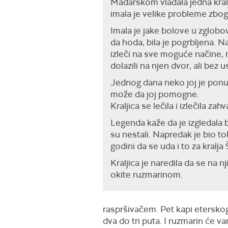
Mađarskom vladala jedna kralj
imala je velike probleme zbog a
Imala je jake bolove u zglob
da hoda, bila je pogrbljena. 
izleči na sve moguće načine, n
dolazili na njen dvor, ali bez 
Jednog dana neko joj je ponu
može da joj pomogne.
Kraljica se lečila i izlečila zah
Legenda kaže da je izgledala bo
su nestali. Napredak je bio tol
godini da se uda i to za kralja
Kraljica je naredila da se na n
okite ruzmarinom.
raspršivačem. Pet kapi eterskog
dva do tri puta. I ruzmarin će 