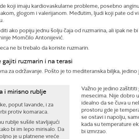
jude koji imaju kardiovaskularne probleme, posebno anginu 
akom, glogom i valerijanom. Međutim, ljudi koji pate od vi
u.
ti ako popiju jednu šolju čaja od ruzmarina, ali ipak ne bi
minje Momčilo Antonijević.
deca ne bi trebalo da koriste ruzmarin.
ajiti ruzmarin i na terasi
avna za održavanje. Pošto je to mediteranska biljka, jedin
Važno je jedino zaštitit
 i mirisno rublje
mesecima. Nije dobro uno
idealno da se čuva u 
ke, poput lavande, i za
prostoru gde je temper
orbi protiv komaraca.
se ostavi i napolju, sa
rublje sušile stavljajući
kada su temperature e
ko bi im lepo mirisalo. Da
bi izmrzao.
voljno je u platnene vreće