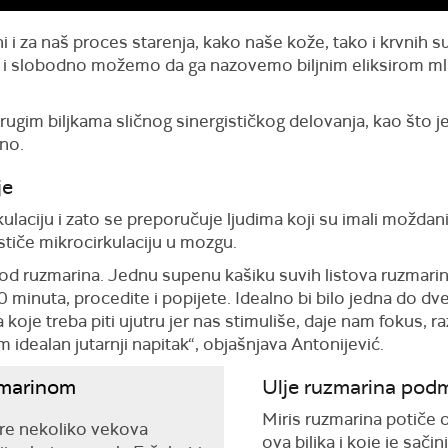
žni i za naš proces starenja, kako naše kože, tako i krvnih 
ka i slobodno možemo da ga nazovemo biljnim eliksirom m
ugim biljkama sličnog sinergističkog delovanja, kao što je ž
tno.
je
laciju i zato se preporučuje ljudima koji su imali moždani u
iče mikrocirkulaciju u mozgu.
 od ruzmarina. Jednu supenu kašiku suvih listova ruzmarina
0 minuta, procedite i popijete. Idealno bi bilo jedna do dve
 koje treba piti ujutru jer nas stimuliše, daje nam fokus, r
idealan jutarnji napitak“, objašnjava Antonijević.
zmarinom
Ulje ruzmarina pod
Miris ruzmarina potiče o
pre nekoliko vekova
ova biljka i koje je sačin