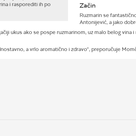
ina i rasporediti ih po
Začin
Ruzmarin se fantastično
Antonijević, a jako dobro
ačiji ukus ako se pospe ruzmarinom, uz malo belog vina i 
nostavno, a vrlo aromatično i zdravo“, preporučuje Momči