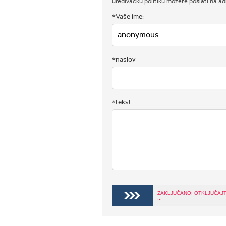
uređivačku politiku možete poslati na 
*Vaše ime:
*naslov
*tekst
ZAKLJUČANO: OTKLJUČAJ
...