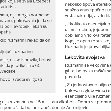
ica koja se zvala Eržebet i
nekoliko tipova eterskog
rtritisa.
snažno antiseptično i u
ovima, nije mogla normalno
vrsta bakterija, a vrlo 
Naravno, pokušavala je da se
„Ukoliko to esencijalno
ajbolji evropski lekari su
uljem, recimo, jojobom 
uspeha.
dobijamo vrlo kvalitetan 
dio ruzmarin i rekao da on
kojoj je opao tonus, koj
Ruzmarin je prava biljka 
valjujući ruzmarinu.
Lekovita svojstva
lje, da se ispravila, bolovi
Ruzmarin se vekovima ko
iki da je odlučila u 65.
gihta, bolova u mišićima 
 Švedske.
povreda.
jihovoj svadbi svi gosti
„Za jednostavno biljno 
bolova u zglobovima i 
esencijalno ulje ruzmari
 ulja ruzmarina na 15 mililitara alkohola. Dobro se promu
vam pomoći da bol nestane“, dodaje Antonijević.