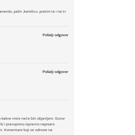
vandu ,pelin ,kamilicu .pratim te i na tv
Pošalji odgovor
Pošalji odgovor
 kakve vrste neće biti objavljeni. Govor
i i pravopisno ispravno napisani.
ni. Komentare koji se odnose na