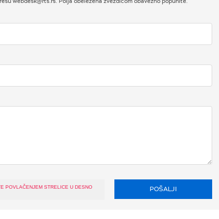
adresu webdesk@rts.rs. Polja obeležena zvezdicom obavezno popunite.
TE POVLAČENJEM STRELICE U DESNO
POŠALJI