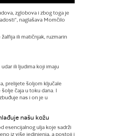
sudova, zglobova i zbog toga je
ladosti“, naglašava Momčilo
alfija ili matičnjak, ruzmarin
dar ili ljudima koji imaju
, prelijete šoljom ključale
 šolje čaja u toku dana. I
azbuđuje nas i on je u
mlađuje našu kožu
d esencijalnog ulja koje sadrži
jeno iz više jedinjenja, a postoji i