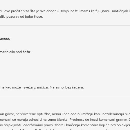
 evo pročitah za šta je sve dobar.U svojoj bašti imam i žalfiju ,nanu .matičnjak la
eliki pozdrav od baba Kose.
nymous
rin diki pod šešir.
ina kad može i sveža grančica. Naravno, bez šećera.
an govor, neproverene optužbe, rasnu i nacionalnu mržnju kao i netoleranciju bilo
entari se moraju odnositi na temu članka. Prednost će imati komentari gramatičk
objavljivati. Zadržavamo pravo izbora i kraćenja komentara koji će biti objavlje