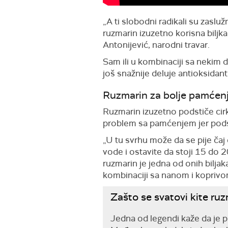
„A ti slobodni radikali su zaslu
ruzmarin izuzetno korisna bilj
Antonijević, narodni travar.
Sam ili u kombinaciji sa nekim dr
još snažnije deluje antioksidan
Ruzmarin za bolje pamćen
Ruzmarin izuzetno podstiče cirku
problem sa pamćenjem jer podst
„U tu svrhu može da se pije čaj
vode i ostavite da stoji 15 do 2
ruzmarin je jedna od onih biljaka
kombinaciji sa nanom i koprivom 
Zašto se svatovi kite ru
Jedna od legendi kaže da je 