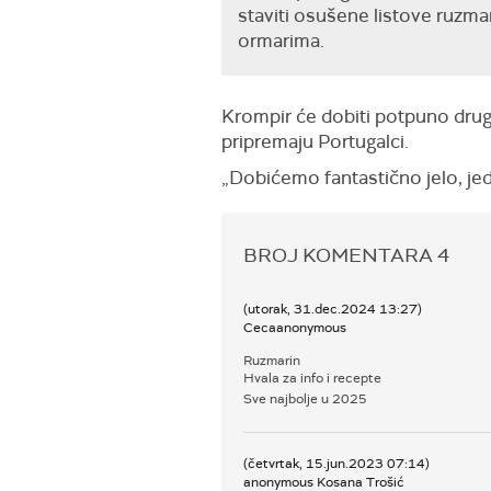
staviti osušene listove ruzmar
ormarima.
Krompir će dobiti potpuno drug
pripremaju Portugalci.
„Dobićemo fantastično jelo, jed
BROJ KOMENTARA
4
(utorak, 31.dec.2024 13:27)
Cecaanonymous
Ruzmarin
Hvala za info i recepte
Sve najbolje u 2025
(četvrtak, 15.jun.2023 07:14)
anonymous Kosana Trošić