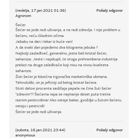
(nedelja, 17.jan.2021 01:36)
Pošalji odgovor
Agronom
Šećer
Šećer se jede radi uživanja, a ne radi zdravlja. I nije problem u
šećeru, veću Gladnim očima.
Jabaku na dan i lekar iz kuće van!
A da svaki dan pojedemo dva kilograma jabuka ?
Najbolji zaslađivač, generalno, jeste beli kristal šećer,
saharoza. Jeste i najskupli, te stoga prehrambena industrija
prelazi na druge zalađivače koji nisu na nivou kvaliteta
saharoze.
Žuti šećer je klasična trgovačka marketinška obmana.
Tehnološki, on je jeftiniji od belog kristal šećera.
Stoti delovi procenta sadržaja pepela ne čine žuti šećer
"zdravim"!? Šećerna repa se najmanje deset puta tretira
raznim pesticidima! Ako ostaje bakar, gvoždje u žutom šećeru,
ostaju i pesticidi!
Šećer se jede radi uživanja.
(subota, 16.jan.2021 23:44)
Pošalji odgovor
anonymous