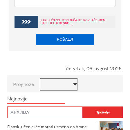
ZAKLJUČANO: OTKLJUČAJTE POVLAČENJEM
STRELICE U DESNO ...
POŠALJI
četvrtak, 06. avgust 2026.
Prognoza
Najnovije
Danski učenici će morati usmeno da brane