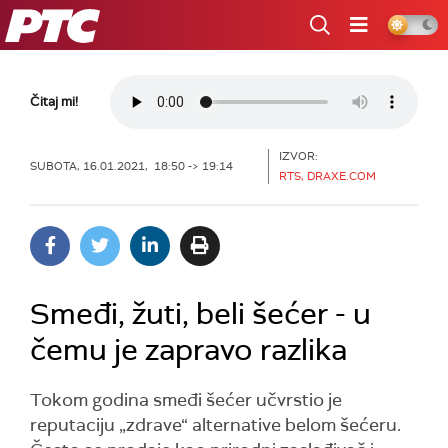
RTS
Čitaj mi!
IZVOR:
SUBOTA, 16.01.2021, 18:50 -> 19:14
RTS, DRAXE.COM
Smeđi, žuti, beli šećer - u
čemu je zapravo razlika
Tokom godina smeđi šećer učvrstio je
reputaciju „zdrave“ alternative belom šećeru.