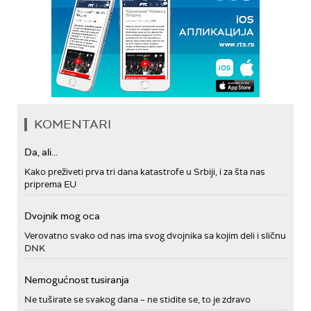
KOMENTARI
Da, ali...
Kako preživeti prva tri dana katastrofe u Srbiji, i za šta nas
priprema EU
Dvojnik mog oca
Verovatno svako od nas ima svog dvojnika sa kojim deli i sličnu
DNK
Nemogućnost tusiranja
Ne tuširate se svakog dana – ne stidite se, to je zdravo