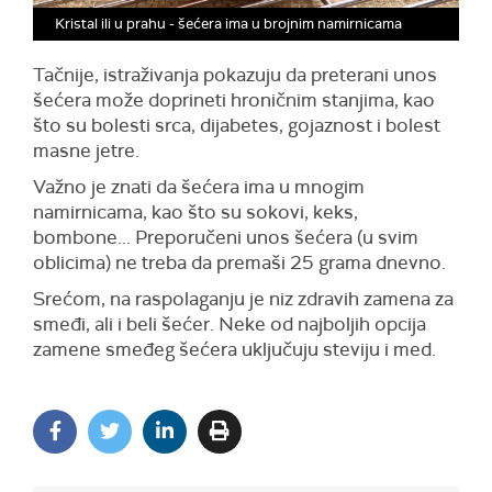
Kristal ili u prahu - šećera ima u brojnim namirnicama
Tačnije, istraživanja pokazuju da preterani unos
šećera može doprineti hroničnim stanjima, kao
što su bolesti srca, dijabetes, gojaznost i bolest
masne jetre.
Važno je znati da šećera ima u mnogim
namirnicama, kao što su sokovi, keks,
bombone... Preporučeni unos šećera (u svim
oblicima) ne treba da premaši 25 grama dnevno.
Srećom, na raspolaganju je niz zdravih zamena za
smeđi, ali i beli šećer. Neke od najboljih opcija
zamene smeđeg šećera uključuju steviju i med.