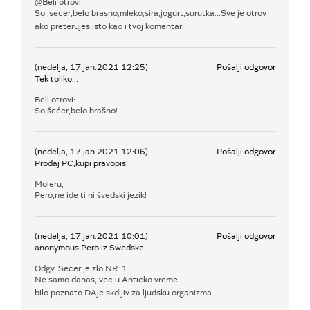
@Beli otrovi
So ,secer,belo brasno,mleko,sira,jogurt,surutka...Sve je otrov
ako preterujes,isto kao i tvoj komentar.
(nedelja, 17.jan.2021 12:25)
Pošalji odgovor
Tek toliko...
Beli otrovi:
So,šećer,belo brašno!
(nedelja, 17.jan.2021 12:06)
Pošalji odgovor
Prodaj PC,kupi pravopis!
Moleru,
Pero,ne ide ti ni švedski jezik!
(nedelja, 17.jan.2021 10:01)
Pošalji odgovor
anonymous Pero iz Swedske
Odgv. Secer je zlo NR. 1...
Ne samo danas,,vec u Anticko vreme
bilo poznato DAje skdljiv za ljudsku organizma....