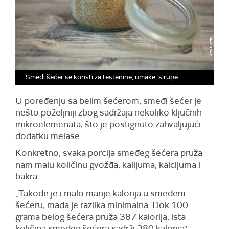
Smeđi šećer se koristi za testenine, umake, sirupe...
U poređenju sa belim šećerom, smeđi šećer je
nešto poželjniji zbog sadržaja nekoliko ključnih
mikroelemenata, što je postignuto zahvaljujući
dodatku melase.
Konkretno, svaka porcija smeđeg šećera pruža
nam malu količinu gvožđa, kalijuma, kalcijuma i
bakra.
„Takođe je i malo manje kalorija u smeđem
šećeru, mada je razlika minimalna. Dok 100
grama belog šećera pruža 387 kalorija, ista
količina smeđeg šećera sadrži 380 kalorija",