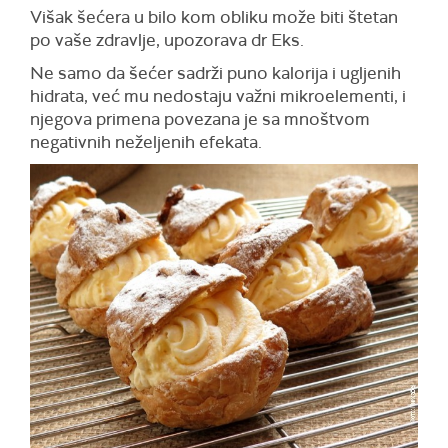
Višak šećera u bilo kom obliku može biti štetan
po vaše zdravlje, upozorava dr Eks.
Ne samo da šećer sadrži puno kalorija i ugljenih
hidrata, već mu nedostaju važni mikroelementi, i
njegova primena povezana je sa mnoštvom
negativnih neželjenih efekata.