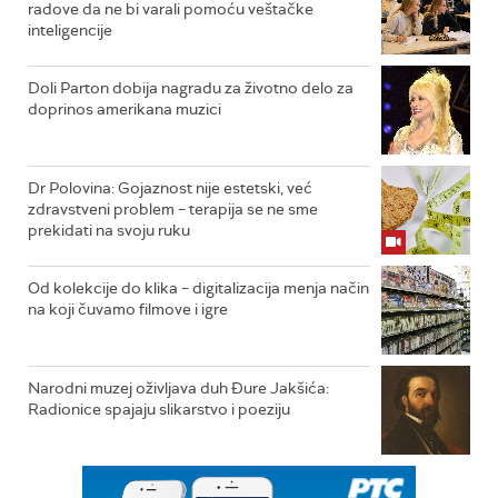
radove da ne bi varali pomoću veštačke
inteligencije
Doli Parton dobija nagradu za životno delo za
doprinos amerikana muzici
Dr Polovina: Gojaznost nije estetski, već
zdravstveni problem – terapija se ne sme
prekidati na svoju ruku
Od kolekcije do klika – digitalizacija menja način
na koji čuvamo filmove i igre
Narodni muzej oživljava duh Đure Jakšića:
Radionice spajaju slikarstvo i poeziju