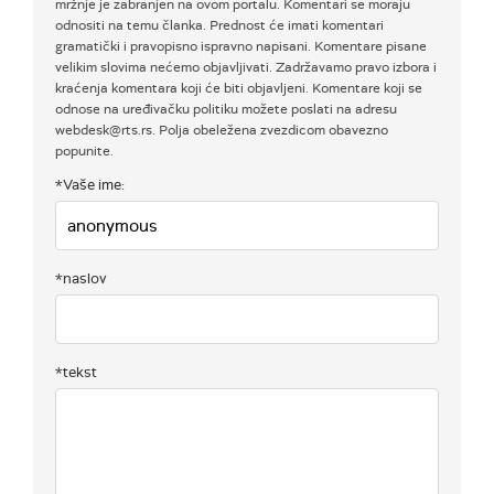
mržnje je zabranjen na ovom portalu. Komentari se moraju
odnositi na temu članka. Prednost će imati komentari
gramatički i pravopisno ispravno napisani. Komentare pisane
velikim slovima nećemo objavljivati. Zadržavamo pravo izbora i
kraćenja komentara koji će biti objavljeni. Komentare koji se
odnose na uređivačku politiku možete poslati na adresu
webdesk@rts.rs. Polja obeležena zvezdicom obavezno
popunite.
*Vaše ime:
*naslov
*tekst