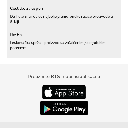
Cestitke za uspeh
Da li ste znali da se najbolje gramofonske ručice proizvode u
Srbiji
Re: Eh...
Leskovačka sprža – proizvod sa zaštićenim geografskim
poreklom
Preuzmite RTS mobilnu aplikaciju