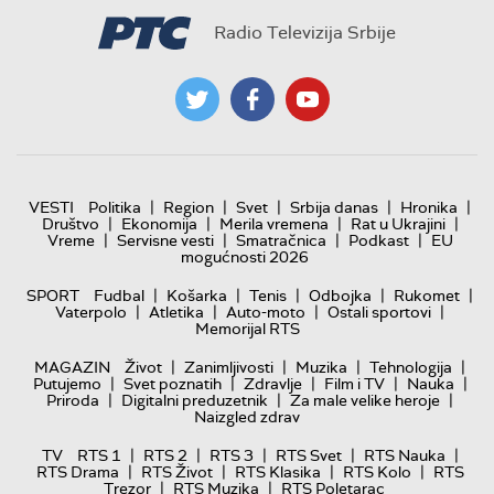
Radio Televizija Srbije
|
|
|
|
|
VESTI
Politika
Region
Svet
Srbija danas
Hronika
|
|
|
|
Društvo
Ekonomija
Merila vremena
Rat u Ukrajini
|
|
|
|
Vreme
Servisne vesti
Smatračnica
Podkast
EU
mogućnosti 2026
|
|
|
|
|
SPORT
Fudbal
Košarka
Tenis
Odbojka
Rukomet
|
|
|
|
Vaterpolo
Atletika
Auto-moto
Ostali sportovi
Memorijal RTS
|
|
|
|
MAGAZIN
Život
Zanimljivosti
Muzika
Tehnologija
|
|
|
|
|
Putujemo
Svet poznatih
Zdravlje
Film i TV
Nauka
|
|
|
Priroda
Digitalni preduzetnik
Za male velike heroje
Naizgled zdrav
|
|
|
|
|
TV
RTS 1
RTS 2
RTS 3
RTS Svet
RTS Nauka
|
|
|
|
RTS Drama
RTS Život
RTS Klasika
RTS Kolo
RTS
|
|
Trezor
RTS Muzika
RTS Poletarac