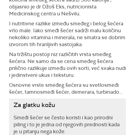
objasnio je dr Džoš Eks, nutricionista
Medicinskog centra u Nešvilu.
I nutritivne razlike između smeđeg i belog šećera
vrlo male. Iako smeđi šećer sadrži malu količinu
nekoliko vitamina i minerala, ne smatra se dobrim
izvorom tih hranljivih sastojaka.
Na tržištu postoji niz različitih vrsta smeđeg
šećera. Ne samo da se cena smeđeg šećera
prilično razlikuje između ovih sorti, već svaka nudi
i jedinstveni ukus i teksturu.
Osnovne vrste smeđeg šećera su svetlosmeđi
šećer, tamnosmeđi šećer, demerara, turbinado...
Za glatku kožu
Smeđi šećer se često koristi i kao prirodni
piling i to je jedna od njegovih prednosti kada
je u pitanju nega kože.