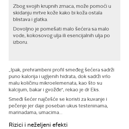
Zbog svojih krupnih zrnaca, može pomoći u
skidanju mrtve kože kako bi koža ostala
blistava i glatka.
Dovoljno je pomešati malo šećera sa malo
vode, kokosovog ulja ili esencijalnih ulja po
izboru.
„Ipak, prehrambeni profil smeđeg šećera sadrži
puno kalorija i ugljenih hidrata, dok sadrži vrlo
malu količinu mikroelemenata, kao što su
kalcijum, bakar i gvožđe", rekao je dr Eks.
Smeđi šećer najčešće se koristi za kuvanje i
pečenje jer daje poseban ukus testeninama,
marinadama, umacima...
Rizici i neželjeni efekti