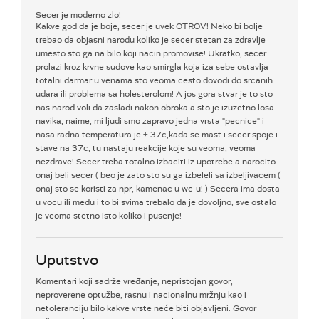
Secer je moderno zlo!
Kakve god da je boje, secer je uvek OTROV! Neko bi bolje
trebao da objasni narodu koliko je secer stetan za zdravlje
umesto sto ga na bilo koji nacin promovise! Ukratko, secer
prolazi kroz krvne sudove kao smirgla koja iza sebe ostavlja
totalni darmar u venama sto veoma cesto dovodi do srcanih
udara ili problema sa holesterolom! A jos gora stvar je to sto
nas narod voli da zasladi nakon obroka a sto je izuzetno losa
navika, naime, mi ljudi smo zapravo jedna vrsta "pecnice" i
nasa radna temperatura je ± 37c,kada se mast i secer spoje i
stave na 37c, tu nastaju reakcije koje su veoma, veoma
nezdrave! Secer treba totalno izbaciti iz upotrebe a narocito
onaj beli secer ( beo je zato sto su ga izbeleli sa izbeljivacem (
onaj sto se koristi za npr, kamenac u wc-u! ) Secera ima dosta
u vocu ili medu i to bi svima trebalo da je dovoljno, sve ostalo
je veoma stetno isto koliko i pusenje!
Uputstvo
Komentari koji sadrže vređanje, nepristojan govor,
neproverene optužbe, rasnu i nacionalnu mržnju kao i
netoleranciju bilo kakve vrste neće biti objavljeni. Govor