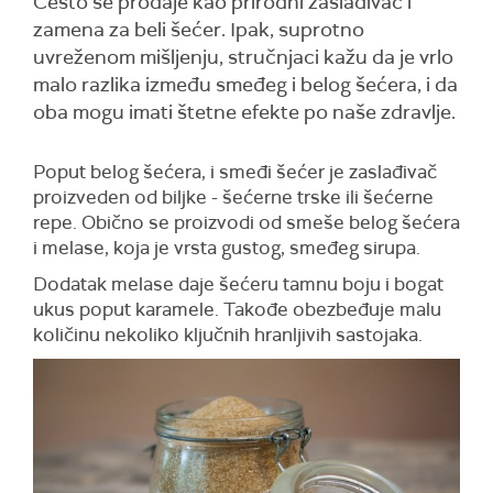
Često se prodaje kao prirodni zaslađivač i
zamena za beli šećer. Ipak, suprotno
uvreženom mišljenju, stručnjaci kažu da je vrlo
malo razlika između smeđeg i belog šećera, i da
oba mogu imati štetne efekte po naše zdravlje.
Poput belog šećera, i smeđi šećer je zaslađivač
proizveden od biljke - šećerne trske ili šećerne
repe. Obično se proizvodi od smeše belog šećera
i melase, koja je vrsta gustog, smeđeg sirupa.
Dodatak melase daje šećeru tamnu boju i bogat
ukus poput karamele. Takođe obezbeđuje malu
količinu nekoliko ključnih hranljivih sastojaka.