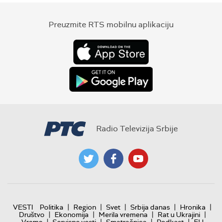
Preuzmite RTS mobilnu aplikaciju
Radio Televizija Srbije
|
|
|
|
|
VESTI
Politika
Region
Svet
Srbija danas
Hronika
|
|
|
|
Društvo
Ekonomija
Merila vremena
Rat u Ukrajini
|
|
|
|
Vreme
Servisne vesti
Smatračnica
Podkast
EU