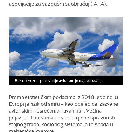
asocijacije za vazdušni saobraćaj (IATA).
Bez nervoze – putovanje avionom je najbezbednije
Prema statističkim podacima iz 2018. godine, u
Evropi je rizik od smrti – kao posledice izazvane
avionskim nesrećama, ravan nuli. Većina
prijavljenih nesreća posledica je neispravnosti
stajnog trapa, kočionog sistema, a to spada u
mehaničke kvarove.