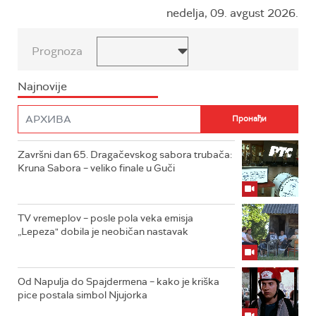
nedelja, 09. avgust 2026.
Prognoza
Najnovije
Završni dan 65. Dragačevskog sabora trubača:
Kruna Sabora – veliko finale u Guči
TV vremeplov – posle pola veka emisja
„Lepeza" dobila je neobičan nastavak
Od Napulja do Spajdermena – kako je kriška
pice postala simbol Njujorka