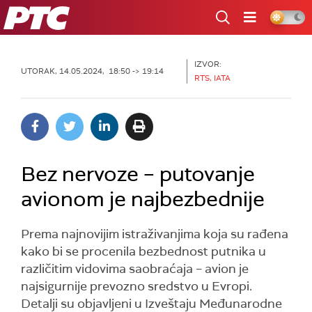
RTS
IZVOR:
UTORAK, 14.05.2024, 18:50 -> 19:14
RTS, IATA
Bez nervoze – putovanje
avionom je najbezbednije
Prema najnovijim istraživanjima koja su rađena
kako bi se procenila bezbednost putnika u
različitim vidovima saobraćaja – avion je
najsigurnije prevozno sredstvo u Evropi.
Detalji su objavljeni u Izveštaju Međunarodne