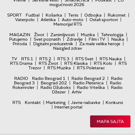
mogućnosti 2026
|
|
|
|
|
SPORT
Fudbal
Košarka
Tenis
Odbojka
Rukomet
|
|
|
|
Vaterpolo
Atletika
Auto-moto
Ostali sportovi
Memorijal RTS
|
|
|
|
MAGAZIN
Život
Zanimljivosti
Muzika
Tehnologija
|
|
|
|
|
Putujemo
Svet poznatih
Zdravlje
Film i TV
Nauka
|
|
|
Priroda
Digitalni preduzetnik
Za male velike heroje
Naizgled zdrav
|
|
|
|
|
TV
RTS 1
RTS 2
RTS 3
RTS Svet
RTS Nauka
|
|
|
|
RTS Drama
RTS Život
RTS Klasika
RTS Kolo
RTS
|
|
Trezor
RTS Muzika
RTS Poletarac
|
|
RADIO
Radio Beograd 1
Radio Beograd 2
Radio
|
|
|
Beograd 3
Beograd 202
Radio Pletenica
Radio
|
|
|
Rokenroler
Radio Džuboks
Radio Vrteška
Radio
|
Džezer
Arhiv
|
|
|
RTS
Kontakt
Marketing
Javne nabavke
Konkursi
|
Internet portal
MAPA SAJTA