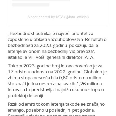
A post shared by IATA (@iata_official)
„Bezbednost putnika je najveći prioritet za
zaposlene u oblasti vazduhoplovstva. Rezultati o
bezbednosti za 2023. godinu pokazuju da je
letenje avionom najbezbedniji vid prevoza“,
istakao je Vili Volš, generalni direktor IATA.
Tokom 2023. godine broj letova povećan je za
17 odsto u odnosu na 2022. godinu. Globalno je
zbirna stopa nesreća bila 0,80 odsto na milion –
što znači jedna nesreća na svakih 1,26 miliona
letova, a to predstavlja i najnižu ukupnu stopu u
protekloj deceniji.
Rizik od smrti tokom letenja takođe se značajno
smanjio, posebno u poslednjih pet godina.
Statistički gledano, na tom nivou sigurnosti,