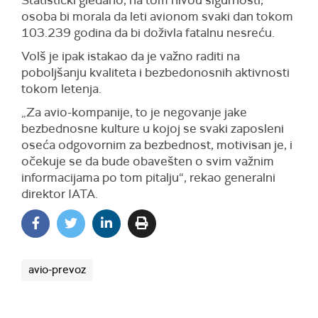
osoba bi morala da leti avionom svaki dan tokom
103.239 godina da bi doživla fatalnu nesreću.
Volš je ipak istakao da je važno raditi na
poboljšanju kvaliteta i bezbedonosnih aktivnosti
tokom letenja.
„Za avio-kompanije, to je negovanje jake
bezbednosne kulture u kojoj se svaki zaposleni
oseća odgovornim za bezbednost, motivisan je, i
očekuje se da bude obavešten o svim važnim
informacijama po tom pitalju“, rekao generalni
direktor IATA.
avio-prevoz