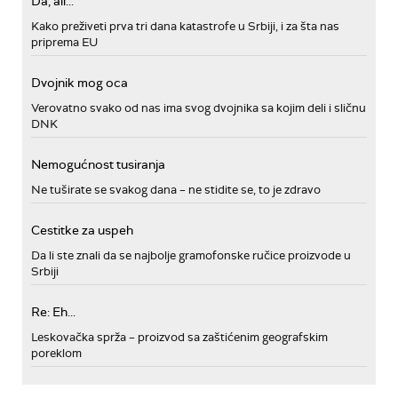
Da, ali...
Kako preživeti prva tri dana katastrofe u Srbiji, i za šta nas
priprema EU
Dvojnik mog oca
Verovatno svako od nas ima svog dvojnika sa kojim deli i sličnu
DNK
Nemogućnost tusiranja
Ne tuširate se svakog dana – ne stidite se, to je zdravo
Cestitke za uspeh
Da li ste znali da se najbolje gramofonske ručice proizvode u
Srbiji
Re: Eh...
Leskovačka sprža – proizvod sa zaštićenim geografskim
poreklom