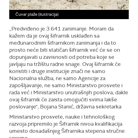
Čuvar plaže (ilustracija)
„Predviđeno je 3.641 zanimanje. Moram da
kažem da je ovaj šifrarnik usklađen sa
međunarodnim šifrarnikom zanimanja i da to
prosto neće biti statičan šifrarnik već će se on
dopunjavati u zavisnosti od potreba koje se
javljaju na tržištu radne snage. Ovaj šifrarnik će
koristiti i druge institucije znači ne samo
Nacionalna služba, ne samo Agencije za
zapošljavanje, ne samo Ministarstvo prosvete i
rada već i Ministarstvo unutrašnjih poslova, dakle
ovaj šifrarnik će zaista omogućiti svima lakše
poslovanje", Bojana Stanić, državna sekretarka
Ministarstvo prosvete, nauke i tehnološkog
razvoja pripremilo je Šifrarnik nivoa kvalifikacija
umesto dosadašnjeg Šifrarnika stepena stručne
spreme.