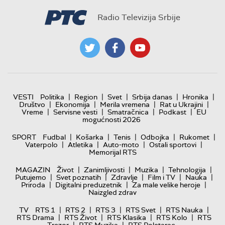
Radio Televizija Srbije
|
|
|
|
|
VESTI
Politika
Region
Svet
Srbija danas
Hronika
|
|
|
|
Društvo
Ekonomija
Merila vremena
Rat u Ukrajini
|
|
|
|
Vreme
Servisne vesti
Smatračnica
Podkast
EU
mogućnosti 2026
|
|
|
|
|
SPORT
Fudbal
Košarka
Tenis
Odbojka
Rukomet
|
|
|
|
Vaterpolo
Atletika
Auto-moto
Ostali sportovi
Memorijal RTS
|
|
|
|
MAGAZIN
Život
Zanimljivosti
Muzika
Tehnologija
|
|
|
|
|
Putujemo
Svet poznatih
Zdravlje
Film i TV
Nauka
|
|
|
Priroda
Digitalni preduzetnik
Za male velike heroje
Naizgled zdrav
|
|
|
|
|
TV
RTS 1
RTS 2
RTS 3
RTS Svet
RTS Nauka
|
|
|
|
RTS Drama
RTS Život
RTS Klasika
RTS Kolo
RTS
|
|
Trezor
RTS Muzika
RTS Poletarac