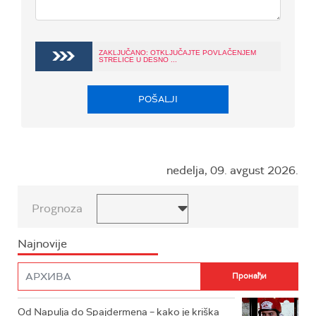
ZAKLJUČANO: OTKLJUČAJTE POVLAČENJEM
STRELICE U DESNO ...
POŠALJI
nedelja, 09. avgust 2026.
Prognoza
Najnovije
Od Napulja do Spajdermena – kako je kriška