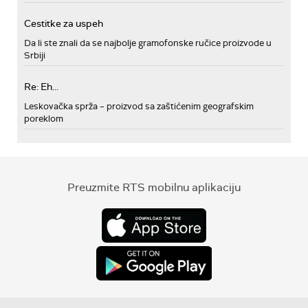
Cestitke za uspeh
Da li ste znali da se najbolje gramofonske ručice proizvode u
Srbiji
Re: Eh...
Leskovačka sprža – proizvod sa zaštićenim geografskim
poreklom
Preuzmite RTS mobilnu aplikaciju