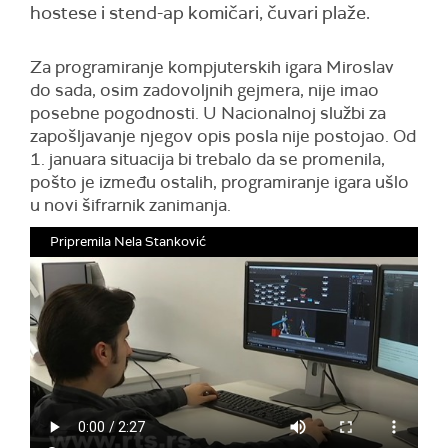
hostese i stend-ap komičari, čuvari plaže.
Za programiranje kompjuterskih igara Miroslav
do sada, osim zadovoljnih gejmera, nije imao
posebne pogodnosti. U Nacionalnoj službi za
zapošljavanje njegov opis posla nije postojao. Od
1. januara situacija bi trebalo da se promenila,
pošto je između ostalih, programiranje igara ušlo
u novi šifrarnik zanimanja.
Pripremila Nela Stanković