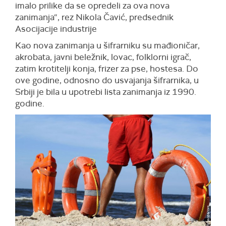
imalo prilike da se opredeli za ova nova
zanimanja“, rez Nikola Čavić, predsednik
Asocijacije industrije
Kao nova zanimanja u šifrarniku su mađioničar,
akrobata, javni beležnik, lovac, folklorni igrač,
zatim krotitelji konja, frizer za pse, hostesa. Do
ove godine, odnosno do usvajanja šifrarnika, u
Srbiji je bila u upotrebi lista zanimanja iz 1990.
godine.