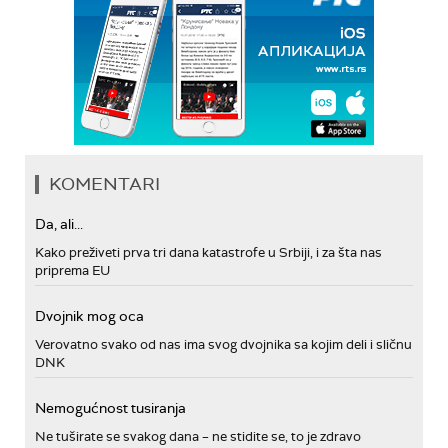
KOMENTARI
Da, ali...
Kako preživeti prva tri dana katastrofe u Srbiji, i za šta nas
priprema EU
Dvojnik mog oca
Verovatno svako od nas ima svog dvojnika sa kojim deli i sličnu
DNK
Nemogućnost tusiranja
Ne tuširate se svakog dana – ne stidite se, to je zdravo