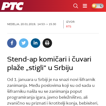
RTS
IZVOR:
NEDELJA, 20.01.2019, 14:53 -> 15:30
RTS
Stend-ap komičari i čuvari
plaže „stigli“ u Srbiju
Od 1. januara u Srbiji je na snazi novi šifrarnik
zanimanja. Među poslovima koji su od sada u
šifrarniku našla su se zanimanja poput
programiranja igara, javno beležništvo, ali
zvanično su priznati i krotitelji konja, bebisiteri,