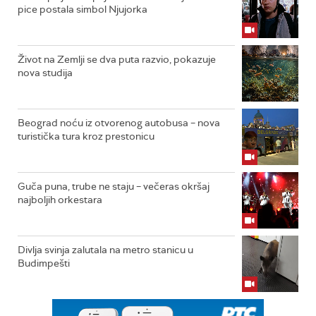
pice postala simbol Njujorka
Život na Zemlji se dva puta razvio, pokazuje
nova studija
Beograd noću iz otvorenog autobusa – nova
turistička tura kroz prestonicu
Guča puna, trube ne staju – večeras okršaj
najboljih orkestara
Divlja svinja zalutala na metro stanicu u
Budimpešti