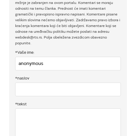
mržnje je zabranjen na ovom portalu. Komentari se moraju
odnositi na temu članka. Prednost će imati komentari
gramatički i pravopisno ispravno napisani. Komentare pisane
velikim slovima nećemo objavljivati. Zadržavamo pravo izbora i
kraćenja komentara koji će biti objavljeni. Komentare koji se
odnose na uređivačku politiku možete poslati na adresu
webdesk@rts.rs. Polja obeležena zvezdicom obavezno
popunite.
*Vaše ime:
*naslov
*tekst