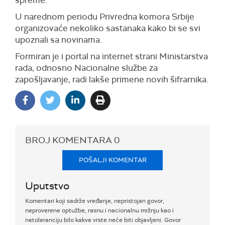
U narednom periodu Privredna komora Srbije
organizovaće nekoliko sastanaka kako bi se svi
upoznali sa novinama.
Formiran je i portal na internet strani Ministarstva
rada, odnosno Nacionalne službe za
zapošljavanje, radi lakše primene novih šifrarnika.
BROJ KOMENTARA
0
POŠALJI KOMENTAR
Uputstvo
Komentari koji sadrže vređanje, nepristojan govor,
neproverene optužbe, rasnu i nacionalnu mržnju kao i
netoleranciju bilo kakve vrste neće biti objavljeni. Govor