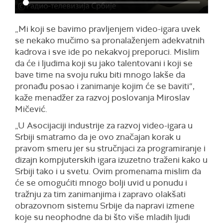
„Mi koji se bavimo pravljenjem video-igara uvek
se nekako mučimo sa pronalaženjem adekvatnih
kadrova i sve ide po nekakvoj preporuci. Mislim
da će i ljudima koji su jako talentovani i koji se
bave time na svoju ruku biti mnogo lakše da
pronađu posao i zanimanje kojim će se baviti“,
kaže menadžer za razvoj poslovanja Miroslav
Mičević.
„U Asocijaciji industrije za razvoj video-igara u
Srbiji smatramo da je ovo značajan korak u
pravom smeru jer su stručnjaci za programiranje i
dizajn kompjuterskih igara izuzetno traženi kako u
Srbiji tako i u svetu. Ovim promenama mislim da
će se omogućiti mnogo bolji uvid u ponudu i
tražnju za tim zanimanjima i zapravo olakšati
obrazovnom sistemu Srbije da napravi izmene
koje su neophodne da bi što više mladih ljudi