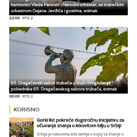
harmonici Vlada Panović i Narodni orkestar, sa trubačkim
orkestrom Dejana Jevđića i gostima, snimak
22:00
RTS 2
65. Dragačevski sabor trubača u Guči: Proglašenje
pobednika 65. Dragačevskog sabora trubača, snimak
00:00
RTS 2
KORISNO
Gorki list pokreće dugoročnu inicijativu za
očuvanje znanja o lekovitom bilju u Srbiji
Srbija je vekovima bila zemlja u kojoj se znanje o