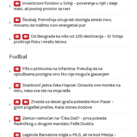
Investicioni fondovi u Srbiji – poverenje u njih i dalje
malo, ali postoji prostor za rast
Škobalj: Potrošnja struje leti dostigla zimski nivo,
moramo da tražimo novi energetski put
Od Beograda ka više od 100 destinacija – Er Srbija
proširuje flotu i mrežu letova
Fudbal
Fifa o pritiscima na Infantina: Pokušaj da se
optužbama postigne ono što nije moguće glasanjem
Stanković jedva čeka Hapoel: Ostavite ove momke na
miru, neka sve ide na moja leđa
Zvezda sa deset igrača pobedila Novi Pazar –
gosti pogađali prečke, Katai doneo bodove
Zemun nemoćan na "Čika Dači" - prva pobeda
Radničkog u drugom mandatu Feđe Dudića
Legenda Barselone stigla u MLS, ali ne kod Mesija –