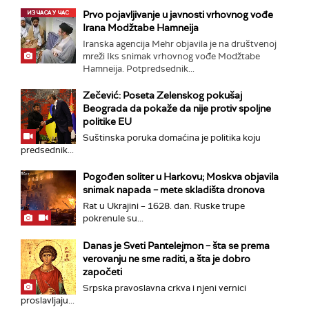
Prvo pojavljivanje u javnosti vrhovnog vođe
Irana Modžtabe Hamneija
Iranska agencija Mehr objavila je na društvenoj
mreži Iks snimak vrhovnog vođe Modžtabe
Hamneija. Potpredsednik...
Zečević: Poseta Zelenskog pokušaj
Beograda da pokaže da nije protiv spoljne
politike EU
Suštinska poruka domaćina je politika koju
predsednik...
Pogođen soliter u Harkovu; Moskva objavila
snimak napada – mete skladišta dronova
Rat u Ukrajini – 1628. dan. Ruske trupe
pokrenule su...
Danas je Sveti Pantelejmon – šta se prema
verovanju ne sme raditi, a šta je dobro
započeti
Srpska pravoslavna crkva i njeni vernici
proslavljaju...