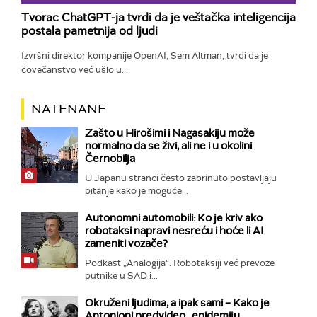
Tvorac ChatGPT-ja tvrdi da je veštačka inteligencija
postala pametnija od ljudi
Izvršni direktor kompanije OpenAI, Sem Altman, tvrdi da je
čovečanstvo već ušlo u...
NATENANE
Zašto u Hirošimi i Nagasakiju može
normalno da se živi, ali ne i u okolini
Černobilja
U Japanu stranci često zabrinuto postavljaju
pitanje kako je moguće...
Autonomni automobili: Ko je kriv ako
robotaksi napravi nesreću i hoće li AI
zameniti vozače?
Podkast „Analogija“: Robotaksiji već prevoze
putnike u SAD i...
Okruženi ljudima, a ipak sami – Kako je
Antonioni predvideo „epidemiju