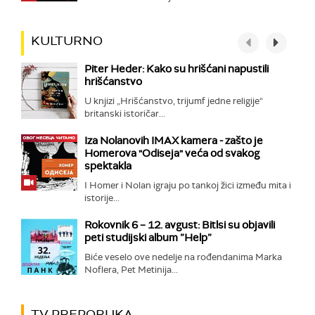
KULTURNO
Piter Heder: Kako su hrišćani napustili
hrišćanstvo
U knjizi „Hrišćanstvo, trijumf jedne religije“
britanski istoričar...
Iza Nolanovih IMAX kamera - zašto je
Homerova "Odiseja" veća od svakog
spektakla
I Homer i Nolan igraju po tankoj žici između mita i
istorije...
Rokovnik 6 – 12. avgust: Bitlsi su objavili
peti studijski album ”Help”
Biće veselo ove nedelje na rođendanima Marka
Noflera, Pet Metinija...
TV PREPORUKA