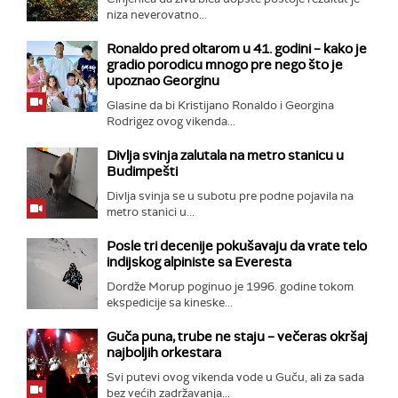
niza neverovatno...
Ronaldo pred oltarom u 41. godini – kako je
gradio porodicu mnogo pre nego što je
upoznao Georginu
Glasine da bi Kristijano Ronaldo i Georgina
Rodrigez ovog vikenda...
Divlja svinja zalutala na metro stanicu u
Budimpešti
Divlja svinja se u subotu pre podne pojavila na
metro stanici u...
Posle tri decenije pokušavaju da vrate telo
indijskog alpiniste sa Everesta
Dordže Morup poginuo je 1996. godine tokom
ekspedicije sa kineske...
Guča puna, trube ne staju – večeras okršaj
najboljih orkestara
Svi putevi ovog vikenda vode u Guču, ali za sada
bez većih zadržavanja...