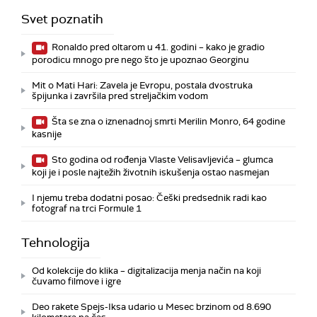
Svet poznatih
Ronaldo pred oltarom u 41. godini – kako je gradio
porodicu mnogo pre nego što je upoznao Georginu
Mit o Mati Hari: Zavela je Evropu, postala dvostruka
špijunka i završila pred streljačkim vodom
Šta se zna o iznenadnoj smrti Merilin Monro, 64 godine
kasnije
Sto godina od rođenja Vlaste Velisavljevića – glumca
koji je i posle najtežih životnih iskušenja ostao nasmejan
I njemu treba dodatni posao: Češki predsednik radi kao
fotograf na trci Formule 1
Tehnologija
Od kolekcije do klika – digitalizacija menja način na koji
čuvamo filmove i igre
Deo rakete Spejs-Iksa udario u Mesec brzinom od 8.690