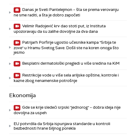
Danas je Sveti Pantelejmon – šta se prema verovanju
ne sme raditi, a šta je dobro započeti
Velimir Radojević krv dao stoti put, iz Instituta
upozoravaju da su zalihe dovoljne za dva dana
Patrijarh Porfirije ugostio učesnike kampa "Srbija te
zove" u Hramu Svetog Save: Došli ste na koren onoga što
jesmo
Besplatni dermatološki pregledi u više sredina na KiM
Restrikcije vode u više sela ariljske opštine, kontrole i
kazne zbog nenamenske potrošnje
Ekonomija
Gde se krije sledeći srpski "jednorog" – dobra ideja nije
dovoljna za uspeh
EU potvrdila da Srbija ispunjava standarde u kontroli
bezbednosti hrane biljnog porekla