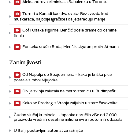
Aleksandrova eliminisala Sabalenku u Torontu
Turniri u Kanadi kao dva sveta: Bez zvezda kod
muškaraca, najbolje igračice i dalje zarađuju manje
Gof i Osaka sigurne, Benčić posle drame do osmine
finala
Fonseka srušio Ruda, Menšik siguran protiv Atmana
Zanimljivosti
Od Napulja do Spajdermena – kako je kriška pice
postala simbol Njujorka
Divlja svinja zalutala na metro stanicu u Budimpešti
Kako se Predrag iz Vranja zaljubio u stare časovnike
Čudan slučaj kriminala – Japanka naručila više od 2.000
proizvoda vrednih desetine miliona evra i potom ih otkazala
U Italiji postavljen automat za ražnjiće