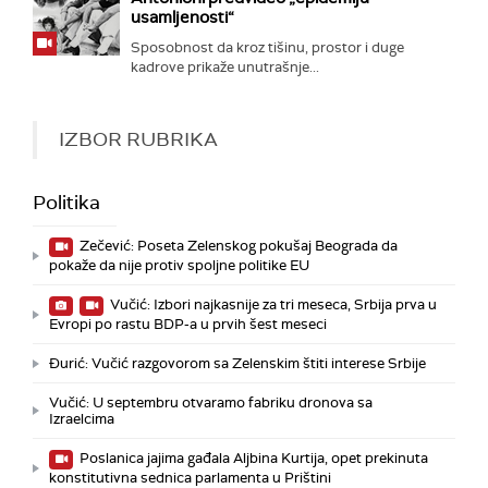
usamljenosti“
Sposobnost da kroz tišinu, prostor i duge
kadrove prikaže unutrašnje...
IZBOR RUBRIKA
Politika
Zečević: Poseta Zelenskog pokušaj Beograda da
pokaže da nije protiv spoljne politike EU
Vučić: Izbori najkasnije za tri meseca, Srbija prva u
Evropi po rastu BDP-a u prvih šest meseci
Đurić: Vučić razgovorom sa Zelenskim štiti interese Srbije
Vučić: U septembru otvaramo fabriku dronova sa
Izraelcima
Poslanica jajima gađala Aljbina Kurtija, opet prekinuta
konstitutivna sednica parlamenta u Prištini