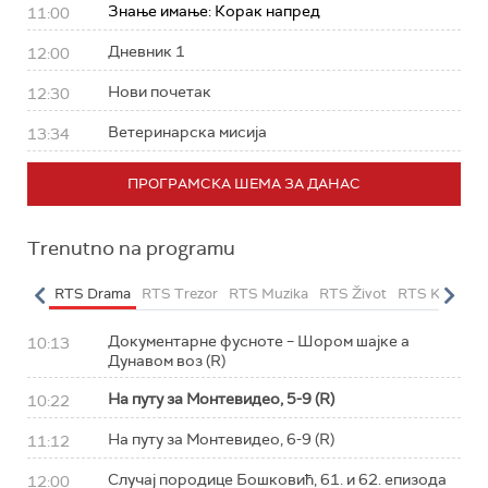
Знање имање: Корак напред
11:00
Дневник 1
12:00
Нови почетак
12:30
Ветеринарска мисија
13:34
ПРОГРАМСКА ШЕМА ЗА ДАНАС
Trenutno na programu
etarac
RTS Drama
RTS Trezor
RTS Muzika
RTS Život
RTS Klasika
Документарне фусноте – Шором шајке а
10:13
Дунавом воз (R)
На путу за Монтевидео, 5-9 (R)
10:22
На путу за Монтевидео, 6-9 (R)
11:12
Случај породице Бошковић, 61. и 62. епизода
12:00