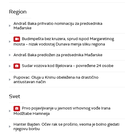
Region
Andraš Baka prihvatio nominaciju za predsednika
Mađarske
Budimpešta bez kruzera, sprud ispod Margaretinog
mosta – nizak vodostaj Dunava menja sliku regiona
Andraš Baka predložen za predsednika Mađarske
Sudar vozova kod Bjelovara – povređene 24 osobe
Pupovac: Oluja u Kninu obeležena na drastično
antiustavan način
Svet
Prvo pojavljivanje u javnosti vrhovnog vođe Irana
Modžtabe Hamneija
Hanter Bajden: Očev rak se proširio, veoma je bolno gledati
njegovu borbu