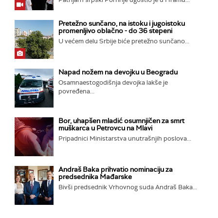
Pretežno sunčano, na istoku i jugoistoku
promenljivo oblačno - do 36 stepeni
U većem delu Srbije biće pretežno sunčano...
Napad nožem na devojku u Beogradu
Osamnaestogodišnja devojka lakše je
povređena...
Bor, uhapšen mladić osumnjičen za smrt
muškarca u Petrovcu na Mlavi
Pripadnici Ministarstva unutrašnjih poslova...
Andraš Baka prihvatio nominaciju za
predsednika Mađarske
Bivši predsednik Vrhovnog suda Andraš Baka...