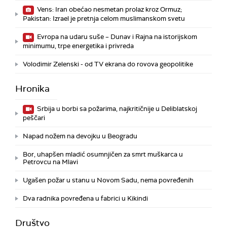
Vens: Iran obećao nesmetan prolaz kroz Ormuz;
Pakistan: Izrael je pretnja celom muslimanskom svetu
Evropa na udaru suše – Dunav i Rajna na istorijskom
minimumu, trpe energetika i privreda
Volodimir Zelenski - od TV ekrana do rovova geopolitike
Hronika
Srbija u borbi sa požarima, najkritičnije u Deliblatskoj
peščari
Napad nožem na devojku u Beogradu
Bor, uhapšen mladić osumnjičen za smrt muškarca u
Petrovcu na Mlavi
Ugašen požar u stanu u Novom Sadu, nema povređenih
Dva radnika povređena u fabrici u Kikindi
Društvo