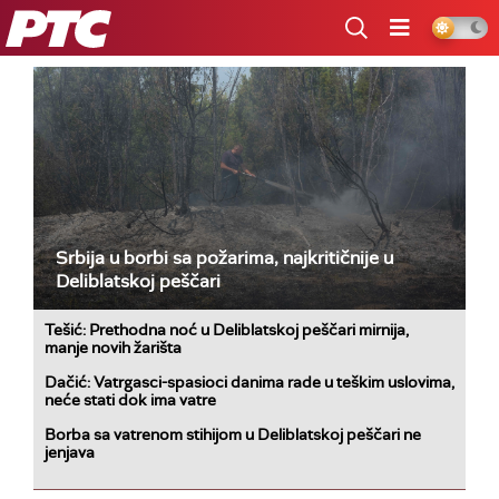
RTS
Srbija u borbi sa požarima, najkritičnije u
Deliblatskoj peščari
Tešić: Prethodna noć u Deliblatskoj peščari mirnija,
manje novih žarišta
Dačić: Vatrgasci-spasioci danima rade u teškim uslovima,
neće stati dok ima vatre
Borba sa vatrenom stihijom u Deliblatskoj peščari ne
jenjava