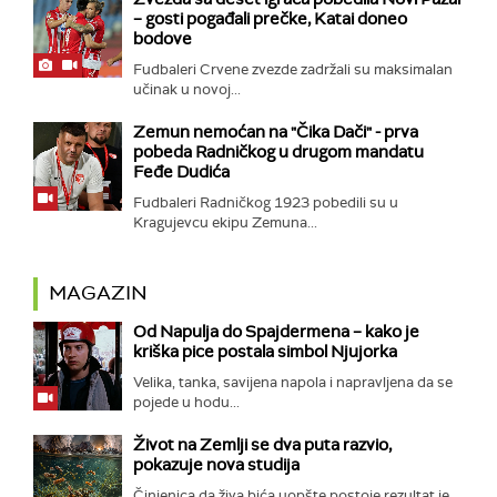
– gosti pogađali prečke, Katai doneo
bodove
Fudbaleri Crvene zvezde zadržali su maksimalan
učinak u novoj...
Zemun nemoćan na "Čika Dači" - prva
pobeda Radničkog u drugom mandatu
Feđe Dudića
Fudbaleri Radničkog 1923 pobedili su u
Kragujevcu ekipu Zemuna...
MAGAZIN
Od Napulja do Spajdermena – kako je
kriška pice postala simbol Njujorka
Velika, tanka, savijena napola i napravljena da se
pojede u hodu...
Život na Zemlji se dva puta razvio,
pokazuje nova studija
Činjenica da živa bića uopšte postoje rezultat je