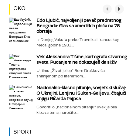
OKO
Edo Ljubić, najvoljeniji pevač predratnog
Beograda: Glas sa američkih ploča na 78
obrtaja
Iz Donjeg Vakufa preko Travnika i francuskog
Meca, godine 1933...
Vek Aleksandra Tišme, kartografa stvarnog
sveta: Pucanjem ne dokazuješ da si živ
U filmu „Život je lep“ Bore Draškovića,
snimljenom po literarnom...
Nacionalno-klasno pitanje, sovjetski slučaj:
O Ukrajini, Lenjinu i Sultan-Galijevu, čitajući
knjigu Ričarda Pajpsa
Govoriti o „nacionalnom pitanju“ uvek je bila
klizava tema, naročito...
SPORT