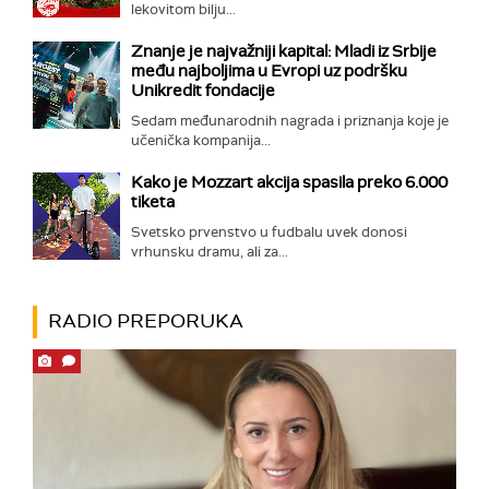
lekovitom bilju...
Znanje je najvažniji kapital: Mladi iz Srbije
među najboljima u Evropi uz podršku
Unikredit fondacije
Sedam međunarodnih nagrada i priznanja koje je
učenička kompanija...
Kako je Mozzart akcija spasila preko 6.000
tiketa
Svetsko prvenstvo u fudbalu uvek donosi
vrhunsku dramu, ali za...
RADIO PREPORUKA