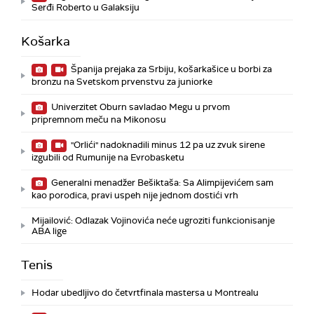
Serđi Roberto u Galaksiju
Košarka
Španija prejaka za Srbiju, košarkašice u borbi za
bronzu na Svetskom prvenstvu za juniorke
Univerzitet Oburn savladao Megu u prvom
pripremnom meču na Mikonosu
"Orlići" nadoknadili minus 12 pa uz zvuk sirene
izgubili od Rumunije na Evrobasketu
Generalni menadžer Bešiktaša: Sa Alimpijevićem sam
kao porodica, pravi uspeh nije jednom dostići vrh
Mijailović: Odlazak Vojinovića neće ugroziti funkcionisanje
ABA lige
Tenis
Hodar ubedljivo do četvrtfinala mastersa u Montrealu