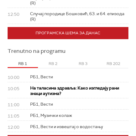
(R)
Случај породице Бошковић, 63. и 64. епизода
12:50
(R)
ПРОГРАМСКА ШЕМА ЗА ДАНАС
Trenutno na programu
RB 1
RB 2
RB 3
RB 202
РБ1, Вести
10:00
На таласима здравља: Како изгледају рани
10:05
знаци аутизма?
РБ1, Вести
11:00
РБ1, Музички колаж
11:05
РБ1, Вести и извештај о водостању
12:00