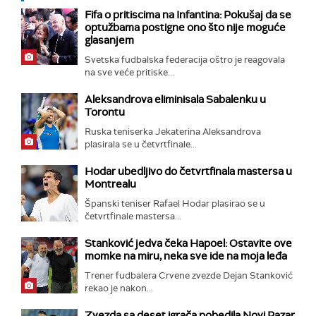
Fifa o pritiscima na Infantina: Pokušaj da se
optužbama postigne ono što nije moguće
glasanjem
Svetska fudbalska federacija oštro je reagovala
na sve veće pritiske...
Aleksandrova eliminisala Sabalenku u
Torontu
Ruska teniserka Jekaterina Aleksandrova
plasirala se u četvrtfinale...
Hodar ubedljivo do četvrtfinala mastersa u
Montrealu
Španski teniser Rafael Hodar plasirao se u
četvrtfinale mastersa...
Stanković jedva čeka Hapoel: Ostavite ove
momke na miru, neka sve ide na moja leđa
Trener fudbalera Crvene zvezde Dejan Stanković
rekao je nakon...
Zvezda sa deset igrača pobedila Novi Pazar