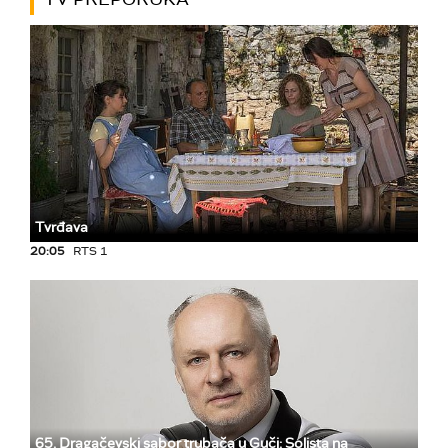
Tvrđava
20:05
RTS 1
65. Dragačevski sabor trubača u Guči: Solista na