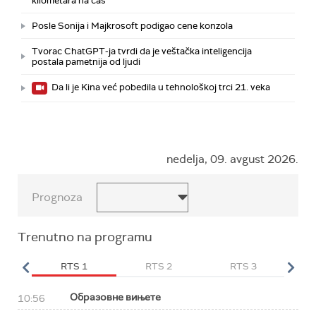
kilometara na čas
Posle Sonija i Majkrosoft podigao cene konzola
Tvorac ChatGPT-ja tvrdi da je veštačka inteligencija
postala pametnija od ljudi
Da li je Kina već pobedila u tehnološkoj trci 21. veka
nedelja, 09. avgust 2026.
Prognoza
Trenutno na programu
HD
RTS 1
RTS 2
RTS 3
R
Образовне вињете
10:56