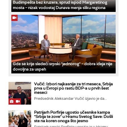
Budimpešta bez kruzera, sprud ispod Margaretinog
mosta – nizak vodostaj Dunava menja sliku regiona
Gde se krije sledeći srpski "jednorog" – dobra ideja nije
dovoljna za uspeh
Vučić: Izbori najkasnije za tri meseca, Srbija
prva u Evropi po rastu BDP-a u prvih šest
meseci
Predsednik Aleksandar Vučić izjavio je da...
Patrijarh Porfirije ugostio učesnike kampa
"Srbija te zove" u Hramu Svetog Save: Došli
ste na koren onoga što jesmo
Patrijarh srpski Porfirije ugostio je u Hramu...