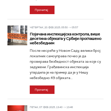
Прочитај
ЧЕТВРТАК, 20. ФЕБ 2025, 05:50 -> 05:57
Појачана инспекцијска контрола, више
десетина објеката у Србији проглашено
небезбедним
После несреће у Новом Саду, велики број
локалних самоуправа почео је да
проверава безбедност објеката за које су
задужени. Грађевинска инспекција
утврдила је на пример да је у Нишу
небезбедно 49 објеката...
Прочитај
ПЕТАК, 07. ФЕБ 2025, 13:40 -> 13:46