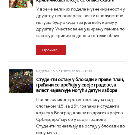
кривично дело које се олако схвата
У време великих подела и узнемирености у
друштву, непроверене вести и полуистине
могу да буду окидач за још већу кризу у
друштву. Учествовање у ширењу панике по
закону је кривично дело и то тежи облик...
Прочитај
НЕДЕЉА, 16. МАР 2025, 20:00 -> 11:28
Студенти остају у блокади и праве план,
грађани се враћају у своје градове, а
власт најављује могући датум избора
После великог протестног скупа под
слоганом "15. за 15", грађани и студенти
који су у Београд дошли из других крајева
Србије, враћају се у своје градове.
Студенти понављају да остају у блокади до
испуњења...