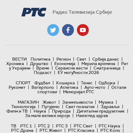
Радио Телевизија Србије
|
|
|
|
ВЕСТИ
Политика
Регион
Свет
Србија данас
|
|
|
|
Хроника
Друштво
Економија
Мерила времена
Рат
|
|
|
|
у Украјини
Време
Сервисне вести
Сматрачница
|
Подкаст
ЕУ могућности 2026
|
|
|
|
СПОРТ
Фудбал
Кошарка
Тенис
Одбојка
|
|
|
|
Рукомет
Ватерполо
Атлетика
Ауто-мото
Остали
|
спортови
Меморијал РТС
|
|
|
МАГАЗИН
Живот
Занимљивости
Музика
|
|
|
|
Технологијa
Путујемо
Свет познатих
Здравље
|
|
|
|
Филм и ТВ
Наука
Природа
Дигитални предузетник
|
За мале велике хероје
Наизглед здрав
|
|
|
|
|
ТВ
РТС 1
РТС 2
РТС 3
РТС Свет
РТС Наука
|
|
|
|
РТС Драма
РТС Живот
РТС Класика
РТС Коло