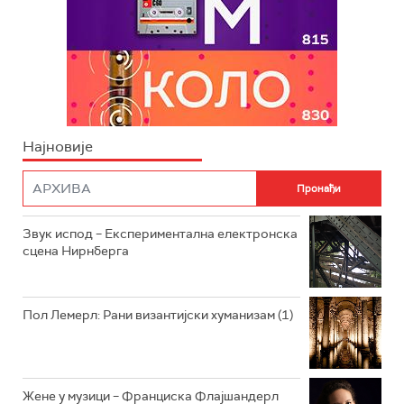
Најновије
Звук испод – Експериментална електронска
сцена Нирнберга
Пол Лемерл: Рани византијски хуманизам (1)
Жене у музици – Франциска Флајшандерл