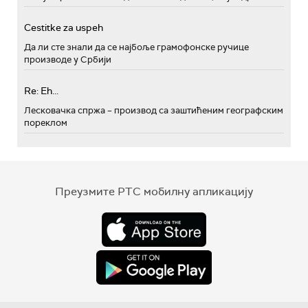
Cestitke za uspeh
Да ли сте знали да се најбоље грамофонске ручице
производе у Србији
Re: Eh...
Лесковачка спржа – производ са заштићеним географским
пореклом
Преузмите РТС мобилну апликацију