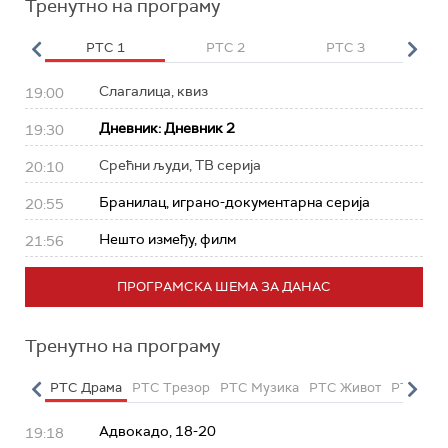
Тренутно на програму
HD
РТС 1
РТС 2
РТС 3
Р
Слагалица, квиз
19:00
Дневник: Дневник 2
19:30
Срећни људи, ТВ серија
20:10
Бранилац, играно-документарна серија
20:55
Нешто између, филм
21:56
ПРОГРАМСКА ШЕМА ЗА ДАНАС
Тренутно на програму
етарац
РТС Драма
РТС Трезор
РТС Музика
РТС Живот
РТС Кла
Адвокадо, 18-20
19:18