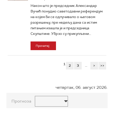
Након што је председник Александар
Вучић понудио саветодавни референдум
на којем би се одлучивало о његовом
разрешењу, пре недељу дана са истим
питањем изашла је и председница
Скупштине. Убрзо су прикупљени...
Прочитај
1
2
3
...
>
>>
четвртак, 06. август 2026.
Прогноза