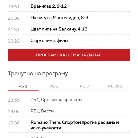
Бранилац 2, 9-12
19:51
На путу за Монтевидео, 8-9
20:38
Цват липе на Балкану, 4-13
21:31
Сјај у очима, филм
22:22
ПРОГРАМСКА ШЕМА ЗА ДАНАС
Тренутно на програму
РБ 1
РБ 2
РБ 3
РБ 202
РБ1, Српски на српском
18:55
РБ1, Вести
19:00
Romano Them: Спортом против расизма и
19:30
искључености