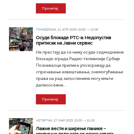
Прочитај
ПОНЕДЕЉАК, 21. АПР 2025, 20:00 -> 21:06
Осуде блокаде РТС-а: Недопустив
притисак на Јавни сервис
Не престају да се нижу осуде седмодневне
блокаде зграда Радио-телевизије Србије.
Познаваоци прилика упозоравају да
спречавање извештавања, онемогућавање
права на рад запосленима могу имати
далекосежне...
Прочитај
ЧЕТВРТАК, 27. МАР 2025, 20:00 -> 21:33
Лажне вести и ширење панике –