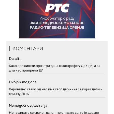
КОМЕНТАРИ
Da, ali...
Како преживети прва три дана катастрофе у Србији, и за
шта нас припрема ЕУ
Dvojnik mog oca
Вероватно свако од нас има свог двојника са којим дели и
сличну ДНК
Nemogućnost tusiranja
Не туширате се сваког дана – не стидите се, то је здраво