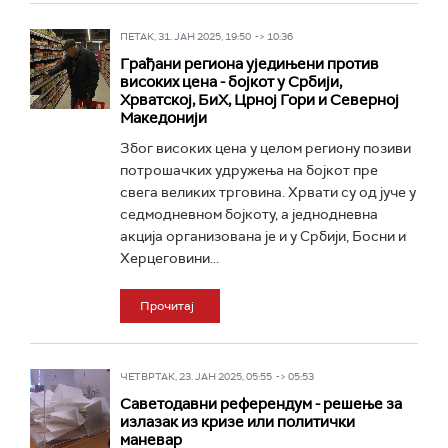
ПЕТАК, 31. ЈАН 2025, 19:50 -> 10:36
Грађани региона уједињени против
високих цена - бојкот у Србији,
Хрватској, БиХ, Црној Гори и Северној
Македонији
Због високих цена у целом региону позиви
потрошачких удружења на бојкот пре
свега великих трговина. Хрвати су од јуче у
седмодневном бојкоту, а једнодневна
акција организована је и у Србији, Босни и
Херцеговини...
Прочитај
ЧЕТВРТАК, 23. ЈАН 2025, 05:55 -> 05:53
Саветодавни референдум - решење за
излазак из кризе или политички
маневар