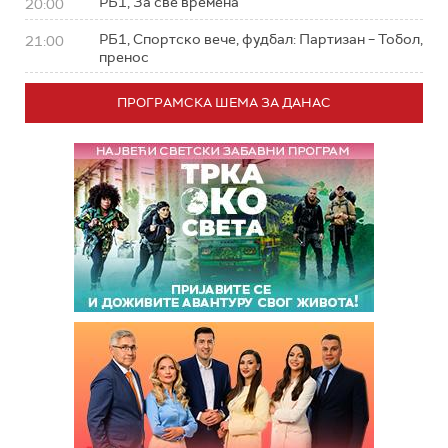
РБ1, За све времена
20:00
РБ1, Спортско вече, фудбал: Партизан – Тобол,
21:00
пренос
ПРОГРАМСКА ШЕМА ЗА ДАНАС