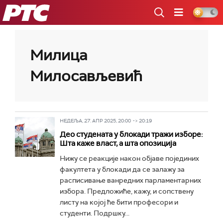
РТС
Милица
Милосављевић
НЕДЕЉА, 27. АПР 2025, 20:00 -> 20:19
Део студената у блокади тражи изборе:
Шта каже власт, а шта опозиција
Нижу се реакције након објаве појединих
факултета у блокади да се залажу за
расписивање ванредних парламентарних
избора. Предложиће, кажу, и сопствену
листу на којој ће бити професори и
студенти. Подршку...