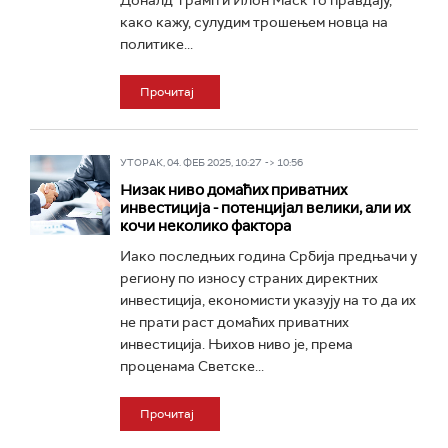
Доналд Трамп и Илон Маск то правдају,
како кажу, сулудим трошењем новца на
политике...
Прочитај
УТОРАК, 04. ФЕБ 2025, 10:27 -> 10:56
Низак ниво домаћих приватних
инвестиција - потенцијал велики, али их
кочи неколико фактора
Иако последњих година Србија предњачи у
региону по износу страних директних
инвестиција, економисти указују на то да их
не прати раст домаћих приватних
инвестиција. Њихов ниво је, према
проценама Светске...
Прочитај