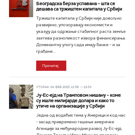
Београдска берза успавана – шта се
дешава са тржиштем капитала у Србији
Тржиште капитала у Србији није довољно
развијено, упозоравају економисти и
указују да одржање стабилног раста земље
захтева разноликост извора финансирања.
Доминантну улогу сада имају банке – и за
грађане...
Прочитај
УТОРАК, 04. ФЕБ 2025, 21:56 -> 22:53
Ју-Ес-ејд на Трамповом нишану – коме
су ишле милијарде долара и како то
утиче на организације у Србији
Једна од водећих тема у Америци и код нас
- засад привремено гашење америчке
Агенције за међународни развој Ју-Ес-ејд.