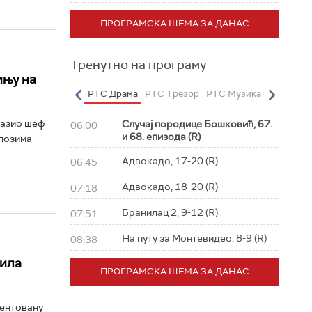
ПРОГРАМСКА ШЕМА ЗА ДАНАС
Тренутно на програму
ињу на
о
РТС Полетарац
РТС Драма
РТС Трезор
РТС Музика
РТС Жив
лазио шеф
Случај породице Бошковић, 67.
06:00
и 68. епизода (R)
злозима
Адвокадо, 17-20 (R)
06:45
Адвокадо, 18-20 (R)
07:18
Бранилац 2, 9-12 (R)
07:51
На путу за Монтевидео, 8-9 (R)
08:38
вила
ПРОГРАМСКА ШЕМА ЗА ДАНАС
лентовану