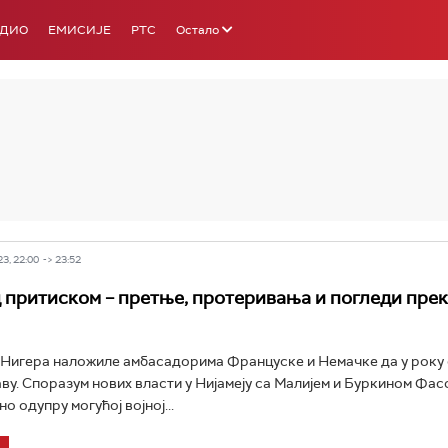
АДИО
ЕМИСИЈЕ
РТС
Остало
РТС 3
РТС С
3, 22:00 -> 23:52
 притиском – претње, протеривања и погледи пре
 Нигера наложиле амбасадорима Француске и Немачке да у року 
ву. Споразум нових власти у Нијамеју са Малијем и Буркином Фасо
о одупру могућој војној...