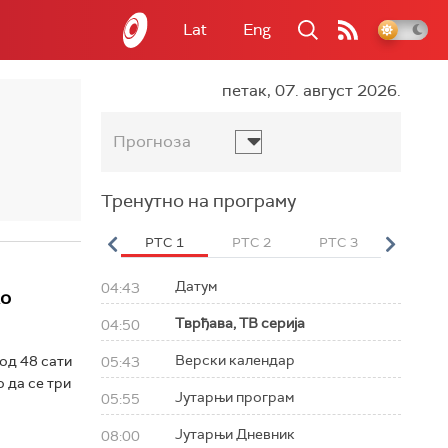
Lat
Eng
петак, 07. август 2026.
Прогноза
Тренутно на програму
вет
РТС HD
РТС 1
РТС 2
РТС 3
РТС Св
Датум
04:43
ко
Тврђава, ТВ серија
04:50
Верски календар
од 48 сати
05:43
 да се три
Јутарњи програм
05:55
Јутарњи Дневник
08:00