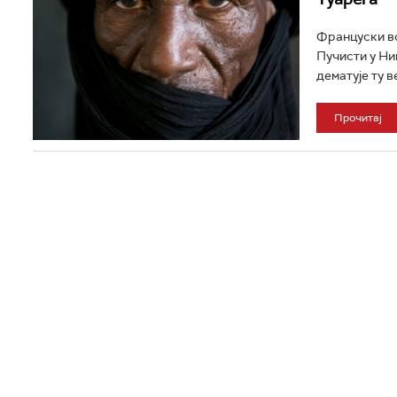
Француски во
Пучисти у Ни
дематује ту ве
Прочитај