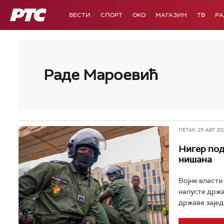
РТС
ВЕСТИ
СПОРТ
OKO
МАГАЗИН
ТВ
Р
Раде Мароевић
ПЕТАК, 25. АВГ 202
Нигер под
нишана
Војне власти
напусте држа
државе заједн