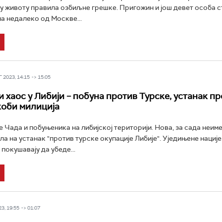
је у животу правила озбиљне грешке. Пригожин и још девет особа 
на недалеко од Москве...
 2023, 14:15 -> 15:05
 хаос у Либији – побуна против Турске, устанак п
коби милиција
е Чада и побуњеника на либијској територији. Нова, за сада неим
ла на устанак "против турске окупације Либије". Уједињене нације
покушавају да убеде...
3, 19:55 -> 01:07