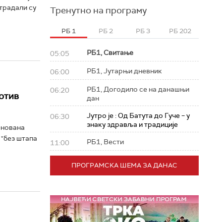
страдали су
Тренутно на програму
РБ 1
РБ 2
РБ 3
РБ 202
РБ1, Свитање
05:05
РБ1, Јутарњи дневник
06:00
РБ1, Догодило се на данашњи
06:20
ротив
дан
Јутро је : Од Батута до Гуче – у
06:30
знаку здравља и традиције
енована
 "без штапа
РБ1, Вести
11:00
ПРОГРАМСКА ШЕМА ЗА ДАНАС