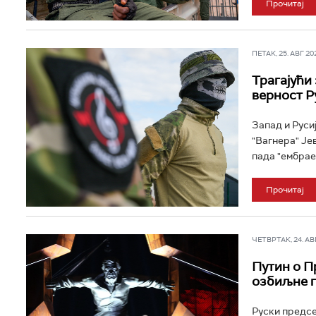
Прочитај
ПЕТАК, 25. АВГ 202
Трагајући
верност Р
Запад и Руси
"Вагнера" Јев
пада "ембраер
Прочитај
ЧЕТВРТАК, 24. АВГ
Путин о П
озбиљне 
Руски предсе