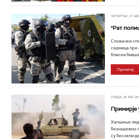
ЧЕТВРТАК, 17. АВГ
"Рат поли
Словачки спе
седмица пре 
блиски бивше
Прочитај
СРЕДА, 16. АВГ 202
Примирје 
Хапшење лидер
безнадежно п
су беснели дв