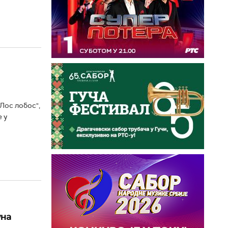
Лос лобос",
 у
уна