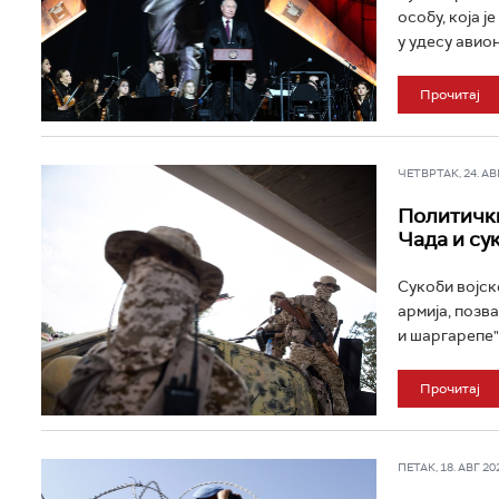
особу, која 
у удесу авио
Прочитај
ЧЕТВРТАК, 24. АВГ
Политички
Чада и су
Сукоби војск
армија, позва
и шаргарепе" 
Прочитај
ПЕТАК, 18. АВГ 202