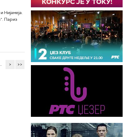
и Нијамеја.
". Париз
..
>
>>