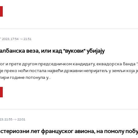
 2023, 17:54 -> 21:51
албанска веза, или кад "вукови" убијају
ног и прете другом председничком кандидату, еквадорска банда "
 је преко ноћи постала највећи државни непријатељ у земљи која је
ири године потонула у...
3, 21:55 -> 22:01
истериозни лет француског авиона, на помолу поб