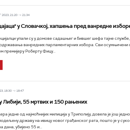
 2023, 21:20 -> 21:34
цајаца" у Словачкој, хапшења пред ванредне избор
цијалци упали су у домове садашњег и бившег шефа тајне службе,
одржавања ванредних парламентарних избора. Сви осумњичени с
м премијеру Роберту Фицу...
3, 18:30 -> 18:47
у Либији, 55 мртвих и 150 рањених
а једне од најмоћнијих милиција у Триполију, довела је још једн
одељену државу на ивицу новог грађанског рата, пошто је у суко
а дана, убијено 55 и...