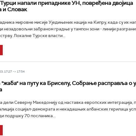
Турци напали припаднике УН, повређена двојица
 и Словак
адника мировне мисије Уједињених нација на Кипру, када су их на
и незадовољни забраном градње у тампон зони - линији разграни
трву. Локалне Турске власти...
3, 17:27 -> 17:54
"жаба" на путу ка Бриселу, Собрање расправља о 
а
а дели Северну Македонију од наставка европских интеграција, п
алиција социјал-демократа и некадашњих албанских герилаца усп
ди подршку 70 посланика...