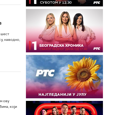
е
 шест
у, наводно,
ом ову
бима, који