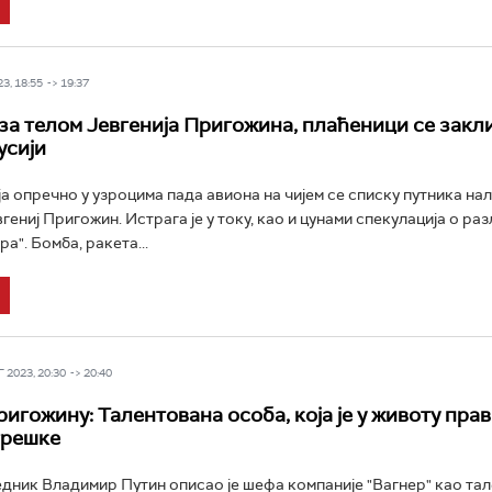
3, 18:55 -> 19:37
 за телом Јевгенија Пригожина, плаћеници се закл
усији
РТС Класика
РТС Кол
ја опречно у узроцима пада авиона на чијем се списку путника на
гениј Пригожин. Истрага је у току, као и цунами спекулација о ра
а". Бомба, ракета...
 2023, 20:30 -> 20:40
ригожину: Талентована особа, која је у животу пра
грешке
дник Владимир Путин описао је шефа компаније "Вагнер" као та