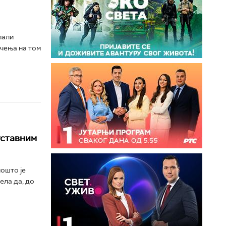
пали
чења на том
уставним
ошто је
ела да, до