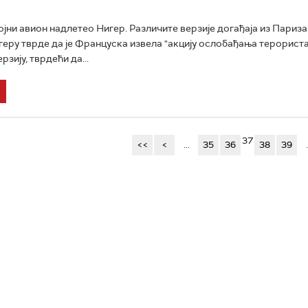
јни авион надлетео Нигер. Различите верзије догађаја из Париза 
геру тврде да је Француска извела "акцију ослобађања терориста
рзију, тврдећи да...
37
<<
<
...
35
36
38
39
.