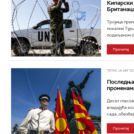
Кипарски 
Британаца
Тројица прип
локални Турц
подељеном ос
Прочитај
ПЕТАК, 18. АВГ 202
Последња 
променам
Десет гласов
владајућа ко
сада, обезбе
Прочитај