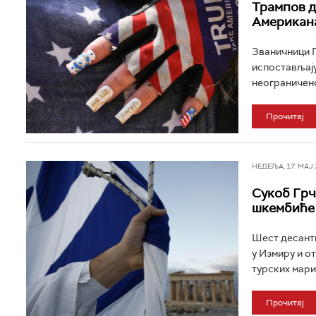
Трампов д
Американа
Званичници П
испостављају
неограничено
Прочитај
НЕДЕЉА, 17. МАЈ 2
Сукоб Грчк
шкембиће
Шест десантн
у Измиру и о
турских мари
Прочитај