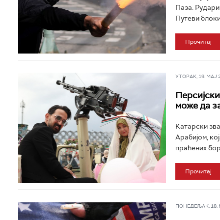
Паза. Рудари
Путеви блоки
Прочитај
УТОРАК, 19. МАЈ 2
Персијски 
може да з
Катарски зва
Арабијом, кој
праћених бор
Прочитај
ПОНЕДЕЉАК, 18. МА