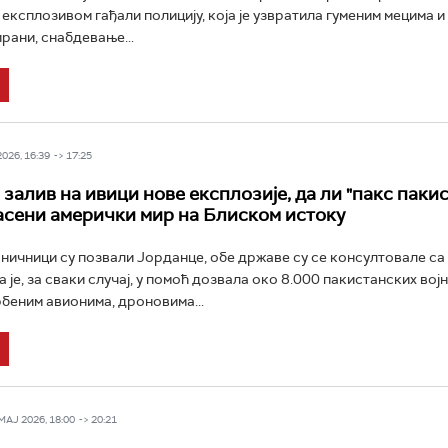
 експлозивом гађали полицију, која је узвратила гуменим мецима и
рани, снабдевање...
026, 16:39 -> 17:25
залив на ивици нове експлозије, да ли "пакс пакис
асени амерички мир на Блиском истоку
ничници су позвали Јорданце, обе државе су се консултовале са
а је, за сваки случај, у помоћ дозвала око 8.000 пакистанских војн
беним авионима, дроновима...
Ј 2026, 18:00 -> 20:21