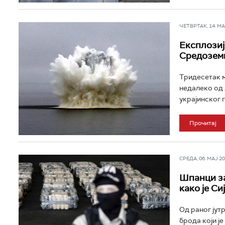
ЧЕТВРТАК, 14. МАЈ
Експлозија
Средоземн
Тридесетак м
недалеко од 
украјинског п
Прочитај
СРЕДА, 06. МАЈ 202
Шпанци за
како је С
Од раног јут
брода који ј