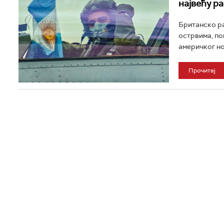
највећу р
Британско ра
острвима, по
америчког но
Прочитај