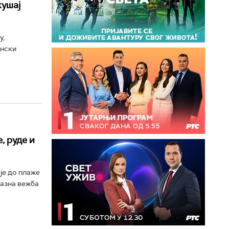
кушај
у,
енски
, руде и
је до плаже
казна вежба