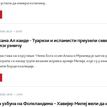
 успела да измери количину...
026, 18:15 -> 20:00
кама Ал каиде - Туарези и исламисти преузели сев
уси узмичу
застава на којој пише "Нема Бога осим Алаха и Мухамед је његов 
орила се изнад групе везаних војника армије Малија, које су у из
или борци коалиције...
026, 19:00 -> 14:03
 узбуна на Фолкландима – Хавијер Милеј жели да 