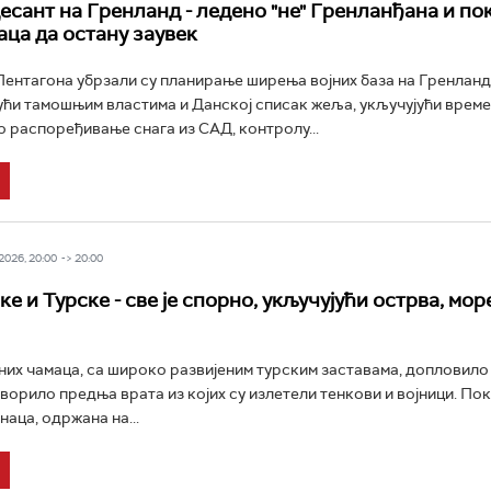
есант на Гренланд - ледено "не" Гренланђана и по
ца да остану заувек
ентагона убрзали су планирање ширења војних база на Гренланд
ћи тамошњим властима и Данској списак жеља, укључујући врем
 распоређивање снага из САД, контролу...
026, 20:00 -> 20:00
е и Турске - све је спорно, укључујући острва, море
их чамаца, са широко развијеним турским заставама, допловило 
творило предња врата из којих су излетели тенкови и војници. По
наца, одржана на...