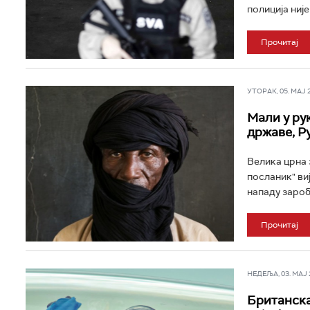
полиција није
Прочитај
УТОРАК, 05. МАЈ 2
Мали у ру
државе, Р
Велика црна 
посланик" виј
нападу зароб
Прочитај
НЕДЕЉА, 03. МАЈ 2
Британска