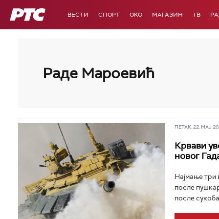
РТС
ВЕСТИ
СПОРТ
OKO
МАГАЗИН
ТВ
Р
Раде Мароевић
ПЕТАК, 22. МАЈ 202
Крвави уво
новог Гад
Најмање три 
после пушкар
после сукоба