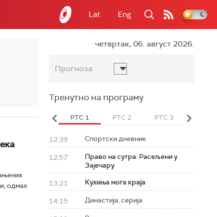
Lat
Eng
четвртак, 06. август 2026.
Прогноза
Тренутно на програму
вет
РТС HD
РТС 1
РТС 2
РТС 3
РТС Св
Спортски дневник
12:39
чека
Право на сутра: Расељени у
12:57
Зајечару
рањених
Кухиња мога краја
13:21
и, одмах
Династија, серија
14:15