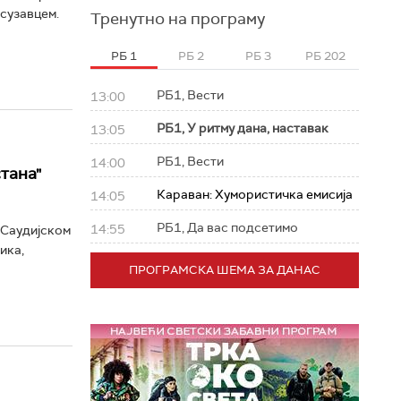
 сузавцем.
Тренутно на програму
РБ 1
РБ 2
РБ 3
РБ 202
РБ1, Вести
13:00
РБ1, У ритму дана, наставак
13:05
РБ1, Вести
14:00
тана"
Караван: Хумористичка емисија
14:05
РБ1, Да вас подсетимо
14:55
 Саудијском
ика,
ПРОГРАМСКА ШЕМА ЗА ДАНАС