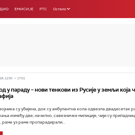
АДИО
ЕМИСИЈЕ
РТС
Остало
РТС 3
РТС С
6, 12:50 -> 17:01
д у параду – нови тенкови из Русије у земљи која 
афија
војника су убијена, док су амбулантна кола одвезла двадесетак 
ања између две, начелно, савезничке милиције, чији су припадниц
, раме уз раме пропарадирали...