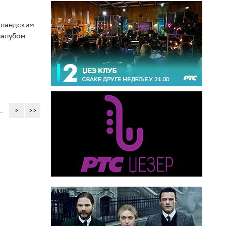
лкландским
палубом
..
>
>>