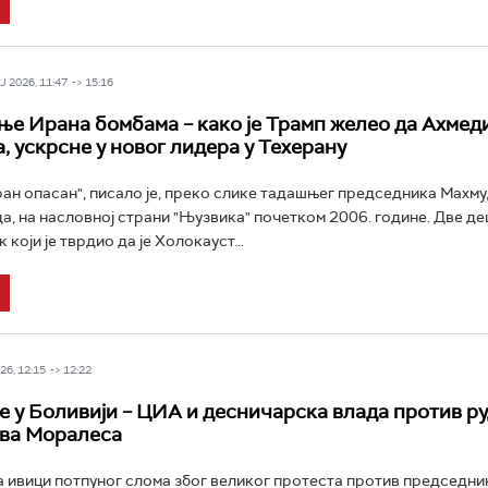
 2026, 11:47 -> 15:16
е Ирана бомбама – како је Трамп желео да Ахмед
, ускрсне у новог лидера у Техерану
РТС Класика
РТС Кол
ран опасан", писало је, преко слике тадашњег председника Махм
, на насловној страни "Њузвика" почетком 2006. године. Две де
к који је тврдио да је Холокауст...
6, 12:15 -> 12:22
е у Боливији – ЦИА и десничарска влада против ру
Ева Моралеса
на ивици потпуног слома због великог протеста против председн