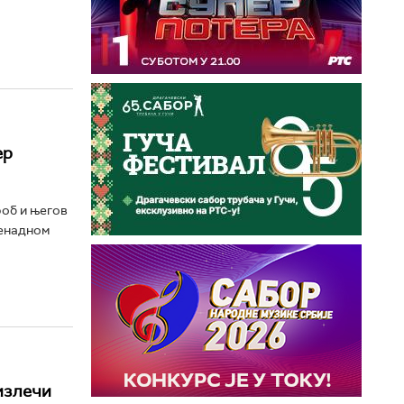
ер
роб и његов
ненадном
излечи