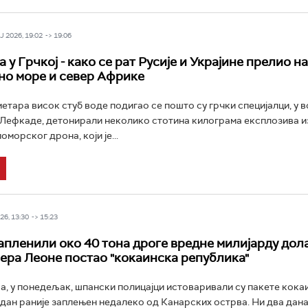
 2026, 19:02 -> 19:06
 у Грчкој - како се рат Русије и Украјине прелио на
о море и север Африке
етара висок стуб воде подигао се пошто су грчки специјалци, у 
Лефкаде, детонирали неколико стотина килограма експлозива и
оморског дрона, који је...
6, 13:30 -> 15:23
пленили око 40 тона дроге вредне милијарду дола
ијера Леоне постао "кокаинска република"
ра, у понедељак, шпански полицајци истоваривали су пакете кока
е дан раније заплењен недалеко од Канарских острва. Ни два дана