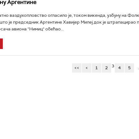
ану Аргентине
тно ваздухопловство огласило је, током викенда, узбуну на Фо
што је председник Аргентине Хавијер Милеј док је штрапацирао 
сача авиона "Нимиц" обећао...
3
<<
<
1
2
4
5
.