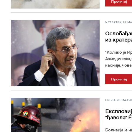
Прочитај
ЧЕТВРТАК, 21. МАЈ
Ослобађањ
из кратера
"Колико је И
Ахмединежада
касније, чове
Прочитај
СРЕДА, 20. МАЈ 202
Експлозиј
"ђавола" 
Боливија је 