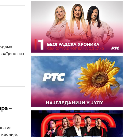
водама
звађеног из
ра –
ина из
 касније,