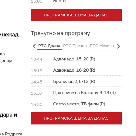
Вести
15:00
ПРОГРАМСКА ШЕМА ЗА ДАНАС
Тренутно на програму
инежад,
о
РТС Полетарац
РТС Драма
РТС Трезор
РТС Музика
РТС Жив
уда
Адвокадо, 15-20 (R)
12:44
ценије
Адвокадо, 16-20 (R)
13:19
Бранилац 2, 8-12 (R)
14:45
Цват липе на Балкану, 3-13 (R)
15:37
Свето место, ТВ филм (R)
16:30
дара и
ПРОГРАМСКА ШЕМА ЗА ДАНАС
ика Родрига