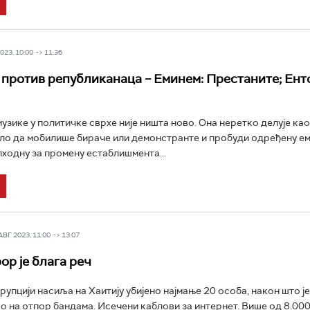
23, 10:00 -> 11:36
против републиканаца – Еминем: Престаните; Ент
РТС Класика
РТС Кол
зике у политичке сврхе није ништа ново. Она неретко делује као
ало да мобилише бираче или демонстранте и пробуди одређену ем
ходну за промену естаблишмента...
Г 2023, 11:00 -> 13:07
ор је блага реч
ерупцији насиља на Хаитију убијено најмање 20 особа, након што ј
о на отпор бандама. Исечени каблови за интернет. Више од 8.00