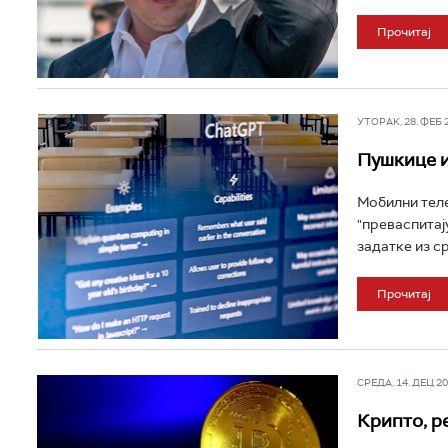
Прочитај
УТОРАК, 28. ФЕБ 2
Пушкице и
Мобилни теле
"преваспитај
задатке из ср
Прочитај
СРЕДА, 14. ДЕЦ 202
Крипто, ре