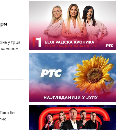
арм
она у трци
а камером
 Тако би
лик