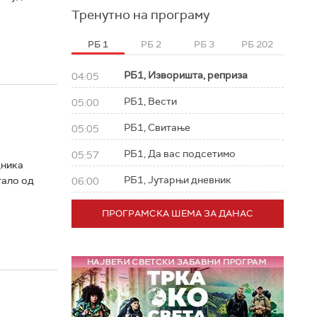
Тренутно на програму
РБ 1
РБ 2
РБ 3
РБ 202
РБ1, Изворишта, реприза
04:05
РБ1, Вести
05:00
РБ1, Свитање
05:05
РБ1, Да вас подсетимо
05:57
дника
РБ1, Јутарњи дневник
тало од
06:00
ПРОГРАМСКА ШЕМА ЗА ДАНАС