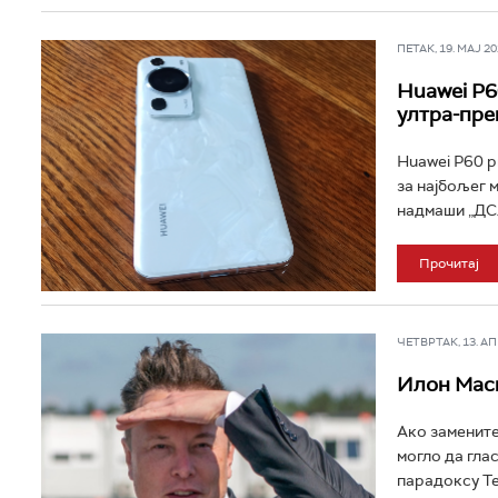
ПЕТАК, 19. МАЈ 202
Huawei P6
ултра-пре
Huawei P60 p
за најбољег 
надмаши „ДСЛ
Прочитај
ЧЕТВРТАК, 13. АПР
Илон Маск
Ако замените 
могло да гла
парадоксу Тез