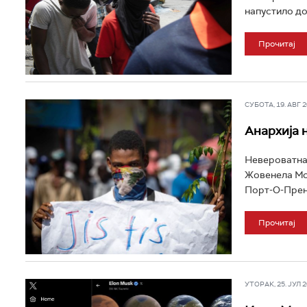
напустило дом
Прочитај
СУБОТА, 19. АВГ 20
Анархија 
Невероватна 
Жовенела Мои
Порт-О-Пренс
Прочитај
УТОРАК, 25. ЈУЛ 20