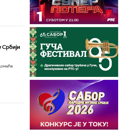
у Србији
домаће