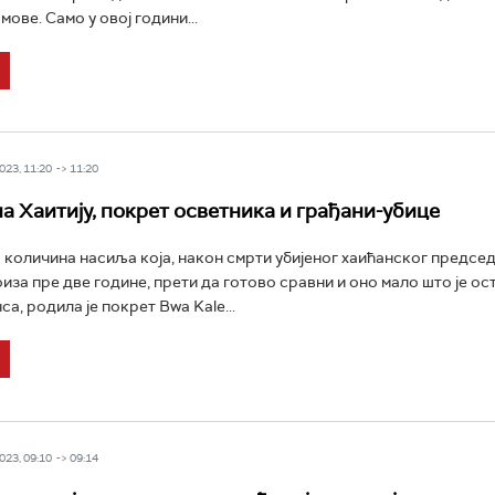
ове. Само у овој години...
23, 11:20 -> 11:20
на Хаитију, покрет осветника и грађани-убице
количина насиља која, након смрти убијеног хаићанског предсе
за пре две године, прети да готово сравни и оно мало што је ос
а, родила је покрет Bwa Kale...
23, 09:10 -> 09:14