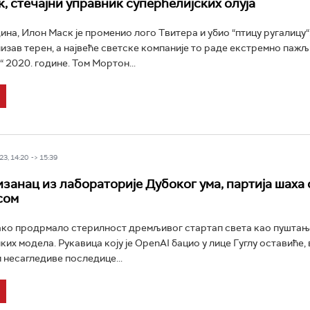
, стечајни управник суперћелијских олуја
ина, Илон Маск је променио лого Твитера и убио “птицу ругалицу“.
лизав терен, а највеће светске компаније то раде екстремно пажљ
 2020. године. Том Мортон...
3, 14:20 -> 15:39
изанац из лабораторије Дубоког ума, партија шаха 
сом
ако продрмало стерилност дремљивог стартап света као пуштање
ких модела. Рукавица коју је OpenAI бацио у лице Гуглу оставиће,
 несагледиве последице...