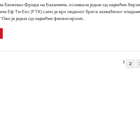
 Бенкман-Фридa на Бахамима, oснивача једне од највећих берз
ма Еф-Ти-Екс (FTX) само је врх леденог брега захваћеног хладни
"Ово је једна од највећих финансијских...
1
2