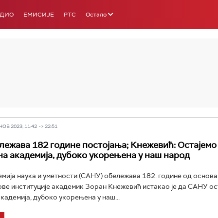
АДИО
ЕМИСИЈЕ
РТС
Остало
РТС 3
РТС С
В 2023, 11:42 -> 22:51
ежава 182 године постојања; Кнежевић: Остајемо
а академија, дубоко укорењена у наш народ
мија наука и уметности (САНУ) обележава 182. године од основа
ве институције академик Зоран Кнежевић истакао је да САНУ ос
кадемија, дубоко укорењена у наш...