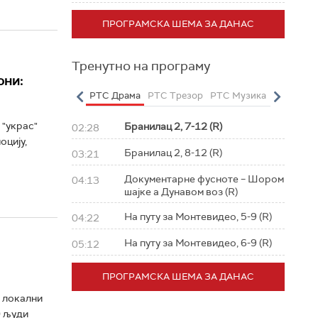
ПРОГРАМСКА ШЕМА ЗА ДАНАС
Тренутно на програму
они:
о
РТС Полетарац
РТС Драма
РТС Трезор
РТС Музика
РТС Жив
 "украс"
Бранилац 2, 7-12 (R)
02:28
оцију,
Бранилац 2, 8-12 (R)
03:21
Документарне фусноте – Шором
04:13
шајке а Дунавом воз (R)
На путу за Монтевидео, 5-9 (R)
04:22
На путу за Монтевидео, 6-9 (R)
05:12
ПРОГРАМСКА ШЕМА ЗА ДАНАС
е локални
0 људи