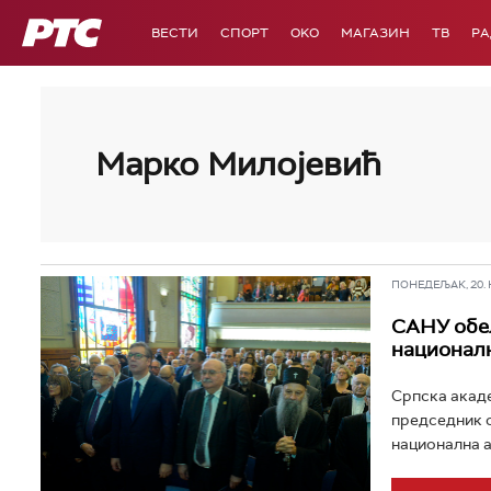
РТС
ВЕСТИ
СПОРТ
OKO
МАГАЗИН
ТВ
Р
Марко Милојевић
ПОНЕДЕЉАК, 20. НО
САНУ обел
националн
Српска акаде
председник о
национална а