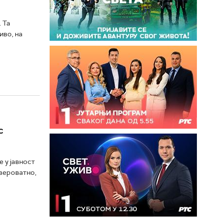
 Та
иво, на
с
 у јавност
 вероватно,