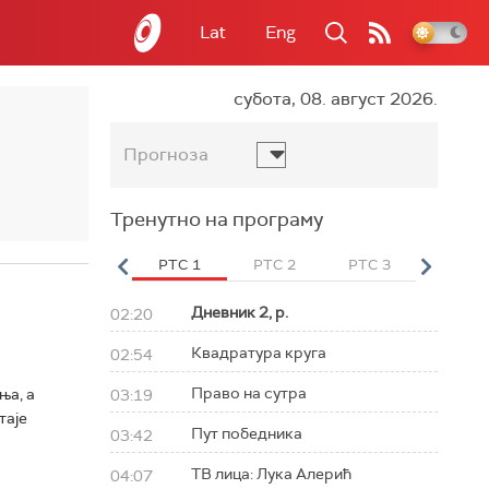
Lat
Eng
субота, 08. август 2026.
Прогноза
Тренутно на програму
вет
РТС HD
РТС 1
РТС 2
РТС 3
РТС Св
Дневник 2, р.
02:20
Квадратура круга
02:54
Право на сутра
ња, а
03:19
таје
Пут победника
03:42
ТВ лица: Лука Алерић
04:07