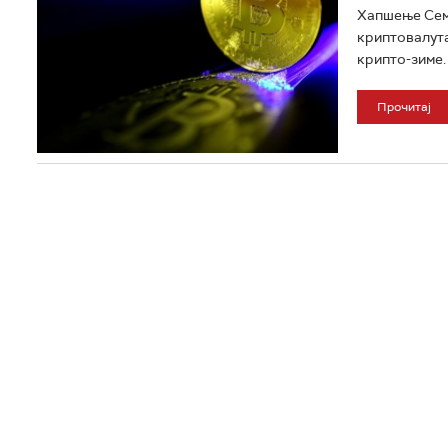
Хапшење Семa
криптовалута
крипто-зиме. 
Прочитај