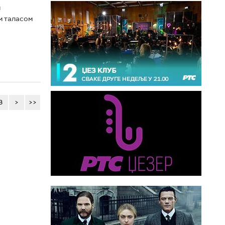
и
м таласом
3
>
>>