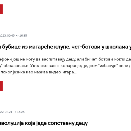
023, 09:45 -> 16:35
 бубице из магареће клупе, чет-ботови у школама 
фони још не могу да васпитавају децу, али би чет-ботови могли да
у" образовање. Уколико ваш школарац одједном "избацује" целе 
пског језика као називе видео-игара...
2, 07:21 -> 16:25
волуција која једе сопствену децу