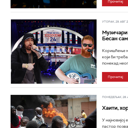
Прочитај
УТОРАК, 29. АВГ 20
Музичари 
Бесан сам
Коришћење му
који би треб
понекад неоп
Прочитај
ПОНЕДЕЉАК, 28. АВ
Хаити, хор
У најновијој 
пастор позва