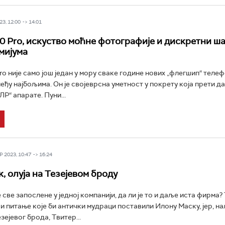
3, 12:00 -> 14:01
0 Pro, искуство моћне фотографије и дискретни ш
мијума
ro није само још један у мору сваке године нових „флегшип“ телеф
међу најбољима. Он је својеврсна уметност у покрету која прети д
Р“ апарате. Пуни...
 2023, 10:47 -> 16:24
, олуја на Тезејевом броду
све запослене у једној компанији, да ли је то и даље иста фирма?
си питање које би антички мудраци поставили Илону Маску, јер, на
ејевог брода, Твитер...