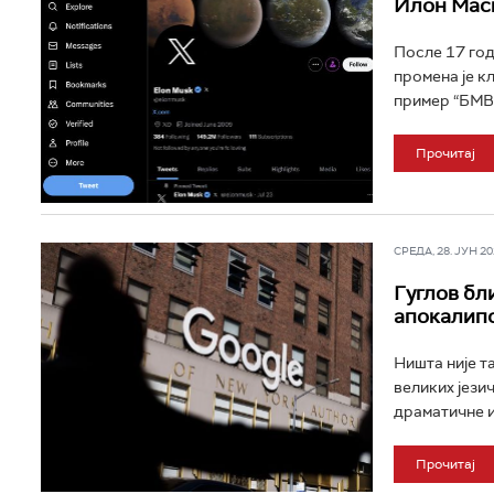
Илон Маск
После 17 год
промена је к
пример “БМВ“
Прочитај
СРЕДА, 28. ЈУН 202
Гуглов бл
апокалип
Ништа није т
великих језич
драматичне и
Прочитај