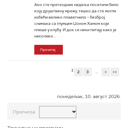
Ако сте претходних недеља посетили било
коју друштвену мрежу, тешко да сте могли
избећи велико плаветнило – безброј
снимака са глумцем Џоном Хамом који
плеше у клубу. И док се неки питају како је
неколико...
Прочитај
1
2
3
...
>
>>
понедељак, 10. август 2026.
Прогноза