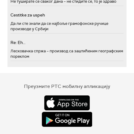
Не туширате се сваког дана – не стидите се, то је здраво
Cestitke za uspeh
Да ли сте знали да се најбоље грамофонске ручице
производе у Србији
Re: Eh...
Лесковачка спржа – производ са заштићеним географским
пореклом
Преузмите РТС мобилну апликацију