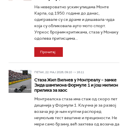
На невероватно уским улицама Монте
Карла, од 1950. године до данас,
одигравале су се драме и дешавала чуда
која су обликовала ауто-мото спорт.
Упркос бројним критикама, стаза у Монаку
одолева притисцима...
Прочитај
ПЕТАК, 22. МАЈ 2026, 09:10 -> 16:11
Стаза Жил Вилнев у Монтреалу – замке
Зида шампиона Формуле 1 и још милион
прилика за хаос
Монтреалска стаза има стаж од скоро пет
деценија у Формули 1. Кључна је за развој
возача јер је њен култни распоред
неумољив тест вештине и прецизности. Не
мери само брзину, већ захтева од возача да