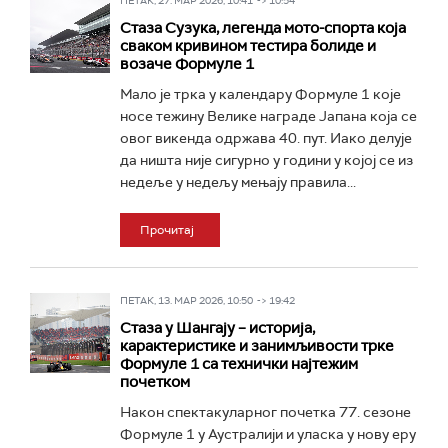
ПЕТАК, 27. МАР 2026, 10:41 -> 10:54
Стаза Сузука, легенда мото-спорта која
сваком кривином тестира болиде и
возаче Формуле 1
Мало је трка у календару Формуле 1 које
носе тежину Велике награде Јапана која се
овог викенда одржава 40. пут. Иако делује
да ништа није сигурно у години у којој се из
недеље у недељу мењају правила...
Прочитај
ПЕТАК, 13. МАР 2026, 10:50 -> 19:42
Стаза у Шангају – историја,
карактеристике и занимљивости трке
Формуле 1 са технички најтежим
почетком
Након спектакуларног почетка 77. сезоне
Формуле 1 у Аустралији и уласка у нову еру