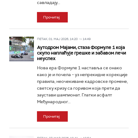
савладају...
Прочитај
ПЕТАК, 01. МАЈ 2026, 14:20 -> 14:49
Аутодром Мајами, стаза Формуле 1 која
скупо наплаћује грешке и забавом лечи
неуспех
Нова ера Формуле 1 наставља се онако
како је и почела – уз непрекидне корекције
правила, неочекиване кадровске промене,
светску кризу са горивом која прети да
заустави шампионат. Глатки асфалт
Међународног...
Прочитај