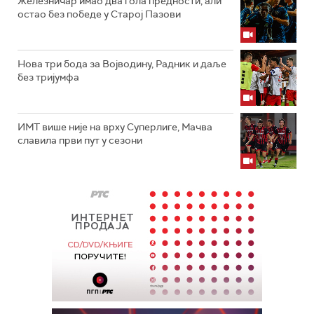
Железничар имао два гола предности, али
остао без победе у Старој Пазови
Нова три бода за Војводину, Радник и даље
без тријумфа
ИМТ више није на врху Суперлиге, Мачва
славила први пут у сезони