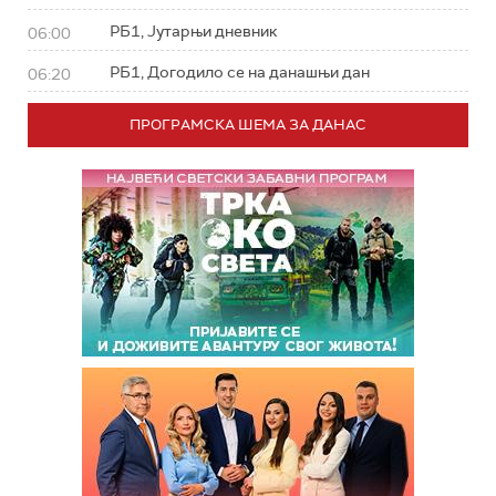
РБ1, Јутарњи дневник
06:00
РБ1, Догодило се на данашњи дан
06:20
ПРОГРАМСКА ШЕМА ЗА ДАНАС