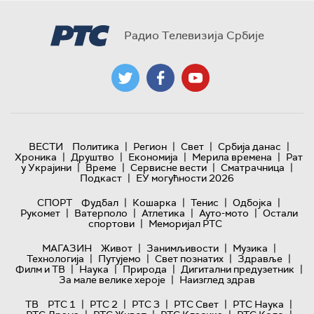
Радио Телевизија Србије
|
|
|
|
ВЕСТИ
Политика
Регион
Свет
Србија данас
|
|
|
|
Хроника
Друштво
Економија
Мерила времена
Рат
|
|
|
|
у Украјини
Време
Сервисне вести
Сматрачница
|
Подкаст
ЕУ могућности 2026
|
|
|
|
СПОРТ
Фудбал
Кошарка
Тенис
Одбојка
|
|
|
|
Рукомет
Ватерполо
Атлетика
Ауто-мото
Остали
|
спортови
Меморијал РТС
|
|
|
МАГАЗИН
Живот
Занимљивости
Музика
|
|
|
|
Технологијa
Путујемо
Свет познатих
Здравље
|
|
|
|
Филм и ТВ
Наука
Природа
Дигитални предузетник
|
За мале велике хероје
Наизглед здрав
|
|
|
|
|
ТВ
РТС 1
РТС 2
РТС 3
РТС Свет
РТС Наука