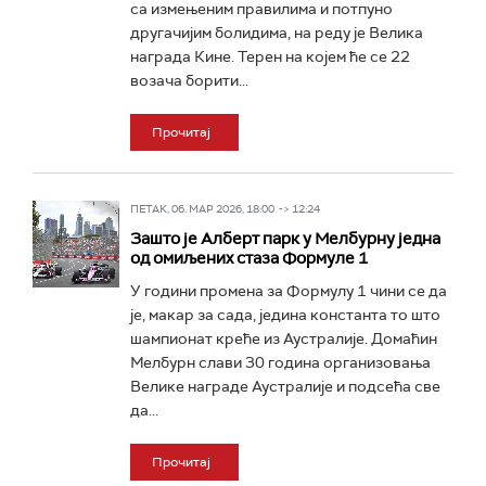
са измењеним правилима и потпуно
другачијим болидима, на реду је Велика
награда Кине. Терен на којем ће се 22
возача борити...
Прочитај
ПЕТАК, 06. МАР 2026, 18:00 -> 12:24
Зашто је Алберт парк у Мелбурну једна
од омиљених стаза Формуле 1
У години промена за Формулу 1 чини се да
је, макар за сада, једина константа то што
шампионат креће из Аустралије. Домаћин
Мелбурн слави 30 година организовања
Велике награде Аустралије и подсећа све
да...
Прочитај