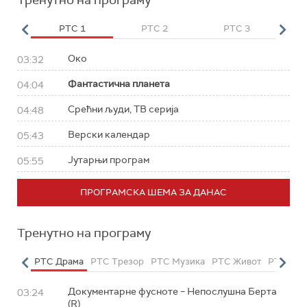
Тренутно на програму
HD
РТС 1
РТС 2
РТС 3
Р
Око
03:32
Фантастична планета
04:04
Срећни људи, ТВ серија
04:48
Верски календар
05:43
Јутарњи програм
05:55
ПРОГРАМСКА ШЕМА ЗА ДАНАС
Тренутно на програму
етарац
РТС Драма
РТС Трезор
РТС Музика
РТС Живот
РТС Кла
Документарне фусноте – Непослушна Берта
03:24
(R)