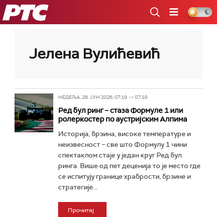
РТС
Јелена Вулићевић
НЕДЕЉА, 28. ЈУН 2026, 07:19 -> 07:19
Ред бул ринг – стаза Формуле 1 или
ролеркостер по аустријским Алпима
Историја, брзина, високе температуре и
неизвесност – све што Формулу 1 чини
спектаклом стаје у један круг Ред бул
ринга. Више од пет деценија то је место где
се испитују границе храбрости, брзине и
стратегије...
Прочитај