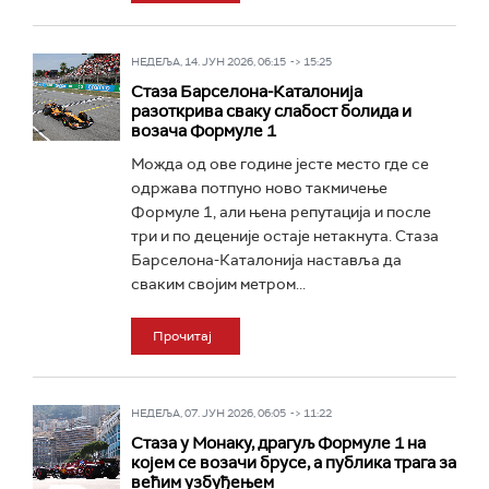
НЕДЕЉА, 14. ЈУН 2026, 06:15 -> 15:25
Стаза Барселона-Каталонија
разоткрива сваку слабост болида и
возача Формуле 1
Можда од ове године јесте место где се
одржава потпуно ново такмичење
Формуле 1, али њена репутација и после
три и по деценије остаје нетакнута. Стаза
Барселона-Каталонија наставља да
сваким својим метром...
Прочитај
НЕДЕЉА, 07. ЈУН 2026, 06:05 -> 11:22
Стаза у Монаку, драгуљ Формуле 1 на
којем се возачи брусе, а публика трага за
већим узбуђењем