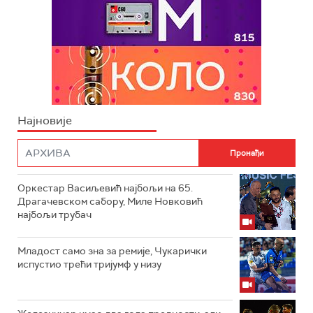
Најновије
Оркестар Васиљевић најбољи на 65.
Драгачевском сабору, Миле Новковић
најбољи трубач
Младост само зна за ремије, Чукарички
испустио трећи тријумф у низу