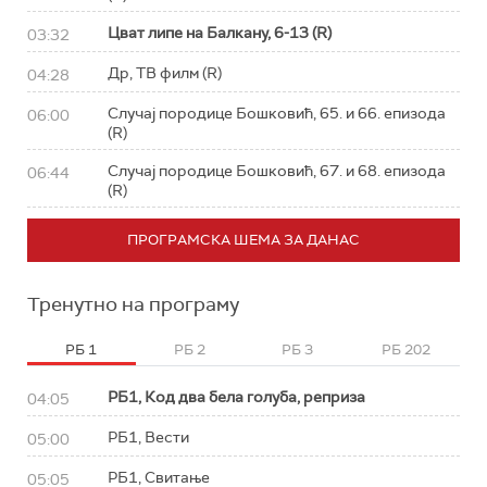
Цват липе на Балкану, 6-13 (R)
03:32
Др, ТВ филм (R)
04:28
Случај породице Бошковић, 65. и 66. епизода
06:00
(R)
Случај породице Бошковић, 67. и 68. епизода
06:44
(R)
ПРОГРАМСКА ШЕМА ЗА ДАНАС
Тренутно на програму
РБ 1
РБ 2
РБ 3
РБ 202
РБ1, Код два бела голуба, реприза
04:05
РБ1, Вести
05:00
РБ1, Свитање
05:05