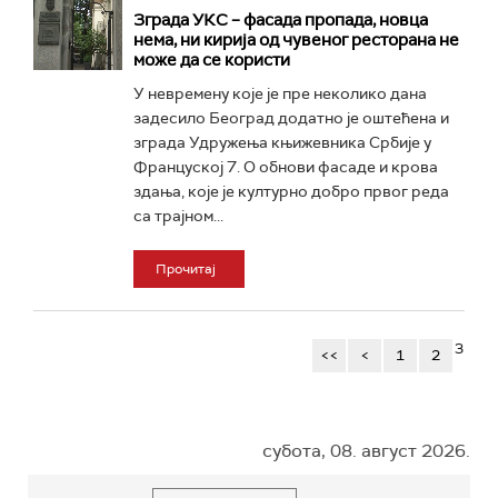
Зграда УКС – фасада пропада, новца
нема, ни кирија од чувеног ресторана не
може да се користи
У невремену које је пре неколико дана
задесило Београд додатно је оштећена и
зграда Удружења књижевника Србије у
Француској 7. О обнови фасаде и крова
здања, које је културно добро првог реда
са трајном...
Прочитај
3
<<
<
1
2
субота, 08. август 2026.