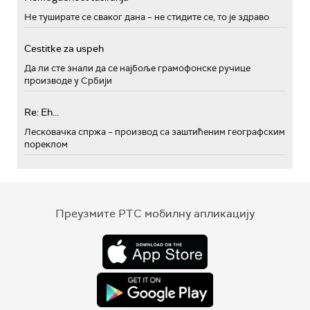
Не туширате се сваког дана – не стидите се, то је здраво
Cestitke za uspeh
Да ли сте знали да се најбоље грамофонске ручице
производе у Србији
Re: Eh...
Лесковачка спржа – производ са заштићеним географским
пореклом
Преузмите РТС мобилну апликацију