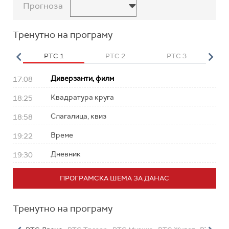
Прогноза
Тренутно на програму
HD
РТС 1
РТС 2
РТС 3
Р
Диверзанти, филм
17:08
Квадратура круга
18:25
Слагалица, квиз
18:58
Време
19:22
Дневник
19:30
ПРОГРАМСКА ШЕМА ЗА ДАНАС
Тренутно на програму