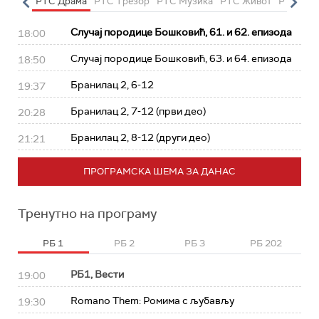
етарац
РТС Драма
РТС Трезор
РТС Музика
РТС Живот
РТС Кла
Случај породице Бошковић, 61. и 62. епизода
18:00
Случај породице Бошковић, 63. и 64. епизода
18:50
Бранилац 2, 6-12
19:37
Бранилац 2, 7-12 (први део)
20:28
Бранилац 2, 8-12 (други део)
21:21
ПРОГРАМСКА ШЕМА ЗА ДАНАС
Тренутно на програму
РБ 1
РБ 2
РБ 3
РБ 202
РБ1, Вести
19:00
Romano Them: Ромима с љубављу
19:30