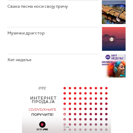
Свака песма носи своју причу
Музички драгстор
Хит недеље