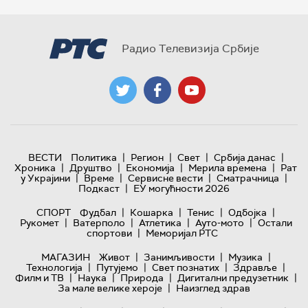
Радио Телевизија Србије
|
|
|
|
ВЕСТИ
Политика
Регион
Свет
Србија данас
|
|
|
|
Хроника
Друштво
Економија
Мерила времена
Рат
|
|
|
|
у Украјини
Време
Сервисне вести
Сматрачница
|
Подкаст
ЕУ могућности 2026
|
|
|
|
СПОРТ
Фудбал
Кошарка
Тенис
Одбојка
|
|
|
|
Рукомет
Ватерполо
Атлетика
Ауто-мото
Остали
|
спортови
Меморијал РТС
|
|
|
МАГАЗИН
Живот
Занимљивости
Музика
|
|
|
|
Технологијa
Путујемо
Свет познатих
Здравље
|
|
|
|
Филм и ТВ
Наука
Природа
Дигитални предузетник
|
За мале велике хероје
Наизглед здрав