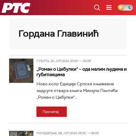
РТС
Гордана Главинић
СУБОТА, 20. ЈУЛ 2024, 20:00 -> 20:06
„Роман о Цибулки“ – ода малим људима и
губитницима
Ново коло Едиције Српске књижевне
задруге отвара књига Михајла Пантића
„Роман о Цибулки“...
Прочитај
ПОНЕДЕЉАК, 08. ЈУЛ 2024, 05:50 -> 06:05