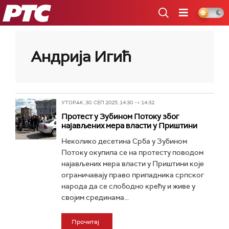
РТС
Андрија Игић
УТОРАК, 30. СЕП 2025, 14:30 -> 14:32
Протест у Зубином Потоку због
најављених мера власти у Приштини
Неколико десетина Срба у Зубином
Потоку окупила се на протесту поводом
најављених мера власти у Приштини које
ограничавају право припадника српског
народа да се слободно крећу и живе у
својим срединама...
Прочитај