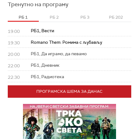
Тренутно на програму
РБ 1
РБ 2
РБ 3
РБ 202
РБ1, Вести
19:00
Romano Them: Ромима с љубављу
19:30
РБ1, Да играмо, да певамо
20:00
РБ1, Дневник
22:00
РБ1, Радиотека
22:30
ПРОГРАМСКА ШЕМА ЗА ДАНАС