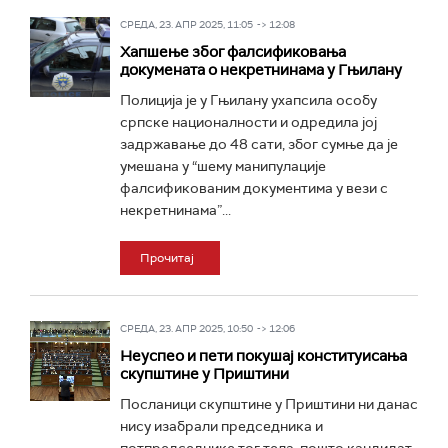
СРЕДА, 23. АПР 2025, 11:05 -> 12:08
Хапшење због фалсификовања
докумената о некретнинама у Гњилану
Полиција је у Гњилану ухапсила особу
српске националности и одредила јој
задржавање до 48 сати, због сумње да је
умешана у “шему манипулације
фалсификованим документима у вези с
некретнинама”...
Прочитај
СРЕДА, 23. АПР 2025, 10:50 -> 12:06
Неуспео и пети покушај конституисања
скупштине у Приштини
Посланици скупштине у Приштини ни данас
нису изабрали председника и