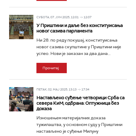
СУБОТА, 07. ЈУН 2025, 12:01 -> 12:07
У Приштини и даље без конституисања
новог сазива парламента
Ни 28. по реду покушај, конституисања
новог сазива скупштине у Приштини није
успео. Нови је заказан за два дана...
Прочитај
ПЕТАК, 02. МАЈ 2025, 13:13 -> 17:34
Настављено суђење четворици Срба са
севера КиМ; одбрана: Оптужница без
доказа
Изношењем материјалних доказа
тужилаштва, у основном суду у Приштини
настављено је суђење Милуну