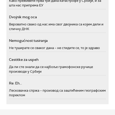
Како преживети прва три дана катастрофе у Србији, и за
шта нас припрема ЕУ
Dvojnik mog oca
Вероватно свако од нас има свог двојника са којим дели и
сличну ДНК
Nemogućnost tusiranja
Не туширате се сваког дана – не стидите се, то је здраво
Cestitke za uspeh
Да ли сте знали да се најбоље грамофонске ручице
производе у Србији
Re: Eh...
Лесковачка спржа – производ са заштићеним географским
пореклом