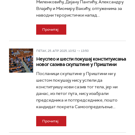
Миленковићу, Дејану Пантићу, Александру
Влајићу и Миомиру Вакићу, оптуженима за
наводни терористички напад...
Прочитај
ПЕТАК, 25. АПР 2025, 10:52 -> 13:50
Неуспео и шести покушај конституисања
новог сазива скупштине у Приштини
Посланици скупштине у Приштини ни у
шестом покушају нису успели да
конституишу нови сазив тог тела, јер ни
данас, из петог пута, нису изабрали
председника и потпредседнике, пошто
кандидат покрета Самоопредељење...
Прочитај