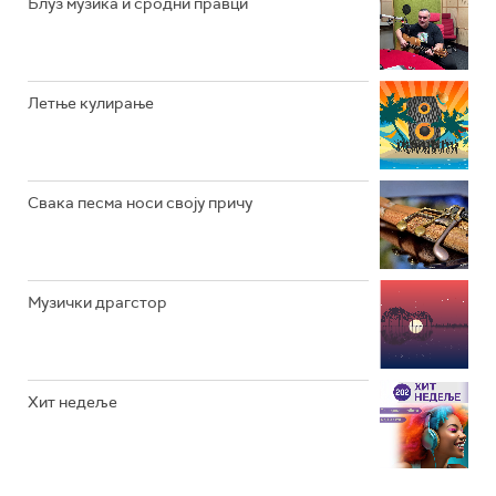
Блуз музика и сродни правци
Летње кулирање
Свака песма носи своју причу
Музички драгстор
Хит недеље