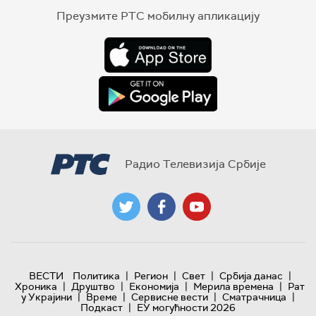
Преузмите РТС мобилну апликацију
Радио Телевизија Србије
|
|
|
|
ВЕСТИ
Политика
Регион
Свет
Србија данас
|
|
|
|
Хроника
Друштво
Економија
Мерила времена
Рат
|
|
|
|
у Украјини
Време
Сервисне вести
Сматрачница
|
Подкаст
ЕУ могућности 2026