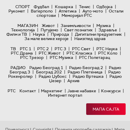
|
|
|
|
СПОРТ
Фудбал
Кошарка
Тенис
Одбојка
|
|
|
|
Рукомет
Ватерполо
Атлетика
Ауто-мото
Остали
|
спортови
Меморијал РТС
|
|
|
МАГАЗИН
Живот
Занимљивости
Музика
|
|
|
|
Технологијa
Путујемо
Свет познатих
Здравље
|
|
|
|
Филм и ТВ
Наука
Природа
Дигитални предузетник
|
За мале велике хероје
Наизглед здрав
|
|
|
|
|
ТВ
РТС 1
РТС 2
РТС 3
РТС Свет
РТС Наука
|
|
|
|
РТС Драма
РТС Живот
РТС Класика
РТС Коло
|
|
РТС Трезор
РТС Музика
РТС Полетарац
|
|
РАДИО
Радио Београд 1
Радио Београд 2
Радио
|
|
|
Београд 3
Београд 202
Радио Плетеница
Радио
|
|
|
Рокенролер
Радио Џубокс
Радио Вртешка
Радио
|
Џезер
Архив
|
|
|
|
РТС
Контакт
Маркетинг
Јавне набавке
Конкурси
Интернет портал
МАПА САЈТА
Приватност
Copyright
Правила употребе садржаја
Мапа
|
|
|