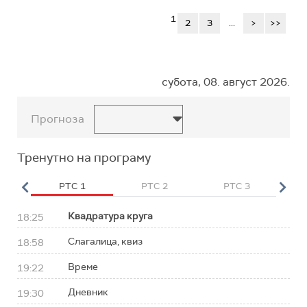
1
2
3
...
>
>>
субота, 08. август 2026.
Прогноза
Тренутно на програму
HD
РТС 1
РТС 2
РТС 3
Р
Квадратура круга
18:25
Слагалица, квиз
18:58
Време
19:22
Дневник
19:30