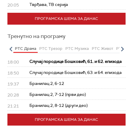
Тврђава, ТВ серија
20:05
ПРОГРАМСКА ШЕМА ЗА ДАНАС
Тренутно на програму
етарац
РТС Драма
РТС Трезор
РТС Музика
РТС Живот
РТС Кла
Случај породице Бошковић, 61. и 62. епизода
18:00
Случај породице Бошковић, 63. и 64. епизода
18:50
Бранилац 2, 6-12
19:37
Бранилац 2, 7-12 (први део)
20:28
Бранилац 2, 8-12 (други део)
21:21
ПРОГРАМСКА ШЕМА ЗА ДАНАС