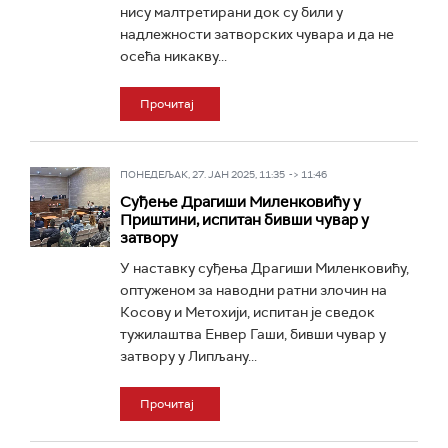
нису малтретирани док су били у
надлежности затворских чувара и да не
осећа никакву...
Прочитај
ПОНЕДЕЉАК, 27. ЈАН 2025, 11:35 -> 11:46
Суђење Драгиши Миленковићу у
Приштини, испитан бивши чувар у
затвору
У наставку суђења Драгиши Миленковићу,
оптуженом за наводни ратни злочин на
Косову и Метохији, испитан је сведок
тужилаштва Енвер Гаши, бивши чувар у
затвору у Липљану...
Прочитај