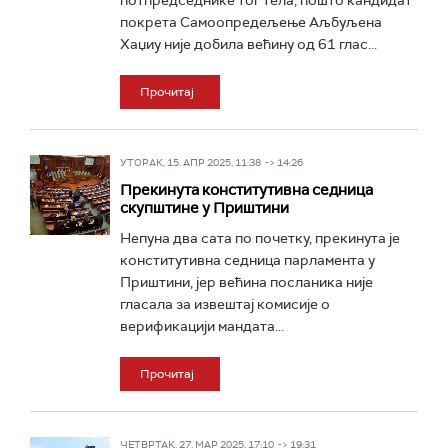
потпредседнике тог тела, пошто кандидат
покрета Самоопредељење Аљбуљена
Хаџиу није добила већину од 61 глас...
Прочитај
УТОРАК, 15. АПР 2025, 11:38 -> 14:26
Прекинута конститутивна седница
скупштине у Приштини
Непуна два сата по почетку, прекинута је
конститутивна седница парламента у
Приштини, јер већина посланика није
гласала за извештај комисије о
верификацији мандата...
Прочитај
ЧЕТВРТАК, 27. МАР 2025, 17:10 -> 19:31