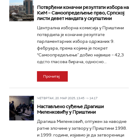
Потврђени коначни резултати избора на
КиМ – Самоопредељење прво, Српској
листи девет мандата у скупштини
Централна изборна комисија у Приштини
потврдила је коначне резултате
парламентарних избора одржаних 9.
фебруара, према којима је покрет
“Самоопредељење” добио највише – 42,3
одсто гласова бирача, односно...
Прочитај
ЧЕТВРТАК, 20. МАР 2025, 13:45 -> 14:17
Настављено суђење Драгиши
Миленковићу у Приштини
Драгиша Миленковић, оптужен за наводне
ратне злочине у затвору у Приштини 1998.
и 1999. године, изјавио је да затвореници