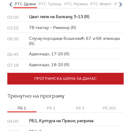
етарац
РТС Драма
РТС Трезор
РТС Музика
РТС Живот
РТС Кла
Цват липе на Балкану, 5-13 (R)
03:00
ТВ театар – Ревизор (R)
03:55
Случај породице Бошковић, 67. и 68. епизода
06:00
(R)
Адвокадо, 17-20 (R)
06:45
Адвокадо, 18-20 (R)
07:18
ПРОГРАМСКА ШЕМА ЗА ДАНАС
Тренутно на програму
РБ 1
РБ 2
РБ 3
РБ 202
РБ1, Култура на Првом, реприза
04:05