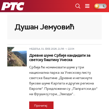
РТС
Душан Јемуовић
НЕДЕЉА, 01. ФЕБ 2026, 21:56 -> 22:04
Древне шуме Србије кандидати за
светску баштину Унеска
Србија ће номиновати шуме у три
национална парка за Унескову листу
светске баштине „Древне и нетакнуте
букове шуме Карпата и других региона
Европе“. Предложени су: „Папратски до“
на Фрушкој гори, „Звезда“...
Прочитај