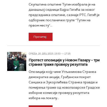
Скупштина општине Тутин изабрала је на
данашњој седници Бајра Гегића за новог
председника општине, сазнаје РТС. Гегић је
одборник посланичке групе "Тутин на
првом месту"...
Прочитај
СРЕДА, 20. ДЕЦ 2023, 15:53 -> 17:25
Протест опозиције у Новом Пазару – три
странке траже проверу резултата
Опозиција коју чине Угљанинова Странка
демократке акције, Грађански покрет
Санџака и Зукорлићева Странка правде и
помирења траже од новопазарске Градске
изборне комисије проверу резултата
избора на локалу...