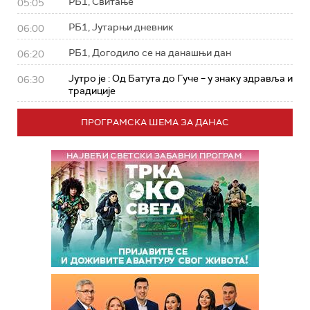
РБ1, Свитање
05:05
РБ1, Јутарњи дневник
06:00
РБ1, Догодило се на данашњи дан
06:20
Јутро је : Од Батута до Гуче – у знаку здравља и
06:30
традиције
ПРОГРАМСКА ШЕМА ЗА ДАНАС