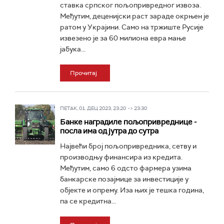
ставка српског пољопривредног извоза.
Међутим, деценијски раст зараде окрњен је
ратом у Украјини. Само на тржиште Русије
извезено је за 60 милиона евра мање
јабука...
Прочитај
ПЕТАК, 01. ДЕЦ 2023, 23:20 -> 23:30
Банке наградиле пољопривреднице -
посла има од јутра до сутра
Највећи број пољопривредника, сетву и
производњу финансира из кредита.
Међутим, само 6 одсто фармера узима
банкарске позајмице за инвестиције у
објекте и опрему. Иза њих је тешка година,
па се кредитна...