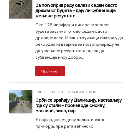
За пољопривреду одлази седам одсто
државног буџета – дају ли субвенције
жељене резултате
Око 126 милијарди динара аграрног
буџета заузима готово седам одсто
државне касе. Ипак, стручњаци сматрају да
рекордна издвајања за пољопривреду не
дају жељене резултате, а оцена да
субвенције нису добро...
Прочитај
ПОНЕДЕЉАК, 05. АВГ 2024, 05:50 -> 15:10
Срби се враћају у Далмацију, настављају
где су стали – производе смокву,
маслине, вино, сир
У најплоднијем делу далматинског
приморја, пре рата већинско