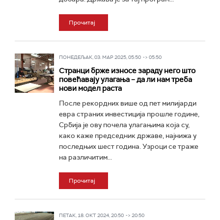
Прочитај
ПОНЕДЕЉАК, 03. МАР 2025, 05:50 -> 05:50
Странци брже износе зараду него што
повећавају улагања – да ли нам треба
нови модел раста
После рекордних више од пет милијарди
евра страних инвестиција прошле године,
Србија је ову почела улагањима која су,
како каже председник државе, најнижа у
последњих шест година. Узроци се траже
на различитим...
Прочитај
ПЕТАК, 18. ОКТ 2024, 20:50 -> 20:50