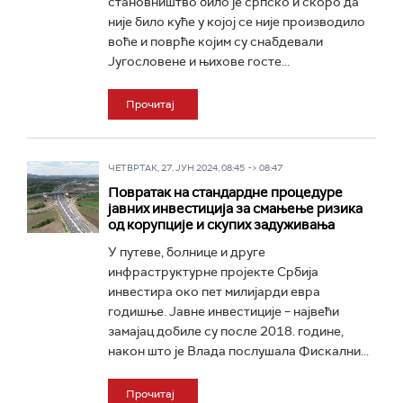
становништво било је српско и скоро да
није било куће у којој се није производило
воће и поврће којим су снабдевали
Југословене и њихове госте...
Прочитај
ЧЕТВРТАК, 27. ЈУН 2024, 08:45 -> 08:47
Повратак на стандардне процедуре
јавних инвестиција за смањење ризика
од корупције и скупих задуживања
У путеве, болнице и друге
инфраструктурне пројекте Србија
инвестира око пет милијарди евра
годишње. Јавне инвестиције – највећи
замајац добиле су после 2018. године,
након што је Влада послушала Фискални...
Прочитај