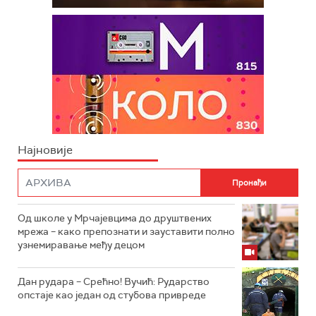
Најновије
Од школе у Мрчајевцима до друштвених
мрежа – како препознати и зауставити полно
узнемиравање међу децом
Дан рудара – Срећно! Вучић: Рударство
опстаје као један од стубова привреде