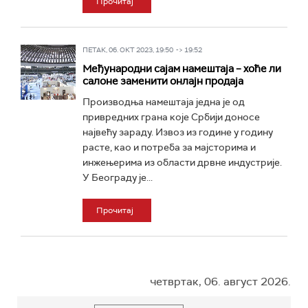
Прочитај
ПЕТАК, 06. ОКТ 2023, 19:50 -> 19:52
Међународни сајам намештаја – хоће ли
салоне заменити онлајн продаја
Производња намештаја једна је од
привредних грана које Србији доносе
највећу зараду. Извоз из године у годину
расте, као и потреба за мајсторима и
инжењерима из области дрвне индустрије.
У Београду је...
Прочитај
четвртак, 06. август 2026.