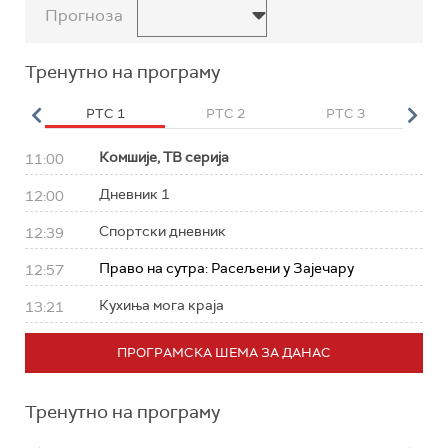
Прогноза
Тренутно на програму
HD
РТС 1
РТС 2
РТС 3
Р
Комшије, ТВ серија
11:00
Дневник 1
12:00
Спортски дневник
12:39
Право на сутра: Расељени у Зајечару
12:57
Кухиња мога краја
13:21
ПРОГРАМСКА ШЕМА ЗА ДАНАС
Тренутно на програму