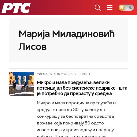
РТС
Марија Миладиновић
Лисов
СРЕДА, 02. АПР 2025, 05:55 -> 06:01
Микро и мала предузећа, велики
потенцијал без системске подршке - шта
је потребно да прерасту у средња
Микро и мала породична предузећа и
предузетници до 30. јуна могу да
конкуришу за бесповратна средства
државе која покривају 50 одсто
инвестиција у производњу и прераду
добара. Држава је за тај програм...