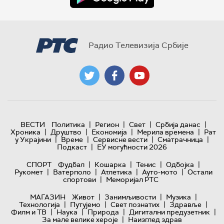
Радио Телевизија Србије
|
|
|
|
ВЕСТИ
Политика
Регион
Свет
Србија данас
|
|
|
|
Хроника
Друштво
Економија
Мерила времена
Рат
|
|
|
|
у Украјини
Време
Сервисне вести
Сматрачница
|
Подкаст
ЕУ могућности 2026
|
|
|
|
СПОРТ
Фудбал
Кошарка
Тенис
Одбојка
|
|
|
|
Рукомет
Ватерполо
Атлетика
Ауто-мото
Остали
|
спортови
Меморијал РТС
|
|
|
МАГАЗИН
Живот
Занимљивости
Музика
|
|
|
|
Технологијa
Путујемо
Свет познатих
Здравље
|
|
|
|
Филм и ТВ
Наука
Природа
Дигитални предузетник
|
За мале велике хероје
Наизглед здрав