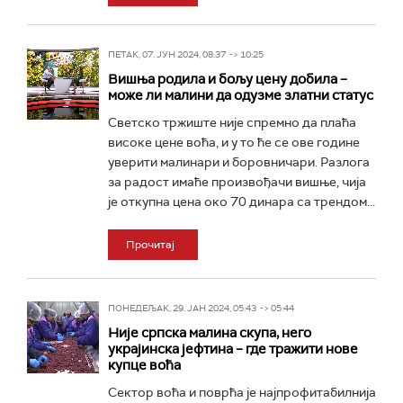
ПЕТАК, 07. ЈУН 2024, 08:37 -> 10:25
Вишња родила и бољу цену добила –
може ли малини да одузме златни статус
Светско тржиште није спремно да плаћа
високе цене воћа, и у то ће се ове године
уверити малинари и боровничари. Разлога
за радост имаће произвођачи вишње, чија
је откупна цена око 70 динара са трендом...
Прочитај
ПОНЕДЕЉАК, 29. ЈАН 2024, 05:43 -> 05:44
Није српска малина скупа, него
украјинска јефтина – где тражити нове
купце воћа
Сектор воћа и поврћа је најпрофитабилнија