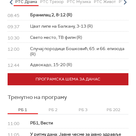
етарац
РТС Драма
РТС Трезор
РТС Музика
РТС Живот
РТС Кла
Бранилац 2, 8-12 (R)
08:45
Цват липе на Балкану, 3-13 (R)
09:37
Свето место, ТВ филм (R)
10:30
Случај породице Бошковић, 65. и 66. епизода
12:00
(R)
Адвокадо, 15-20 (R)
12:44
ПРОГРАМСКА ШЕМА ЗА ДАНАС
Тренутно на програму
РБ 1
РБ 2
РБ 3
РБ 202
РБ1, Вести
11:00
У ритму дана: Јавне чесме за јавно здравље
11:05