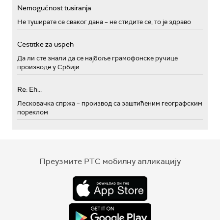
Nemogućnost tusiranja
Не туширате се сваког дана – не стидите се, то је здраво
Cestitke za uspeh
Да ли сте знали да се најбоље грамофонске ручице
производе у Србији
Re: Eh...
Лесковачка спржа – производ са заштићеним географским
пореклом
Преузмите РТС мобилну апликацију