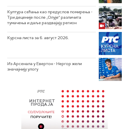
Култура сећања као предуслов помирења ­-
Три деценије после „Олује“ различита
тумачења и даље раздвајају регион
Курсна листа за 6. август 2026.
Из Арсенала у Евертон - Нергор жели
значајнију улогу