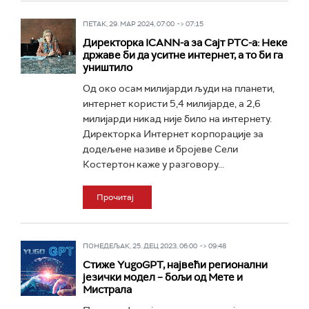
ПЕТАК, 29. МАР 2024, 07:00 -> 07:15
Директорка ICANN-а за Сајт РТС-а: Неке
државе би да уситне интернет, а то би га
уништило
Oд око осам милијарди људи на планети,
интернет користи 5,4 милијарде, а 2,6
милијарди никад није било на интернету.
Директорка Интернет корпорације за
додељене називе и бројеве Сели
Костертон каже у разговору...
Прочитај
ПОНЕДЕЉАК, 25. ДЕЦ 2023, 06:00 -> 09:48
Стиже YugoGPT, највећи регионални
језички модел – бољи од Мете и
Мистрала