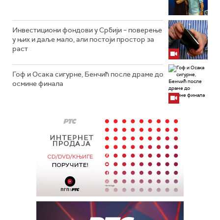
Инвестициони фондови у Србији – поверење
у њих и даље мало, али постоји простор за
раст
Гоф и Осака сигурне, Бенчић после драме до
осмине финала