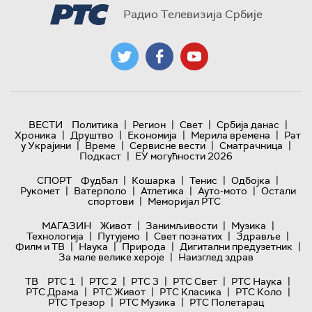
Радио Телевизија Србије
|
|
|
|
ВЕСТИ
Политика
Регион
Свет
Србија данас
|
|
|
|
Хроника
Друштво
Економија
Мерила времена
Рат
|
|
|
|
у Украјини
Време
Сервисне вести
Сматрачница
|
Подкаст
ЕУ могућности 2026
|
|
|
|
СПОРТ
Фудбал
Кошарка
Тенис
Одбојка
|
|
|
|
Рукомет
Ватерполо
Атлетика
Ауто-мото
Остали
|
спортови
Меморијал РТС
|
|
|
МАГАЗИН
Живот
Занимљивости
Музика
|
|
|
|
Технологијa
Путујемо
Свет познатих
Здравље
|
|
|
|
Филм и ТВ
Наука
Природа
Дигитални предузетник
|
За мале велике хероје
Наизглед здрав
|
|
|
|
|
ТВ
РТС 1
РТС 2
РТС 3
РТС Свет
РТС Наука
|
|
|
|
РТС Драма
РТС Живот
РТС Класика
РТС Коло
|
|
РТС Трезор
РТС Музика
РТС Полетарац