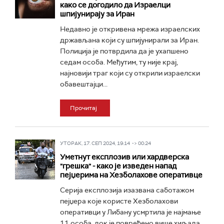
како се догодило да Израелци
шпијунирају за Иран
Недавно је откривена мрежа израелских
држављана који су шпијунирали за Иран.
Полиција је потврдила да је ухапшено
седам особа. Међутим, ту није крај,
најновији траг који су открили израелски
обавештајци...
Прочитај
УТОРАК, 17. СЕП 2024, 19:14 -> 00:24
Уметнут експлозив или хардверска
"грешка" - како је изведен напад
пејџерима на Хезболахове оперативце
Серија експлозија изазвана саботажом
пејџера које користе Хезболахови
оперативци у Либану усмртила је најмање
11 особа, док је повређено више хиљада