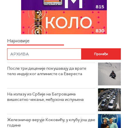
Најновије
После три деценије покушавају да врате
тело индијског алпинисте са Евереста
На излазу из Србије на Батровцима
вишесатно чекање, међузона испуњена
Железничар верује Коковићу, у клубу још две
године