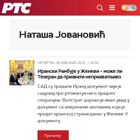
РТС
Наташа Јовановић
ЧЕТВРТАК, 26. ФЕБ 2026, 18:31 -> 21:53
Ирански Рамбује у Женеви – може ли
Техеран да прихвати неприхватљиво
САД су предале Ирану документ чији је
садржај пре ултиматум него предлог
споразума. Волстрит џорнал је имао увид у
документ са америчким захтевима који је
предат иранској страни данас у Женеви. У
документу...
Прочитај