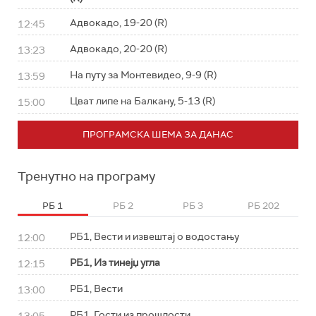
Адвокадо, 19-20 (R)
12:45
Адвокадо, 20-20 (R)
13:23
На путу за Монтевидео, 9-9 (R)
13:59
Цват липе на Балкану, 5-13 (R)
15:00
ПРОГРАМСКА ШЕМА ЗА ДАНАС
Тренутно на програму
РБ 1
РБ 2
РБ 3
РБ 202
РБ1, Вести и извештај о водостању
12:00
РБ1, Из тинејџ угла
12:15
РБ1, Вести
13:00
РБ1, Гости из прошлости