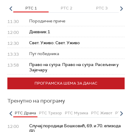
HD
РТС 1
РТС 2
РТС 3
Р
Породичне приче
11:30
Дневник 1
12:00
Свет. Уживо: Свет. Уживо
12:30
Пут победника
13:33
Право на сутра: Право на сутра: Расељени у
13:58
Зајечару
ПРОГРАМСКА ШЕМА ЗА ДАНАС
Тренутно на програму
етарац
РТС Драма
РТС Трезор
РТС Музика
РТС Живот
РТС Кла
Случај породице Бошковић, 69. и 70. епизода
12:00
(R)