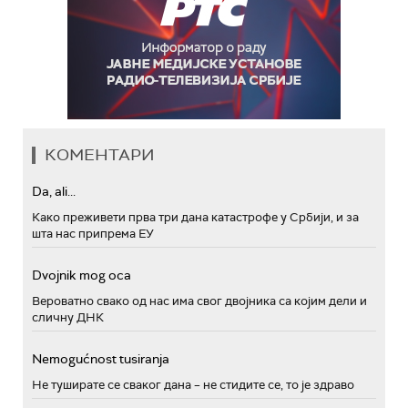
КОМЕНТАРИ
Da, ali...
Како преживети прва три дана катастрофе у Србији, и за
шта нас припрема ЕУ
Dvojnik mog oca
Вероватно свако од нас има свог двојника са којим дели и
сличну ДНК
Nemogućnost tusiranja
Не туширате се сваког дана – не стидите се, то је здраво