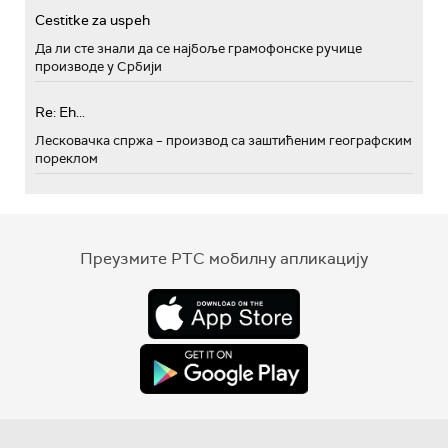
Cestitke za uspeh
Да ли сте знали да се најбоље грамофонске ручице
производе у Србији
Re: Eh...
Лесковачка спржа – производ са заштићеним географским
пореклом
Преузмите РТС мобилну апликацију