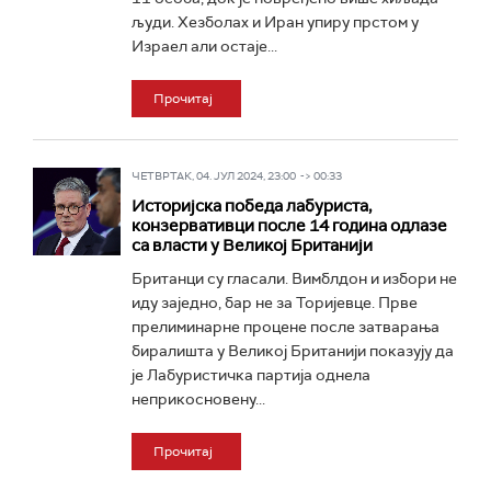
људи. Хезболах и Иран упиру прстом у
Израел али остаје...
Прочитај
ЧЕТВРТАК, 04. ЈУЛ 2024, 23:00 -> 00:33
Историјска победа лабуриста,
конзервативци после 14 година одлазе
са власти у Великој Британији
Британци су гласали. Вимблдон и избори не
иду заједно, бар не за Торијевце. Прве
прелиминарне процене после затварања
биралишта у Великој Британији показују да
је Лабуристичка партија однела
неприкосновену...
Прочитај