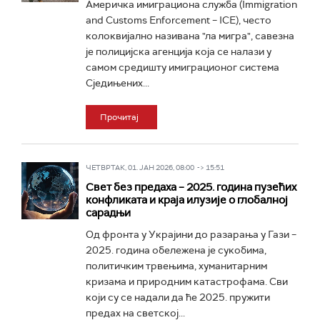
Америчка имиграциона служба (Immigration
and Customs Enforcement – ICE), често
колоквијално називана "ла мигра", савезна
је полицијска агенција која се налази у
самом средишту имиграционог система
Сједињених...
Прочитај
ЧЕТВРТАК, 01. ЈАН 2026, 08:00 -> 15:51
Свет без предаха – 2025. година пузећих
конфликата и краја илузије о глобалној
сарадњи
Од фронта у Украјини до разарања у Гази –
2025. година обележена је сукобима,
политичким трвењима, хуманитарним
кризама и природним катастрофама. Сви
који су се надали да ће 2025. пружити
предах на светској...