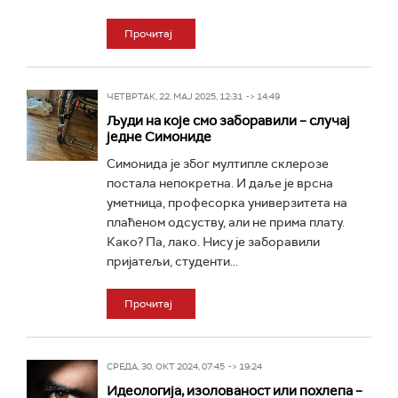
Прочитај
ЧЕТВРТАК, 22. МАЈ 2025, 12:31 -> 14:49
Људи на које смо заборавили – случај
једне Симониде
Симонида је због мултипле склерозе
постала непокретна. И даље је врсна
уметница, професорка универзитета на
плаћеном одсуству, али не прима плату.
Како? Па, лако. Нису је заборавили
пријатељи, студенти...
Прочитај
СРЕДА, 30. ОКТ 2024, 07:45 -> 19:24
Идеологија, изолованост или похлепа –