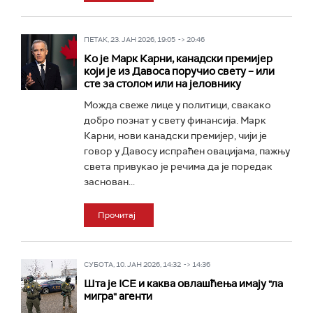
ПЕТАК, 23. ЈАН 2026, 19:05 -> 20:46
Ко је Марк Карни, канадски премијер
који је из Давоса поручио свету – или
сте за столом или на јеловнику
Можда свеже лице у политици, свакако
добро познат у свету финансија. Марк
Карни, нови канадски премијер, чији је
говор у Давосу испраћен овацијама, пажњу
света привукао је речима да је поредак
заснован...
Прочитај
СУБОТА, 10. ЈАН 2026, 14:32 -> 14:36
Шта је ICE и каква овлашћења имају "ла
мигра" агенти