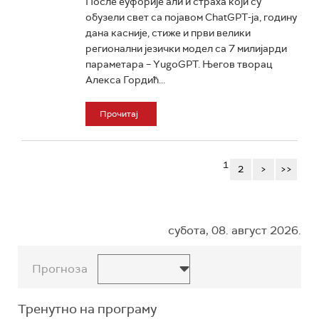
После еуфорије али и страха који су
обузeли свет са појавом ChatGPT-ja, годину
дана касније, стиже и први велики
регионални језички модел са 7 милијарди
параметара – YugoGPT. Његов творац
Алекса Гордић...
Прочитај
1
2
>
>>
субота, 08. август 2026.
Прогноза
Тренутно на програму