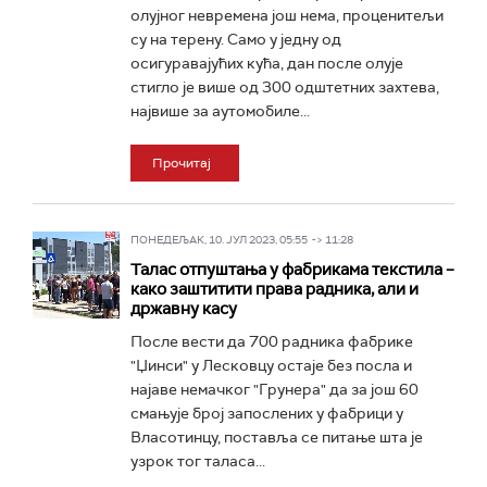
олујног невремена још нема, проценитељи
су на терену. Само у једну од
осигуравајућих кућа, дан после олује
стигло је више од 300 одштетних захтева,
највише за аутомобиле...
Прочитај
ПОНЕДЕЉАК, 10. ЈУЛ 2023, 05:55 -> 11:28
Талас отпуштања у фабрикама текстила –
како заштитити права радника, али и
државну касу
После вести да 700 радника фабрике
"Џинси" у Лесковцу остаје без посла и
најаве немачког "Грунера" да за још 60
смањује број запослених у фабрици у
Власотинцу, поставља се питање шта је
узрок тог таласа...