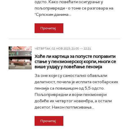
одсто. Како повећати осигурање у
пољопривреди - о томе се разговара на
"Српским данима...
Прочитај
ЧЕТВРТАК, 02. НОВ 2023, 21:00 -> 22:21
Хоће ли картица за попусте поправити
стање у пензионерској корпи, многи се
више уздају у повећање пензија
За оне који су самостално обављали
делатност, почела је исплата октобарских
пензија са повишицом од 5,5 одсто.
Пољопривредни и војни пензионери
добиће их четвртог новембра, а остали
десетог. Након потписивања...
Прочитај