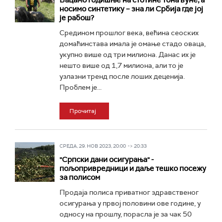
Бацамо годишње на стотине тона вуне, а
носимо синтетику – зна ли Србија где јој
је рабош?
Средином прошлог века, већина сеоских
домаћинстава имала је омање стадо оваца,
укупно више од три милиона. Данас их је
нешто више од 1,7 милиона, али то је
узлазни тренд после лоших деценија.
Проблем је...
Прочитај
СРЕДА, 29. НОВ 2023, 20:00 -> 20:33
"Српски дани осигурања" -
пољопривредници и даље тешко посежу
за полисом
Продаја полиса приватног здравственог
осигурања у првој половини ове године, у
односу на прошлу, порасла је за чак 50