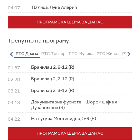
ТВ лица: Лука Алерић
04:07
ПРОГРАМСКА ШЕМА ЗА ДАНАС
Тренутно на програму
етарац
РТС Драма
РТС Трезор
РТС Музика
РТС Живот
РТС Кла
Бранилац 2, 6-12 (R)
01:37
Бранилац 2, 7-12 (R)
02:28
Бранилац 2, 8-12 (R)
03:21
Документарне фусноте – Шором шајке а
04:13
Дунавом воз (R)
На путу за Монтевидео, 5-9 (R)
04:22
ПРОГРАМСКА ШЕМА ЗА ДАНАС