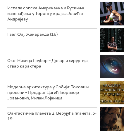
Испале српска Американка и Рускиња –
изненађења у Торонту, крај за Јовић и
Андрејеву
Гаел Фај: Жакаранда (16)
Око: Никица Грубор – Дрвар и хирургија,
ствар карактера
Модерна архитектура у Србији: Токови и
процепи – Предраг Цагић, Боривоје
Јовановић, Милан Лојаница
Фантастична планета 2: Верујућа планета, 5-
19