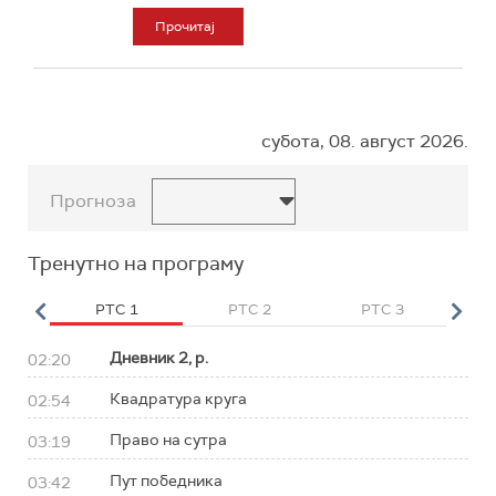
Прочитај
субота, 08. август 2026.
Прогноза
Тренутно на програму
HD
РТС 1
РТС 2
РТС 3
Р
Дневник 2, р.
02:20
Квадратура круга
02:54
Право на сутра
03:19
Пут победника
03:42