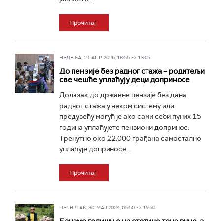
Прочитај
НЕДЕЉА, 19. АПР 2026, 18:55 -> 13:05
До пензије без радног стажа – родитељи
све чешће уплаћују деци доприносе
Долазак до државне пензије без дана
радног стажа у неком систему или
предузећу могућ је ако сами себи пуних 15
година уплаћујете пензиони допринос.
Тренутно око 22.000 грађана самостално
уплаћује доприносе...
Прочитај
ЧЕТВРТАК, 30. МАЈ 2024, 05:50 -> 15:50