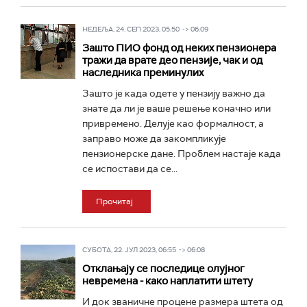
НЕДЕЉА, 24. СЕП 2023, 05:50 -> 06:09
Зашто ПИО фонд од неких пензионера
тражи да врате део пензије, чак и од
наследника преминулих
Зашто је када одете у пензију важно да
знате да ли је ваше решење коначно или
привремено. Делује као формалност, а
заправо може да закомпликује
пензионерске дане. Проблем настаје када
се испостави да се...
Прочитај
СУБОТА, 22. ЈУЛ 2023, 06:55 -> 06:08
Отклањају се последице олујног
невремена - како наплатити штету
И док званичне процене размера штета од