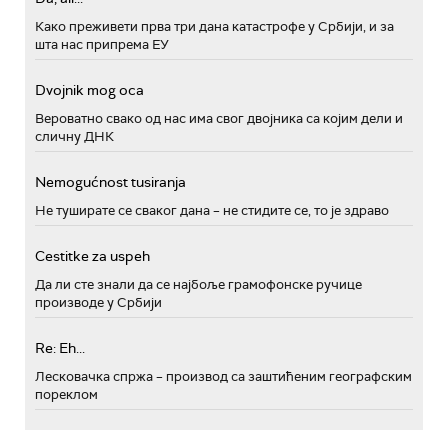
Како преживети прва три дана катастрофе у Србији, и за
шта нас припрема ЕУ
Dvojnik mog oca
Вероватно свако од нас има свог двојника са којим дели и
сличну ДНК
Nemogućnost tusiranja
Не туширате се сваког дана – не стидите се, то је здраво
Cestitke za uspeh
Да ли сте знали да се најбоље грамофонске ручице
производе у Србији
Re: Eh...
Лесковачка спржа – производ са заштићеним географским
пореклом