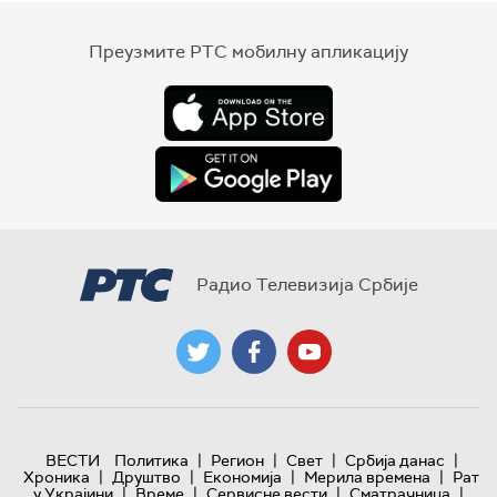
Преузмите РТС мобилну апликацију
Радио Телевизија Србије
|
|
|
|
ВЕСТИ
Политика
Регион
Свет
Србија данас
|
|
|
|
Хроника
Друштво
Економија
Мерила времена
Рат
|
|
|
|
у Украјини
Време
Сервисне вести
Сматрачница