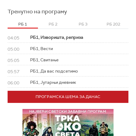
Тренутно на програму
РБ 1
РБ 2
РБ 3
РБ 202
РБ1, Изворишта, реприза
04:05
РБ1, Вести
05:00
РБ1, Свитање
05:05
РБ1, Да вас подсетимо
05:57
РБ1, Јутарњи дневник
06:00
ПРОГРАМСКА ШЕМА ЗА ДАНАС