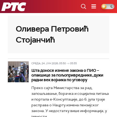
РТС
Оливера Петровић
Стојанчић
СРЕДА, 24. ЈУН 2026, 05:50 -> 05:55
Шта доносе измене закона о ПИО –
олакшице за пољопривреднике, дужи
радни век војника по уговору
Преко сајта Министарства за рад,
запошљавање, борачка и социјална питања
и портала е-Консултације, до 6. јула траје
расправа о Нацрту измена пензијског
закона. У недостатку више информација, у
јавности...