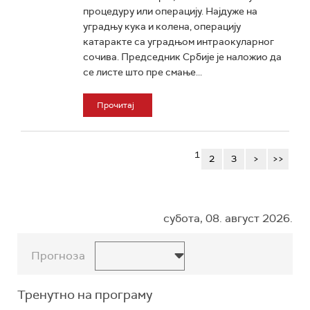
процедуру или операцију. Најдуже на
уградњу кука и колена, операцију
катаракте са уградњом интраокуларног
сочива. Председник Србије је наложио да
се листе што пре смање...
Прочитај
1
2
3
>
>>
субота, 08. август 2026.
Прогноза
Тренутно на програму