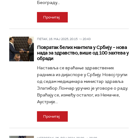
Београду...
Прочитај
ПЕТАК, 16. МАЈ 2025, 20:15 -> 20:43
Повратак белих мантила у Србију – нова
нада за здравство, више од 100 захтева у
обради
Наставља се враћање здравствених
радника из дијаспоре у Србију. Новој групи
од седам медицинара министар здравља
Златибор Лончар уручио је уговоре о раду.
Враћају се, између осталог, из Немачке,
Аустрије...
Прочитај