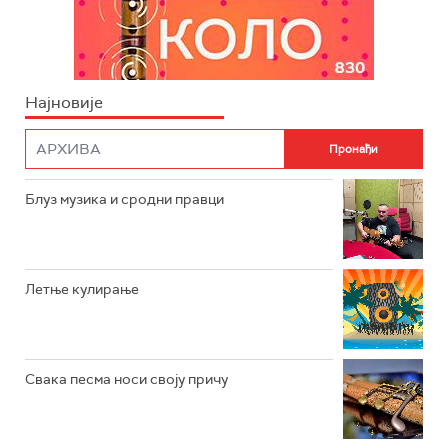
Најновије
Блуз музика и сродни правци
Летње кулирање
Свака песма носи своју причу