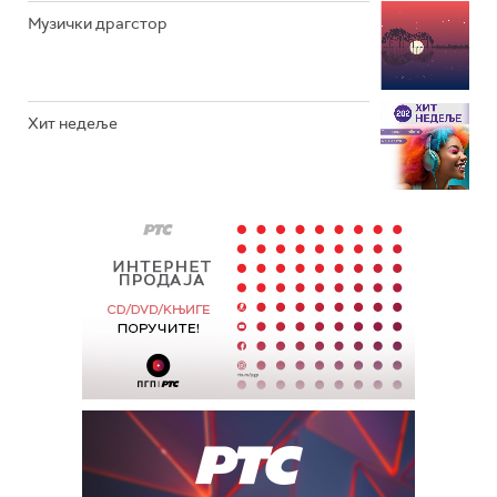
Музички драгстор
Хит недеље