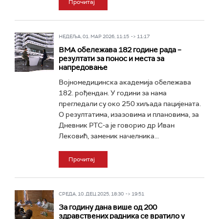
Прочитај
НЕДЕЉА, 01. МАР 2026, 11:15 -> 11:17
ВМА обележава 182 године рада –
резултати за понос и места за
напредовање
Војномедицинска академија обележава
182. рођендан. У години за нама
прегледали су око 250 хиљада пацијената.
О резултатима, изазовима и плановима, за
Дневник РТС-а је говорио др Иван
Лековић, заменик начелника...
Прочитај
СРЕДА, 10. ДЕЦ 2025, 18:30 -> 19:51
За годину дана више од 200
здравствених радника се вратило у