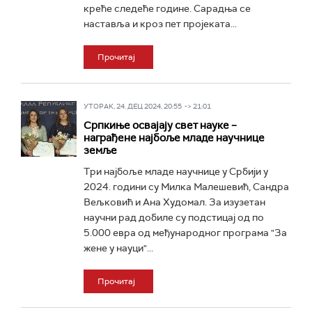
креће следеће године. Сарадња се
наставља и кроз пет пројеката...
Прочитај
УТОРАК, 24. ДЕЦ 2024, 20:55 -> 21:01
Српкиње освајају свет науке –
награђене најбоље младе научнице
земље
Три најбоље младе научнице у Србији у
2024. години су Милка Малешевић, Сандра
Вељковић и Ана Худомал. За изузетан
научни рад добиле су подстицај од по
5.000 евра од међународног програма "За
жене у науци"...
Прочитај