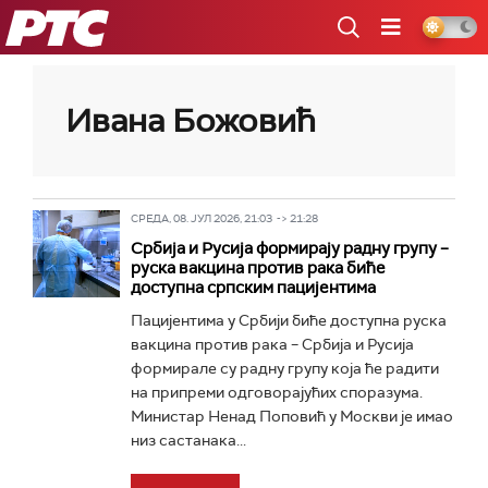
РТС
Ивана Божовић
СРЕДА, 08. ЈУЛ 2026, 21:03 -> 21:28
Србија и Русија формирају радну групу –
руска вакцина против рака биће
доступна српским пацијентима
Пацијентима у Србији биће доступна руска
вакцина против рака – Србија и Русија
формирале су радну групу која ће радити
на припреми одговорајућих споразума.
Министар Ненад Поповић у Москви је имао
низ састанака...