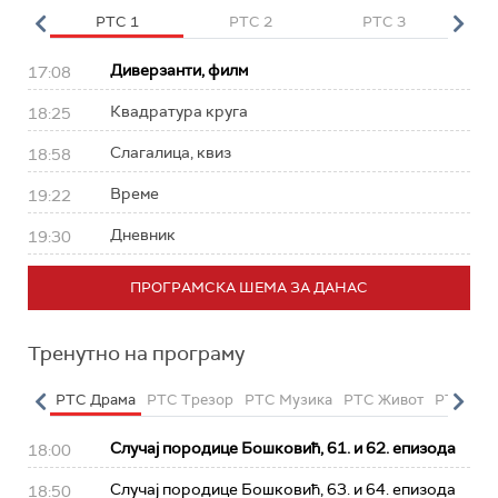
HD
РТС 1
РТС 2
РТС 3
Р
Диверзанти, филм
17:08
Квадратура круга
18:25
Слагалица, квиз
18:58
Време
19:22
Дневник
19:30
ПРОГРАМСКА ШЕМА ЗА ДАНАС
Тренутно на програму
етарац
РТС Драма
РТС Трезор
РТС Музика
РТС Живот
РТС Кла
Случај породице Бошковић, 61. и 62. епизода
18:00
Случај породице Бошковић, 63. и 64. епизода
18:50