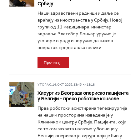
Србију
Наши здравствени радници и даље се
враћају из иностранства у Србију. Новој
групи од 11 медицинара, министар
здравља Златибор Лончар уручио је
уговоре о раду и поручио да њихов
повратак представља велики...
Прочитај
УТОРАК, 14. ОКТ 2025, 13:45 -> 18:18
Хирург из Београда оперисао пацијента
у Белгији – преко роботске конзоле
Прва роботски асистирана телехирургија
на нашим просторима изведена је у
Клиничком центру Србије. Пацијента, који
се током захвата налазио у болници у
Белгији, оперисао је хирург који је био у