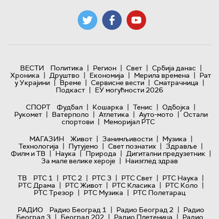
|
|
|
|
ВЕСТИ
Политика
Регион
Свет
Србија данас
|
|
|
|
Хроника
Друштво
Економија
Мерила времена
Рат
|
|
|
|
у Украјини
Време
Сервисне вести
Сматрачница
|
Подкаст
ЕУ могућности 2026
|
|
|
|
СПОРТ
Фудбал
Кошарка
Тенис
Одбојка
|
|
|
|
Рукомет
Ватерполо
Атлетика
Ауто-мото
Остали
|
спортови
Меморијал РТС
|
|
|
МАГАЗИН
Живот
Занимљивости
Музика
|
|
|
|
Технологијa
Путујемо
Свет познатих
Здравље
|
|
|
|
Филм и ТВ
Наука
Природа
Дигитални предузетник
|
За мале велике хероје
Наизглед здрав
|
|
|
|
|
ТВ
РТС 1
РТС 2
РТС 3
РТС Свет
РТС Наука
|
|
|
|
РТС Драма
РТС Живот
РТС Класика
РТС Коло
|
|
РТС Трезор
РТС Музика
РТС Полетарац
|
|
РАДИО
Радио Београд 1
Радио Београд 2
Радио
|
|
|
Београд 3
Београд 202
Радио Плетеница
Радио