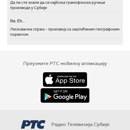
Да ли сте знали да се најбоље грамофонске ручице
производе у Србији
Re: Eh...
Лесковачка спржа – производ са заштићеним географским
пореклом
Преузмите РТС мобилну апликацију
Радио Телевизија Србије