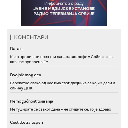
КОМЕНТАРИ
Da, ali...
Како преживети прва три дана катастрофе у Србији, и за
шта нас припрема ЕУ
Dvojnik mog oca
Вероватно свако од нас има свог двојника са којим дели и
сличну ДНК
Nemogućnost tusiranja
Не туширате се сваког дана – не стидите се, то је здраво
Cestitke za uspeh