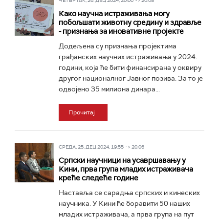
ЧЕТВРТАК, 26. ДЕЦ 2024, 20:00 -> 20:08
Како научна истраживања могу
побољшати животну средину и здравље
- признања за иновативне пројекте
Додељена су признања пројектима
грађанских научних истраживања у 2024.
години, која ће бити финансирана у оквиру
другог националног Јавног позива. За то је
одвојено 35 милиона динара...
Прочитај
СРЕДА, 25. ДЕЦ 2024, 19:55 -> 20:06
Српски научници на усавршавању у
Кини, прва група младих истраживача
креће следеће године
Наставља се сарадња српских и кинеских
научника. У Кини ће боравити 50 наших
младих истраживача, а прва група на пут