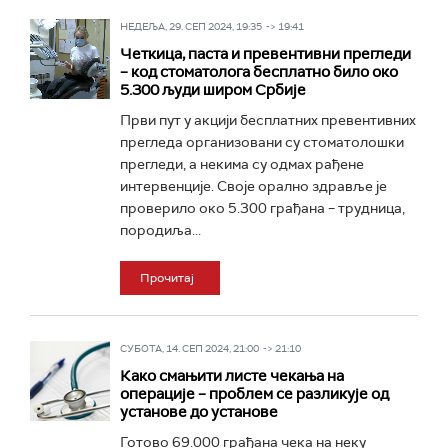
НЕДЕЉА, 29. СЕП 2024, 19:35 -> 19:41
Четкица, паста и превентивни прегледи
– код стоматолога бесплатно било око
5.300 људи широм Србије
Први пут у акцији бесплатних превентивних
прегледа организовани су стоматолошки
прегледи, а некима су одмах рађене
интервенције. Своје орално здравље је
проверило око 5.300 грађана – трудница,
породиља...
Прочитај
СУБОТА, 14. СЕП 2024, 21:00 -> 21:10
Како смањити листе чекања на
операције – проблем се разликује од
установе до установе
Готово 69.000 грађана чека на неку