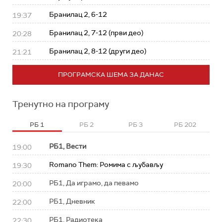
Бранилац 2, 6-12
19:37
Бранилац 2, 7-12 (први део)
20:28
Бранилац 2, 8-12 (други део)
21:21
ПРОГРАМСКА ШЕМА ЗА ДАНАС
Тренутно на програму
РБ 1
РБ 2
РБ 3
РБ 202
РБ1, Вести
19:00
Romano Them: Ромима с љубављу
19:30
РБ1, Да играмо, да певамо
20:00
РБ1, Дневник
22:00
РБ1, Радиотека
22:30