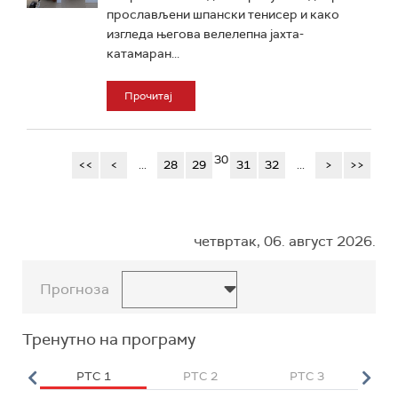
прослављени шпански тенисер и како
изгледа његова велелепна јахта-
катамаран...
Прочитај
30
<<
<
...
28
29
31
32
...
>
>>
четвртак, 06. август 2026.
Прогноза
Тренутно на програму
HD
РТС 1
РТС 2
РТС 3
Р