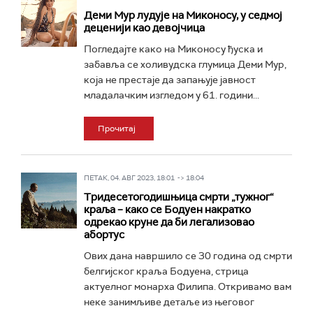
Деми Мур лудује на Миконосу, у седмој
деценији као девојчица
Погледајте како на Миконосу ђуска и
забавља се холивудска глумица Деми Мур,
која не престаје да запањује јавност
младалачким изгледом у 61. години...
Прочитај
ПЕТАК, 04. АВГ 2023, 18:01 -> 18:04
Тридесетогодишњица смрти „тужног“
краља – како се Бодуен накратко
одрекао круне да би легализовао
абортус
Ових дана навршило се 30 година од смрти
белгијског краља Бодуена, стрица
актуелног монарха Филипа. Откривамо вам
неке занимљиве детаље из његовог