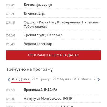
Династија, серија
01:45
Дневник 2, р.
02:26
Фудбал - Кв. за Лигу Конференције: Партизан -
03:15
Тобол, снимак
Срећни људи, ТВ серија
04:54
Верски календар
05:43
ПРОГРАМСКА ШЕМА ЗА ДАНАС
Тренутно на програму
етарац
РТС Драма
РТС Трезор
РТС Музика
РТС Живот
РТС Кла
Бранилац 2, 9-12 (R)
01:51
На путу за Монтевидео, 8-9 (R)
02:38