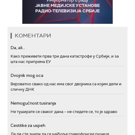
КОМЕНТАРИ
Da, ali...
Како преживети прва три дана катастрофе у Србији, и за
шта нас припрема ЕУ
Dvojnik mog oca
Вероватно свако од нас има свог двојника са којим дели и
сличну ДНК
Nemogućnost tusiranja
Не туширате се сваког дана – не стидите се, то је здраво
Cestitke za uspeh
Да ли сте знали да се најбоље грамофонске ручице