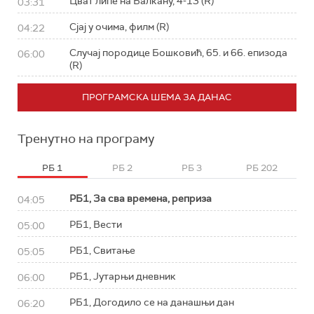
Цват липе на Балкану, 4-13 (R)
03:31
Сјај у очима, филм (R)
04:22
Случај породице Бошковић, 65. и 66. епизода
06:00
(R)
ПРОГРАМСКА ШЕМА ЗА ДАНАС
Тренутно на програму
РБ 1
РБ 2
РБ 3
РБ 202
РБ1, За сва времена, реприза
04:05
РБ1, Вести
05:00
РБ1, Свитање
05:05
РБ1, Јутарњи дневник
06:00
РБ1, Догодило се на данашњи дан
06:20