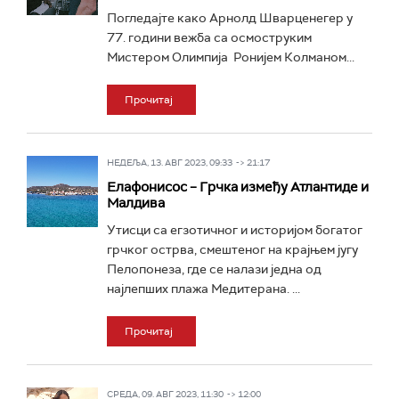
Погледајте како Арнолд Шварценегер у
77. години вежба са осмоструким
Мистером Олимпија Ронијем Колманом...
Прочитај
НЕДЕЉА, 13. АВГ 2023, 09:33 -> 21:17
Елафонисос – Грчка између Атлантиде и
Малдива
Утисци са егзотичног и историјом богатог
грчког острва, смештеног на крајњем југу
Пелопонеза, где се налази једна од
најлепших плажа Медитерана. ...
Прочитај
СРЕДА, 09. АВГ 2023, 11:30 -> 12:00