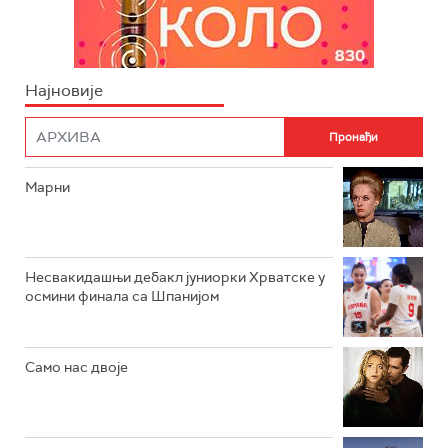
Најновије
Марни
Несвакидашњи дебакл јуниорки Хрватске у
осмини финала са Шпанијом
Само нас двоје