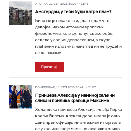
УТОРАК, 12. СЕП 2023, 10:20 -> 11:45
Амстердам, у теби буди ватре плам?
Било ме је некако стид да гледам у те
девојке, махом источноевропских
физиономија, које су, попут сваке робе,
седеле у својим депресивним, а скупо
плаћеним излозима, наизглед ни не трудећи
се да намаме...
Прочитај
ПОНЕДЕЉАК, 11. СЕП 2023, 20:49 -> 21:07
Принцеза Алексија у маминој хаљини
слика и прилика краљице Максиме
Холандска принцеза Алексија, млађа ћерка
краља Вилема-Александера, имала је ових
дана први официјелни ангажман и појавила
се у хаљини своје маме, показавши колико