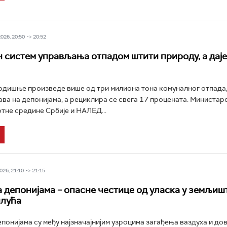
26, 20:50 -> 20:52
 систем управљања отпадом штити природу, а даје
РТС Класика
РТС Кол
годишње произведе више од три милиона тона комуналног отпада,
ва на депонијама, а рециклира се свега 17 процената. Министар
тне средине Србије и НАЛЕД...
26, 21:10 -> 21:15
 депонијама – опасне честице од уласка у земљиш
плућа
понијама су међу најзначајнијим узроцима загађења ваздуха и до