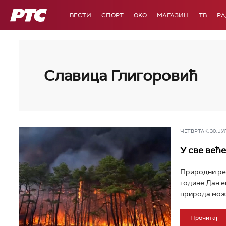
РТС
ВЕСТИ
СПОРТ
OKO
МАГАЗИН
ТВ
Р
Славица Глигоровић
ЧЕТВРТАК, 30. ЈУЛ 
У све већ
Природни рес
године Дан е
природа може
Прочитај