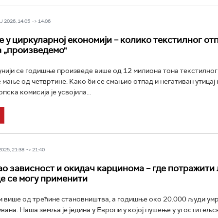
 2026, 14:05 -> 14:06
е у циркуларној економији – колико текстилног от
 „произведемо"
унији се годишње произведе више од 12 милиона тона текстилног 
 мање од четвртине. Како би се смањио отпад и негативан утицај
пска комисија је усвојила...
025, 21:38 -> 21:40
о зависност и окидач карцинома – где потражити 
де се могу применити
и више од трећине становништва, а годишње око 20.000 људи ум
вана. Наша земља је једина у Европи у којој пушење у угоститељс