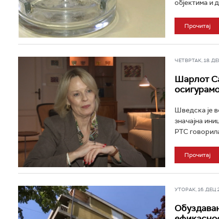
објектима и д
Прочитај
ЧЕТВРТАК, 18. ДЕЦ
Шарлот Са
осигурамо
Шведска је в
значајна ини
РТС говорила
Прочитај
УТОРАК, 16. ДЕЦ 2
Обуздавањ
ефикаснос