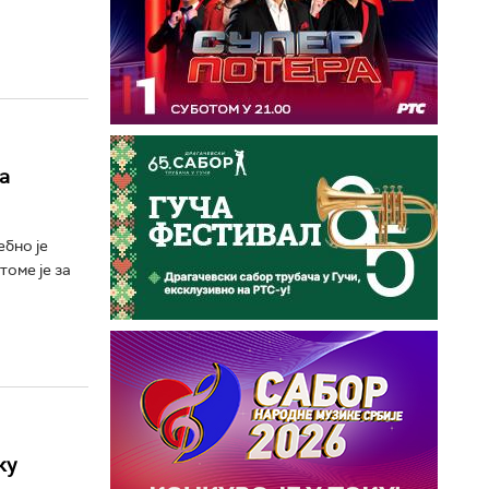
а
бно је
томе је за
ку