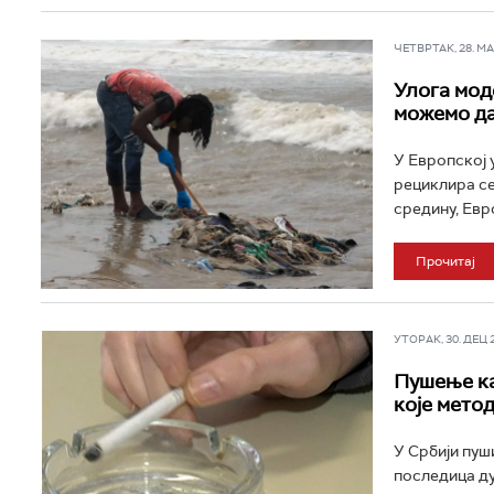
ЧЕТВРТАК, 28. МАЈ
Улога мод
можемо да
У Европској 
рециклира се
средину, Евро
Прочитај
УТОРАК, 30. ДЕЦ 2
Пушење ка
које мето
У Србији пуш
последица ду