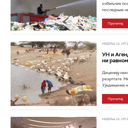
озбиљних пос
последњих не
Прочитај
НЕДЕЉА, 12. ЈУЛ 20
УН и Аген
ни равно
Деценију нак
резултате. М
Уједињених н
Прочитај
НЕДЕЉА, 12. ЈУЛ 20