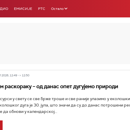
АДИО
ЕМИСИЈЕ
РТС
Остало
РТС 3
РТС С
2026, 12:49 -> 12:50
ем раскораку – од данас опет дугујемо природи
урси у свету се све брже троше и све раније улазимо у еколошки 
колошког дуга је 30. јула, што значи да су до данас потрошени ре
 да обнови у календарској...