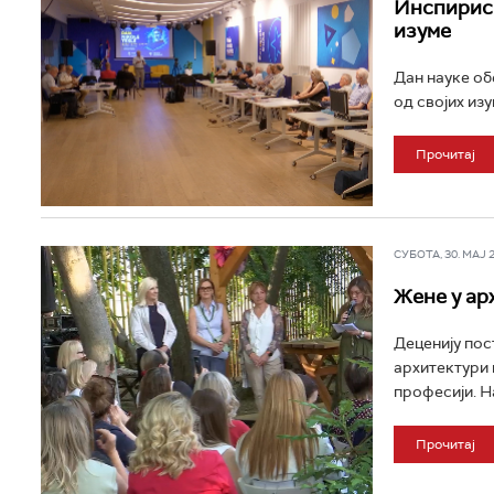
Инспириса
изуме
Дан науке об
од својих изум
Прочитај
СУБОТА, 30. МАЈ 20
Жене у ар
Деценију пос
архитектури 
професији. Н
Прочитај