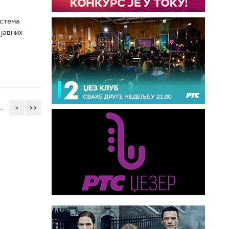
истема
јавних
..
>
>>