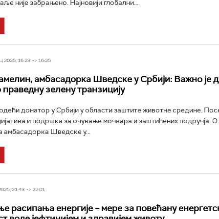
аље није забрањено. Најновији глобални...
 2025, 16:23 -> 16:25
мелин, амбасадорка Шведске у Србији: Важно је д
 праведну зелену транзицију
одећи донатор у Србији у области заштите животне средине. Посе
цијатива и подршка за очување мочвара и заштићених подручја. О 
 амбасадорка Шведске у...
025, 21:43 -> 22:01
е расипања енергије – мере за повећану енергетс
т воде јефтинијем и здравијем животу