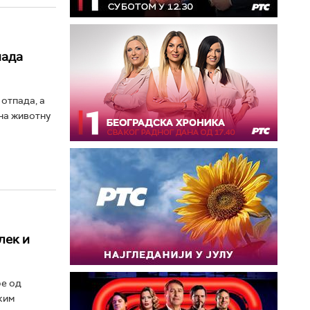
пада
отпада, а
 на животну
лек и
ре од
ким