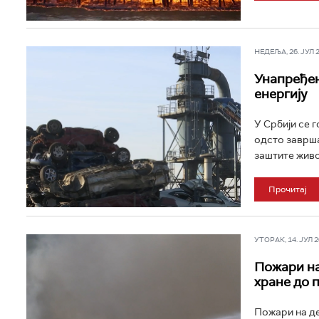
НЕДЕЉА, 26. ЈУЛ 20
Унапређен
енергију
У Србији се 
одсто заврша
заштите живо
Прочитај
УТОРАК, 14. ЈУЛ 20
Пожари на
хране до 
Пожари на де