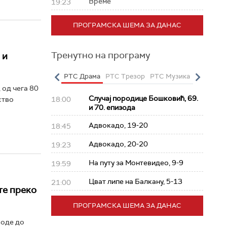
Време
19:23
ПРОГРАМСКА ШЕМА ЗА ДАНАС
Тренутно на програму
 и
о
РТС Полетарац
РТС Драма
РТС Трезор
РТС Музика
РТС Жив
 од чега 80
Случај породице Бошковић, 69.
18:00
ство
и 70. епизода
Адвокадо, 19-20
18:45
Адвокадо, 20-20
19:23
На путу за Монтевидео, 9-9
19:59
Цват липе на Балкану, 5-13
21:00
те преко
ПРОГРАМСКА ШЕМА ЗА ДАНАС
воде до