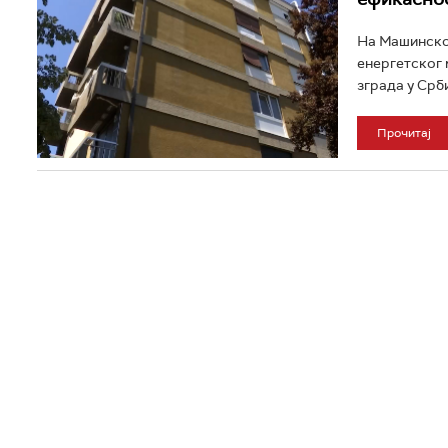
На Машинском
енергетског 
зграда у Срб
Прочитај