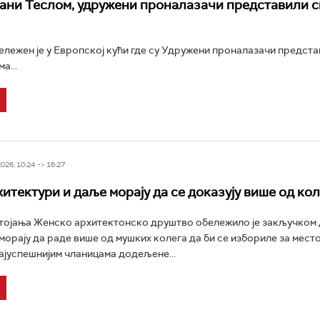
ни Теслом, удружени проналазачи представили с
ележен је у Европској кући где су Удружени проналазачи предста
а...
26, 10:24 -> 16:27
хитектури и даље морају да се доказују више од ко
тојања Женско архитектонско друштво обележило је закључком 
морају да раде више од мушких колега да би се избориле за место
ајуспешнијим чланицама додељене...