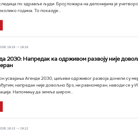
ледица по здравље људи. Број пожара на депонијама је учетвор
колико година. То показује...
26, 19:19 -> 19:19
да 2030: Напредак ка одрживом развоју није довољ
меран
он усвајања Агенде 2030, циљеви одрживог развоја донели су м
еђутим, напредак није довољно брз, ни равномеран, наводи се у 
ација. Напомињу да земље широм...
26, 18:13 -> 19:12