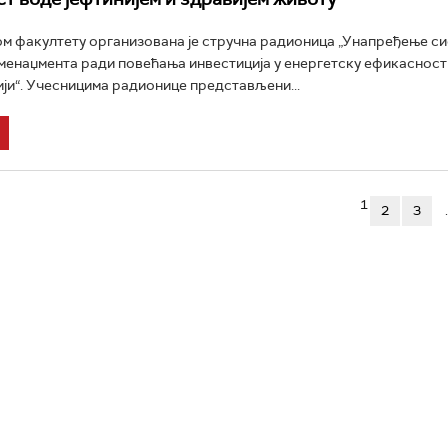
 факултету организована је стручна радионица „Унапређење с
менаџмента ради повећања инвестиција у енергетску ефикасност 
ији“. Учесницима радионице представљени...
1
2
3
.