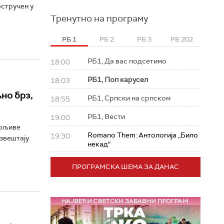
остручен у
Тренутно на програму
РБ 1
РБ 2
РБ 3
РБ 202
РБ1, Да вас подсетимо
18:00
РБ1, Поп карусел
18:03
но брз,
РБ1, Српски на српском
18:55
РБ1, Вести
19:00
ерљиве
Romano Them: Антологија „Било
19:30
Извештају
некад“
ПРОГРАМСКА ШЕМА ЗА ДАНАС