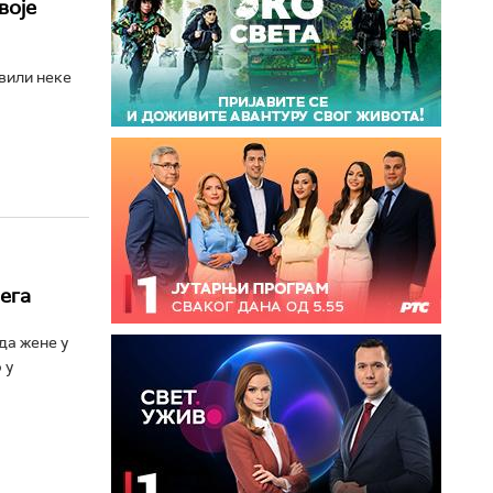
воје
вили неке
лега
да жене у
 у