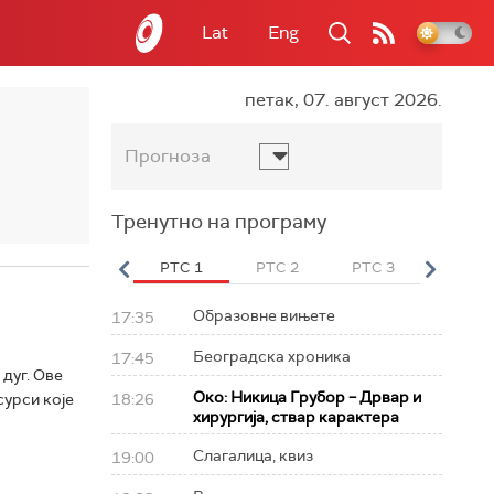
Lat
Eng
петак, 07. август 2026.
Прогноза
Тренутно на програму
вет
РТС HD
РТС 1
РТС 2
РТС 3
РТС Св
Образовне вињете
17:35
Београдска хроника
17:45
дуг. Ове
Око: Никица Грубор – Дрвар и
сурси које
18:26
хирургија, ствар карактера
Слагалица, квиз
19:00