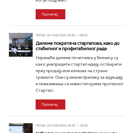
ког је подржао...
Прочитај
ПЕТАК, 29. НОВ 2024, 05:50 -> 06:02
Дилеме покретача стартапова, како до
стабилног и профитабилног рада
Најчешће дилеме почетника у бизнису су
како унапредити стартап идеју, остварити
прву продају или излазак на страно
тржиште. Они су имали прилику за едукцију
и повезивање са инвеститорима протеклог
Стартап...
Прочитај
ПЕТАК, 15. НОВ 2024, 19:30 -> 19:42