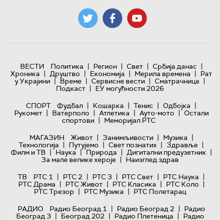
|
|
|
|
ВЕСТИ
Политика
Регион
Свет
Србија данас
|
|
|
|
Хроника
Друштво
Економија
Мерила времена
Рат
|
|
|
|
у Украјини
Време
Сервисне вести
Сматрачница
|
Подкаст
ЕУ могућности 2026
|
|
|
|
СПОРТ
Фудбал
Кошарка
Тенис
Одбојка
|
|
|
|
Рукомет
Ватерполо
Атлетика
Ауто-мото
Остали
|
спортови
Меморијал РТС
|
|
|
МАГАЗИН
Живот
Занимљивости
Музика
|
|
|
|
Технологијa
Путујемо
Свет познатих
Здравље
|
|
|
|
Филм и ТВ
Наука
Природа
Дигитални предузетник
|
За мале велике хероје
Наизглед здрав
|
|
|
|
|
ТВ
РТС 1
РТС 2
РТС 3
РТС Свет
РТС Наука
|
|
|
|
РТС Драма
РТС Живот
РТС Класика
РТС Коло
|
|
РТС Трезор
РТС Музика
РТС Полетарац
|
|
РАДИО
Радио Београд 1
Радио Београд 2
Радио
|
|
|
Београд 3
Београд 202
Радио Плетеница
Радио