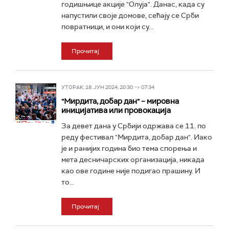
годишњице акције "Олуја". Данас, када су
напустили своје домове, сећају се Срби
повратници, и они који су...
Прочитај
УТОРАК, 18. ЈУН 2024, 20:30 -> 07:34
"Мирдита, добар дан" – мировна
иницијатива или провокација
За девет дана у Србији одржава се 11. по
реду фестивал "Мирдита, добар дан". Иако
је и ранијих година био тема спорења и
мета десничарских организација, никада
као ове године није подигао прашину. И
то...
Прочитај