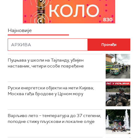
Најновије
Пуцњава у школи на Тајланду, убијен
наставник, четири особе повређене
Руски енергетски објекти на мети Кијева;
Москва гађа бродове у Црном мору
Варљиво лето – температура до 37 степени,
поподне стижу пљускови и локалне олује