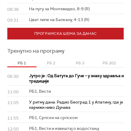
На путу за Монтевидео, 8-9 (R)
08:38
Цват липе на Балкану, 4-13 (R)
09:31
ПРОГРАМСКА ШЕМА ЗА ДАНАС
Тренутно на програму
РБ 1
РБ 2
РБ 3
РБ 202
Јутро је : Од Батута до Гуче – у знаку здравља и
06:30
традиције
РБ1, Вести
11:00
У ритму дана: Радио Београд 1 у Апатину, где је
11:05
најнижи ниво Дунава
РБ1, Српски на српском
11:55
РБ1, Вести и извештај о водостању
12:00