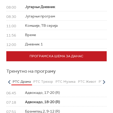
Јутарњи Дневник
08:00
Јутарњи програм
08:30
Комшије, ТВ серија
11:00
Време
11:56
Дневник 1
12:00
ПРОГРАМСКА ШЕМА ЗА ДАНАС
Тренутно на програму
етарац
РТС Драма
РТС Трезор
РТС Музика
РТС Живот
РТС Кла
Адвокадо, 17-20 (R)
06:45
Адвокадо, 18-20 (R)
07:18
Бранилац 2, 9-12 (R)
07:51