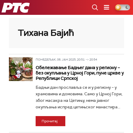
РТС
Тихана Бајић
ПОНЕДЕЉАК, 06. ЈАН 2025, 20:51 -> 20:54
Обележавање Бадњег дана у региону –
без окупљања у Црној Гори, пуне цркве у
Републици Српској
Бадњи дан прославља се и у региону – у
храмовима и домовима. Само у Црној Гори,
због масакра на Цетињу, нема јавног
окупљања испред цетињског манастира...
Прочитај