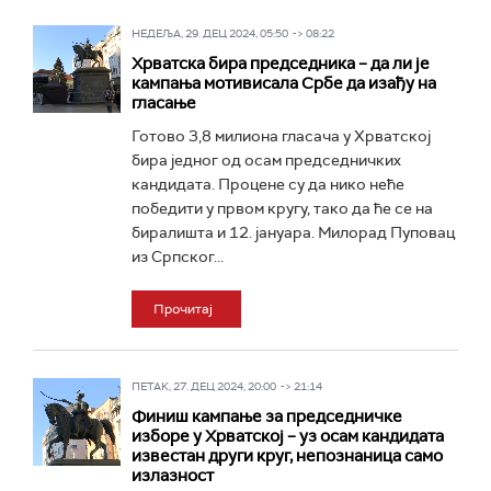
НЕДЕЉА, 29. ДЕЦ 2024, 05:50 -> 08:22
Хрватска бира председника – да ли је
кампања мотивисала Србе да изађу на
гласање
Готово 3,8 милиона гласача у Хрватској
бира једног од осам председничких
кандидата. Процене су да нико неће
победити у првом кругу, тако да ће се на
биралишта и 12. јануара. Милорад Пуповац
из Српског...
Прочитај
ПЕТАК, 27. ДЕЦ 2024, 20:00 -> 21:14
Финиш кампање за председничке
изборе у Хрватској – уз осам кандидата
известан други круг, непознаница само
излазност