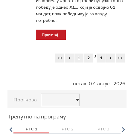
изборима у Хрватској трећи пут узастопно
победу је однео ХДЗ који је освојио 61
мандат, ипак победнику је за владу
потребно...
Прочитај
3
<<
<
1
2
4
>
>>
петак, 07. август 2026.
Прогноза
Тренутно на програму
HD
РТС 1
РТС 2
РТС 3
Р