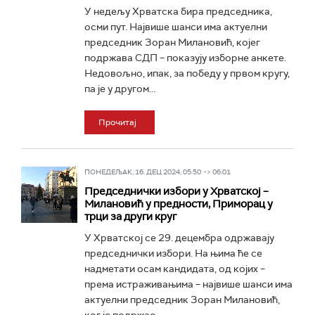
У недељу Хрватска бира председника,
осми пут. Највише шанси има актуелни
председник Зоран Милановић, којег
подржава СДП – показују изборне анкете.
Недовољно, ипак, за победу у првом кругу,
па је у другом...
Прочитај
ПОНЕДЕЉАК, 16. ДЕЦ 2024, 05:50 -> 06:01
Председнички избори у Хрватској –
Милановић у предности, Приморац у
трци за други круг
У Хрватској се 29. децембра одржавају
председнички избори. На њима ће се
надметати осам кандидата, од којих –
према истраживањима – највише шанси има
актуелни председник Зоран Милановић,