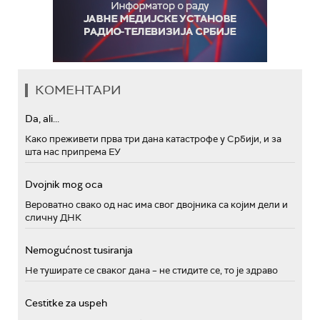
КОМЕНТАРИ
Da, ali...
Како преживети прва три дана катастрофе у Србији, и за
шта нас припрема ЕУ
Dvojnik mog oca
Вероватно свако од нас има свог двојника са којим дели и
сличну ДНК
Nemogućnost tusiranja
Не туширате се сваког дана – не стидите се, то је здраво
Cestitke za uspeh