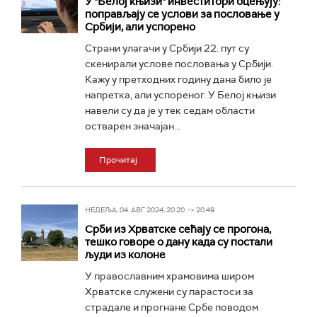
У "Белој књизи" инвеститори оцењују:
поправљају се услови за пословање у
Србији, али успорено
Страни улагачи у Србији 22. пут су
скенирали услове пословања у Србији.
Кажу у претходних годину дана било је
напретка, али успореног. У Белој књизи
навели су да је у тек седам области
остварен значајан...
Прочитај
НЕДЕЉА, 04. АВГ 2024, 20:20 -> 20:49
Срби из Хрватске сећају се прогона,
тешко говоре о дану када су постали
људи из колоне
У православним храмовима широм
Хрватске служени су парастоси за
страдале и прогнане Србе поводом