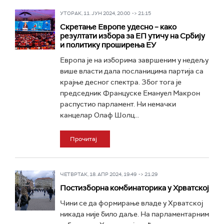
УТОРАК, 11. ЈУН 2024, 20:00 -> 21:15
Скретање Европе удесно – како
резултати избора за ЕП утичу на Србију
и политику проширења ЕУ
Европа је на изборима завршеним у недељу
више власти дала посланицима партија са
крајње десног спектра. Због тога је
председник Француске Емануел Макрон
распустио парламент. Ни немачки
канцелар Олаф Шолц...
Прочитај
ЧЕТВРТАК, 18. АПР 2024, 19:49 -> 21:29
Постизборна комбинаторика у Хрватској
Чини се да формирање владе у Хрватској
никада није било даље. На парламентарним