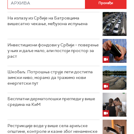
На излазу из Србије на Батровцима
вишесатно чекање, међузона испуњена
Инвестициони фондови у Србији – поверење
у њих и даље мало, али постоји простор за
раст
Шкобаљ: Потрошња струје лети достигла
зимски ниво, морамо да тражимо нови
енергетски пут
Бесплатни дерматолошки прегледи у више
средина на КиМ
Рестрикције воде у више села ариљске
општине, контроле и казне због ненаменске