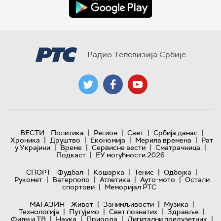
Радио Телевизија Србије
|
|
|
|
ВЕСТИ
Политика
Регион
Свет
Србија данас
|
|
|
|
Хроника
Друштво
Економија
Мерила времена
Рат
|
|
|
|
у Украјини
Време
Сервисне вести
Сматрачница
|
Подкаст
ЕУ могућности 2026
|
|
|
|
СПОРТ
Фудбал
Кошарка
Тенис
Одбојка
|
|
|
|
Рукомет
Ватерполо
Атлетика
Ауто-мото
Остали
|
спортови
Меморијал РТС
|
|
|
МАГАЗИН
Живот
Занимљивости
Музика
|
|
|
|
Технологијa
Путујемо
Свет познатих
Здравље
|
|
|
|
Филм и ТВ
Наука
Природа
Дигитални предузетник