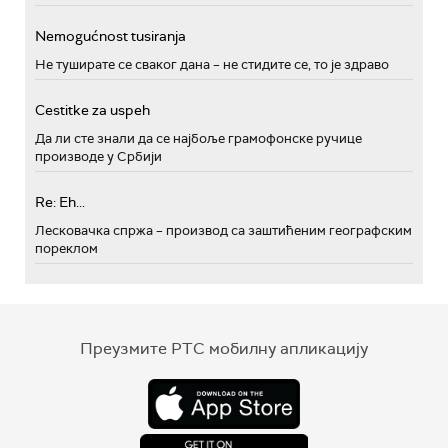
Nemogućnost tusiranja
Не туширате се сваког дана – не стидите се, то је здраво
Cestitke za uspeh
Да ли сте знали да се најбоље грамофонске ручице
производе у Србији
Re: Eh...
Лесковачка спржа – производ са заштићеним географским
пореклом
Преузмите РТС мобилну апликацију