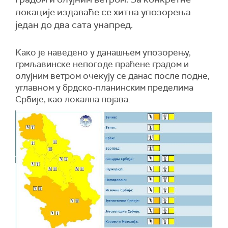
локације издаваће се хитна упозорења
један до два сата унапред.
Како је наведено у данашњем упозорењу,
грмљавинске непогоде праћене градом и
олујним ветром очекују се данас после подне,
углавном у брдско-планинским пределима
Србије, као локална појава.