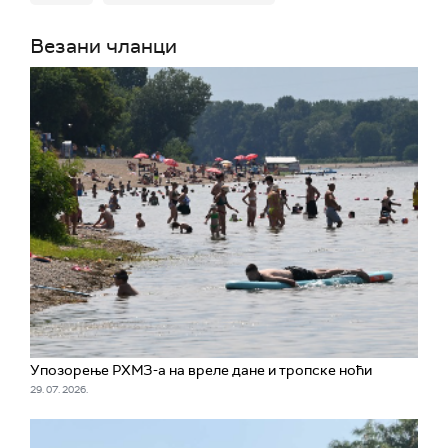
Везани чланци
Упозорење РХМЗ-а на вреле дане и тропске ноћи
29. 07. 2026.