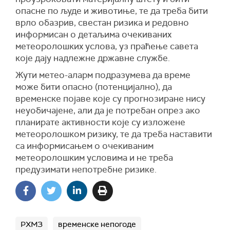
опасне по људе и животиње, те да треба бити
врло обазрив, свестан ризика и редовно
информисан о детаљима очекиваних
метеоролошких услова, уз праћење савета
које дају надлежне државне службе.
Жути метео-аларм подразумева да време
може бити опасно (потенцијално), да
временске појаве које су прогнозиране нису
неуобичајене, али да је потребан опрез ако
планирате активности које су изложене
метеоролошком ризику, те да треба наставити
са информисањем о очекиваним
метеоролошким условима и не треба
предузимати непотребне ризике.
РХМЗ
временске непогоде