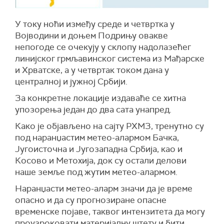
У току ноћи између среде и четвртка у
Војводини и доњем Подрињу овакве
непогоде се очекују у склопу надолазећег
линијског грмљавинског система из Мађарске
и Хрватске, а у четвртак током дана у
централној и јужној Србији.
За конкретне локације издаваће се хитна
упозорења један до два сата унапред.
Како је објављено на сајту РХМЗ, тренутно су
под наранџастим метео-алармом Бачка,
Југоисточна и Југозападна Србија, као и
Косово и Метохија, док су остали делови
наше земље под жутим метео-алармом.
Наранџасти метео-аларм значи да је време
опасно и да су прогнозиране опасне
временске појаве, таквог интензитета да могу
проузроковати материјалну штету и бити