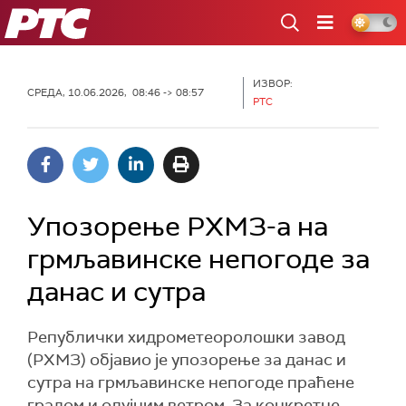
РТС
ИЗВОР:
СРЕДА, 10.06.2026, 08:46 -> 08:57
РТС
Упозорење РХМЗ-а на
грмљавинске непогоде за
данас и сутра
Републички хидрометеоролошки завод
(РХМЗ) објавио је упозорење за данас и
сутра на грмљавинске непогоде праћене
градом и олујним ветром. За конкретне