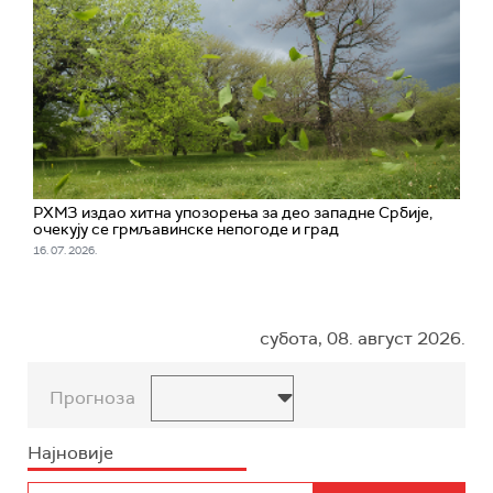
РХМЗ издао хитна упозорења за део западне Србије,
очекују се грмљавинске непогоде и град
16. 07. 2026.
субота, 08. август 2026.
Прогноза
Најновије