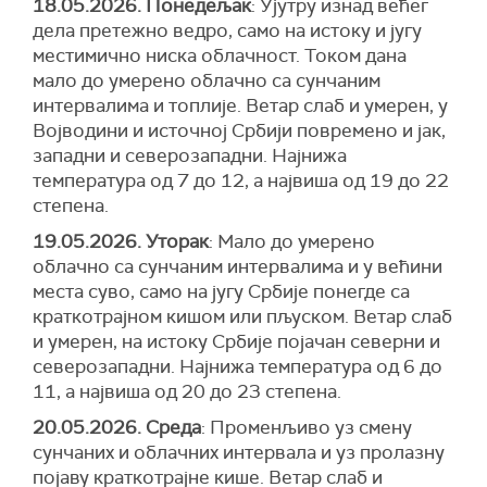
18.05.2026. Понедељак
: Ујутру изнад већег
дела претежно ведро, само на истоку и југу
местимично ниска облачност. Током дана
мало до умерено облачно са сунчаним
интервалима и топлије. Ветар слаб и умерен, у
Војводини и источној Србији повремено и јак,
западни и северозападни. Најнижа
температура од 7 до 12, а највиша од 19 до 22
степена.
19.05.2026. Уторак
: Мало до умерено
облачно са сунчаним интервалима и у већини
места суво, само на југу Србије понегде са
краткотрајном кишом или пљуском. Ветар слаб
и умерен, на истоку Србије појачан северни и
северозападни. Најнижа температура од 6 до
11, а највиша од 20 до 23 степена.
20.05.2026. Среда
: Променљиво уз смену
сунчаних и облачних интервала и уз пролазну
појаву краткотрајне кише. Ветар слаб и