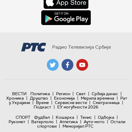
Радио Телевизија Србије
|
|
|
|
ВЕСТИ
Политика
Регион
Свет
Србија данас
|
|
|
|
Хроника
Друштво
Економија
Мерила времена
Рат
|
|
|
|
у Украјини
Време
Сервисне вести
Сматрачница
|
Подкаст
ЕУ могућности 2026
|
|
|
|
СПОРТ
Фудбал
Кошарка
Тенис
Одбојка
|
|
|
|
Рукомет
Ватерполо
Атлетика
Ауто-мото
Остали
|
спортови
Меморијал РТС