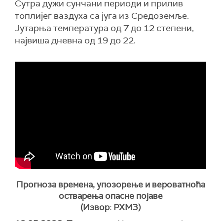
Сутра дужи сунчани периоди и прилив
топлијег ваздуха са југа из Средоземље.
Јутарња температура од 7 до 12 степени,
највиша дневна од 19 до 22.
Прогноза времена, упозорење и вероватноћа
остварења опасне појаве
(Извор: РХМЗ)