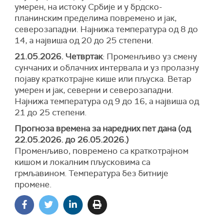
умерен, на истоку Србије и у брдско-
планинским пределима повремено и јак,
северозападни. Најнижа температура од 8 до
14, а највиша од 20 до 25 степени.
21.05.2026. Четвртак
: Променљиво уз смену
сунчаних и облачних интервала и уз пролазну
појаву краткотрајне кише или пљуска. Ветар
умерен и јак, северни и северозападни.
Најнижа температура од 9 до 16, а највиша од
21 до 25 степени.
Прогноза временa за наредних пет дана (од
22.05.2026. до 26.05.2026.)
Променљиво, повремено са краткотрајном
кишом и локалним пљусковима са
грмљавином. Температура без битније
промене.