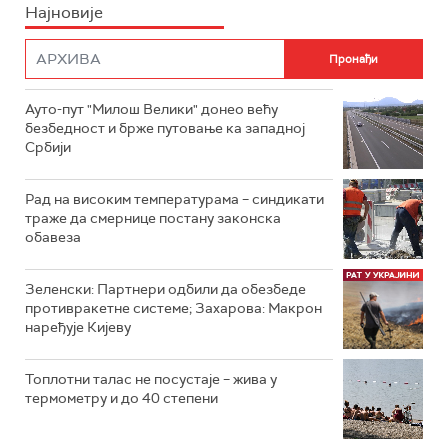
Најновије
Ауто-пут "Милош Велики" донео већу
безбедност и брже путовање ка западној
Србији
Рад на високим температурама – синдикати
траже да смернице постану законска
обавеза
Зеленски: Партнери одбили да обезбеде
противракетне системе; Захарова: Макрон
наређује Кијеву
Топлотни талас не посустаје – жива у
термометру и до 40 степени