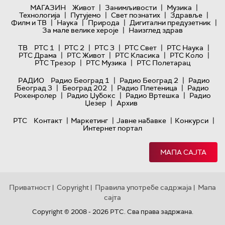
|
|
|
МАГАЗИН
Живот
Занимљивости
Музика
|
|
|
|
Технологијa
Путујемо
Свет познатих
Здравље
|
|
|
|
Филм и ТВ
Наука
Природа
Дигитални предузетник
|
За мале велике хероје
Наизглед здрав
|
|
|
|
|
ТВ
РТС 1
РТС 2
РТС 3
РТС Свет
РТС Наука
|
|
|
|
РТС Драма
РТС Живот
РТС Класика
РТС Коло
|
|
РТС Трезор
РТС Музика
РТС Полетарац
|
|
РАДИО
Радио Београд 1
Радио Београд 2
Радио
|
|
|
Београд 3
Београд 202
Радио Плетеница
Радио
|
|
|
Рокенролер
Радио Џубокс
Радио Вртешка
Радио
|
Џезер
Архив
|
|
|
|
РТС
Контакт
Маркетинг
Јавне набавке
Конкурси
Интернет портал
МАПА САЈТА
Приватност
Copyright
Правила употребе садржаја
Мапа
|
|
|
сајта
Copyright © 2008 - 2026 РТС. Сва права задржана.