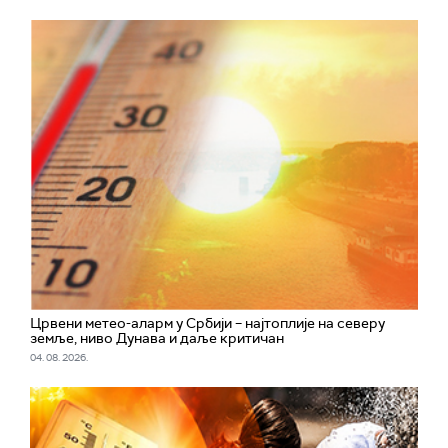
Црвени метео-аларм у Србији – најтоплије на северу
земље, ниво Дунава и даље критичан
04. 08. 2026.