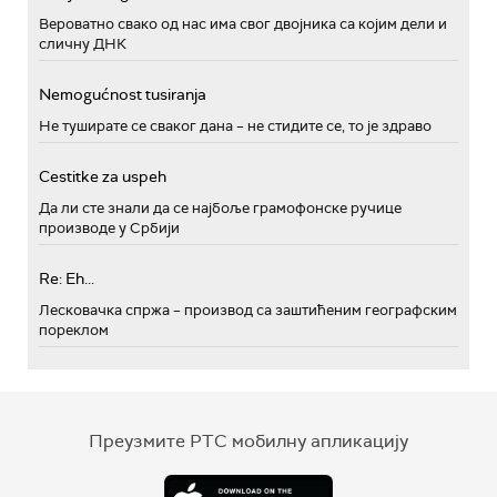
Вероватно свако од нас има свог двојника са којим дели и
сличну ДНК
Nemogućnost tusiranja
Не туширате се сваког дана – не стидите се, то је здраво
Cestitke za uspeh
Да ли сте знали да се најбоље грамофонске ручице
производе у Србији
Re: Eh...
Лесковачка спржа – производ са заштићеним географским
пореклом
Преузмите РТС мобилну апликацију