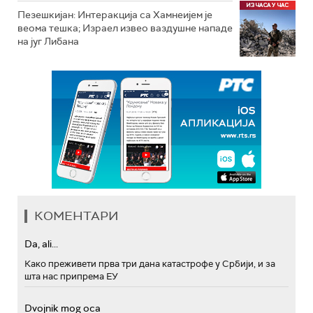
Пезешкијан: Интеракција са Хамнеијем је
веома тешка; Израел извео ваздушне нападе
на југ Либана
КОМЕНТАРИ
Da, ali...
Како преживети прва три дана катастрофе у Србији, и за
шта нас припрема ЕУ
Dvojnik mog oca