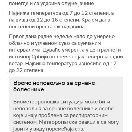
понегде и са ударима олујне јачине.
Најнижа температура од 7 до 12 степени, а
највиша од 12 до 16 степени. Крајем дана
постепени престанак падавина.
Првог дана радне недеље мало до умерено
облачно и углавном суво са сунчаним
интервалима. Дуваће умерен, а у централној и
источној Србији повремено јак северозападни
ветар. Највиша температура износиће од 17
до 22 степена.
Време неповољно за срчане
болеснике
Биометеоролошка ситуација може бити
неповољна за срчане болеснике и особе
које имају проблема са респираторним
системом. Метеоропатске реакције се могу
јавити у виду поремећаја сна,