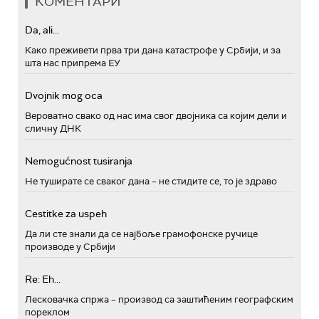
КОМЕНТАРИ
Da, ali...
Како преживети прва три дана катастрофе у Србији, и за
шта нас припрема ЕУ
Dvojnik mog oca
Вероватно свако од нас има свог двојника са којим дели и
сличну ДНК
Nemogućnost tusiranja
Не туширате се сваког дана – не стидите се, то је здраво
Cestitke za uspeh
Да ли сте знали да се најбоље грамофонске ручице
производе у Србији
Re: Eh...
Лесковачка спржа – производ са заштићеним географским
пореклом