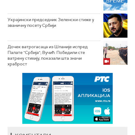
Украјински председник Зеленски стиже у
званичну посету Србији
Дочек ватрогасаца из Шпаније испред
Палате "Србија"; Вучић: Победили сте
ватрену стихију, показали шта значи
храброст