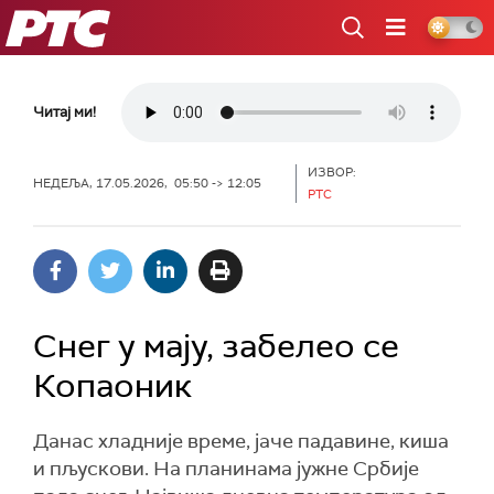
РТС
Читај ми!
ИЗВОР:
НЕДЕЉА, 17.05.2026, 05:50 -> 12:05
РТС
Снег у мају, забелео се
Копаоник
Данас хладније време, јаче падавине, киша
и пљускови. На планинама јужне Србије