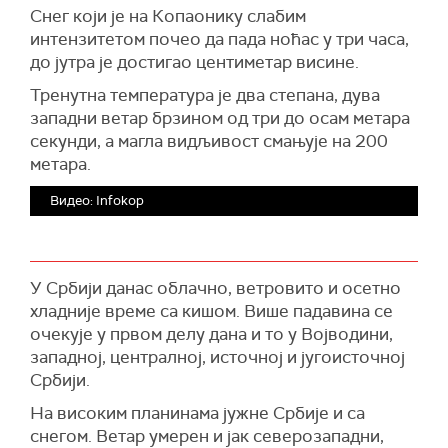
Снег који је на Копаонику слабим
интензитетом почео да пада ноћас у три часа,
до јутра је достигао центиметар висине.
Тренутна температура је два степана, дува
западни ветар брзином од три до осам метара
секунди, а магла видљивост смањује на 200
метара.
Видео: Infokop
У Србији данас облачно, ветровито и осетно
хладније време са кишом. Више падавина се
очекује у првом делу дана и то у Војводини,
западној, централној, источној и југоисточној
Србији.
На високим планинама јужне Србије и са
снегом. Ветар умерен и јак северозападни,