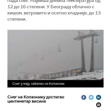
пада снег. Највиша дневна температура од
12 до 16 степени. У Београду облачно с
кишом, ветровито и осетно хладније, до 13
степени.
Снег у мају, забелео се Копаоник
Снег на Копаонику достигао
центиметар висине