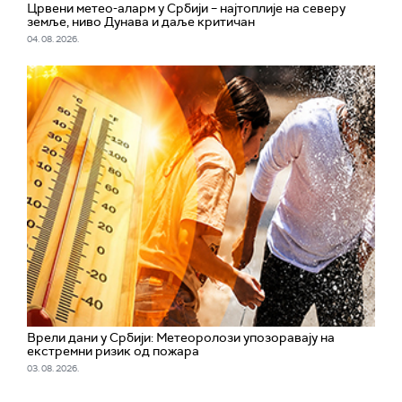
Црвени метео-аларм у Србији – најтоплије на северу
земље, ниво Дунава и даље критичан
04. 08. 2026.
Врели дани у Србији: Метеоролози упозоравају на
екстремни ризик од пожара
03. 08. 2026.