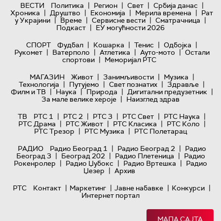
|
|
|
|
ВЕСТИ
Политика
Регион
Свет
Србија данас
|
|
|
|
Хроника
Друштво
Економија
Мерила времена
Рат
|
|
|
|
у Украјини
Време
Сервисне вести
Сматрачница
|
Подкаст
ЕУ могућности 2026
|
|
|
|
СПОРТ
Фудбал
Кошарка
Тенис
Одбојка
|
|
|
|
Рукомет
Ватерполо
Атлетика
Ауто-мото
Остали
|
спортови
Меморијал РТС
|
|
|
МАГАЗИН
Живот
Занимљивости
Музика
|
|
|
|
Технологијa
Путујемо
Свет познатих
Здравље
|
|
|
|
Филм и ТВ
Наука
Природа
Дигитални предузетник
|
За мале велике хероје
Наизглед здрав
|
|
|
|
|
ТВ
РТС 1
РТС 2
РТС 3
РТС Свет
РТС Наука
|
|
|
|
РТС Драма
РТС Живот
РТС Класика
РТС Коло
|
|
РТС Трезор
РТС Музика
РТС Полетарац
|
|
РАДИО
Радио Београд 1
Радио Београд 2
Радио
|
|
|
Београд 3
Београд 202
Радио Плетеница
Радио
|
|
|
Рокенролер
Радио Џубокс
Радио Вртешка
Радио
|
Џезер
Архив
|
|
|
|
РТС
Контакт
Маркетинг
Јавне набавке
Конкурси
Интернет портал
МАПА САЈТА