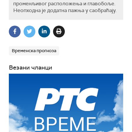
променљивог расположења и главобоље.
Неопходна је додатна пажња у саобраћају.
Временска прогноза
Везани чланци