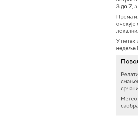
3 до 7
, 
Према из
очекује
локални
У петак 
недеље ћ
Пово
Релат
смањењ
срчани
Метеор
саобра