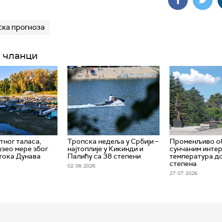
ка прогноза
 чланци
тног таласа,
Тропска недеља у Србији –
Променљиво о
зео мере због
најтоплије у Кикинди и
сунчаним интер
тока Дунава
Палићу са 38 степени
температура д
степена
02. 08. 2026.
27. 07. 2026.