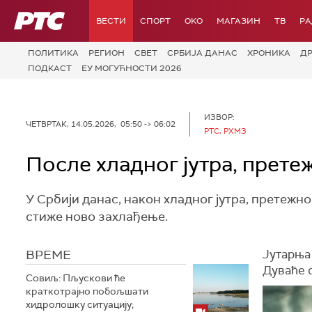
РТС
ВЕСТИ
СПОРТ
OKO
МАГАЗИН
ТВ
Р
ПОЛИТИКА
РЕГИОН
СВЕТ
СРБИЈА ДАНАС
ХРОНИКА
Д
ПОДКАСТ
ЕУ МОГУЋНОСТИ 2026
ИЗВОР:
ЧЕТВРТАК, 14.05.2026, 05:50 -> 06:02
РТС, РХМЗ
После хладног јутра, прете
У Србији данас, након хладног јутра, претежно
стиже ново захлађење.
ВРЕМЕ
Јутарња
Дуваће с
Совиљ: Пљускови ће
краткотрајно побољшати
хидролошку ситуацију;