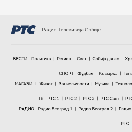
Радио Телевизија Србије
|
|
|
|
ВЕСТИ
Политика
Регион
Свет
Србија данас
Хр
|
|
СПОРТ
Фудбал
Кошарка
Тен
|
|
|
МАГАЗИН
Живот
Занимљивости
Музика
Техноло
|
|
|
|
ТВ
РТС 1
РТС 2
РТС 3
РТС Свет
РТ
|
|
РАДИО
Радио Београд 1
Радио Београд 2
Радио
РТС