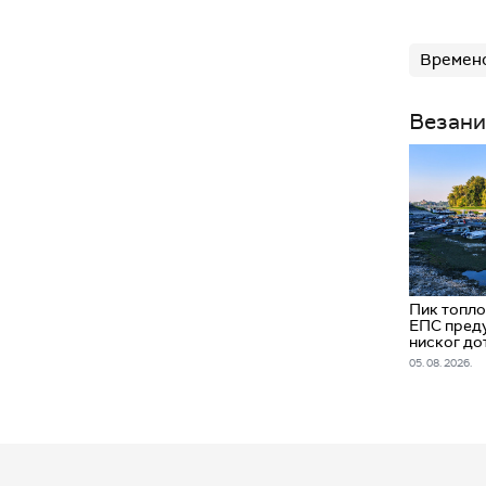
Временс
Везани
Пик топло
ЕПС преду
ниског до
05. 08. 2026.