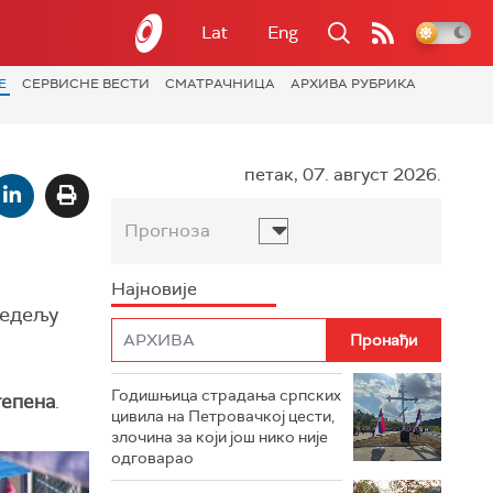
Lat
Eng
Е
СЕРВИСНЕ ВЕСТИ
СМАТРАЧНИЦА
АРХИВА РУБРИКА
петак, 07. август 2026.
Прогноза
Најновије
недељу
Годишњица страдања српских
тепена
.
цивила на Петровачкој цести,
злочина за који још нико није
одговарао