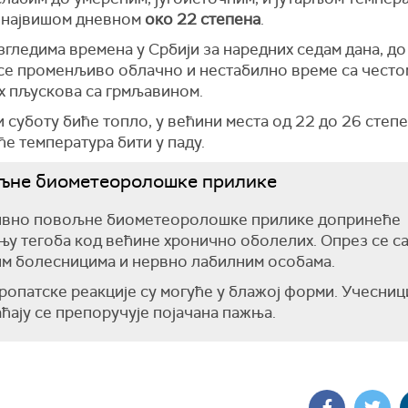
а највишом дневном
око 22 степена
.
гледима времена у Србији за наредних седам дана, до 
 се променљиво облачно и нестабилно време са често
х пљускова са грмљавином.
и суботу биће топло, у већини места од 22 до 26 степе
е температура бити у паду.
љне биометеоролошке прилике
ивно повољне биометеоролошке прилике допринеће
у тегоба код већине хронично оболелих. Опрез се са
м болесницима и нервно лабилним особама.
опатске реакције су могуће у блажој форми. Учесниц
ћају се препоручује појачана пажња.