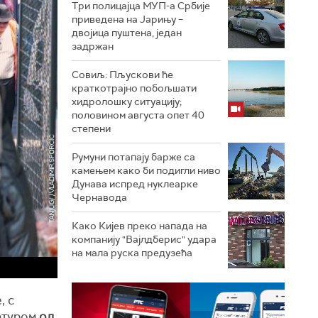
Три полицајца МУП-а Србије
приведена на Јарињу –
двојица пуштена, један
задржан
Совиљ: Пљускови ће
краткотрајно побољшати
хидролошку ситуацију;
половином августа опет 40
степени
Румуни потапају барже са
камењем како би подигли ниво
Дунава испред нуклеарке
Чернавода
Како Кијев преко напада на
компанију "Вајлдберис" удара
на мала руска предузећа
, с
ратуром
од