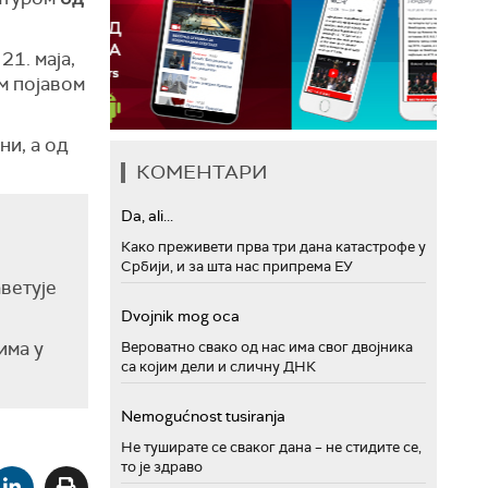
21. маја,
м појавом
ни, а од
КОМЕНТАРИ
Da, ali...
Како преживети прва три дана катастрофе у
Србији, и за шта нас припрема ЕУ
ветује
Dvojnik mog oca
има у
Вероватно свако од нас има свог двојника
са којим дели и сличну ДНК
Nemogućnost tusiranja
Не туширате се сваког дана – не стидите се,
то је здраво