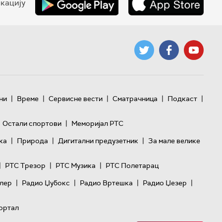
кацију
|
|
|
|
|
ни
Време
Сервисне вести
Сматрачница
Подкаст
|
Остали спортови
Меморијал РТС
|
|
|
ка
Природа
Дигитални предузетник
За мале велике
|
|
|
РТС Трезор
РТС Музика
РТС Полетарац
|
|
|
|
лер
Радио Џубокс
Радио Вртешка
Радио Џезер
ортал