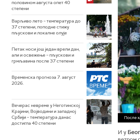
половином августа опет 40
степени
Варљиво лето – температура до
37 степени, поподне стижу
пљускови и локалне олује
Петак носи још један врели дан,
али и освежење – пљускови и
грмљавина после 37 степени
Временска прогноза 7. август
2026.
Вечерас невреме у Неготинској
Крајини, Војводини и западној
Србији – температура данас
После х
достигла 40 степени
И у
Беог
ветром 