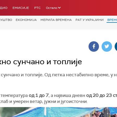
АДИО
ЕМИСИЈЕ
РТС
Остало
РУШТВО
ЕКОНОМИЈА
МЕРИЛА ВРЕМЕНА
РАТ У УКРАЈИНИ
ВРЕМ
жно сунчано и топлије
 сунчано и топлије. Од петка нестабилно време, у 
 температура
од 1 до 7
, а највиша дневн
од 20 до 23 с
лаб и умерен ветар, јужни и југоисточни.