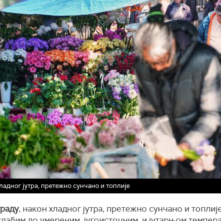
ладног јутра, претежно сунчано и топлије
раду
, након хладног јутра, претежно сунчано и топлије
слабим до умереним, југоисточним, и јутарњом темпе