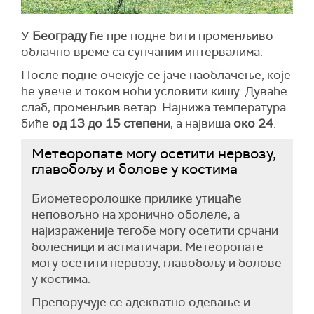
У
Београду
ће пре подне бити променљиво
облачно време са сунчаним интервалима.
После подне очекује се јаче наоблачење, које
ће увече и током ноћи условити кишу. Дуваће
слаб, променљив ветар. Најнижа температура
биће
од 13 до 15 степени
, а највиша
око 24
.
Метеоропате могу осетити нервозу,
главобољу и болове у костима
Биометеоролошке прилике утицаће
неповољно на хронично оболеле, а
најизраженије тегобе могу осетити срчани
болесници и астматичари. Метеоропате
могу осетити нервозу, главобољу и болове
у костима.
Препоручује се адекватно одевање и