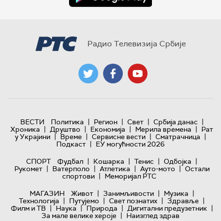
Радио Телевизија Србије
|
|
|
|
ВЕСТИ
Политика
Регион
Свет
Србија данас
|
|
|
|
Хроника
Друштво
Економија
Мерила времена
Рат
|
|
|
|
у Украјини
Време
Сервисне вести
Сматрачница
|
Подкаст
ЕУ могућности 2026
|
|
|
|
СПОРТ
Фудбал
Кошарка
Тенис
Одбојка
|
|
|
|
Рукомет
Ватерполо
Атлетика
Ауто-мото
Остали
|
спортови
Меморијал РТС
|
|
|
МАГАЗИН
Живот
Занимљивости
Музика
|
|
|
|
Технологијa
Путујемо
Свет познатих
Здравље
|
|
|
|
Филм и ТВ
Наука
Природа
Дигитални предузетник
|
За мале велике хероје
Наизглед здрав