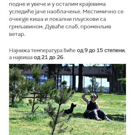
подне и увече и у осталим крајевима
уследиће јаче наоблачење. Местимично се
очекује киша и локални пљускови са
грмљавином. Дуваће слаб, променљив
ветар.
Најнижа температура биће
од 9 до 15 степени
,
а највиша
од 21 до 26
.