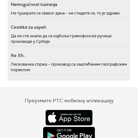
Nemogućnost tusiranja
Не туширате се сваког дана – не стидите се, то је здраво
Cestitke za uspeh
Да ли сте знали да се најбоље грамофонске ручице
производе у Србији
Re: Eh...
Лесковачка спржа – производ са заштићеним географским
пореклом
Преузмите РТС мобилну апликацију