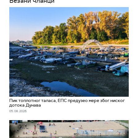
Везани чланци
Пик топлотног таласа, ЕПС предузео мере због ниског
дотока Дунава
05. 08. 2026.