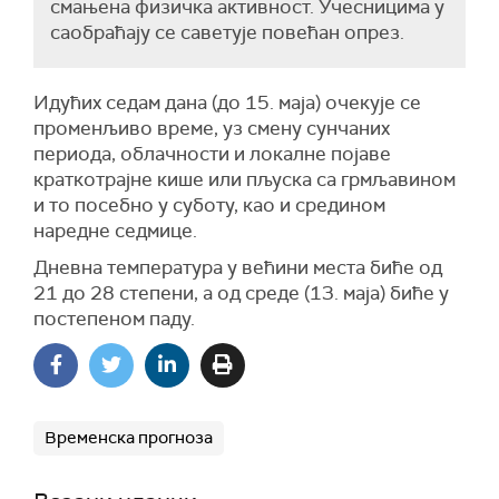
смањена физичка активност. Учесницима у
саобраћају се саветује повећан опрез.
Идућих седам дана (до 15. маја) очекује се
променљиво време, уз смену сунчаних
периода, облачности и локалне појаве
краткотрајне кише или пљуска са грмљавином
и то посебно у суботу, као и средином
наредне седмице.
Дневна температура у већини места биће од
21 до 28 степени, а од среде (13. маја) биће у
постепеном паду.
Временска прогноза