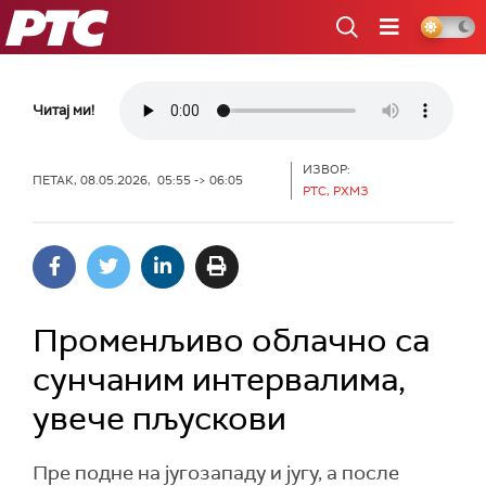
РТС
Читај ми!
ИЗВОР:
ПЕТАК, 08.05.2026, 05:55 -> 06:05
РТС, РХМЗ
Променљиво облачно са
сунчаним интервалима,
увече пљускови
Пре подне на југозападу и југу, а после