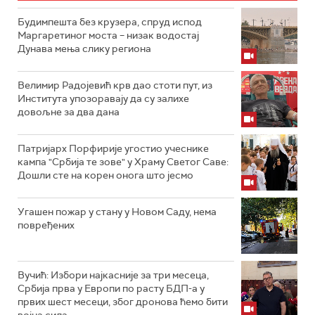
Будимпешта без крузера, спруд испод
Маргаретиног моста – низак водостај
Дунава мења слику региона
Велимир Радојевић крв дао стоти пут, из
Института упозоравају да су залихе
довољне за два дана
Патријарх Порфирије угостио учеснике
кампа "Србија те зове" у Храму Светог Саве:
Дошли сте на корен онога што јесмо
Угашен пожар у стану у Новом Саду, нема
повређених
Вучић: Избори најкасније за три месеца,
Србија прва у Европи по расту БДП-а у
првих шест месеци, због дронова ћемо бити
војна сила