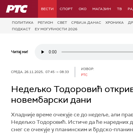
РТС
ВЕСТИ
СПОРТ
OKO
МАГАЗИН
ТВ
Р
ПОЛИТИКА
РЕГИОН
СВЕТ
СРБИЈА ДАНАС
ХРОНИКА
Д
ПОДКАСТ
ЕУ МОГУЋНОСТИ 2026
Читај ми!
ИЗВОР:
СРЕДА, 26.11.2025, 07:45 -> 08:33
РТС
Недељко Тодоровић открив
новембарски дани
Хладније време очекује се до недеље, али прав
Недељко Тодоровић. Истиче да ће наредних да
снег се очекује у планинским и брдско-плани