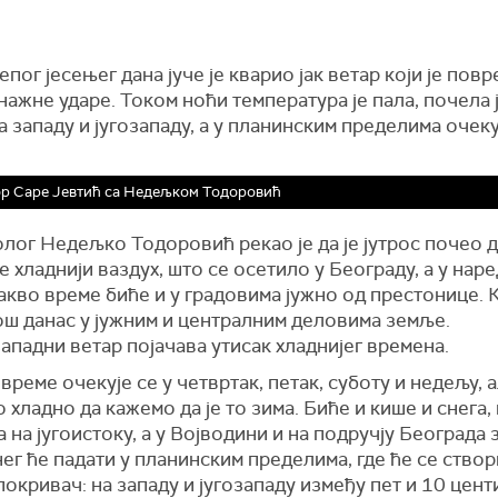
епог јесењег дана јуче је кварио јак ветар који је пов
нажне ударе. Током ноћи температура је пала, почела ј
а западу и југозападу, а у планинским пределима очеку
р Саре Јевтић са Недељком Тодоровић
лог Недељко Тодоровић рекао је да је јутрос почео 
 хладнији ваздух, што се осетило у Београду, а у нар
акво време биће и у градовима јужно од престонице. 
ош данас у јужним и централним деловима земље.
падни ветар појачава утисак хладнијег времена.
време очекује се у четвртак, петак, суботу и недељу, 
хладно да кажемо да је то зима. Биће и кише и снега,
 на југоистоку, а у Војводини и на подручју Београда 
ег ће падати у планинским пределима, где ће се ство
окривач: на западу и југозападу између пет и 10 цент