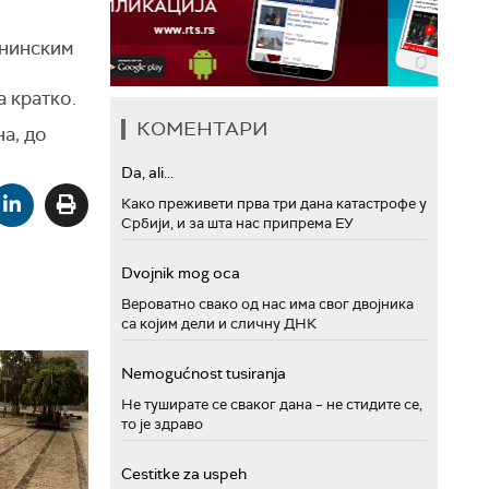
анинским
а кратко.
КОМЕНТАРИ
а, до
Da, ali...
Како преживети прва три дана катастрофе у
Србији, и за шта нас припрема ЕУ
Dvojnik mog oca
Вероватно свако од нас има свог двојника
са којим дели и сличну ДНК
Nemogućnost tusiranja
Не туширате се сваког дана – не стидите се,
то је здраво
Cestitke za uspeh