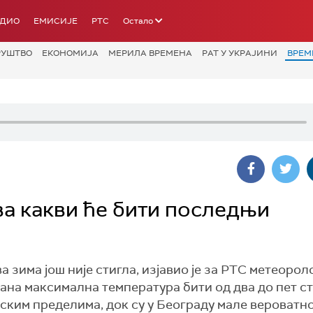
АДИО
ЕМИСИЈЕ
РТС
Остало
РУШТВО
ЕКОНОМИЈА
МЕРИЛА ВРЕМЕНА
РАТ У УКРАЈИНИ
ВРЕМ
а какви ће бити последњи
а зима још није стигла, изјавио је за РТС метеорол
на максимална температура бити од два до пет ст
нским пределима, док су у Београду мале вероватн