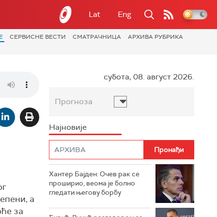
Lat
Eng
Е
СЕРВИСНЕ ВЕСТИ
СМАТРАЧНИЦА
АРХИВА РУБРИКА
субота, 08. август 2026.
Прогноза
Најновије
Хантер Бајден: Очев рак се
проширио, веома је болно
ог
гледати његову борбу
епени, а
оће за