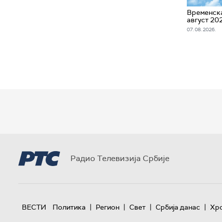
Временска
август 20
07. 08. 2026.
Радио Телевизија Србије
|
|
|
|
ВЕСТИ
Политика
Регион
Свет
Србија данас
Хр