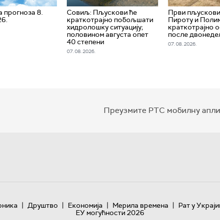
 прогноза 8.
Совиљ: Пљускови ће
Први пљускови
26.
краткотрајно побољшати
Пироту и Поли
хидролошку ситуацију;
краткотрајно 
половином августа опет
после двонеде
40 степени
07. 08. 2026.
07. 08. 2026.
Преузмите РТС мобилну апли
|
|
|
|
оника
Друштво
Економија
Мерила времена
Рат у Украји
ЕУ могућности 2026