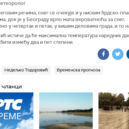
метеоролог.
еговим речима, снег се очекује и у ниским брдско-пл
а, док је у Београду врло мала вероватноћа за снег,
но у четвртак и петак, у вишим деловима града, и то н
ић истиче да ће максимална температура наредних дан
бити између два и пет степени.
Недељко Тодоровић
Временска прогноза
 чланци