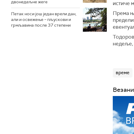
двонедељне жеге
истиче 
Према њ
Петак носи још један врели дан,
али и освежење – пљускови и
пределим
грмљавина после 37 степени
евентуал
Тодоров
недеље, 
време
Везани