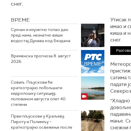
снег.
ВРЕМЕ
Утисак л
имао и с
Сунчан и изузетно топао дан
киша и н
пред нама, незнатно виши
снег.
водостај Дунава код Бездана
Разгово
Временска прогноза 8. август
2026.
Метеоро
пристиже
сатима т
Совиљ: Пљускови ће
падати ј
краткотрајно побољшати
Североза
хидролошку ситуацију;
половином августа опет 40
"Хладно 
степени
довољно 
падавина
Први пљускови у Краљеву,
мање. Сн
Пироту и Полимљу –
снежни п
краткотрајно освежење после