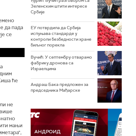
Ђурић: Вучић разговором са
Зеленским штити интересе
Србије
ремено
е да пада
ЕУ потврдила да Србија
испуњава стандарде у
је се
контроли безбедности хране
биљног порекла
Вучић: У септембру отварамо
фабрику дронова са
да
Израелцима
едним
Киша ће
Андраш Бакa предложен за
председника Мађарске
али не
 више
знатно
рити мањи
иметара",