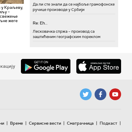
Да ли сте знали да се најбоље грамофонске
 у Краљеву,
ручице производе у Србији
мљу –
освежење
љне жеге
Re: Eh...
Лесковачка спржа – производ са
заштићеним географским пореклом
кацију
|
|
|
|
|
ни
Време
Сервисне вести
Сматрачница
Подкаст