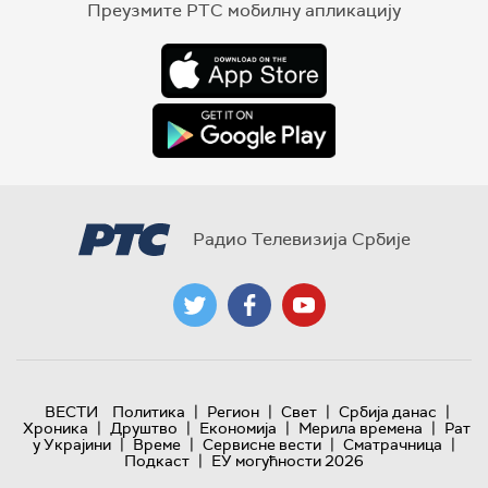
Преузмите РТС мобилну апликацију
Радио Телевизија Србије
|
|
|
|
ВЕСТИ
Политика
Регион
Свет
Србија данас
|
|
|
|
Хроника
Друштво
Економија
Мерила времена
Рат
|
|
|
|
у Украјини
Време
Сервисне вести
Сматрачница
|
Подкаст
ЕУ могућности 2026