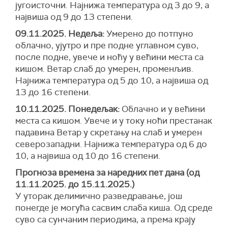
југоисточни. Најнижа температура од 3 до 9, а
највиша од 9 до 13 степени.
09.11.2025. Недеља:
Умерено до потпуно
облачно, ујутро и пре подне углавном суво,
после подне, увече и ноћу у већини места са
кишом. Ветар слаб до умерен, променљив.
Најнижа температура од 5 до 10, а највиша од
13 до 16 степени.
10.11.2025. Понедељак:
Облачно и у већини
места са кишом. Увече и у току ноћи престанак
падавина Ветар у скретању на слаб и умерен
северозападни. Најнижа температура од 6 до
10, а највиша од 10 до 16 степени.
Прогноза временa за наредних пет дана (од
11.11.2025. до 15.11.2025.)
У уторак делимично разведравање, још
понегде је могућа сасвим слаба киша. Од среде
суво са сунчаним периодима, а према крају