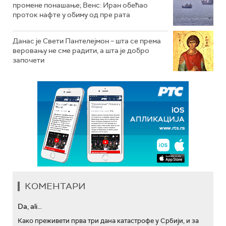
промене понашање; Венс: Иран обећао
проток нафте у обиму од пре рата
Данас је Свети Пантелејмон – шта се према
веровању не сме радити, а шта је добро
започети
КОМЕНТАРИ
Da, ali...
Како преживети прва три дана катастрофе у Србији, и за