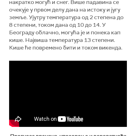
накратко могућ и снег. Више падавина се
очекује у првом делу дана на истоку и југу
земље. Ујутру температура од 2 степена до
8 степени, током дана од 10 до 14. У
Београду облачно, могућа је и понека кап
кише. Највиша температура 13 степени.
Кише ће повремено бити и током викенда.