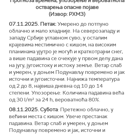
Прогноза времена, упозорење и вероватноћа
остварења опасне појаве
(Извор: РХМЗ)
07.11.2025. Петак:
Умерено до потпуно
облачно и мало хладније. На северозападу и
западу Србије углавном суво, у осталим
крајевима местимично с кишом, на високим
планинама ујутро је могућ и краткотрајни снег,
а више падавина се очекује у првом делу дана
на југу, југоистоку и истоку земље. Ветар слаб
и умерен, у доњем Подунављу повремено и јак
источни и југоисточни. Најнижа температура
од 2 до 8, највиша дневна од 10 до 14
степени. Упозорење: Количина падавина већа
од 30 l/m² за 24 h, вероватноћа 80%.
08.11.2025. Субота
: Претежно облачно, у
већини места с кишом. Увече престанак
падавина. Ветар слаб и умерен, у доњем
Подунављу повремено и јак, источни и