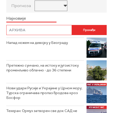
Прогноза
Најновије
Напад ножем на девојку у Београду
Претежно сунчано, на истоку и југоистоку
променљиво облачно - до 36 степени
Нови удари Русије и Украјине у Црном мору;
Турска ограничава пролаз бродова кроз
Босфор
Техеран: Ормуз затворен све док САД не