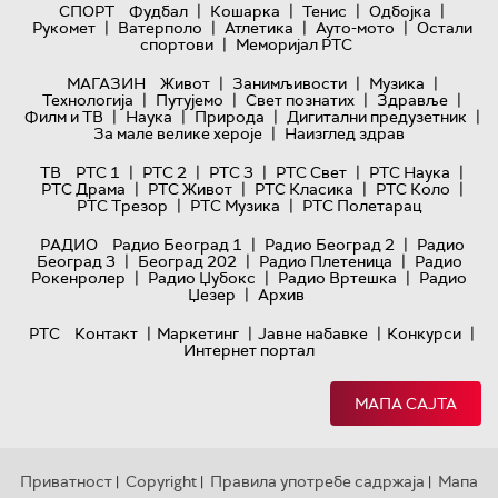
|
|
|
|
СПОРТ
Фудбал
Кошарка
Тенис
Одбојка
|
|
|
|
Рукомет
Ватерполо
Атлетика
Ауто-мото
Остали
|
спортови
Меморијал РТС
|
|
|
МАГАЗИН
Живот
Занимљивости
Музика
|
|
|
|
Технологијa
Путујемо
Свет познатих
Здравље
|
|
|
|
Филм и ТВ
Наука
Природа
Дигитални предузетник
|
За мале велике хероје
Наизглед здрав
|
|
|
|
|
ТВ
РТС 1
РТС 2
РТС 3
РТС Свет
РТС Наука
|
|
|
|
РТС Драма
РТС Живот
РТС Класика
РТС Коло
|
|
РТС Трезор
РТС Музика
РТС Полетарац
|
|
РАДИО
Радио Београд 1
Радио Београд 2
Радио
|
|
|
Београд 3
Београд 202
Радио Плетеница
Радио
|
|
|
Рокенролер
Радио Џубокс
Радио Вртешка
Радио
|
Џезер
Архив
|
|
|
|
РТС
Контакт
Маркетинг
Јавне набавке
Конкурси
Интернет портал
МАПА САЈТА
Приватност
Copyright
Правила употребе садржаја
Мапа
|
|
|