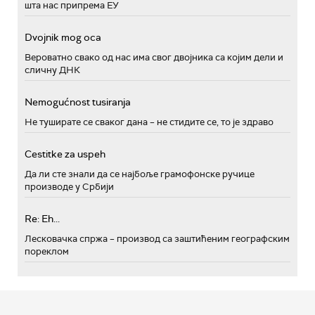
шта нас припрема ЕУ
Dvojnik mog oca
Вероватно свако од нас има свог двојника са којим дели и
сличну ДНК
Nemogućnost tusiranja
Не туширате се сваког дана – не стидите се, то је здраво
Cestitke za uspeh
Да ли сте знали да се најбоље грамофонске ручице
производе у Србији
Re: Eh...
Лесковачка спржа – производ са заштићеним географским
пореклом