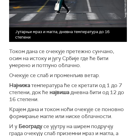
Јутарњи мраз и магла, дневна температура до 16
степени
Током дана се очекује претежно сунчано,
осим на истоку и југу Србије где ће бити
умерено и потпуно облачно.
Очекује се слаб и променљив ветар.
Најнижа
температура ће се кретати од 1 до 7
степени, док ће
највиша
дневна бити од 12 до
16 степени.
Крајем дана и током ноћи очекује се поновно
формирање магле или ниске облачности.
И у
Београду
се ујутру на ширем подручју
града очекују слаб приземни мраз и магла, а