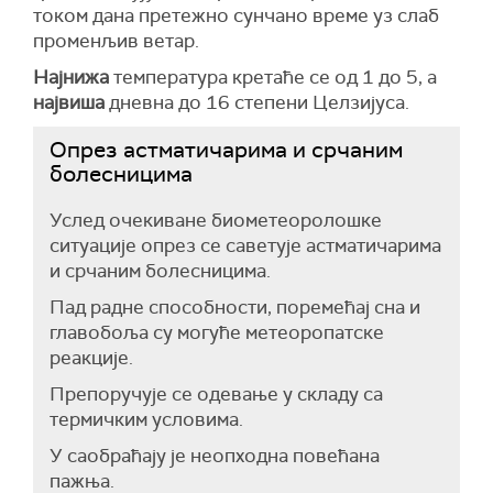
током дана претежно сунчано време уз слаб
променљив ветар.
Најнижа
температура кретаће се од 1 до 5, а
највиша
дневна до 16 степени Целзијуса.
Опрез астматичарима и срчаним
болесницима
Услед очекиванe биометеоролошкe
ситуације опрез се саветује астматичарима
и срчаним болесницима.
Пад радне способности, поремећај сна и
главобоља су могуће метеоропатске
реакције.
Препоручује се одевање у складу са
термичким условима.
У саобраћају је неопходна повећана
пажња.