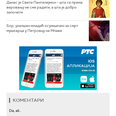
Данас је Свети Пантелејмон – шта се према
веровању не сме радити, а шта је добро
започети
Бор, ухапшен младић осумњичен за смрт
мушкарца у Петровцу на Млави
КОМЕНТАРИ
Da, ali...