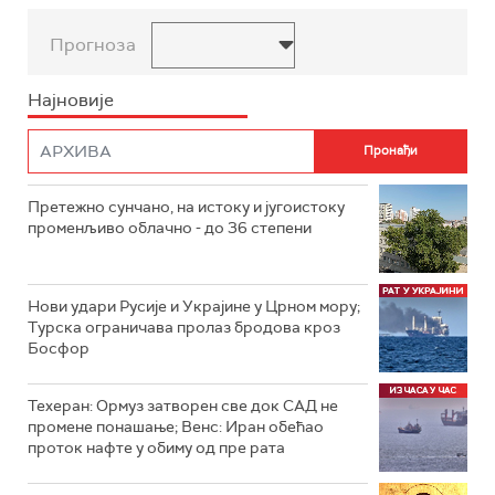
Прогноза
Најновије
Претежно сунчано, на истоку и југоистоку
променљиво облачно - до 36 степени
Нови удари Русије и Украјине у Црном мору;
Турска ограничава пролаз бродова кроз
Босфор
Техеран: Ормуз затворен све док САД не
промене понашање; Венс: Иран обећао
проток нафте у обиму од пре рата