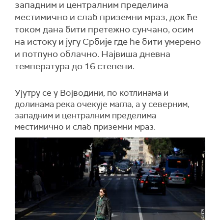
западним и централним пределима
местимично и слаб приземни мраз, док ће
током дана бити претежно сунчано, осим
на истоку и југу Србије где ће бити умерено
и потпуно облачно. Највиша дневна
температура до 16 степени.
Ујутру се у Војводини, по котлинама и
долинама река очекује магла, а у северним,
западним и централним пределима
местимично и слаб приземни мраз.