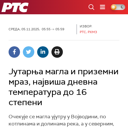
РТС
ИЗВОР:
СРЕДА, 05.11.2025, 05:55 -> 05:59
РТС, РХМЗ
Јутарња магла и приземни
мраз, највиша дневна
температура до 16
степени
Очекује се магла ујутру у Војводини, по
котлинама и долинама река, а у северним,