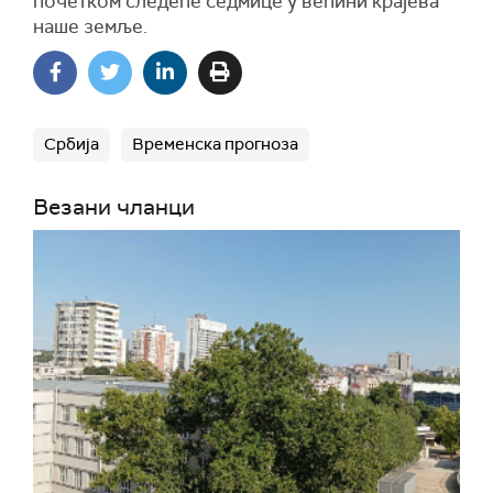
почетком следеће седмице у већини крајева
наше земље.
Србија
Временска прогноза
Везани чланци