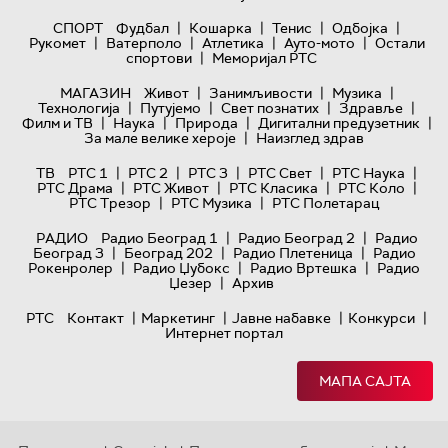
|
|
|
|
СПОРТ
Фудбал
Кошарка
Тенис
Одбојка
|
|
|
|
Рукомет
Ватерполо
Атлетика
Ауто-мото
Остали
|
спортови
Меморијал РТС
|
|
|
МАГАЗИН
Живот
Занимљивости
Музика
|
|
|
|
Технологијa
Путујемо
Свет познатих
Здравље
|
|
|
|
Филм и ТВ
Наука
Природа
Дигитални предузетник
|
За мале велике хероје
Наизглед здрав
|
|
|
|
|
ТВ
РТС 1
РТС 2
РТС 3
РТС Свет
РТС Наука
|
|
|
|
РТС Драма
РТС Живот
РТС Класика
РТС Коло
|
|
РТС Трезор
РТС Музика
РТС Полетарац
|
|
РАДИО
Радио Београд 1
Радио Београд 2
Радио
|
|
|
Београд 3
Београд 202
Радио Плетеница
Радио
|
|
|
Рокенролер
Радио Џубокс
Радио Вртешка
Радио
|
Џезер
Архив
|
|
|
|
РТС
Контакт
Маркетинг
Јавне набавке
Конкурси
Интернет портал
МАПА САЈТА