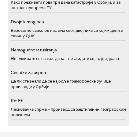
Како преживети прва три дана катастрофе у Србији, и за
шта нас припрема ЕУ
Dvojnik mog oca
Вероватно свако од нас има свог двојника са којим дели и
сличну ДНК
Nemogućnost tusiranja
Не туширате се сваког дана – не стидите се, то је здраво
Cestitke za uspeh
Да ли сте знали да се најбоље грамофонске ручице
производе у Србији
Re: Eh...
Лесковачка спржа – производ са заштићеним географским
пореклом