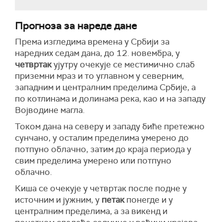
Прогноза за нареде дане
Према изгледима времена у Србији за
наредних седам дана, до 12. новембра, у
четвртак
ујутру очекује се местимично слаб
приземни мраз и то углавном у северним,
западним и централним пределима Србије, а
по котлинама и долинама река, као и на западу
Војводине магла.
Током дана на северу и западу биће претежно
сунчано, у осталим пределима умерено до
потпуно облачно, затим до краја периода у
свим пределима умерено или потпуно
облачно.
Киша се очекује у четвртак после подне у
источним и јужним, у
петак
понегде и у
централним пределима, а за викенд и