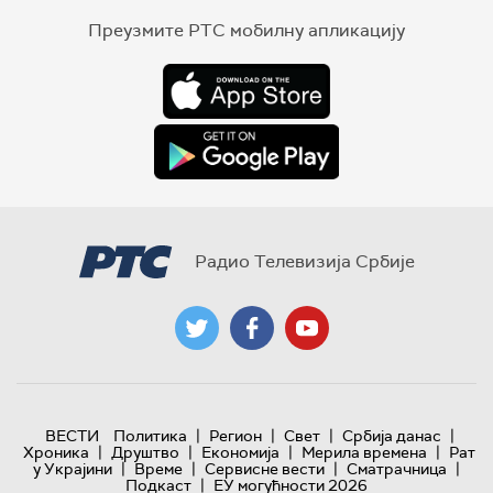
Преузмите РТС мобилну апликацију
Радио Телевизија Србије
|
|
|
|
ВЕСТИ
Политика
Регион
Свет
Србија данас
|
|
|
|
Хроника
Друштво
Економија
Мерила времена
Рат
|
|
|
|
у Украјини
Време
Сервисне вести
Сматрачница
|
Подкаст
ЕУ могућности 2026