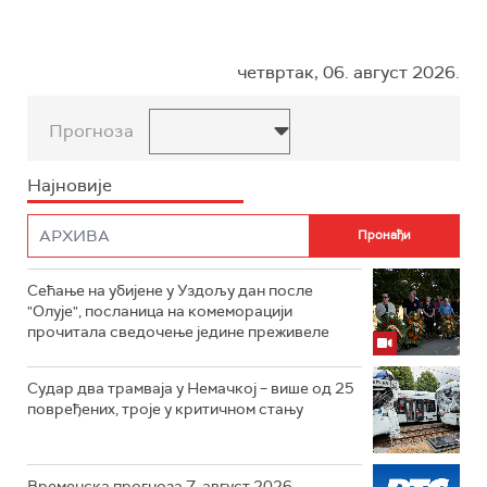
четвртак, 06. август 2026.
Прогноза
Најновије
Сећање на убијене у Уздољу дан после
"Олује", посланица на комеморацији
прочитала сведочење једине преживеле
Судар два трамваја у Немачкој – више од 25
повређених, троје у критичном стању
Временска прогноза 7. август 2026.