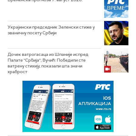
Украјински председник Зеленски стиже у
званичну посету Србији
Дочек ватрогасаца из Шпаније испред
Палате "Србија"; Вучић: Победили сте
ватрену стихију, показали шта значи
храброст