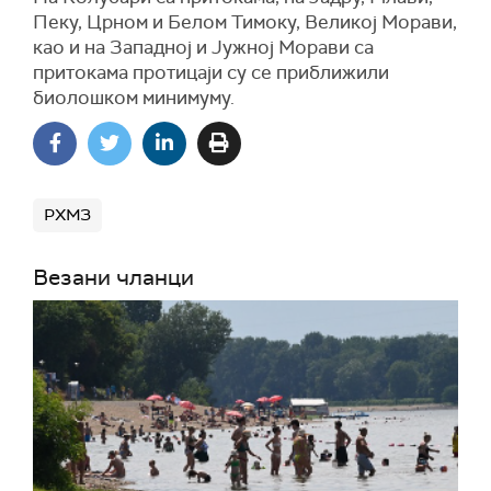
Пеку, Црном и Белом Тимоку, Великој Морави,
као и на Западној и Јужној Морави са
притокама протицаји су се приближили
биолошком минимуму.
РХМЗ
Везани чланци