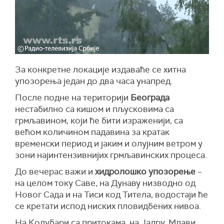
За конкретне локације издаваће се хитна
упозорења један до два часа унапред.
После подне на територији
Београда
нестабилно са кишом и пљусковима са
грмљавином, који ће бити израженији, са
већом количином падавина за кратак
временски период и јаким и олујним ветром у
зони најинтензивнијих грмљавинских процеса.
До вечерас важи и
хидролошко упозорење
–
на целом току Саве, на Дунаву низводно од
Новог Сада и на Тиси код Титела, водостаји ће
се кретати испод ниских пловидбених нивоа.
На Колубари са притокама, на Јадру, Млави,