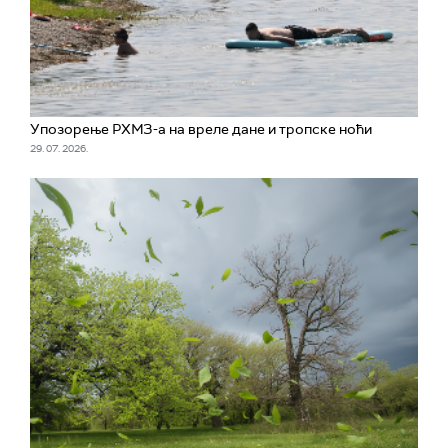
Упозорење РХМЗ-а на вреле дане и тропске ноћи
29. 07. 2026.