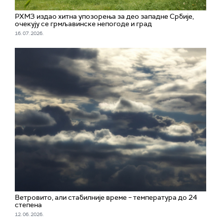
РХМЗ издао хитна упозорења за део западне Србије,
очекују се грмљавинске непогоде и град
16. 07. 2026.
Ветровито, али стабилније време – температура до 24
степена
12. 06. 2026.