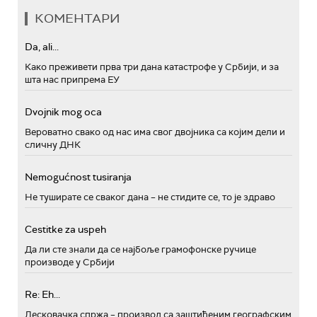
КОМЕНТАРИ
Da, ali...
Како преживети прва три дана катастрофе у Србији, и за
шта нас припрема ЕУ
Dvojnik mog oca
Вероватно свако од нас има свог двојника са којим дели и
сличну ДНК
Nemogućnost tusiranja
Не туширате се сваког дана – не стидите се, то је здраво
Cestitke za uspeh
Да ли сте знали да се најбоље грамофонске ручице
производе у Србији
Re: Eh...
Лесковачка спржа – производ са заштићеним географским