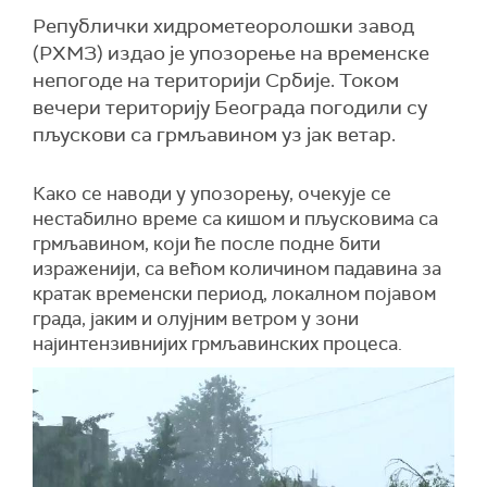
Републички хидрометеоролошки завод
(РХМЗ) издао је упозорење на временске
непогоде на територији Србије. Током
вечери територију Београда погодили су
пљускови са грмљавином уз јак ветар.
Како се наводи у упозорењу, очекује се
нестабилно време са кишом и пљусковима са
грмљавином, који ће после подне бити
израженији, са већом количином падавина за
кратак временски период, локалном појавом
града, јаким и олујним ветром у зони
најинтензивнијих грмљавинских процеса.