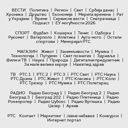
|
|
|
|
ВЕСТИ
Политика
Регион
Свет
Србија данас
|
|
|
|
Хроника
Друштво
Економија
Мерила времена
Рат
|
|
|
|
у Украјини
Време
Сервисне вести
Сматрачница
|
Подкаст
ЕУ могућности 2026
|
|
|
|
СПОРТ
Фудбал
Кошарка
Тенис
Одбојка
|
|
|
|
Рукомет
Ватерполо
Атлетика
Ауто-мото
Остали
|
спортови
Меморијал РТС
|
|
|
МАГАЗИН
Живот
Занимљивости
Музика
|
|
|
|
Технологијa
Путујемо
Свет познатих
Здравље
|
|
|
|
Филм и ТВ
Наука
Природа
Дигитални предузетник
|
За мале велике хероје
Наизглед здрав
|
|
|
|
|
ТВ
РТС 1
РТС 2
РТС 3
РТС Свет
РТС Наука
|
|
|
|
РТС Драма
РТС Живот
РТС Класика
РТС Коло
|
|
РТС Трезор
РТС Музика
РТС Полетарац
|
|
РАДИО
Радио Београд 1
Радио Београд 2
Радио
|
|
|
Београд 3
Београд 202
Радио Плетеница
Радио
|
|
|
Рокенролер
Радио Џубокс
Радио Вртешка
Радио
|
Џезер
Архив
|
|
|
|
РТС
Контакт
Маркетинг
Јавне набавке
Конкурси
Интернет портал