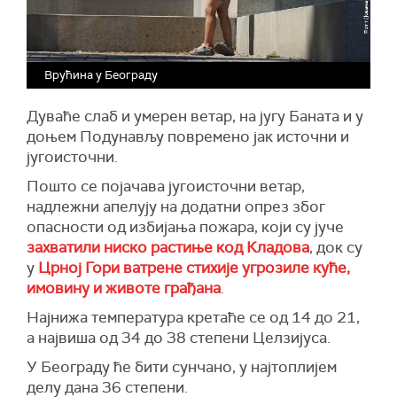
Врућина у Београду
Дуваће слаб и умерен ветар, на југу Баната и у
доњем Подунављу повремено јак источни и
југоисточни.
Пошто се појачава југоисточни ветар,
надлежни апелују на додатни опрез због
опасности од избијања пожара, који су јуче
захватили ниско растиње код Кладова
, док су
у
Црној Гори ватрене стихије угрозиле куће,
имовину и животе грађана
.
Најнижа температура кретаће се од 14 до 21,
а највиша од 34 до 38 степени Целзијуса.
У Београду ће бити сунчано, у најтоплијем
делу дана 36 степени.