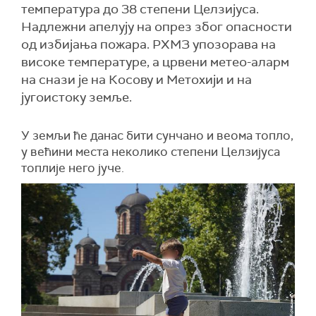
температура до 38 степени Целзијуса.
Надлежни апелују на опрез због опасности
од избијања пожара. РХМЗ упозорава на
високе температуре, а црвени метео-аларм
на снази је на Косову и Метохији и на
југоистоку земље.
У земљи ће данас бити сунчано и веома топло,
у већини места неколико степени Целзијуса
топлије него јуче.