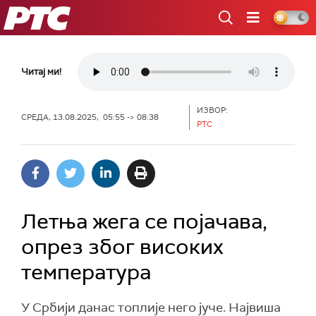
РТС
Читај ми!
ИЗВОР:
СРЕДА, 13.08.2025, 05:55 -> 08:38
РТС
Летња жега се појачава,
опрез због високих
температура
У Србији данас топлије него јуче. Највиша