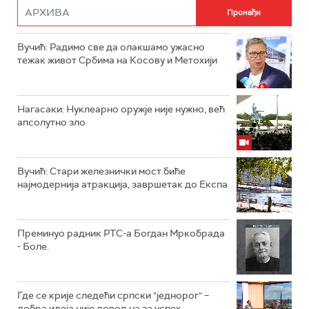
Вучић: Радимо све да олакшамо ужасно
тежак живот Србима на Косову и Метохији
Нагасаки: Нуклеарно оружје није нужно, већ
апсолутно зло
Вучић: Стари железнички мост биће
најмодернија атракција, завршетак до Експа
Преминуо радник РТС-а Богдан Мркобрада
- Боле.
Где се крије следећи српски "једнорог" –
добра идеја није довољна за успех