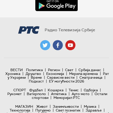
Радио Телевизија Србије
|
|
|
|
ВЕСТИ
Политика
Регион
Свет
Србија данас
|
|
|
|
Хроника
Друштво
Економија
Мерила времена
Рат
|
|
|
|
у Украјини
Време
Сервисне вести
Сматрачница
|
Подкаст
ЕУ могућности 2026
|
|
|
|
СПОРТ
Фудбал
Кошарка
Тенис
Одбојка
|
|
|
|
Рукомет
Ватерполо
Атлетика
Ауто-мото
Остали
|
спортови
Меморијал РТС
|
|
|
МАГАЗИН
Живот
Занимљивости
Музика
|
|
|
|
Технологијa
Путујемо
Свет познатих
Здравље