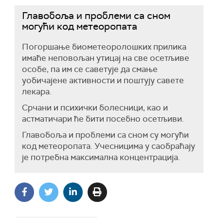
Главобоља и проблеми са сном
могући код метеоропата
Погоршање биометеоролошких прилика
имаће неповољан утицај на све осетљиве
особе, па им се саветује да смање
уобичајене активности и поштују савете
лекара.
Срчани и психички болесници, као и
астматичари ће бити посебно осетљиви.
Главобоља и проблеми са сном су могући
код метеоропата. Учесницима у саобраћају
је потребна максимална концентрација.