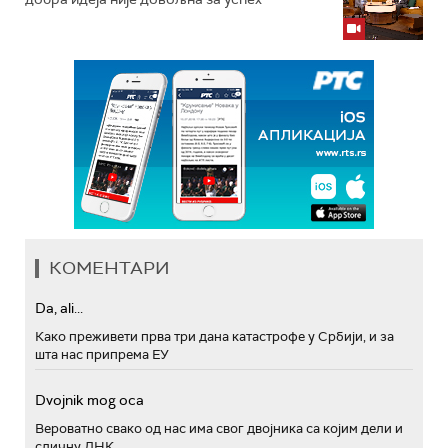
КОМЕНТАРИ
Da, ali...
Како преживети прва три дана катастрофе у Србији, и за
шта нас припрема ЕУ
Dvojnik mog oca
Вероватно свако од нас има свог двојника са којим дели и
сличну ДНК