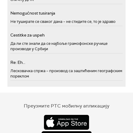
Nemogućnost tusiranja
Не туширате се сваког дана – не стидите се, то је здраво
Cestitke za uspeh
Да ли сте знали да се најбоље грамофонске ручице
производе у Србији
Re: Eh...
Лесковачка спржа – производ са заштићеним географским
пореклом
Преузмите РТС мобилну апликацију