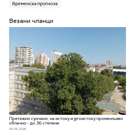
Временска прогноза
Везани чланци
Претежно сунчано, на истоку и југоистоку променљиво
облачно - до 36 степени
09. 08. 2026.