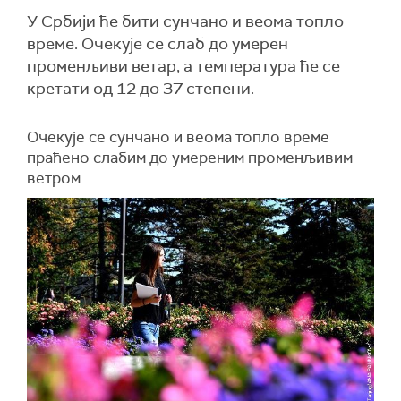
У Србији ће бити сунчано и веома топло
време. Очекује се слаб до умерен
променљиви ветар, а температура ће се
кретати од 12 до 37 степени.
Очекује се сунчано и веома топло време
праћено слабим до умереним променљивим
ветром.