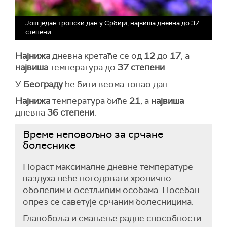
Још један тропски дан у Србији, највиша дневна до 37
степени
Најнижа
дневна кретаће се од
12
до
17
, а
највиша
температура до
37
степени
.
У
Београду
ће бити веома топао дан.
Најнижа
температура биће
21
, а
највиша
дневна
36
степени
.
Време неповољно за срчане
болеснике
Пораст максималне дневне температуре
ваздуха неће погодовати хронично
оболелим и осетљивим особама. Посебан
опрез се саветује срчаним болесницима.
Главобоља и смањење радне способности