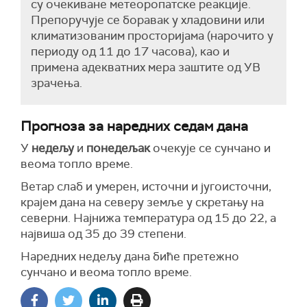
су очекиване метеоропатске реакције.
Препоручује се боравак у хладовини или
климатизованим просторијама (нарочито у
периоду од 11 до 17 часова), као и
примена адекватних мера заштите од УВ
зрачења.
Прогноза за наредних седам дана
У
недељу
и
понедељак
очекује се сунчано и
веома топло време.
Ветар слаб и умерен, источни и југоисточни,
крајем дана на северу земље у скретању на
северни. Најнижа температура од 15 до 22, а
највиша од 35 до 39 степени.
Наредних недељу дана биће претежно
сунчано и веома топло време.