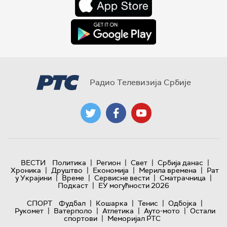
Радио Телевизија Србије
|
|
|
|
ВЕСТИ
Политика
Регион
Свет
Србија данас
|
|
|
|
Хроника
Друштво
Економија
Мерила времена
Рат
|
|
|
|
у Украјини
Време
Сервисне вести
Сматрачница
|
Подкаст
ЕУ могућности 2026
|
|
|
|
СПОРТ
Фудбал
Кошарка
Тенис
Одбојка
|
|
|
|
Рукомет
Ватерполо
Атлетика
Ауто-мото
Остали
|
спортови
Меморијал РТС