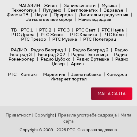
|
|
|
МАГАЗИН
Живот
Занимљивости
Музика
|
|
|
|
Технологијa
Путујемо
Свет познатих
Здравље
|
|
|
|
Филм и ТВ
Наука
Природа
Дигитални предузетник
|
За мале велике хероје
Наизглед здрав
|
|
|
|
|
ТВ
РТС 1
РТС 2
РТС 3
РТС Свет
РТС Наука
|
|
|
|
РТС Драма
РТС Живот
РТС Класика
РТС Коло
|
|
РТС Трезор
РТС Музика
РТС Полетарац
|
|
РАДИО
Радио Београд 1
Радио Београд 2
Радио
|
|
|
Београд 3
Београд 202
Радио Плетеница
Радио
|
|
|
Рокенролер
Радио Џубокс
Радио Вртешка
Радио
|
Џезер
Архив
|
|
|
|
РТС
Контакт
Маркетинг
Јавне набавке
Конкурси
Интернет портал
МАПА САЈТА
Приватност
Copyright
Правила употребе садржаја
Мапа
|
|
|
сајта
Copyright © 2008 - 2026 РТС. Сва права задржана.