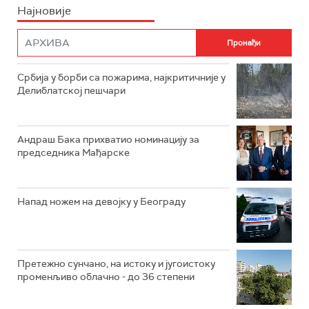
Најновије
Србија у борби са пожарима, најкритичније у
Делиблатској пешчари
Андраш Бака прихватио номинацију за
председника Мађарске
Напад ножем на девојку у Београду
Претежно сунчано, на истоку и југоистоку
променљиво облачно - до 36 степени