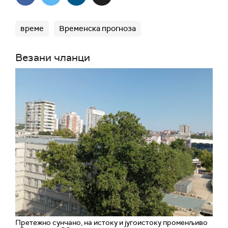
време
Временска прогноза
Везани чланци
Претежно сунчано, на истоку и југоистоку променљиво