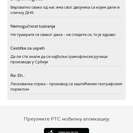
Вероватно свако од нас има свог двојника са којим дели и
сличну ДНК
Nemogućnost tusiranja
Не туширате се сваког дана – не стидите се, то је здраво
Cestitke za uspeh
Да ли сте знали да се најбоље грамофонске ручице
производе у Србији
Re: Eh...
Лесковачка спржа – производ са заштићеним географским
пореклом
Преузмите РТС мобилну апликацију