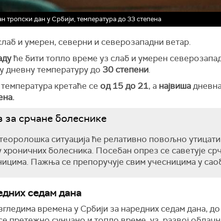
ан тропски дан у Србији, температура до 33 степена
лаб и умерен, северни и северозападни ветар.
аду
ће бити топло време уз слаб и умерен северозапа
шу дневну температуру до
30 степени
.
температура кретаће се
од 15 до 21
, а
највиша
дневн
ена.
 за срчане болеснике
еоролошка ситуација ће релативно повољно утицати
 хроничних болесника. Посебан опрез се саветује ср
ицима. Пажња се препоручује свим учесницима у саоб
едних седам дана
гледима времена у Србији за наредних седам дана, до 2
се претежно сунчано и топло време, уз развој облачн