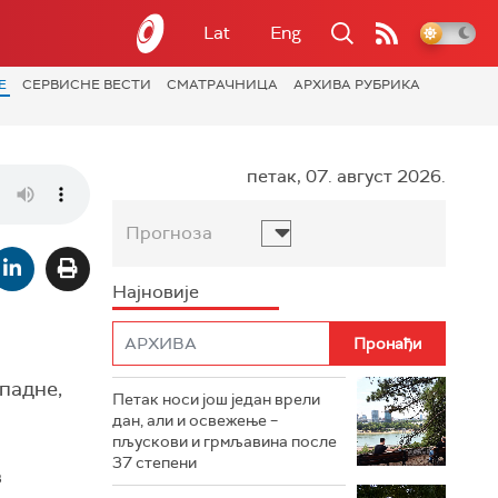
Lat
Eng
Е
СЕРВИСНЕ ВЕСТИ
СМАТРАЧНИЦА
АРХИВА РУБРИКА
петак, 07. август 2026.
Прогноза
Најновије
падне,
Петак носи још један врели
дан, али и освежење –
пљускови и грмљавина после
37 степени
з