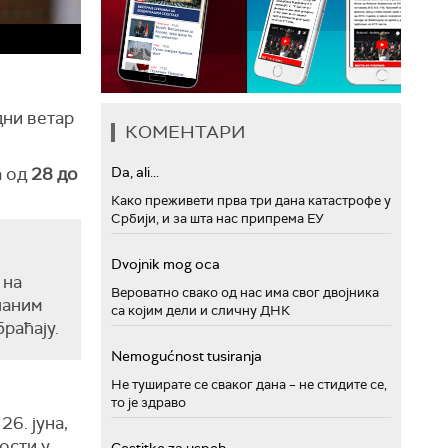
дни ветар
КОМЕНТАРИ
а од
28 до
Da, ali...
Како преживети прва три дана катастрофе у
Србији, и за шта нас припрема ЕУ
Dvojnik mog oca
 на
Вероватно свако од нас има свог двојника
чаним
са којим дели и сличну ДНК
раћају.
Nemogućnost tusiranja
Не туширате се сваког дана – не стидите се,
то је здраво
6. јуна,
ости у