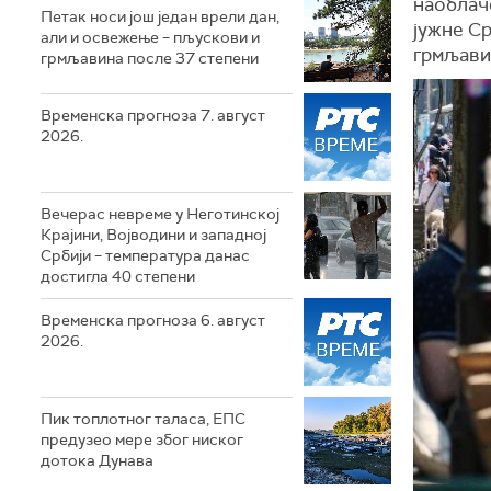
наоблач
Петак носи још један врели дан,
јужне С
али и освежење – пљускови и
грмљави
грмљавина после 37 степени
Временска прогноза 7. август
2026.
Вечерас невреме у Неготинској
Крајини, Војводини и западној
Србији – температура данас
достигла 40 степени
Временска прогноза 6. август
2026.
Пик топлотног таласа, ЕПС
предузео мере због ниског
дотока Дунава