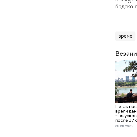
брдско-п
време
Везани
Петак нос
врели дан
– пљусков
после 37 
06. 08. 2026.