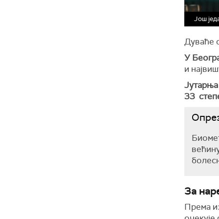
Још јед
Дуваће с
У Беогр
и најви
Јутарња
33 степ
Опрез
Биомет
већину
болесн
За нар
Према из
очекује 