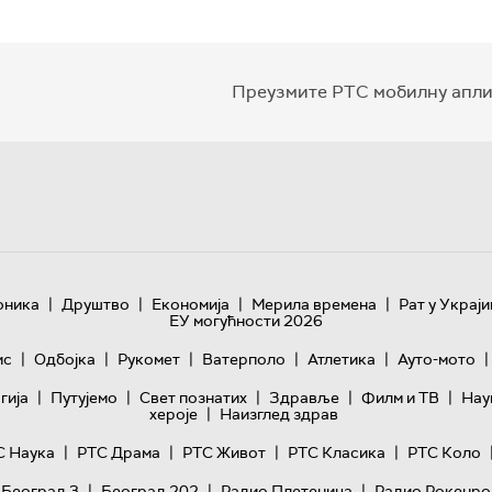
Преузмите РТС мобилну апли
|
|
|
|
оника
Друштво
Економија
Мерила времена
Рат у Украји
ЕУ могућности 2026
|
|
|
|
|
|
ис
Одбојка
Рукомет
Ватерполо
Атлетика
Ауто-мото
|
|
|
|
|
гијa
Путујемо
Свет познатих
Здравље
Филм и ТВ
Нау
|
хероје
Наизглед здрав
|
|
|
|
С Наука
РТС Драма
РТС Живот
РТС Класика
РТС Коло
|
|
|
 Београд 3
Београд 202
Радио Плетеница
Радио Рокенро