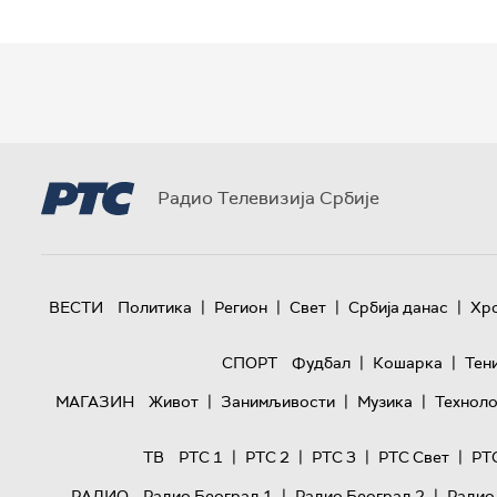
Радио Телевизија Србије
|
|
|
|
ВЕСТИ
Политика
Регион
Свет
Србија данас
Хр
|
|
СПОРТ
Фудбал
Кошарка
Тен
|
|
|
МАГАЗИН
Живот
Занимљивости
Музика
Техноло
|
|
|
|
ТВ
РТС 1
РТС 2
РТС 3
РТС Свет
РТ
|
|
РАДИО
Радио Београд 1
Радио Београд 2
Радио