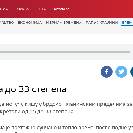
АДИО
ЕМИСИЈЕ
РТС
Остало
РУШТВО
ЕКОНОМИЈА
МЕРИЛА ВРЕМЕНА
РАТ У УКРАЈИНИ
ВРЕМ
а до 33 степена
 уз могућу кишу у брдско-планинским пределима за
 кретати од 15 до 33 степена.
а је претежно сунчано и топло време, после подне у