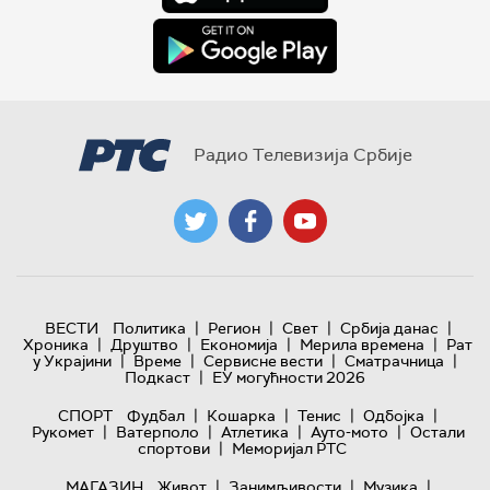
Радио Телевизија Србије
|
|
|
|
ВЕСТИ
Политика
Регион
Свет
Србија данас
|
|
|
|
Хроника
Друштво
Економија
Мерила времена
Рат
|
|
|
|
у Украјини
Време
Сервисне вести
Сматрачница
|
Подкаст
ЕУ могућности 2026
|
|
|
|
СПОРТ
Фудбал
Кошарка
Тенис
Одбојка
|
|
|
|
Рукомет
Ватерполо
Атлетика
Ауто-мото
Остали
|
спортови
Меморијал РТС
|
|
|
МАГАЗИН
Живот
Занимљивости
Музика