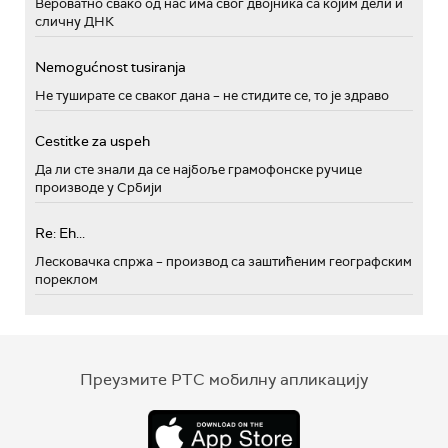
Вероватно свако од нас има свог двојника са којим дели и
сличну ДНК
Nemogućnost tusiranja
Не туширате се сваког дана – не стидите се, то је здраво
Cestitke za uspeh
Да ли сте знали да се најбоље грамофонске ручице
производе у Србији
Re: Eh...
Лесковачка спржа – производ са заштићеним географским
пореклом
Преузмите РТС мобилну апликацију