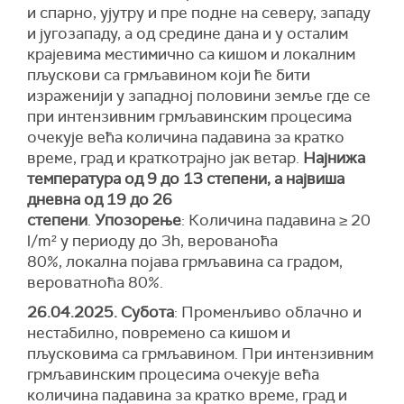
и спарно, ујутру и пре подне на северу, западу
и југозападу, а од средине дана и у осталим
крајевима местимично са кишом и локалним
пљускови са грмљавином који ће бити
израженији у западној половини земље где се
при интензивним грмљавинским процесима
очекује већа количина падавина за кратко
време, град и краткотрајно јак ветар.
Најнижа
температура од 9 до 13 степени, а највиша
дневна од 19 до 26
степени
.
Упозорење
: Количина падавина ≥ 20
l/m² у периоду до 3h, верованоћа
80%, локална појава грмљавина са градом,
вероватноћа 80%.
26.04.2025. Субота
: Променљиво облачно и
нестабилно, повремено са кишом и
пљусковима са грмљавином. При интензивним
грмљавинским процесима очекује већа
количина падавина за кратко време, град и