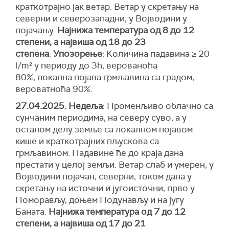
краткотрајно јак ветар. Ветар у скретању на
северни и северозападни, у Војводини у
појачању.
Најнижа температура од 8 до 12
степени, а највиша од 18 до 23
степена
.
Упозорење
: Количина падавина ≥ 20
l/m² у периоду до 3h, верованоћа
80%, локална појава грмљавина са градом,
вероватноћа 90%.
27.04.2025. Недеља
: Променљиво облачно са
сунчаним периодима, на северу суво, а у
осталом делу земље са локалном појавом
кише и краткотрајних пљускова са
грмљавином. Падавине ће до краја дана
престати у целој земљи. Ветар слаб и умерен, у
Војводини појачан, северни, током дана у
скретању на источни и југоисточни, прво у
Поморављу, доњем Подунављу и на југу
Баната.
Најнижа температура од 7 до 12
степени, а највиша од 17 до 21