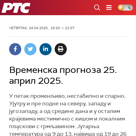
РТС
ЧЕТВРТАК, 24.04.2025, 19:20 -> 21:07
Временска прогноза 25.
април 2025.
У петак променљиво, нестабилно и спарно.
Ујутру и пре подне на северу, западу и
југозападу, а од средине дана и у осталим
крајевима местимично с кишом и локалним
пљускови с грмљавином. Јутарња
температура од 9 до 13, највиша од 19 до 26