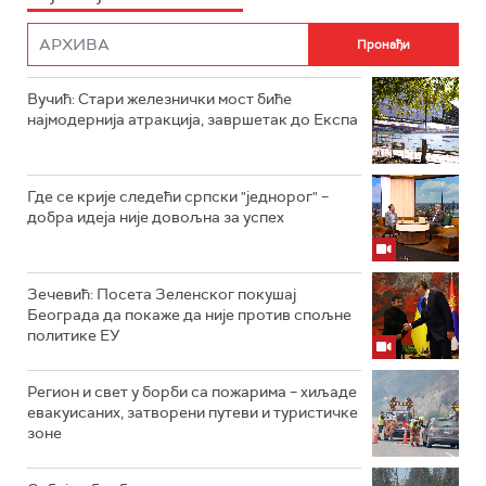
Вучић: Стари железнички мост биће
најмодернија атракција, завршетак до Експа
Где се крије следећи српски "једнорог" –
добра идеја није довољна за успех
Зечевић: Посета Зеленског покушај
Београда да покаже да није против спољне
политике ЕУ
Регион и свет у борби са пожарима – хиљаде
евакуисаних, затворени путеви и туристичке
зоне