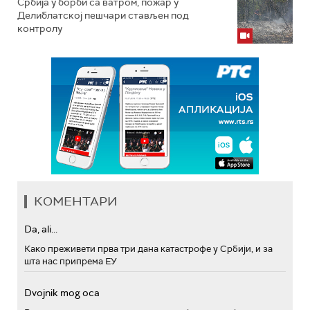
Србија у борби са ватром, пожар у
Делиблатској пешчари стављен под
контролу
КОМЕНТАРИ
Da, ali...
Како преживети прва три дана катастрофе у Србији, и за
шта нас припрема ЕУ
Dvojnik mog oca