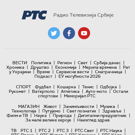
Радио Телевизија Србије
|
|
|
|
ВЕСТИ
Политика
Регион
Свет
Србија данас
|
|
|
|
Хроника
Друштво
Економија
Мерила времена
Рат
|
|
|
|
у Украјини
Време
Сервисне вести
Сматрачница
|
Подкаст
ЕУ могућности 2026
|
|
|
|
СПОРТ
Фудбал
Кошарка
Тенис
Одбојка
|
|
|
|
Рукомет
Ватерполо
Атлетика
Ауто-мото
Остали
|
спортови
Меморијал РТС
|
|
|
МАГАЗИН
Живот
Занимљивости
Музика
|
|
|
|
Технологијa
Путујемо
Свет познатих
Здравље
|
|
|
|
Филм и ТВ
Наука
Природа
Дигитални предузетник
|
За мале велике хероје
Наизглед здрав
|
|
|
|
|
ТВ
РТС 1
РТС 2
РТС 3
РТС Свет
РТС Наука