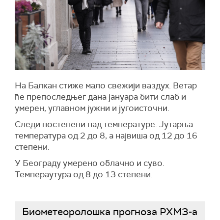
На Балкан стиже мало свежији ваздух. Ветар
ће препоследњег дана јануара бити слаб и
умерен, углавном јужни и југоисточни.
Следи постепени пад температуре. Јутарња
температура од 2 до 8, а највиша од 12 до 16
степени.
У Београду умерено облачно и суво.
Темпераутура од 8 до 13 степени.
Биометеоролошка прогноза РХМЗ-а