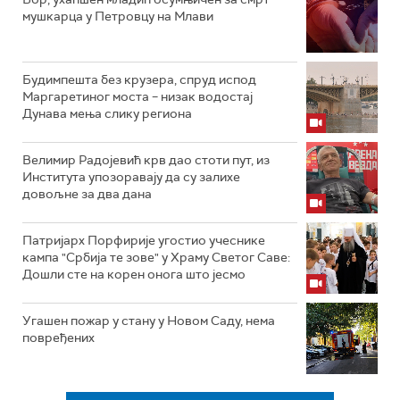
мушкарца у Петровцу на Млави
Будимпешта без крузера, спруд испод
Маргаретиног моста – низак водостај
Дунава мења слику региона
Велимир Радојевић крв дао стоти пут, из
Института упозоравају да су залихе
довољне за два дана
Патријарх Порфирије угостио учеснике
кампа "Србија те зове" у Храму Светог Саве:
Дошли сте на корен онога што јесмо
Угашен пожар у стану у Новом Саду, нема
повређених