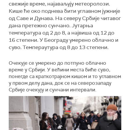
свежије време, најаваљују метеоролози.
Кише ће око поднева бити углавном јужније
од Саве и Дунава. На северу Србије читавог
дана претежно сунчано. Јутарња
температура од 2 до 8, а највиша од 12 до
16 степени. У Београду умерено облачно и
суво. Темпераутура од 8 до 13 степени.
Очекује се умерено до потпуно облачно
време у Србији. У већини места биће суво,
понегде са краткотрајном кишом и то углавном
у првом делу дана, док се на северозападу
Србије очекују и сунчани интервали.