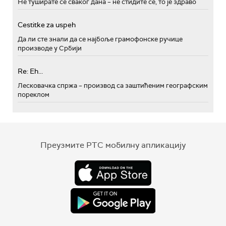
Не туширате се сваког дана – не стидите се, то је здраво
Cestitke za uspeh
Да ли сте знали да се најбоље грамофонске ручице
производе у Србији
Re: Eh...
Лесковачка спржа – производ са заштићеним географским
пореклом
Преузмите РТС мобилну апликацију