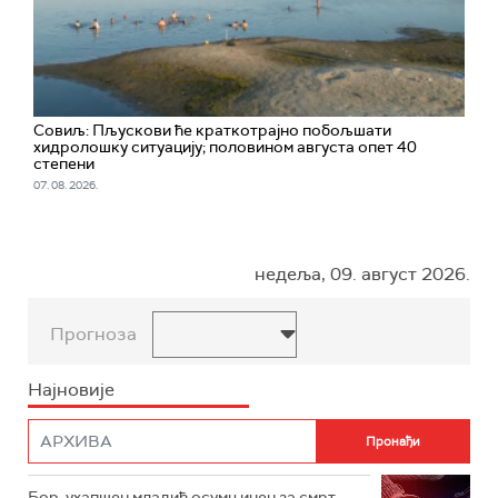
Совиљ: Пљускови ће краткотрајно побољшати
хидролошку ситуацију; половином августа опет 40
степени
07. 08. 2026.
недеља, 09. август 2026.
Прогноза
Најновије
Бор, ухапшен младић осумњичен за смрт