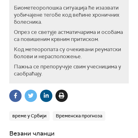
Биометеоролошка ситуација ће изазвати
уобичајене тегобе код већине хроничних
болесника.
Опрез се светује астматичарима и особама
са повишеним крвним притиском.
Код метеоропата су очекивани реуматски
болови и нерасположење.
Пажња се препоручује свим учесницима у
саобраћају.
време у Србији
Временска прогноза
Везани чланци