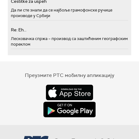
Cestitke za uspeh
Да ли сте знали да се најбоље грамофонске ручице
производе у Србији
Re: Eh...
Лесковачка спржа – производ са заштићеним географским
пореклом
Преузмите РТС мобилну апликацију