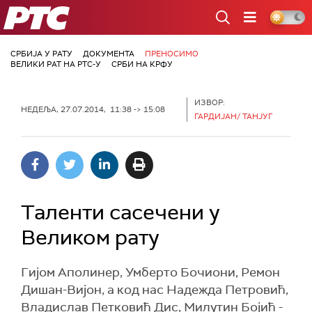
РТС
СРБИЈА У РАТУ
ДОКУМЕНТА
ПРЕНОСИМО
ВЕЛИКИ РАТ НА РТС-У
СРБИ НА КРФУ
ИЗВОР:
НЕДЕЉА, 27.07.2014, 11:38 -> 15:08
ГАРДИЈАН/ ТАНЈУГ
Таленти сасечени у
Великом рату
Гијом Аполинер, Умберто Бочиони, Ремон
Дишан-Вијон, а код нас Надежда Петровић,
Владислав Петковић Дис, Милутин Бојић -