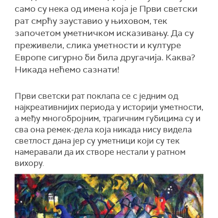
само су нека од имена која је Први светски
рат смрћу зауставио у њиховом, тек
започетом уметничком исказивању. Да су
преживели, слика уметности и културе
Европе сигурно би била другачија. Каква?
Никада нећемо сазнати!
Први светски рат поклапа се с једним од
најкреативнијих периода у историји уметности,
а међу многобројним, трагичним губицима су и
сва она ремек-дела која никада нису видела
светлост дана јер су уметници који су тек
намеравали да их створе нестали у ратном
вихору.