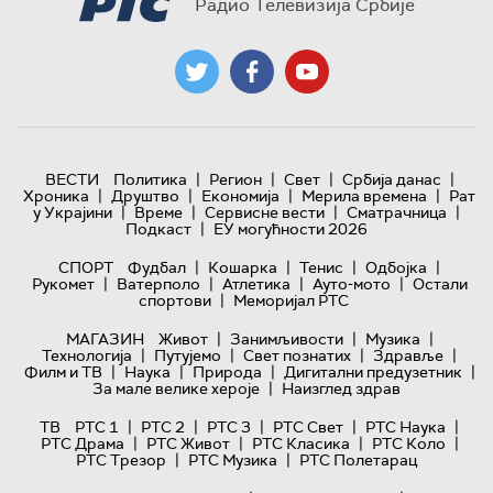
Радио Телевизија Србије
|
|
|
|
ВЕСТИ
Политика
Регион
Свет
Србија данас
|
|
|
|
Хроника
Друштво
Економија
Мерила времена
Рат
|
|
|
|
у Украјини
Време
Сервисне вести
Сматрачница
|
Подкаст
ЕУ могућности 2026
|
|
|
|
СПОРТ
Фудбал
Кошарка
Тенис
Одбојка
|
|
|
|
Рукомет
Ватерполо
Атлетика
Ауто-мото
Остали
|
спортови
Меморијал РТС
|
|
|
МАГАЗИН
Живот
Занимљивости
Музика
|
|
|
|
Технологијa
Путујемо
Свет познатих
Здравље
|
|
|
|
Филм и ТВ
Наука
Природа
Дигитални предузетник
|
За мале велике хероје
Наизглед здрав
|
|
|
|
|
ТВ
РТС 1
РТС 2
РТС 3
РТС Свет
РТС Наука
|
|
|
|
РТС Драма
РТС Живот
РТС Класика
РТС Коло
|
|
РТС Трезор
РТС Музика
РТС Полетарац