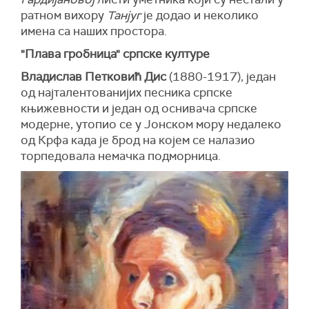
ратном вихору
Танјуг
је додао и неколико
имена са наших простора.
"Плава гробница" српске културе
Владислав Петковић Дис
(1880-1917), један
од најталентованијих песника српске
књижевности и један од оснивача српске
модерне, утопио се у Јонском мору недалеко
од Крфа када је брод на којем се налазио
торпедовала немачка подморница.