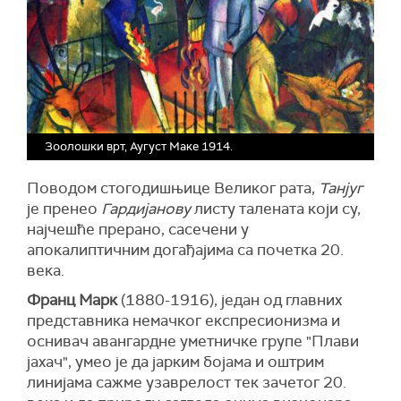
Зоолошки врт, Аугуст Маке 1914.
Поводом стогодишњице Великог рата,
Танјуг
је пренео
Гардијанову
листу талената који су,
најчешће прерано, сасечени у
апокалиптичним догађајима са почетка 20.
века.
Франц Марк
(1880-1916), један од главних
представника немачког експресионизма и
оснивач авангардне уметничке групе "Плави
јахач", умео је да јарким бојама и оштрим
линијама сажме узаврелост тек зачетог 20.