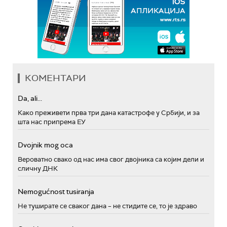
КОМЕНТАРИ
Da, ali...
Како преживети прва три дана катастрофе у Србији, и за
шта нас припрема ЕУ
Dvojnik mog oca
Вероватно свако од нас има свог двојника са којим дели и
сличну ДНК
Nemogućnost tusiranja
Не туширате се сваког дана – не стидите се, то је здраво