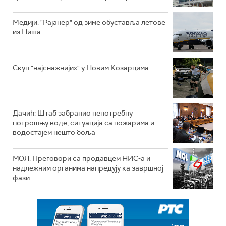
Mедији: "Рајанер" од зиме обуставља летове
из Ниша
Скуп "најснажнијих" у Новим Козарцима
Дачић: Штаб забранио непотребну
потрошњу воде, ситуација са пожарима и
водостајем нешто боља
МОЛ: Преговори са продавцем НИС-а и
надлежним органима напредују ка завршној
фази