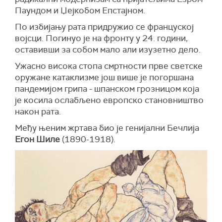
Паундом и Џејкобом Епстајном.
По избијању рата придружио се француској
војсци. Погинуо је на фронту у 24. години,
оставивши за собом мало али изузетно дело.
Ужасно висока стопа смртности прве светске
оружане катаклизме још више је погоршана
пандемијом грипа - шпанском грозницом која
је косила ослабљено европско становништво
након рата.
Међу њеним жртава био је генијални Бечлија
Егон Шиле
(1890-1918).