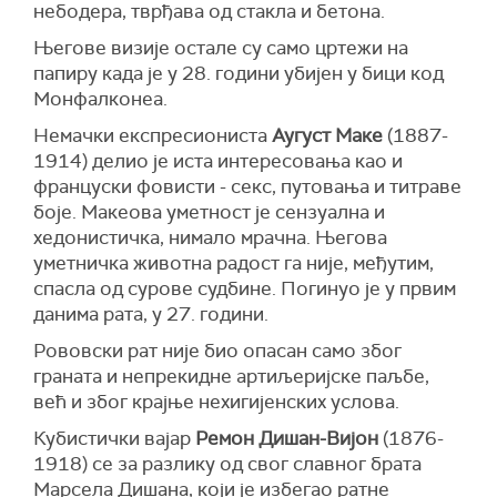
небодера, тврђава од стакла и бетона.
Његове визије остале су само цртежи на
папиру када је у 28. години убијен у бици код
Монфалконеа.
Немачки експресиониста
Аугуст Маке
(1887-
1914) делио је иста интересовања као и
француски фовисти - секс, путовања и титраве
боје. Макеова уметност је сензуална и
хедонистичка, нимало мрачна. Његова
уметничка животна радост га није, међутим,
спасла од сурове судбине. Погинуо је у првим
данима рата, у 27. години.
Рововски рат није био опасан само због
граната и непрекидне артиљеријске паљбе,
већ и због крајње нехигијенских услова.
Кубистички вајар
Ремон Дишан-Вијон
(1876-
1918) се за разлику од свог славног брата
Марсела Дишана, који је избегао ратне