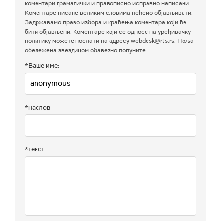
коментари граматички и правописно исправно написани.
Коментаре писане великим словима нећемо објављивати.
Задржавамо право избора и краћења коментара који ће
бити објављени. Коментаре који се односе на уређивачку
политику можете послати на адресу webdesk@rts.rs. Поља
обележена звездицом обавезно попуните.
*Ваше име:
*наслов
*текст