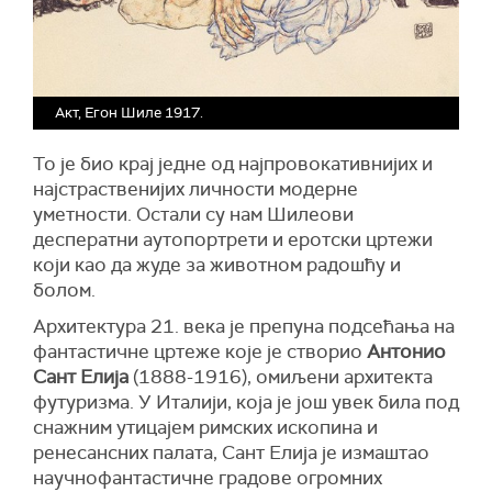
Акт, Егон Шиле 1917.
То је био крај једне од најпровокативнијих и
најстраственијих личности модерне
уметности. Остали су нам Шилеови
десператни аутопортрети и еротски цртежи
који као да жуде за животном радошћу и
болом.
Архитектура 21. века је препуна подсећања на
фантастичне цртеже које је створио
Антонио
Сант Елија
(1888-1916), омиљени архитекта
футуризма. У Италији, која је још увек била под
снажним утицајем римских ископина и
ренесансних палата, Сант Елија је измаштао
научнофантастичне градове огромних