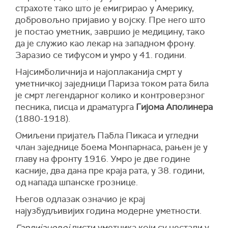
страхоте тако што је емигрирао у Америку,
добровољно пријавио у војску. Пре него што
је постао уметник, завршио је медицину, тако
да је служио као лекар на западном фрону.
Заразио се тифусом и умро у 41. години.
Најсимболичнија и најоплаканија смрт у
уметничкој заједници Париза током рата била
је смрт легендарног колико и контроверзног
песника, писца и драматурга
Гијома Аполинера
(1880-1918).
Омиљени пријатељ Пабла Пикаса и угледни
члан заједнице боема Монпарнаса, рањен је у
главу на фронту 1916. Умро је две године
касније, два дана пре краја рата, у 38. години,
од напада шпанске грознице.
Његов одлазак означио је крај
најузбудљивијих година модерне уметности.
Гардијановој
листи уметника који су нестали у