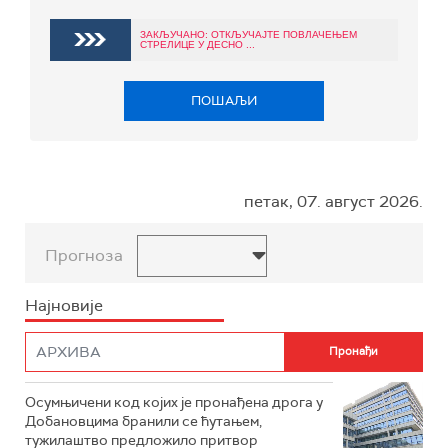
ЗАКЉУЧАНО: ОТКЉУЧАЈТЕ ПОВЛАЧЕЊЕМ
СТРЕЛИЦЕ У ДЕСНО ...
ПОШАЉИ
петак, 07. август 2026.
Прогноза
Најновије
Осумњичени код којих је пронађена дрога у
Добановцима бранили се ћутањем,
тужилаштво предложило притвор