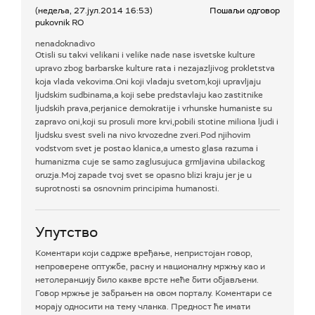
(недеља, 27.јул.2014 16:53)
Пошаљи одговор
pukovnik RO
nenadoknadivo
Otisli su takvi velikani i velike nade nase isvetske kulture
upravo zbog barbarske kulture rata i nezajazljivog prokletstva
koja vlada vekovima.Oni koji vladaju svetom,koji upravljaju
ljudskim sudbinama,a koji sebe predstavlaju kao zastitnike
ljudskih prava,perjanice demokratije i vrhunske humaniste su
zapravo oni,koji su prosuli more krvi,pobili stotine miliona ljudi i
ljudsku svest sveli na nivo krvozedne zveri.Pod njihovim
vodstvom svet je postao klanica,a umesto glasa razuma i
humanizma cuje se samo zaglusujuca grmljavina ubilackog
oruzja.Moj zapade tvoj svet se opasno blizi kraju jer je u
suprotnosti sa osnovnim principima humanosti.
Упутство
Коментари који садрже вређање, непристојан говор,
непроверене оптужбе, расну и националну мржњу као и
нетолеранцију било какве врсте неће бити објављени.
Говор мржње је забрањен на овом порталу. Коментари се
морају односити на тему чланка. Предност ће имати