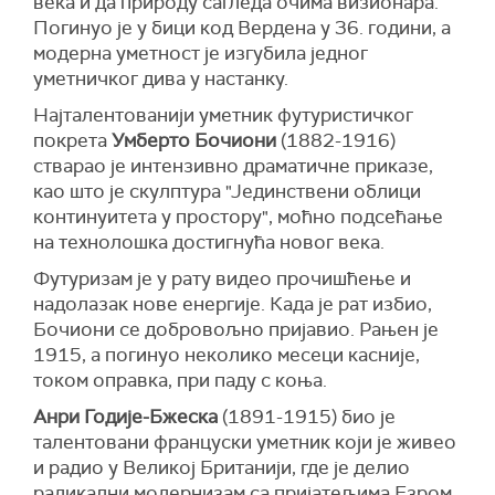
века и да природу сагледа очима визионара.
Погинуо је у бици код Вердена у 36. години, а
модерна уметност је изгубила једног
уметничког дива у настанку.
Најталентованији уметник футуристичког
покрета
Умберто Бочиони
(1882-1916)
стварао је интензивно драматичне приказе,
као што је скулптура "Јединствени облици
континуитета у простору", моћно подсећање
на технолошка достигнућа новог века.
Футуризам је у рату видео прочишћење и
надолазак нове енергије. Када је рат избио,
Бочиони се добровољно пријавио. Рањен је
1915, а погинуо неколико месеци касније,
током оправка, при паду с коња.
Анри Годије-Бжеска
(1891-1915) био је
талентовани француски уметник који је живео
и радио у Великој Британији, где је делио
радикални модернизам са пријатељима Езром