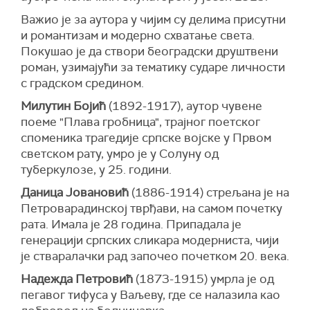
Важио је за аутора у чијим су делима присутни
и романтизам и модерно схватање света.
Покушао је да створи београдски друштвени
роман, узимајући за тематику сударе личности
с градском средином.
Милутин Бојић
(1892-1917), аутор чувене
поеме "Плава гробница", трајног поетског
споменика трагедије српске војске у Првом
светском рату, умро је у Солуну од
туберкулозе, у 25. години.
Даница Јовановић
(1886-1914) стрељана је на
Петроварадинској тврђави, на самом почетку
рата. Имала је 28 година. Припадала је
генерацији српских сликара модерниста, чији
је стваралачки рад започео почетком 20. века.
Надежда Петровић
(1873-1915) умрла је од
пегавог тифуса у Ваљеву, где се налазила као