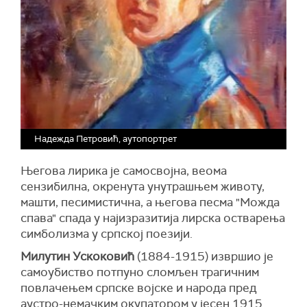
Надежда Петровић, аутопортрет
Његова лирика је самосвојна, веома
сензибилна, окренута унутрашњем животу,
машти, песимистична, а његова песма "Можда
спава" спада у најизразитија лирска остварења
симболизма у српској поезији.
Милутин Ускоковић
(1884-1915) извршио је
самоубиство потпуно сломљен трагичним
повлачењем српске војске и народа пред
аустро-немачким окупатором у јесен 1915.