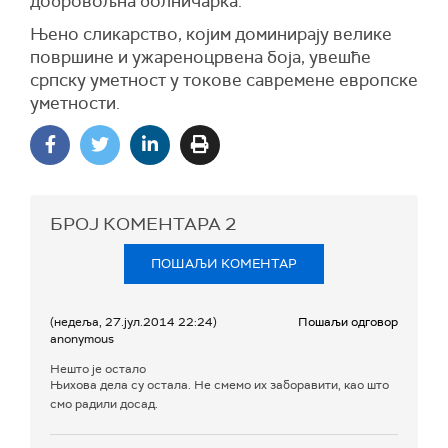
добровољна болничарка.
Њено сликарство, којим доминирају велике
површине и ужареноцрвена боја, увешће
српску уметност у токове савремене европске
уметности.
БРОЈ КОМЕНТАРА
2
ПОШАЉИ КОМЕНТАР
(недеља, 27.јул.2014 22:24)
Пошаљи одговор
anonymous
Нешто је остало
Њихова дела су остала. Не смемо их заборавити, као што
смо радили досад.