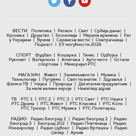
|
|
|
|
ВЕСТИ
Политика
Регион
Свет
Србија данас
|
|
|
|
Хроника
Друштво
Економија
Мерила времена
Рат
|
|
|
|
у Украјини
Време
Сервисне вести
Сматрачница
|
Подкаст
ЕУ могућности 2026
|
|
|
|
СПОРТ
Фудбал
Кошарка
Тенис
Одбојка
|
|
|
|
Рукомет
Ватерполо
Атлетика
Ауто-мото
Остали
|
спортови
Меморијал РТС
|
|
|
МАГАЗИН
Живот
Занимљивости
Музика
|
|
|
|
Технологијa
Путујемо
Свет познатих
Здравље
|
|
|
|
Филм и ТВ
Наука
Природа
Дигитални предузетник
|
За мале велике хероје
Наизглед здрав
|
|
|
|
|
ТВ
РТС 1
РТС 2
РТС 3
РТС Свет
РТС Наука
|
|
|
|
РТС Драма
РТС Живот
РТС Класика
РТС Коло
|
|
РТС Трезор
РТС Музика
РТС Полетарац
|
|
РАДИО
Радио Београд 1
Радио Београд 2
Радио
|
|
|
Београд 3
Београд 202
Радио Плетеница
Радио
|
|
|
Рокенролер
Радио Џубокс
Радио Вртешка
Радио
|
Џезер
Архив