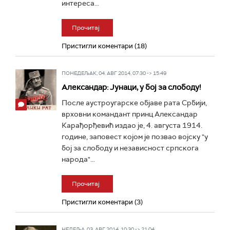
интереса...
Прочитај
Пристигли коментари (18)
ПОНЕДЕЉАК, 04. АВГ 2014, 07:30 -> 15:49
Александар: Јунаци, у бој за слободу!
После аустроугарске објаве рата Србији,
врховни командант принц Александар
Карађорђевић издао је, 4. августа 1914.
године, заповест којом је позвао војску "у
бој за слободу и независност српскога
народа"...
Прочитај
Пристигли коментари (3)
НЕДЕЉА, 03. АВГ 2014, 10:30 -> 21:04