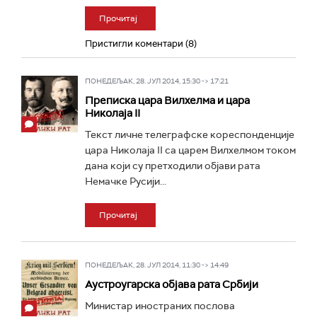
Прочитај
Пристигли коментари (8)
ПОНЕДЕЉАК, 28. ЈУЛ 2014, 15:30 -> 17:21
Преписка цара Вилхелма и цара
Николаја II
Текст личне телеграфске кореспонденције
цара Николаја II са царем Вилхелмом током
дана који су претходили објави рата
Немачке Русији...
Прочитај
ПОНЕДЕЉАК, 28. ЈУЛ 2014, 11:30 -> 14:49
Аустроугарска објава рата Србији
Министар иностраних послова