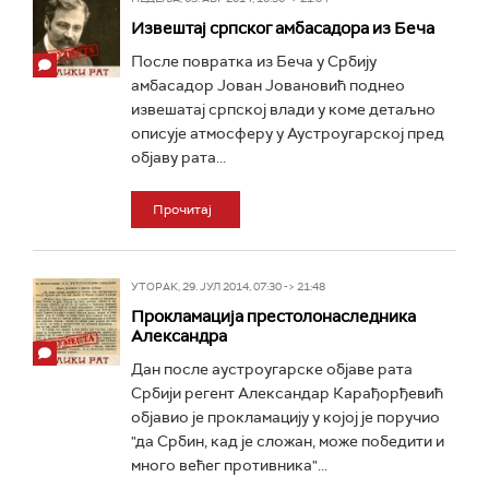
Извештај српског амбасадора из Беча
После повратка из Беча у Србију
амбасадор Јован Јовановић поднео
извешатај српској влади у коме детаљно
описује атмосферу у Аустроугарској пред
објаву рата...
Прочитај
УТОРАК, 29. ЈУЛ 2014, 07:30 -> 21:48
Прокламација престолонаследника
Александра
Дан после аустроугарске објаве рата
Србији регент Александар Карађорђевић
објавио је прокламацију у којој је поручио
"да Србин, кад је сложан, може победити и
много већег противника"...