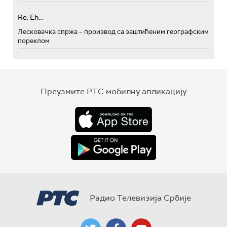
Re: Eh...
Лесковачка спржа – производ са заштићеним географским
пореклом
Преузмите РТС мобилну апликацију
Радио Телевизија Србије