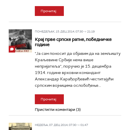
Прочитај
ПОНЕДЕЉАК, 15. ДЕЦ 2014, 07:30 -> 21:19
Крај прве српске ратне, победничке
године
"Ја сам поносит да објавим да на земљишту
Краљевине Србије нема више
непријатеља", поручио је 15. децембра
1914. године врховни командант
Александар Карађорђевић честитајући
српским војницима ослобођење...
Прочитај
Пристигли коментари (3)
НЕДЕЉА, 07. ДЕЦ 2014, 07:30 -> 01:47