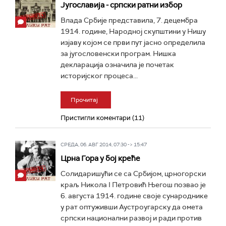
Југославија - српски ратни избор
Влада Србије представила, 7. децембра
1914. године, Народној скупштини у Нишу
изјаву којом се први пут јасно определила
за југословенски програм. Нишка
декларација означила је почетак
историјског процеса...
Прочитај
Пристигли коментари (11)
СРЕДА, 06. АВГ 2014, 07:30 -> 15:47
Црна Гора у бој креће
Солидаришући се са Србијом, црногорски
краљ Никола I Петровић Његош позвао је
6. августа 1914. године своје сународнике
у рат оптуживши Аустроугарску да омета
српски национални развој и ради против