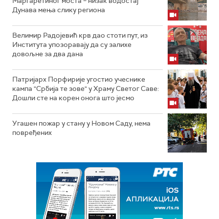
Маргаретиног моста – низак водостај
Дунава мења слику региона
Велимир Радојевић крв дао стоти пут, из
Института упозоравају да су залихе
довољне за два дана
Патријарх Порфирије угостио учеснике
кампа "Србија те зове" у Храму Светог Саве:
Дошли сте на корен онога што јесмо
Угашен пожар у стану у Новом Саду, нема
повређених