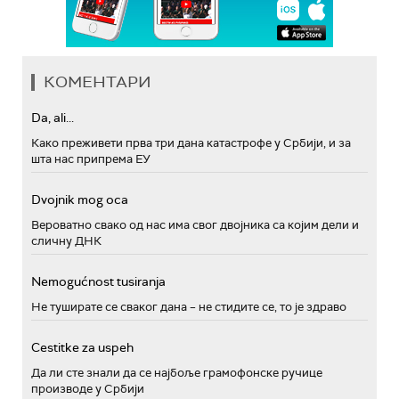
КОМЕНТАРИ
Da, ali...
Како преживети прва три дана катастрофе у Србији, и за
шта нас припрема ЕУ
Dvojnik mog oca
Вероватно свако од нас има свог двојника са којим дели и
сличну ДНК
Nemogućnost tusiranja
Не туширате се сваког дана – не стидите се, то је здраво
Cestitke za uspeh
Да ли сте знали да се најбоље грамофонске ручице
производе у Србији