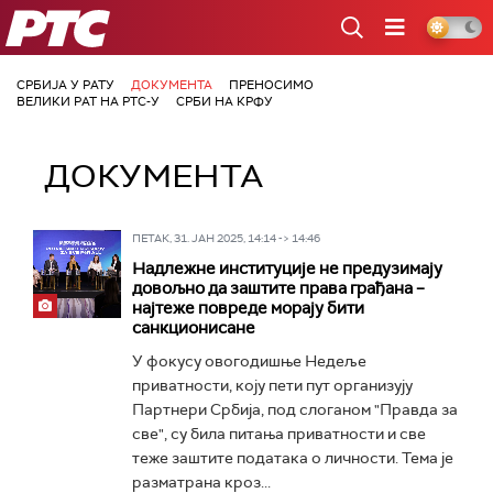
РТС
СРБИЈА У РАТУ
ДОКУМЕНТА
ПРЕНОСИМО
ВЕЛИКИ РАТ НА РТС-У
СРБИ НА КРФУ
ДОКУМЕНТА
ПЕТАК, 31. ЈАН 2025, 14:14 -> 14:46
Надлежне институције не предузимају
довољно да заштите права грађана –
најтеже повреде морају бити
санкционисане
У фокусу овогодишње Недеље
приватности, коју пети пут организују
Партнери Србија, под слоганом "Правда за
све", су била питања приватности и све
теже заштите података о личности. Тема је
разматрана кроз...