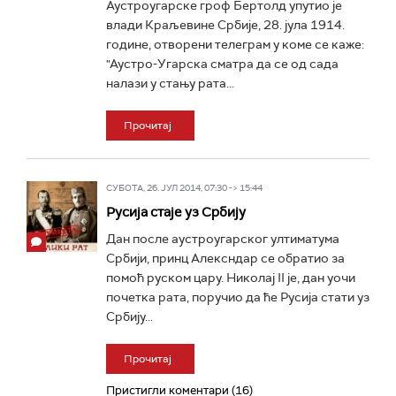
Аустроугарске гроф Бертолд упутио је
влади Краљевине Србије, 28. јула 1914.
године, отворени телеграм у коме се каже:
"Аустро-Угарска сматра да се од сада
налази у стању рата...
Прочитај
СУБОТА, 26. ЈУЛ 2014, 07:30 -> 15:44
Русија стаје уз Србију
Дан после аустроугарског ултиматума
Србији, принц Алексндар се обратио за
помоћ руском цару. Николај II је, дан уочи
почетка рата, поручио да ће Русија стати уз
Србију...
Прочитај
Пристигли коментари (16)