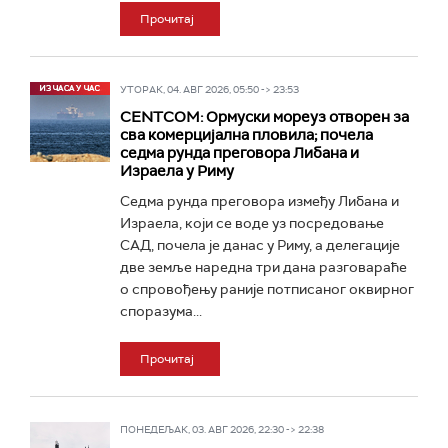
Прочитај
УТОРАК, 04. АВГ 2026, 05:50 -> 23:53
CENTCOM: Ормуски мореуз отворен за
сва комерцијална пловила; почела
седма рунда преговора Либана и
Израела у Риму
Седма рунда преговора између Либана и
Израела, који се воде уз посредовање
САД, почела је данас у Риму, а делегације
две земље наредна три дана разговараће
о спровођењу раније потписаног оквирног
споразума...
Прочитај
ПОНЕДЕЉАК, 03. АВГ 2026, 22:30 -> 22:38