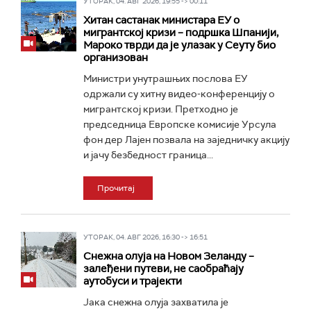
УТОРАК, 04. АВГ 2026, 19:55 -> 00:11
Хитан састанак министара ЕУ о
мигрантској кризи – подршка Шпанији,
Мароко тврди да је улазак у Сеуту био
организован
Министри унутрашњих послова ЕУ
одржали су хитну видео-конференцију о
мигрантској кризи. Претходно је
председница Европске комисије Урсула
фон дер Лајен позвала на заједничку акцију
и јачу безбедност граница...
Прочитај
УТОРАК, 04. АВГ 2026, 16:30 -> 16:51
Снежна олуја на Новом Зеланду –
залеђени путеви, не саобраћају
аутобуси и трајекти
Јака снежна олуја захватила је