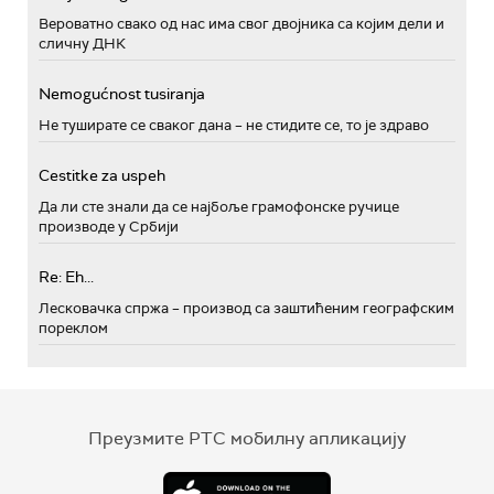
Вероватно свако од нас има свог двојника са којим дели и
сличну ДНК
Nemogućnost tusiranja
Не туширате се сваког дана – не стидите се, то је здраво
Cestitke za uspeh
Да ли сте знали да се најбоље грамофонске ручице
производе у Србији
Re: Eh...
Лесковачка спржа – производ са заштићеним географским
пореклом
Преузмите РТС мобилну апликацију