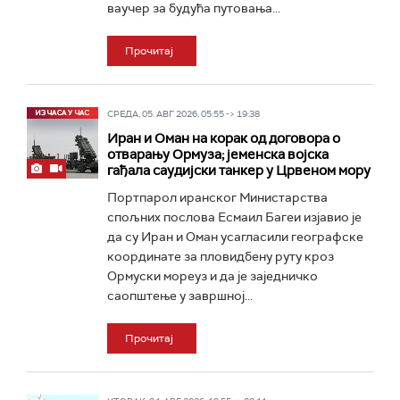
ваучер за будућа путовања...
Прочитај
СРЕДА, 05. АВГ 2026, 05:55 -> 19:38
Иран и Оман на корак од договора о
отварању Ормуза; jеменска војска
гађала саудијски танкер у Црвеном мору
Портпарол иранског Министарства
спољних послова Есмаил Багеи изјавио је
да су Иран и Оман усагласили географске
координате за пловидбену руту кроз
Ормуски мореуз и да је заједничко
саопштење у завршној...
Прочитај