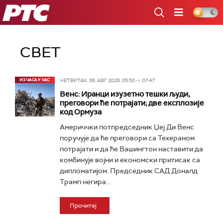
РТС
СВЕТ
ЧЕТВРТАК, 06. АВГ 2026, 05:50 -> 07:47
Венс: Иранци изузетно тешки људи,
преговори ће потрајати; две експлозије
код Ормуза
Америччки потпредседник Џеј Ди Венс
поручује да ће преговори са Техераном
потрајати и да ће Вашингтон наставити да
комбинује војни и економски притисак са
дипломатијом. Председник САД Доналд
Трамп негира...
Прочитај