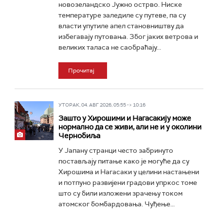
новозеландско Јужно острво. Ниске
температуре заледиле су путеве, па су
власти упутиле апел становништву да
избегавају путовања. Због јаких ветрова и
великих таласа не саобраћају...
Прочитај
УТОРАК, 04. АВГ 2026, 05:55 -> 10:16
Зашто у Хирошими и Нагасакију може
нормално да се живи, али не и у околини
Чернобиља
У Јапану странци често забринуто
постављају питање како је могуће да су
Хирошима и Нагасаки у целини настањени
и потпуно развијени градови упркос томе
што су били изложени зрачењу током
атомског бомбардовања. Чуђење...