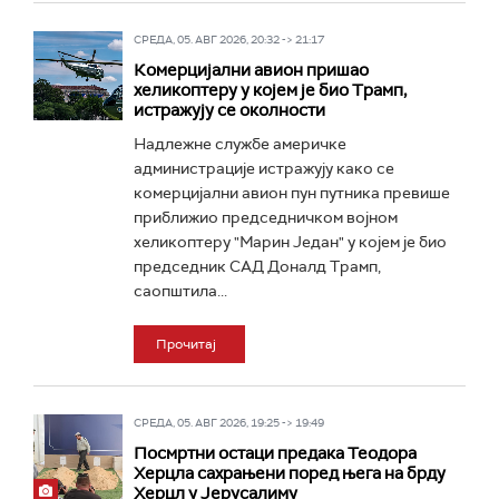
СРЕДА, 05. АВГ 2026, 20:32 -> 21:17
Комерцијални авион пришао
хеликоптеру у којем је био Трамп,
истражују се околности
Надлежне службе америчке
администрације истражују како се
комерцијални авион пун путника превише
приближио председничком војном
хеликоптеру "Марин Један" у којем је био
председник САД Доналд Трамп,
саопштила...
Прочитај
СРЕДА, 05. АВГ 2026, 19:25 -> 19:49
Посмртни остаци предака Теодора
Херцла сахрањени поред њега на брду
Херцл у Јерусалиму