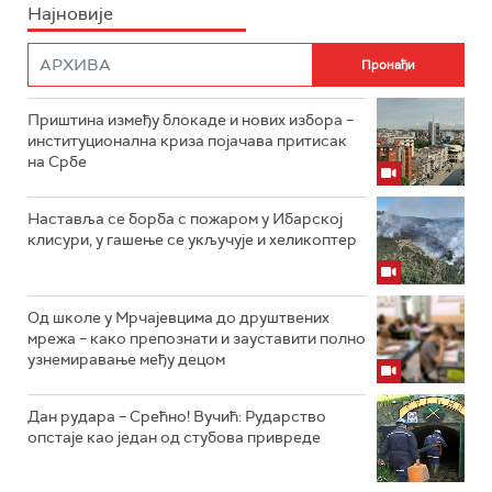
Најновије
Приштина између блокаде и нових избора –
институционална криза појачава притисак
на Србе
Наставља се борба с пожаром у Ибарској
клисури, у гашење се укључује и хеликоптер
Од школе у Мрчајевцима до друштвених
мрежа – како препознати и зауставити полно
узнемиравање међу децом
Дан рудара – Срећно! Вучић: Рударство
опстаје као један од стубова привреде