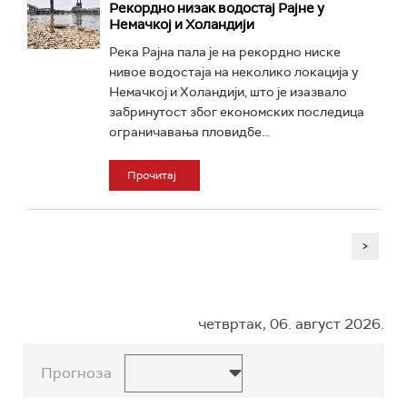
Рекордно низак водостај Рајне у
Немачкој и Холандији
Река Рајна пала је на рекордно ниске
нивое водостаја на неколико локација у
Немачкој и Холандији, што је изазвало
забринутост због економских последица
ограничавања пловидбе...
Прочитај
>
четвртак, 06. август 2026.
Прогноза