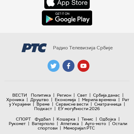
Радио Телевизија Србије
|
|
|
|
ВЕСТИ
Политика
Регион
Свет
Србија данас
|
|
|
|
Хроника
Друштво
Економија
Мерила времена
Рат
|
|
|
|
у Украјини
Време
Сервисне вести
Сматрачница
|
Подкаст
ЕУ могућности 2026
|
|
|
|
СПОРТ
Фудбал
Кошарка
Тенис
Одбојка
|
|
|
|
Рукомет
Ватерполо
Атлетика
Ауто-мото
Остали
|
спортови
Меморијал РТС