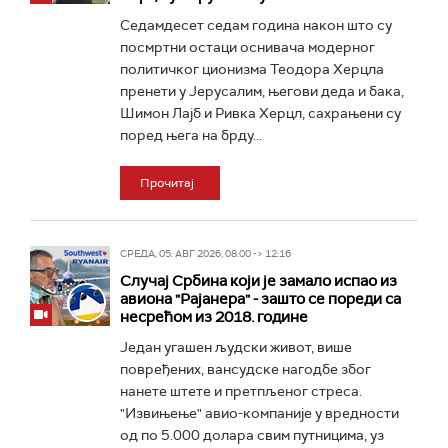
Седамдесет седам година након што су
посмртни остаци оснивача модерног
политичког ционизма Теодора Херцла
пренети у Јерусалим, његови деда и бака,
Шимон Лајб и Ривка Херцл, сахрањени су
поред њега на брду...
Прочитај
СРЕДА, 05. АВГ 2026, 08:00 -> 12:16
Случај Србина који је замало испао из
авиона "Рајанера" - зашто се пореди са
несрећом из 2018. године
Један угашен људски живот, више
повређених, вансудске нагодбе због
нанете штете и претпљеног стреса.
"Извињење" авио-компаније у вредности
од по 5.000 долара свим путницима, уз