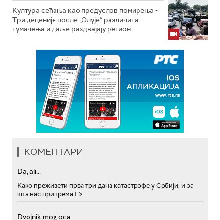
Култура сећања као предуслов помирења ­-
Три деценије после „Олује“ различита
тумачења и даље раздвајају регион
КОМЕНТАРИ
Da, ali...
Како преживети прва три дана катастрофе у Србији, и за
шта нас припрема ЕУ
Dvojnik mog oca