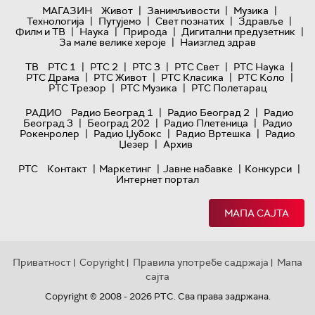
|
|
|
МАГАЗИН
Живот
Занимљивости
Музика
|
|
|
|
Технологијa
Путујемо
Свет познатих
Здравље
|
|
|
|
Филм и ТВ
Наука
Природа
Дигитални предузетник
|
За мале велике хероје
Наизглед здрав
|
|
|
|
|
ТВ
РТС 1
РТС 2
РТС 3
РТС Свет
РТС Наука
|
|
|
|
РТС Драма
РТС Живот
РТС Класика
РТС Коло
|
|
РТС Трезор
РТС Музика
РТС Полетарац
|
|
РАДИО
Радио Београд 1
Радио Београд 2
Радио
|
|
|
Београд 3
Београд 202
Радио Плетеница
Радио
|
|
|
Рокенролер
Радио Џубокс
Радио Вртешка
Радио
|
Џезер
Архив
|
|
|
|
РТС
Контакт
Маркетинг
Јавне набавке
Конкурси
Интернет портал
МАПА САЈТА
Приватност
Copyright
Правила употребе садржаја
Мапа
|
|
|
сајта
Copyright © 2008 - 2026 РТС. Сва права задржана.