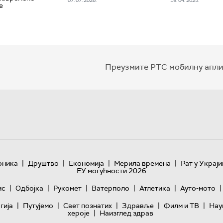
07. 07. 2026.
19. 04. 2025.
е
Преузмите РТС мобилну апли
|
|
|
|
оника
Друштво
Економија
Мерила времена
Рат у Украји
ЕУ могућности 2026
|
|
|
|
|
|
ис
Одбојка
Рукомет
Ватерполо
Атлетика
Ауто-мото
|
|
|
|
|
гијa
Путујемо
Свет познатих
Здравље
Филм и ТВ
Нау
|
хероје
Наизглед здрав