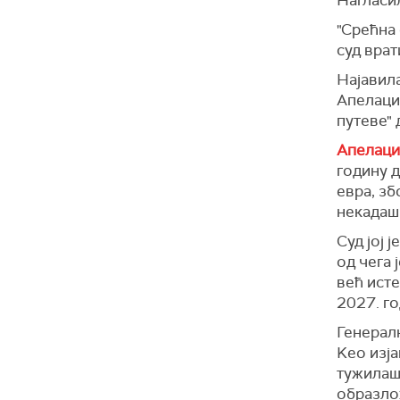
"Срећна 
суд врат
Најавила
Апелацио
путеве" 
Апелацио
годину д
евра, з
некадаш
Суд јој 
од чега 
већ исте
2027. го
Генерал
Kео изја
тужилаш
образло