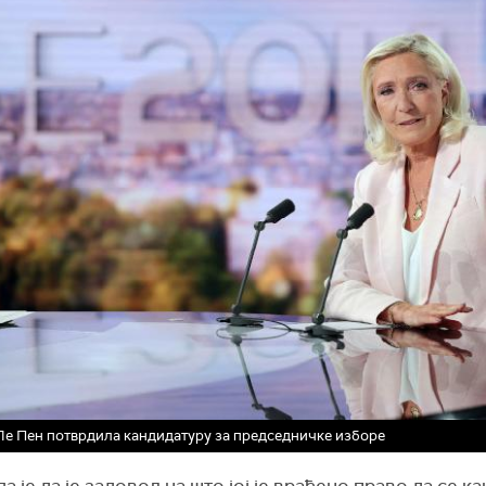
е Пен потврдила кандидатуру за председничке изборе
а је да је задовољна што јој је враћено право да се ка