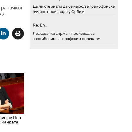
Да ли сте знали да се најбоље грамофонске
траначког
ручице производе у Србији
27.
Re: Eh...
Лесковачка спржа – производ са
заштићеним географским пореклом
рин ле Пен
х мандата