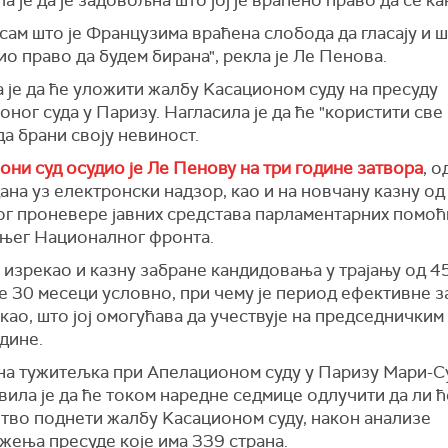
сам што је Французима враћена слобода да гласају и ш
ио право да будем бирана", рекла је Ле Пенова.
 је да ће уложити жалбу Kасационом суду на пресуду
ног суда у Паризу. Нагласила је да ће "користити све
да брани своју невиност.
ни суд осудио је Ле Пенову на три године затвора
, о
ана уз електронски надзор, као и на новчану казну о
бог проневере јавних средстава парламентарних помо
њег Националног фронта.
је изрекао и казну забране кандидовања у трајању од 4
је 30 месеци условно, при чему је период ефективне 
као, што јој омогућава да учествује на председнички
дине.
на тужитељка при Апелационом суду у Паризу Мари-С
вила је да ће током наредне седмице одлучити да ли ћ
тво поднети жалбу Kасационом суду, након анализе
жења пресуде које има 339 страна.