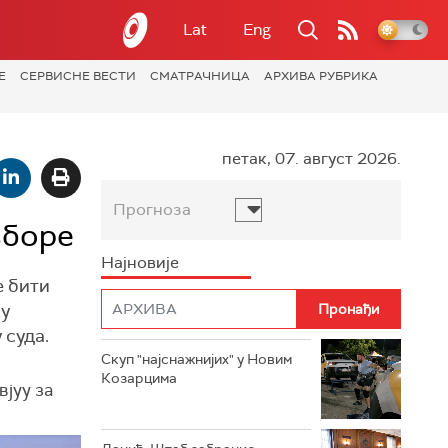
Lat
Eng
Е
СЕРВИСНЕ ВЕСТИ
СМАТРАЧНИЦА
АРХИВА РУБРИКА
петак, 07. август 2026.
Прогноза
зборе
Најновије
е бити
ку
 суда.
Скуп "најснажнијих" у Новим
Козарцима
вјуу за