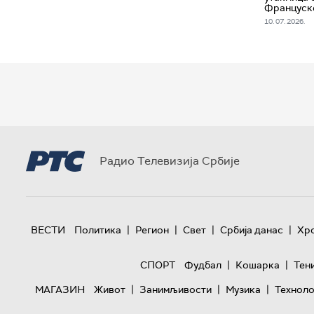
Француск
10. 07. 2026.
Радио Телевизија Србије
|
|
|
|
ВЕСТИ
Политика
Регион
Свет
Србија данас
Хр
|
|
СПОРТ
Фудбал
Кошарка
Тен
|
|
|
МАГАЗИН
Живот
Занимљивости
Музика
Техноло