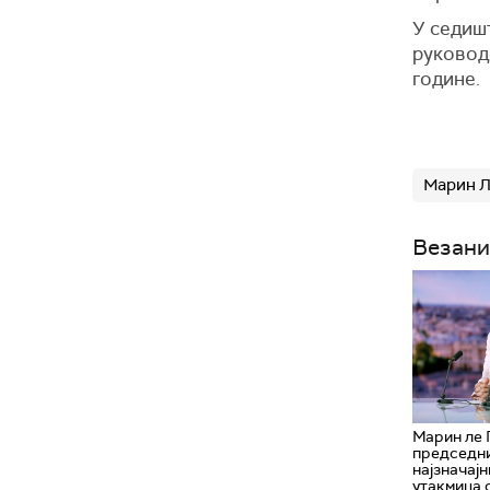
У седиш
руковод
године.
Марин Л
Везани
Марин ле 
председни
најзначајн
утакмица 