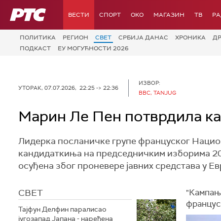
РТС
ВЕСТИ
СПОРТ
OKO
МАГАЗИН
ТВ
Р
ПОЛИТИКА
РЕГИОН
СВЕТ
СРБИЈА ДАНАС
ХРОНИКА
Д
ПОДКАСТ
ЕУ МОГУЋНОСТИ 2026
ИЗВОР:
УТОРАК, 07.07.2026, 22:25 -> 22:36
BBC, TANJUG
Марин Ле Пен потврдила ка
Лидерка посланичке групе француског Национ
кандидаткиња на председничким изборима 2027
осуђена због проневере јавних средстава у Ев
СВЕТ
"Кампања
француск
Тајфун Делфин паралисао
југозапад Јапана - наређена