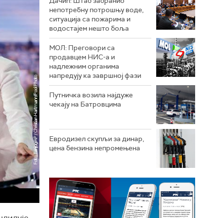
Дачић: Штаб забранио
непотребну потрошњу воде,
ситуација са пожарима и
водостајем нешто боља
МОЛ: Преговори са
продавцем НИС-а и
надлежним органима
напредују ка завршној фази
Путничка возила најдуже
чекају на Батровцима
Евродизел скупљи за динар,
цена бензина непромењена
ндидује.