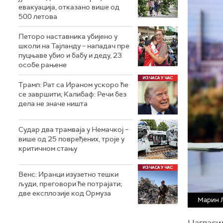
евакуација, отказано више од
500 летова
Петоро наставника убијено у
школи на Тајланду – нападач пре
пуцњаве убио и бабу и деду, 23
особе рањене
Трамп: Рат са Ираном ускоро ће
се завршити; Калибаф: Речи без
дела не значе ништа
Судар два трамваја у Немачкој –
више од 25 повређених, троје у
критичном стању
Венс: Иранци изузетно тешки
људи, преговори ће потрајати;
две експлозије код Ормуза
Марин Л
Нагласил