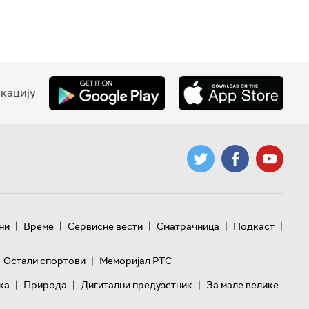
кацију
|
|
|
|
|
ни
Време
Сервисне вести
Сматрачница
Подкаст
|
Остали спортови
Меморијал РТС
|
|
|
ка
Природа
Дигитални предузетник
За мале велике