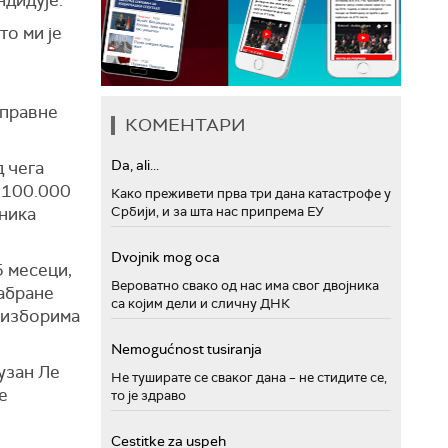
то ми је
 правне
КОМЕНТАРИ
Da, ali...
д чега
д 100.000
Како преживети прва три дана катастрофе у
ћника
Србији, и за шта нас припрема ЕУ
Dvojnik mog oca
5 месеци,
Вероватно свако од нас има свог двојника
забране
са којим дели и сличну ДНК
м изборима
Nemogućnost tusiranja
узан Ле
Не туширате се сваког дана – не стидите се,
е
то је здраво
Cestitke za uspeh