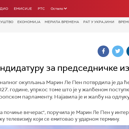
АДИО
ЕМИСИЈЕ
РТС
Остало
РУШТВО
ЕКОНОМИЈА
МЕРИЛА ВРЕМЕНА
РАТ У УКРАЈИНИ
ВРЕМ
ндидатуру за председничке и
алног окупљања Марин Ле Пен потврдила је да ћ
. године, упркос томе што је у жалбеном поступ
ропском парламенту. Најавила је и жалбу на одлуку
 почиње вечерас", поручила је Марин Ле Пен у интер
у телевизију који се емитовао у ударном термину.