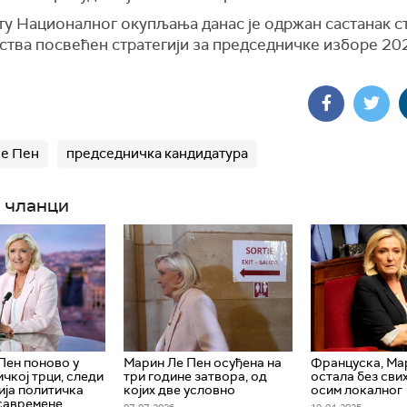
ту Националног окупљања данас је одржан састанак с
ства посвећен стратегији за председничке изборе 20
е Пен
председничка кандидатура
 чланци
Пен поново у
Марин Ле Пен осуђена на
Француска, Ма
чкој трци, следи
три године затвора, од
остала без сви
ија политичка
којих две условно
осим локалног
савремене