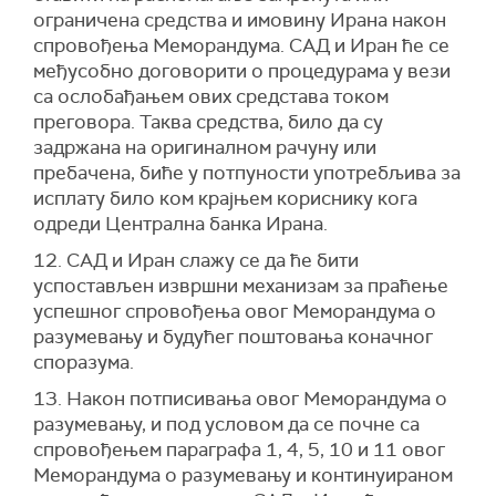
ограничена средства и имовину Ирана након
спровођења Меморандума. САД и Иран ће се
међусобно договорити о процедурама у вези
са ослобађањем ових средстава током
преговора. Таква средства, било да су
задржана на оригиналном рачуну или
пребачена, биће у потпуности употребљива за
исплату било ком крајњем кориснику кога
одреди Централна банка Ирана.
12. САД и Иран слажу се да ће бити
успостављен извршни механизам за праћење
успешног спровођења овог Меморандума о
разумевању и будућег поштовања коначног
споразума.
13. Након потписивања овог Меморандума о
разумевању, и под условом да се почне са
спровођењем параграфа 1, 4, 5, 10 и 11 овог
Меморандума о разумевању и континуираном