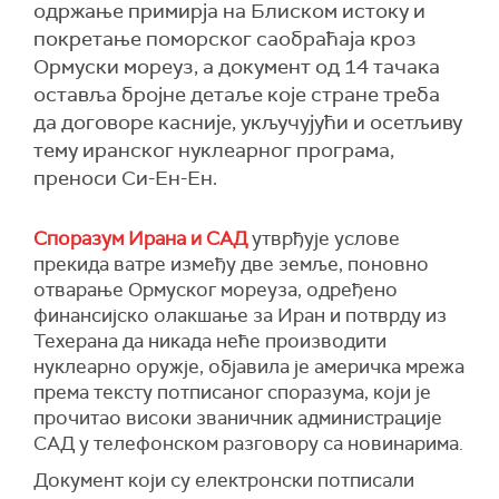
одржање примирја на Блиском истоку и
покретање поморског саобраћаја кроз
Ормуски мореуз, а документ од 14 тачака
оставља бројне детаље које стране треба
да договоре касније, укључујући и осетљиву
тему иранског нуклеарног програма,
преноси Си-Ен-Ен.
Споразум Ирана и САД
утврђује услове
прекида ватре између две земље, поновно
отварање Ормуског мореуза, одређено
финансијско олакшање за Иран и потврду из
Техерана да никада неће производити
нуклеарно оружје, објавила је америчка мрежа
према тексту потписаног споразума, који је
прочитао високи званичник администрације
САД у телефонском разговору са новинарима.
Документ који су електронски потписали