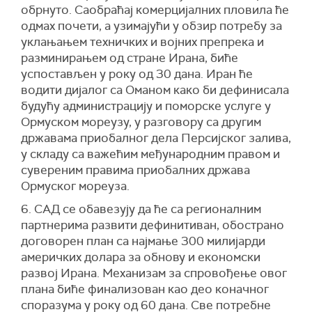
обрнуто. Саобраћај комерцијалних пловила ће
одмах почети, а узимајући у обзир потребу за
уклањањем техничких и војних препрека и
разминирањем од стране Ирана, биће
успостављен у року од 30 дана. Иран ће
водити дијалог са Оманом како би дефинисала
будућу администрацију и поморске услуге у
Ормуском мореузу, у разговору са другим
државама приобалног дела Персијског залива,
у складу са важећим међународним правом и
сувереним правима приобалних држава
Ормуског мореуза.
6. САД се обавезују да ће са регионалним
партнерима развити дефинитиван, обострано
договорен план са најмање 300 милијарди
америчких долара за обнову и економски
развој Ирана. Механизам за спровођење овог
плана биће финализован као део коначног
споразума у ​​року од 60 дана. Све потребне