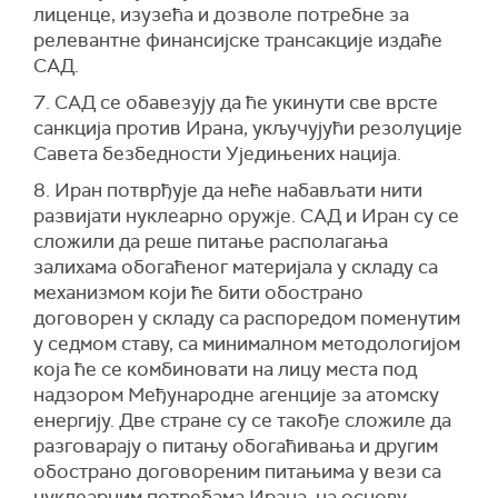
лиценце, изузећа и дозволе потребне за
релевантне финансијске трансакције издаће
САД.
7. САД се обавезују да ће укинути све врсте
санкција против Ирана, укључујући резолуције
Савета безбедности Уједињених нација.
8. Иран потврђује да неће набављати нити
развијати нуклеарно оружје. САД и Иран су се
сложили да реше питање располагања
залихама обогаћеног материјала у складу са
механизмом који ће бити обострано
договорен у складу са распоредом поменутим
у седмом ставу, са минималном методологијом
која ће се комбиновати на лицу места под
надзором Међународне агенције за атомску
енергију. Две стране су се такође сложиле да
разговарају о питању обогаћивања и другим
обострано договореним питањима у вези са
нуклеарним потребама Ирана, на основу