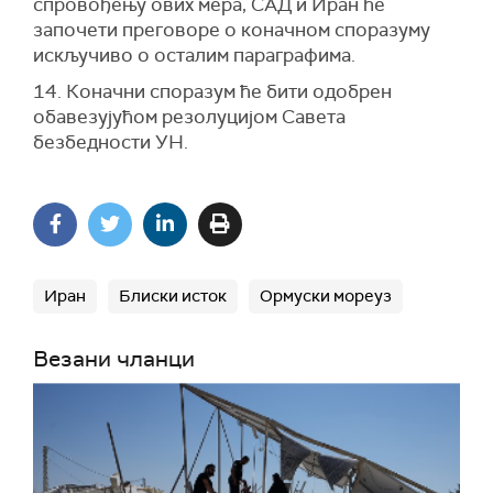
спровођењу ових мера, САД и Иран ће
започети преговоре о коначном споразуму
искључиво о осталим параграфима.
14. Коначни споразум ће бити одобрен
обавезујућом резолуцијом Савета
безбедности УН.
Иран
Блиски исток
Ормуски мореуз
Везани чланци