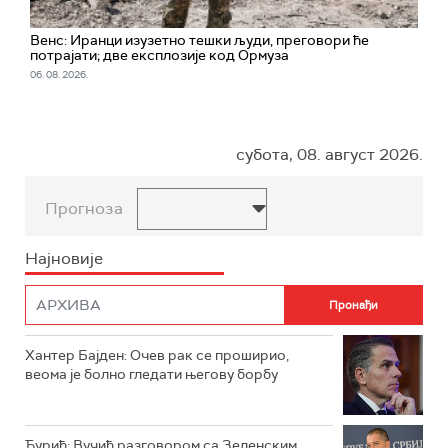
Венс: Иранци изузетно тешки људи, преговори ће
потрајати; две експлозије код Ормуза
06. 08. 2026.
субота, 08. август 2026.
Прогноза
Најновије
Хантер Бајден: Очев рак се проширио,
веома је болно гледати његову борбу
Ђурић: Вучић разговором са Зеленским