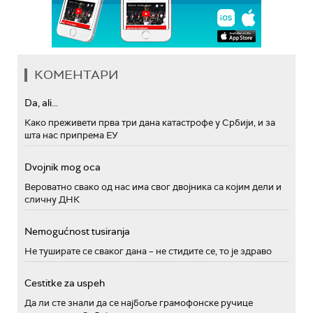
КОМЕНТАРИ
Da, ali...
Како преживети прва три дана катастрофе у Србији, и за
шта нас припрема ЕУ
Dvojnik mog oca
Вероватно свако од нас има свог двојника са којим дели и
сличну ДНК
Nemogućnost tusiranja
Не туширате се сваког дана – не стидите се, то је здраво
Cestitke za uspeh
Да ли сте знали да се најбоље грамофонске ручице