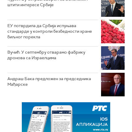
штити интересе Србије
ЕУ потврдила да Србија испуњава
стандарде у контроли безбедности хране
биљног порекла
Вучић: У септембру отварамо фабрику
дронова са Израелцима
Андраш Бакa предложен за председника
Мађарске