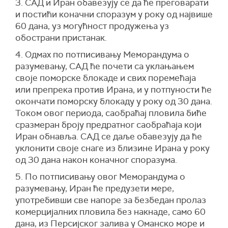
3. САД и Иран обавезују се да ће преговарати
и постићи коначни споразум у року од највише
60 дана, уз могућност продужења уз
обострани пристанак.
4. Одмах по потписивању Меморандума о
разумевању, САД ће почети са уклањањем
своје поморске блокаде и свих поремећаја
или препрека против Ирана, и у потпуности ће
окончати поморску блокаду у року од 30 дана.
Током овог периода, саобраћај пловила биће
сразмеран броју предратног саобраћаја који
Иран обнавља. САД се даље обавезују да ће
уклонити своје снаге из близине Ирана у року
од 30 дана након коначног споразума.
5. По потписивању овог Меморандума о
разумевању, Иран ће предузети мере,
употребивши све напоре за безбедан пролаз
комерцијалних пловила без накнаде, само 60
дана, из Персијског залива у Оманско море и