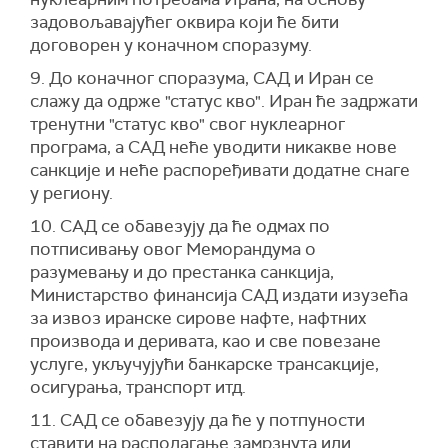
задовољавајућег оквира који ће бити
договорен у коначном споразуму.
9. До коначног споразума, САД и Иран се
слажу да одрже "статус кво". Иран ће задржати
тренутни "статус кво" свог нуклеарног
програма, а САД неће уводити никакве нове
санкције и неће распоређивати додатне снаге
у региону.
10. САД се обавезују да ће одмах по
потписивању овог Меморандума о
разумевању и до престанка санкција,
Министарство финансија САД издати изузећа
за извоз иранске сирове нафте, нафтних
производа и деривата, као и све повезане
услуге, укључујући банкарске трансакције,
осигурања, транспорт итд.
11. САД се обавезују да ће у потпуности
ставити на располагање замрзнута или