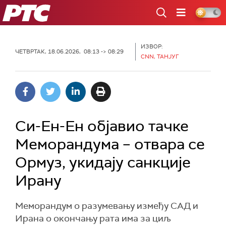
РТС
ИЗВОР:
ЧЕТВРТАК, 18.06.2026, 08:13 -> 08:29
CNN, ТАНЈУГ
Си-Ен-Ен објавио тачке
Меморандума – отвара се
Ормуз, укидају санкције
Ирану
Меморандум о разумевању између САД и
Ирана о окончању рата има за циљ