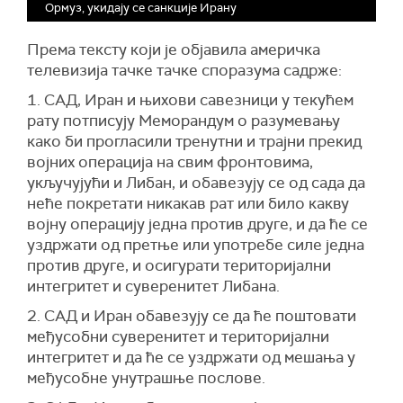
Ормуз, укидају се санкције Ирану
Према тексту који је објавила америчка
телевизија тачке тачке споразума садрже:
1. САД, Иран и њихови савезници у текућем
рату потписују Меморандум о разумевању
како би прогласили тренутни и трајни прекид
војних операција на свим фронтовима,
укључујући и Либан, и обавезују се од сада да
неће покретати никакав рат или било какву
војну операцију једна против друге, и да ће се
уздржати од претње или употребе силе једна
против друге, и осигурати територијални
интегритет и суверенитет Либана.
2. САД и Иран обавезују се да ће поштовати
међусобни суверенитет и територијални
интегритет и да ће се уздржати од мешања у
међусобне унутрашње послове.