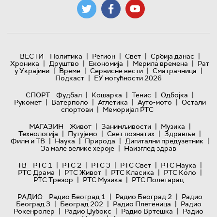
|
|
|
|
ВЕСТИ
Политика
Регион
Свет
Србија данас
|
|
|
|
Хроника
Друштво
Економија
Мерила времена
Рат
|
|
|
|
у Украјини
Време
Сервисне вести
Сматрачница
|
Подкаст
ЕУ могућности 2026
|
|
|
|
СПОРТ
Фудбал
Кошарка
Тенис
Одбојка
|
|
|
|
Рукомет
Ватерполо
Атлетика
Ауто-мото
Остали
|
спортови
Меморијал РТС
|
|
|
МАГАЗИН
Живот
Занимљивости
Музика
|
|
|
|
Технологијa
Путујемо
Свет познатих
Здравље
|
|
|
|
Филм и ТВ
Наука
Природа
Дигитални предузетник
|
За мале велике хероје
Наизглед здрав
|
|
|
|
|
ТВ
РТС 1
РТС 2
РТС 3
РТС Свет
РТС Наука
|
|
|
|
РТС Драма
РТС Живот
РТС Класика
РТС Коло
|
|
РТС Трезор
РТС Музика
РТС Полетарац
|
|
РАДИО
Радио Београд 1
Радио Београд 2
Радио
|
|
|
Београд 3
Београд 202
Радио Плетеница
Радио
|
|
|
Рокенролер
Радио Џубокс
Радио Вртешка
Радио