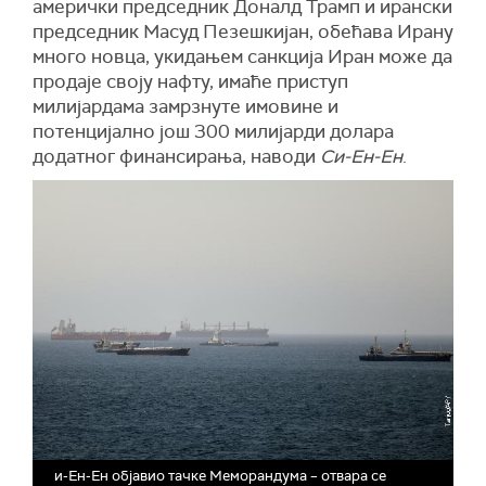
амерички председник Доналд Трамп и ирански
председник Масуд Пезешкијан, обећава Ирану
много новца, укидањем санкција Иран може да
продаје своју нафту, имаће приступ
милијардама замрзнуте имовине и
потенцијално још 300 милијарди долара
додатног финансирања, наводи
Си-Ен-Ен
.
и-Ен-Ен објавио тачке Меморандума – отвара се