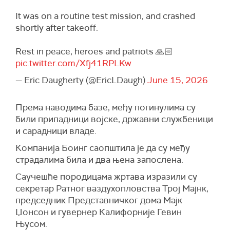
It was on a routine test mission, and crashed
shortly after takeoff.
Rest in peace, heroes and patriots 🙏🏻
pic.twitter.com/Xfj41RPLKw
— Eric Daugherty (@EricLDaugh)
June 15, 2026
Према наводима базе, међу погинулима су
били припадници војске, државни службеници
и сарадници владе.
Компанија Боинг саопштила је да су међу
страдалима била и два њена запослена.
Саучешће породицама жртава изразили су
секретар Ратног ваздухопловства Трој Мајнк,
председник Представничког дома Мајк
Џонсон и гувернер Калифорније Гевин
Њусом.