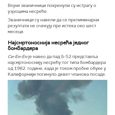
Војни званичници покренули су истрагу о
узроцима несреће.
Званичници су навели да се прелиминарни
резултати не очекују пре истека око шест
месеци.
Најсмртоноснија несрећа једног
бомбардера
Си-Ен-Ен
је навео да пад Б-52 представља
најсмртоноснију несрећу тог типа бомбардера
од 1982. године, када је током пробне обуке у
Калифорнији погинуло девет чланова посаде.