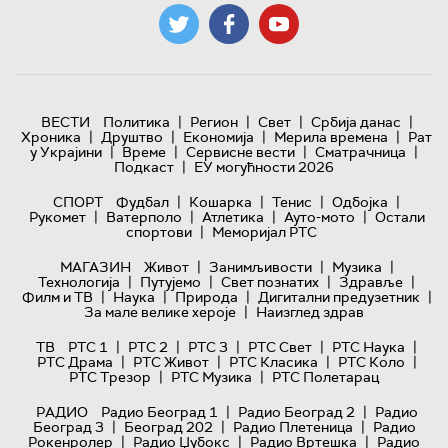
|
|
|
|
ВЕСТИ
Политика
Регион
Свет
Србија данас
|
|
|
|
Хроника
Друштво
Економија
Мерила времена
Рат
|
|
|
|
у Украјини
Време
Сервисне вести
Сматрачница
|
Подкаст
ЕУ могућности 2026
|
|
|
|
СПОРТ
Фудбал
Кошарка
Тенис
Одбојка
|
|
|
|
Рукомет
Ватерполо
Атлетика
Ауто-мото
Остали
|
спортови
Меморијал РТС
|
|
|
МАГАЗИН
Живот
Занимљивости
Музика
|
|
|
|
Технологијa
Путујемо
Свет познатих
Здравље
|
|
|
|
Филм и ТВ
Наука
Природа
Дигитални предузетник
|
За мале велике хероје
Наизглед здрав
|
|
|
|
|
ТВ
РТС 1
РТС 2
РТС 3
РТС Свет
РТС Наука
|
|
|
|
РТС Драма
РТС Живот
РТС Класика
РТС Коло
|
|
РТС Трезор
РТС Музика
РТС Полетарац
|
|
РАДИО
Радио Београд 1
Радио Београд 2
Радио
|
|
|
Београд 3
Београд 202
Радио Плетеница
Радио
|
|
|
Рокенролер
Радио Џубокс
Радио Вртешка
Радио