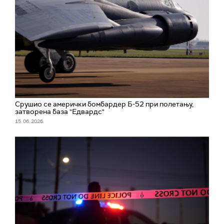
Срушио се амерички бомбардер Б-52 при полетању,
затворена база "Едвардс"
15. 06. 2026.