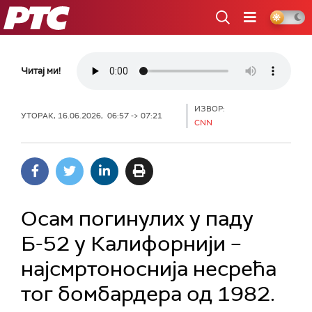
РТС
Читај ми!
ИЗВОР:
УТОРАК, 16.06.2026, 06:57 -> 07:21
CNN
Осам погинулих у паду
Б-52 у Калифорнији –
најсмртоноснија несрећа
тог бомбардера од 1982.