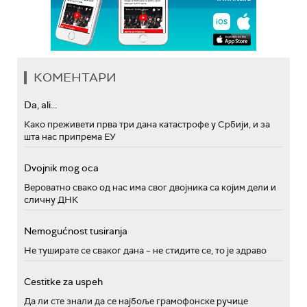
КОМЕНТАРИ
Da, ali...
Како преживети прва три дана катастрофе у Србији, и за
шта нас припрема ЕУ
Dvojnik mog oca
Вероватно свако од нас има свог двојника са којим дели и
сличну ДНК
Nemogućnost tusiranja
Не туширате се сваког дана – не стидите се, то је здраво
Cestitke za uspeh
Да ли сте знали да се најбоље грамофонске ручице