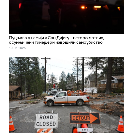
Пуцњава у џамији у Сан Дијегу – петоро мртвих,
осумњичени тинејџери извршили самоубиство
19. 05. 2026.