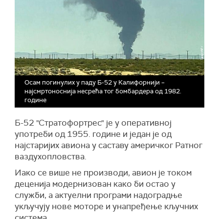
Осам погинулих у паду Б-52 у Калифорнији –
најсмртоноснија несрећа тог бомбардера од 1982.
године
Б-52 "Стратофортрес" је у оперативној
употреби од 1955. године и један је од
најстаријих авиона у саставу америчког Ратног
ваздухопловства.
Иако се више не производи, авион је током
деценија модернизован како би остао у
служби, а актуелни програми надоградње
укључују нове моторе и унапређење кључних
система.