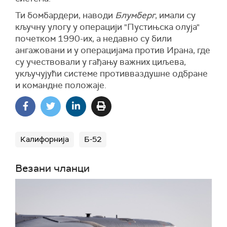
Ти бомбардери, наводи
Блумберг
, имали су
кључну улогу у операцији "Пустињска олуја"
почетком 1990-их, а недавно су били
ангажовани и у операцијама против Ирана, где
су учествовали у гађању важних циљева,
укључујући системе противваздушне одбране
и командне положаје.
Калифорнија
Б-52
Везани чланци