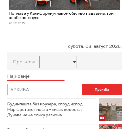
Поплаве у Калифорнији након обилних падавина, три
особе погинуле
26. 12. 2025.
субота, 08. август 2026.
Прогноза
Најновије
Будимпешта без крузера, спруд испод
Маргаретиног моста – низак водостај
Дунава мења слику региона