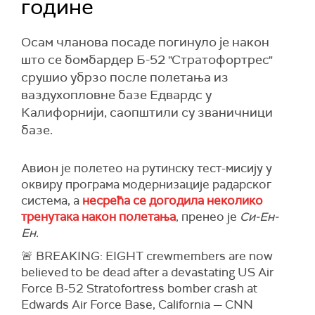
године
Осам чланова посаде погинуло је након
што се бомбардер Б-52 "Стратофортрес"
срушио убрзо после полетања из
ваздухопловне базе Едвардс у
Калифорнији, саопштили су званичници
базе.
Авион је полетео на рутинску тест-мисију у
оквиру програма модернизације радарског
система, а
несрећа се догодила неколико
тренутака након полетања
, пренео је
Си-Ен-
Ен.
🚨 BREAKING: EIGHT crewmembers are now
believed to be dead after a devastating US Air
Force B-52 Stratofortress bomber crash at
Edwards Air Force Base, California — CNN