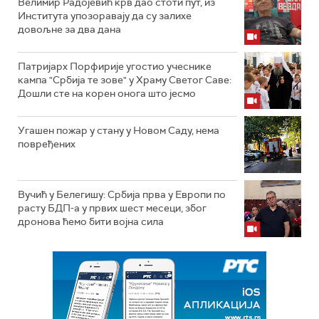
Велимир Радојевић крв дао стоти пут, из
Института упозоравају да су залихе
довољне за два дана
Патријарх Порфирије угостио учеснике
кампа "Србија те зове" у Храму Светог Саве:
Дошли сте на корен онога што јесмо
Угашен пожар у стану у Новом Саду, нема
повређених
Вучић у Белегишу: Србија прва у Европи по
расту БДП-а у првих шест месеци, због
дронова ћемо бити војна сила