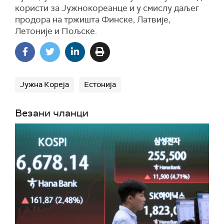
користи за Јужнокореанце и у смислу даљег
продора на тржишта Финске, Латвије,
Летоније и Пољске.
Јужна Кореја
Естонија
Везани чланци