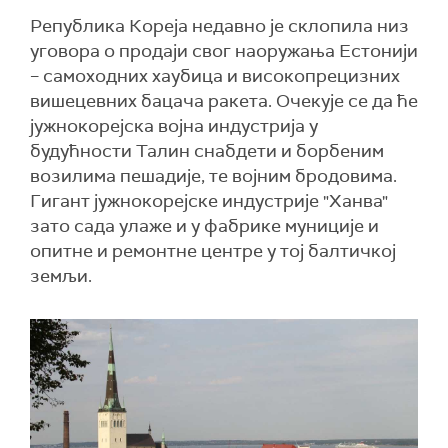
Република Кореја недавно је склопила низ
уговора о продаји свог наоружања Естонији
– самоходних хаубица и високопрецизних
вишецевних бацача ракета. Очекује се да ће
јужнокорејска војна индустрија у
будућности Талин снабдети и борбеним
возилима пешадије, те војним бродовима.
Гигант јужнокорејске индустрије "Ханва"
зато сада улаже и у фабрике муниције и
опитне и ремонтне центре у тој балтичкој
земљи.