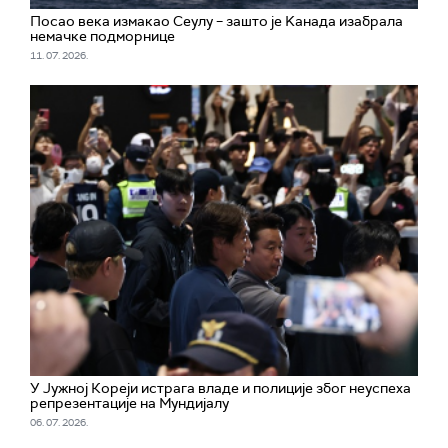
Посао века измакао Сеулу – зашто је Kанада изабрала
немачке подморнице
11. 07. 2026.
У Јужној Кореји истрага владе и полиције због неуспеха
репрезентације на Мундијалу
06. 07. 2026.