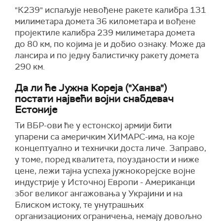
"К239" испаљује невођене ракете калибра 131
милиметара домета 36 километара и вођене
пројектиле калибра 239 милиметара домета
до 80 км, по којима је и добио ознаку. Може да
лансира и по једну балистичку ракету домета
290 км.
Да ли ће Јужна Кореја ("Ханва")
постати највећи војни снабдевач
Естоније
Ти ВБР-ови ће у естонској армији бити
упарени са америчким ХИМАРС-има, на које
концептуално и технички доста личе. Заправо,
у томе, поред квалитета, поузданости и ниже
цене, лежи тајна успеха јужнокорејске војне
индустрије у Источној Европи - Американци
због великог ангажовања у Украјини и на
Блиском истоку, те унутрашњих
организационих ограничења, немају довољно