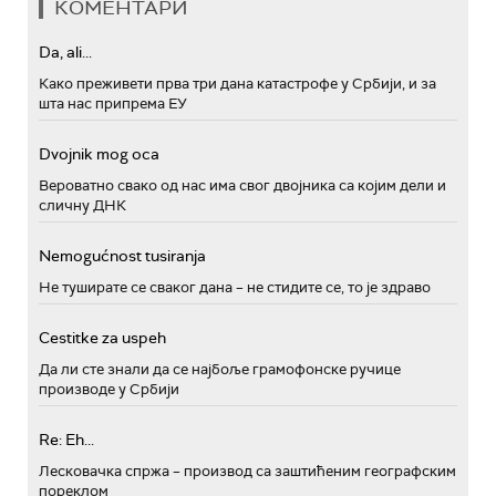
КОМЕНТАРИ
Da, ali...
Како преживети прва три дана катастрофе у Србији, и за
шта нас припрема ЕУ
Dvojnik mog oca
Вероватно свако од нас има свог двојника са којим дели и
сличну ДНК
Nemogućnost tusiranja
Не туширате се сваког дана – не стидите се, то је здраво
Cestitke za uspeh
Да ли сте знали да се најбоље грамофонске ручице
производе у Србији
Re: Eh...
Лесковачка спржа – производ са заштићеним географским
пореклом