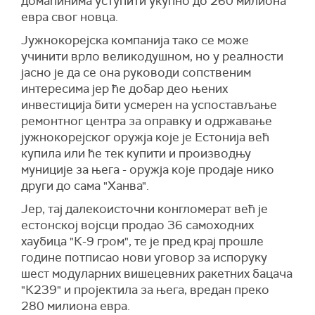
домаћинима уступити укупно до 260 милиона
евра свог новца.
Јужнокорејска компанија тако се може
учинити врло великодушном, но у реалности
јасно је да се она руководи сопственим
интересима јер ће добар део њених
инвестиција бити усмерен на успостављање
ремонтног центра за оправку и одржавање
јужнокорејског оружја које је Естонија већ
купила или ће тек купити и производњу
муниције за њега - оружја које продаје нико
други до сама "Ханва".
Јер, тај далекоисточни конгломерат већ је
естонској војсци продао 36 самоходних
хаубица "К-9 гром", те је пред крај прошле
године потписао нови уговор за испоруку
шест модуларних вишецевних ракетних бацача
"К239" и пројектила за њега, вредан преко
280 милиона евра.