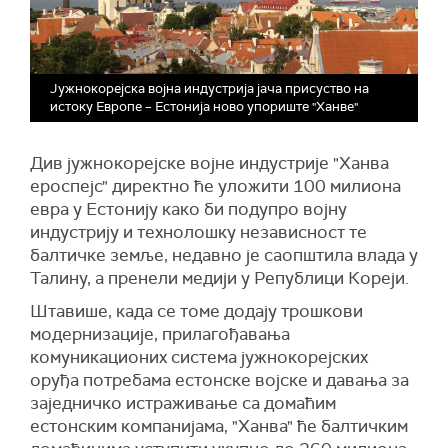
Јужнокорејска војна индустрија јача присуство на
истоку Европе – Естонија ново упориште "Ханве"
Див јужнокорејске војне индустрије "Ханва
ероспејс" директно ће уложити 100 милиона
евра у Естонију како би подупро војну
индустрију и технолошку независност те
балтичке земље, недавно је саопштила влада у
Талину, а пренели медији у Републици Кореји.
Штавише, када се томе додају трошкови
модернизације, прилагођавања
комуникационих система јужнокорејских
оруђа потребама естонске војске и давања за
заједничко истраживање са домаћим
естонским компанијама, "Ханва" ће балтичким