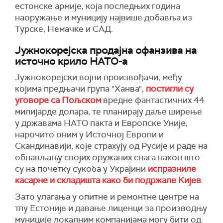
естонске армије, која последњих година
наоружање и муницију највише добавља из
Турске, Немачке и САД.
Јужнокорејска продајна офанзива на
источно крило НАТО-а
Јужнокорејски војни произвођачи, међу
којима предњачи група "Ханва",
постигли су
уговоре са Пољском
вредне фантастичних 44
милијарде долара, те планирају даље ширење
у државама НАТО пакта и Европске Уније,
нарочито оним у Источној Европи и
Скандинавији, које страхују од Русије и раде на
обнављању својих оружаних снага након што
су на почетку сукоба у Украјини
испразниле
касарне и складишта како би подржале Кијев
.
Зато улагања у опитне и ремонтне центре на
тлу Естоније и давање лиценци за производњу
муниције локалним компанијама могу бити од