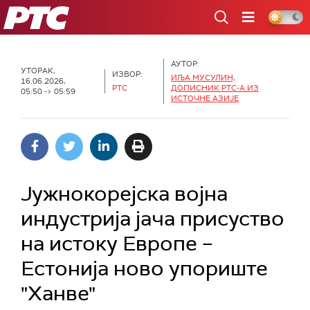
РТС
АУТОР:
УТОРАК,
ИЗВОР:
ИЉА МУСУЛИН,
16.06.2026,
РТС
ДОПИСНИК РТС-А ИЗ
05:50 -> 05:59
ИСТОЧНЕ АЗИЈЕ
Јужнокорејска војна
индустрија јача присуство
на истоку Европе –
Естонија ново упориште
"Ханве"