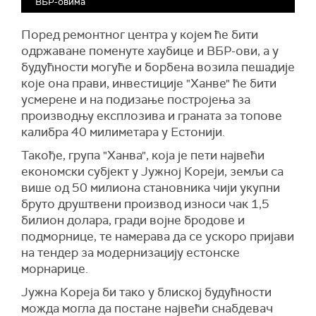
ВБР-овима
Поред ремонтног центра у којем ће бити
одржаване поменуте хаубице и ВБР-ови, а у
будућности могуће и борбена возила пешадије
које она прави, инвестиције "Ханве" ће бити
усмерене и на подизање постројења за
производњу експлозива и граната за топове
калибра 40 милиметара у Естонији.
Такође, група "Ханва", која је пети највећи
економски субјект у Јужној Кореји, земљи са
више од 50 милиона становника чији укупни
бруто друштвени производ износи чак 1,5
билион долара, гради војне бродове и
подморнице, те намерава да се ускоро пријави
на тендер за модернизацију естонске
морнарице.
Јужна Кореја би тако у блиској будућности
можда могла да постане највећи снабдевач