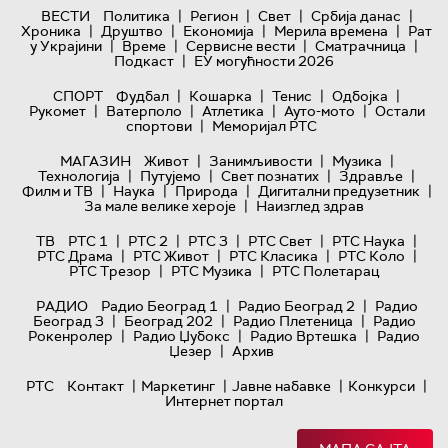
|
|
|
|
ВЕСТИ
Политика
Регион
Свет
Србија данас
|
|
|
|
Хроника
Друштво
Економија
Мерила времена
Рат
|
|
|
|
у Украјини
Време
Сервисне вести
Сматрачница
|
Подкаст
ЕУ могућности 2026
|
|
|
|
СПОРТ
Фудбал
Кошарка
Тенис
Одбојка
|
|
|
|
Рукомет
Ватерполо
Атлетика
Ауто-мото
Остали
|
спортови
Меморијал РТС
|
|
|
МАГАЗИН
Живот
Занимљивости
Музика
|
|
|
|
Технологијa
Путујемо
Свет познатих
Здравље
|
|
|
|
Филм и ТВ
Наука
Природа
Дигитални предузетник
|
За мале велике хероје
Наизглед здрав
|
|
|
|
|
ТВ
РТС 1
РТС 2
РТС 3
РТС Свет
РТС Наука
|
|
|
|
РТС Драма
РТС Живот
РТС Класика
РТС Коло
|
|
РТС Трезор
РТС Музика
РТС Полетарац
|
|
РАДИО
Радио Београд 1
Радио Београд 2
Радио
|
|
|
Београд 3
Београд 202
Радио Плетеница
Радио
|
|
|
Рокенролер
Радио Џубокс
Радио Вртешка
Радио
|
Џезер
Архив
|
|
|
|
РТС
Контакт
Маркетинг
Јавне набавке
Конкурси
Интернет портал