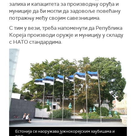
залиха и капацитета за производњу оруђа и
муниције да би могли да задовоље повећану
потражњу међу својим савезницима.
С тим у вези, треба напоменути да Република
Кореја производи оружје и муницију у складу
с НАТО стандардима.
Естонија се наоружава јужнокорејским хаубицама и