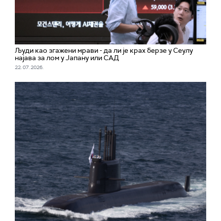
Људи као згажени мрави - да ли је крах берзе у Сеулу
најава за лом у Јапану или САД
22. 07. 2026.