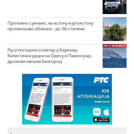
Претежно сунчано, на истоку и југоистоку
променљиво облачно - до 36 степени
Руси погодили солитер у Харкову,
балистички удари на Одесу и Павлоград;
дронови напали Белгород