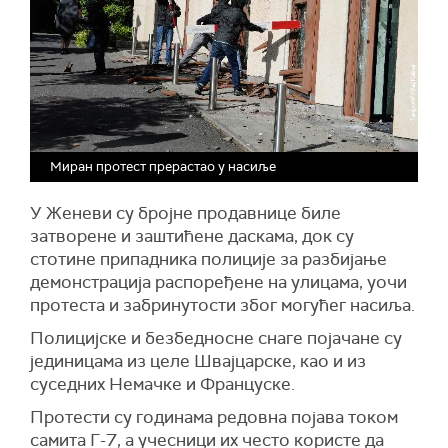
Миран протест прерастао у насиље
У Женеви су бројне продавнице биле
затворене и заштићене даскама, док су
стотине припадника полиције за разбијање
демонстрација распоређене на улицама, уочи
протеста и забринутости због могућег насиља.
Полицијске и безбедносне снаге појачане су
јединицама из целе Швајцарске, као и из
суседних Немачке и Француске.
Протести су годинама редовна појава током
самита Г-7, а учесници их често користе да