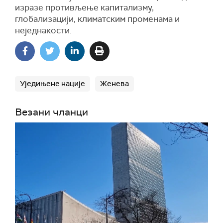
изразе противљење капитализму,
глобализацији, климатским променама и
неједнакости.
Уједињене нације
Женева
Везани чланци