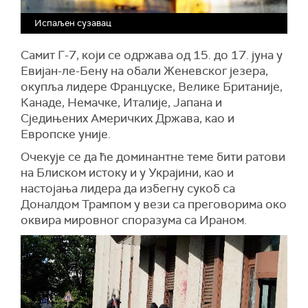
Испаљен сузавац
Самит Г-7, који се одржава од 15. до 17. јуна у
Евијан-ле-Бену на обали Женевског језера,
окупља лидере Француске, Велике Британије,
Канаде, Немачке, Италије, Јапана и
Сједињених Америчких Држава, као и
Европске уније.
Очекује се да ће доминантне теме бити ратови
на Блиском истоку и у Украјини, као и
настојања лидера да избегну сукоб са
Доналдом Трампом у вези са преговорима око
оквира мировног споразума са Ираном.