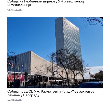
Србија на Глобалном дијалогу УН о вештачкој
интелигенцији
06. 07. 2026.
Србија пред СБ УН: Размотрити Младићев захтев за
лечење у Београду
12. 06. 2026.