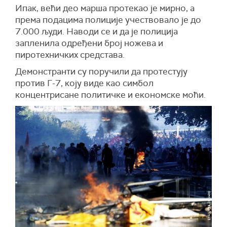
Ипак, већи део марша протекао је мирно, а
према подацима полиције учествовало је до
7.000 људи. Наводи се и да је полиција
запленила одређени број ножева и
пиротехничких средстава.
Демонстранти су поручили да протестују
против Г-7, коју виде као симбол
концентрисане политичке и економске моћи.