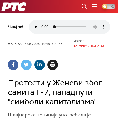
РТС
Читај ми!
ИЗВОР:
НЕДЕЉА, 14.06.2026, 19:46 -> 21:46
РОЈТЕРС, ФРАНС 24
Протести у Женеви због
самита Г-7, нападнути
"симболи капитализма"
Швајцарска полиција употребила је