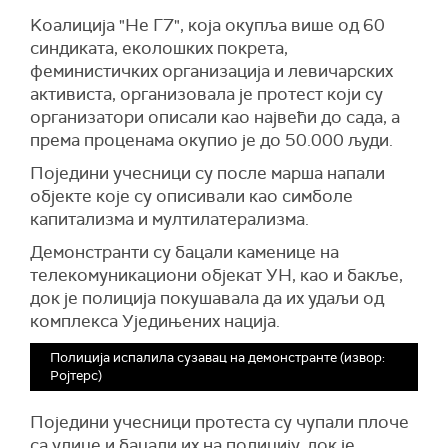
Kоалиција "Не Г7", која окупља више од 60
синдиката, еколошких покрета,
феминистичких организација и левичарских
активиста, организовала је протест који су
организатори описали као највећи до сада, а
према проценама окупио је до 50.000 људи.
Поједини учесници су после марша напали
објекте које су описивали као симболе
капитализма и мултилатерализма.
Демонстранти су бацали каменице на
телекомуникациони објекат УН, као и бакље,
док је полиција покушавала да их удаљи од
комплекса Уједињених нација.
Полиција испалила сузавац на демонстранте (извор:
Ројтерс)
Поједини учесници протеста су чупали плоче
са улице и бацали их на полицију, док је