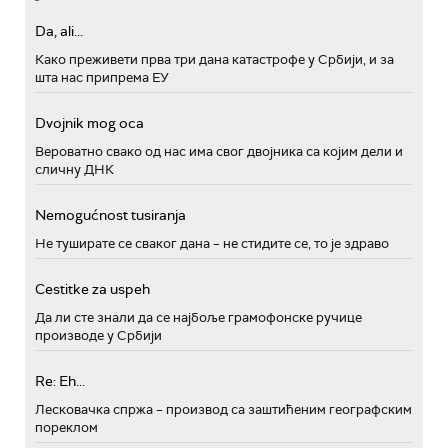
Da, ali...
Како преживети прва три дана катастрофе у Србији, и за
шта нас припрема ЕУ
Dvojnik mog oca
Вероватно свако од нас има свог двојника са којим дели и
сличну ДНК
Nemogućnost tusiranja
Не туширате се сваког дана – не стидите се, то је здраво
Cestitke za uspeh
Да ли сте знали да се најбоље грамофонске ручице
производе у Србији
Re: Eh...
Лесковачка спржа – производ са заштићеним географским
пореклом