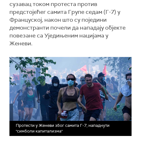
сузавац током протеста против
предстојећег самита Групе седам (Г-7) у
Француској, након што су поједини
демонстранти почели да нападају објекте
повезане са Уједињеним нацијама у
Женеви.
Протести у Женеви због самита Г-7, нападнути
"симболи капитализма"