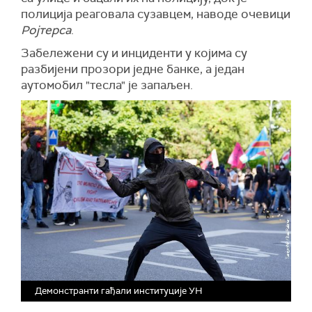
полиција реаговала сузавцем, наводе очевици
Ројтерса
.
Забележени су и инциденти у којима су
разбијени прозори једне банке, а један
аутомобил "тесла" је запаљен.
Демонстранти гађали институције УН