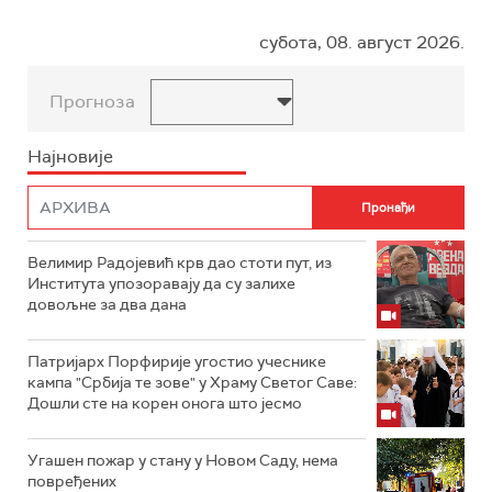
субота, 08. август 2026.
Прогноза
Најновије
Велимир Радојевић крв дао стоти пут, из
Института упозоравају да су залихе
довољне за два дана
Патријарх Порфирије угостио учеснике
кампа "Србија те зове" у Храму Светог Саве:
Дошли сте на корен онога што јесмо
Угашен пожар у стану у Новом Саду, нема
повређених