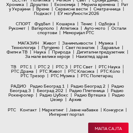
|
|
|
|
ВЕСТИ
Политика
Регион
Свет
Србија данас
|
|
|
|
Хроника
Друштво
Економија
Мерила времена
Рат
|
|
|
|
у Украјини
Време
Сервисне вести
Сматрачница
|
Подкаст
ЕУ могућности 2026
|
|
|
|
СПОРТ
Фудбал
Кошарка
Тенис
Одбојка
|
|
|
|
Рукомет
Ватерполо
Атлетика
Ауто-мото
Остали
|
спортови
Меморијал РТС
|
|
|
МАГАЗИН
Живот
Занимљивости
Музика
|
|
|
|
Технологијa
Путујемо
Свет познатих
Здравље
|
|
|
|
Филм и ТВ
Наука
Природа
Дигитални предузетник
|
За мале велике хероје
Наизглед здрав
|
|
|
|
|
ТВ
РТС 1
РТС 2
РТС 3
РТС Свет
РТС Наука
|
|
|
|
РТС Драма
РТС Живот
РТС Класика
РТС Коло
|
|
РТС Трезор
РТС Музика
РТС Полетарац
|
|
РАДИО
Радио Београд 1
Радио Београд 2
Радио
|
|
|
Београд 3
Београд 202
Радио Плетеница
Радио
|
|
|
Рокенролер
Радио Џубокс
Радио Вртешка
Радио
|
Џезер
Архив
|
|
|
|
РТС
Контакт
Маркетинг
Јавне набавке
Конкурси
Интернет портал
МАПА САЈТА