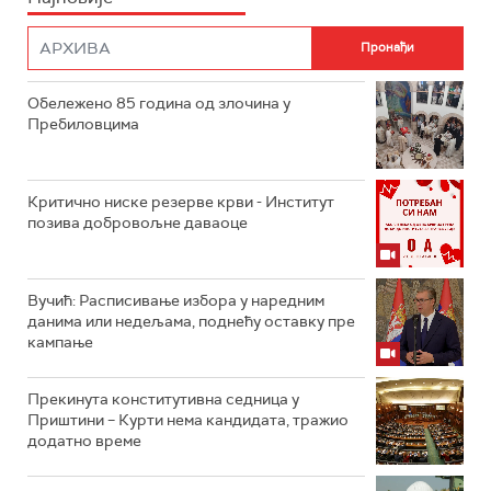
Обележено 85 година од злочина у
Пребиловцима
Критично ниске резерве крви - Институт
позива добровољне даваоце
Вучић: Расписивање избора у наредним
данима или недељама, поднећу оставку пре
кампање
Прекинута конститутивна седница у
Приштини – Курти нема кандидата, тражио
додатно време