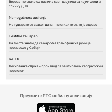
Вероватно свако од нас има свог двојника са којим дели и
сличну ДНК
Nemogućnost tusiranja
Не туширате се сваког дана – не стидите се, то је здраво
Cestitke za uspeh
Да ли сте знали да се најбоље грамофонске ручице
производе у Србији
Re: Eh...
Лесковачка спржа – производ са заштићеним географским
пореклом
Преузмите РТС мобилну апликацију