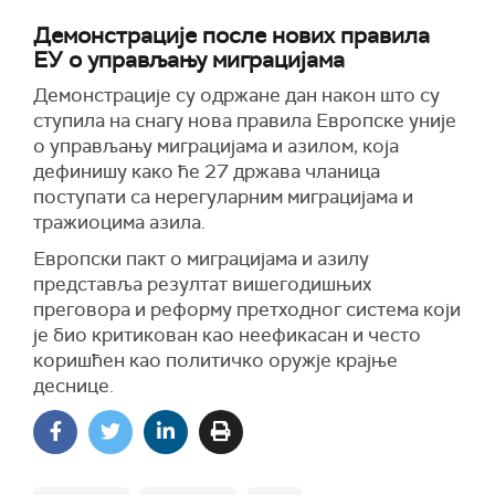
Демонстрације после нових правила
ЕУ о управљању миграцијама
Демонстрације су одржане дан након што су
ступила на снагу нова правила Европске уније
о управљању миграцијама и азилом, која
дефинишу како ће 27 држава чланица
поступати са нерегуларним миграцијама и
тражиоцима азила.
Европски пакт о миграцијама и азилу
представља резултат вишегодишњих
преговора и реформу претходног система који
је био критикован као неефикасан и често
коришћен као политичко оружје крајње
деснице.