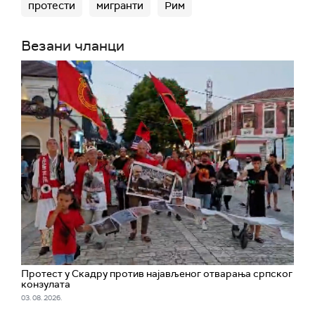
протести
мигранти
Рим
Везани чланци
Протест у Скадру против најављеног отварања српског
конзулата
03. 08. 2026.