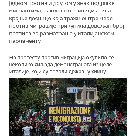
једном против и другом у знак подршке
мигрантима, након што је иницијатива
крајње деснице која тражи оштре мере
против миграције прикупила довољан број
потписа за разматрање у италијанском
парламенту.
На протесту против миграција окупило се
неколико хиљада демонстраната из целе
Италије, који су певали државну химну.