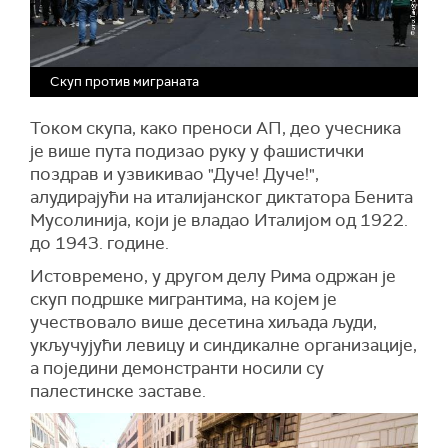
Скуп против миграната
Током скупа, како преноси АП, део учесника
је више пута подизао руку у фашистички
поздрав и узвикивао "Дуче! Дуче!",
алудирајући на италијанског диктатора Бенита
Мусолинија, који је владао Италијом од 1922.
до 1943. године.
Истовремено, у другом делу Рима одржан је
скуп подршке мигрантима, на којем је
учествовало више десетина хиљада људи,
укључујући левицу и синдикалне организације,
а поједини демонстранти носили су
палестинске заставе.