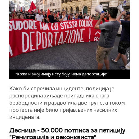
"Кожа и зној имају исту боју, нема депортације"
Kако би спречила инциденте, полиција је
распоредила хиљаде припадника снага
безбедности и раздвојила две групе, а током
протеста није било пријављених насилних
инцидената.
Десница - 50.000 потписа за петицију
"Ремиграција и реконквиста"