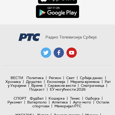
Радио Телевизија Србије
|
|
|
|
ВЕСТИ
Политика
Регион
Свет
Србија данас
|
|
|
|
Хроника
Друштво
Економија
Мерила времена
Рат
|
|
|
|
у Украјини
Време
Сервисне вести
Сматрачница
|
Подкаст
ЕУ могућности 2026
|
|
|
|
СПОРТ
Фудбал
Кошарка
Тенис
Одбојка
|
|
|
|
Рукомет
Ватерполо
Атлетика
Ауто-мото
Остали
|
спортови
Меморијал РТС
|
|
|
МАГАЗИН
Живот
Занимљивости
Музика