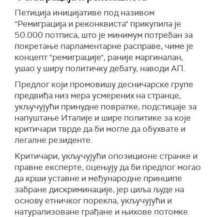
Петиција иницијативе под називом
"Ремиграција и реконквиста" прикупила је
50.000 потписа, што је минимум потребан за
покретање парламентарне расправе, чиме је
концепт "ремиграције", раније маргиналан,
ушао у ширу политичку дебату, наводи АП.
Предлог који промовишу десничарске групе
предвиђа низ мера усмерених на странце,
укључујући принудне повратке, подстицаје за
напуштање Италије и шире политике за које
критичари тврде да би могле да обухвате и
легалне резиденте.
Kритичари, укључујући опозиционе странке и
правне експерте, оцењују да би предлог могао
да крши уставне и међународне принципе
забране дискриминације, јер циља људе на
основу етничког порекла, укључујући и
натурализоване грађане и њихове потомке.