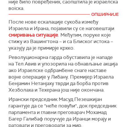
није било повређених, саопштила је израелска
бомбардовања Ирана довеле до потпуног
војска.
уништења те земље, али је истакао да не жели
да још много људи буде убијено.
ОПШИРНИЈЕ
У нападу дрона, за који се сумња да га је
После нове ескалације сукоба између
лансирала либанска милитантна група
"Оно што се показало као веома моћна ствар
Израела и Ирана, појавили су се наговештаји
Хезболах током ноћи, није било повређених у
је блокада. Блокада се испоставила као много
смиривања ситуације
. Међутим, поруке које
Западној Галилеји на северу Израела, навела
јача од бомбардовања", оценио је Трамп.
стижу из Вашингтона – и са Блиског истока –
је израелска војска, пренео је
Тајмс ов
Говорећи о америчком војном хеликоптеру
указују да је примирје крхко.
Израел
.
АХ-64 "апач" који се срушио у близини
Револуционарна гарда обуставила је нападе
У саопштењу се наводи да су због тог напада
Ормуског мореуза, Трамп је рекао да су
на Тел Авив и упозорила на обнављање акција
биле активиране сирене за ваздушну
чланови посаде безбедни и да су добро.
ако Израелске одбрамбене снаге наставе
опасност.
(Танјуг)
војне операције у Либану. Премијер Израела
Израелска војска је саопштила и да је синоћ
Бенјамин Нетанјаху тврди да борба против
пресрела дрон лансиран из Јемена изнад
Хезболаха и Техерана још није окончана.
града Еилата на крајњем југу Израела.
Ирански председник Масуд Пезешкијан
(Танјуг)
гарантује да се "неће повући", док председник
парламента и главни преговарач Мохамад
Багер Галибаф поручује да Иранци морају и
ратовати и преговорати за мир.