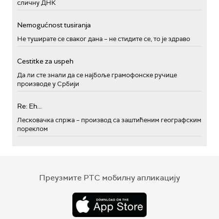
сличну ДНК
Nemogućnost tusiranja
Не туширате се сваког дана – не стидите се, то је здраво
Cestitke za uspeh
Да ли сте знали да се најбоље грамофонске ручице
производе у Србији
Re: Eh...
Лесковачка спржа – производ са заштићеним географским
пореклом
Преузмите РТС мобилну апликацију