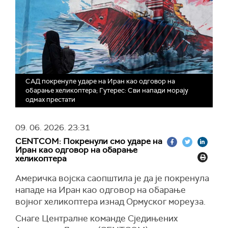
САД покренуле ударе на Иран као одговор на
обарање хеликоптера; Гутерес: Сви напади морају
одмах престати
09. 06. 2026.
23:31
CENTCOM: Покренули смо ударе на
Иран као одговор на обарање
хеликоптера
Америчка војска саопштила је да је покренула
нападе на Иран као одговор на обарање
војног хеликоптера изнад Ормуског мореуза.
Снаге Централне команде Сједињених