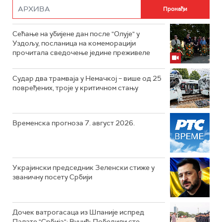
Сећање на убијене дан после "Олује" у
Уздољу, посланица на комеморацији
прочитала сведочење једине преживеле
Судар два трамваја у Немачкој – више од 25
повређених, троје у критичном стању
Временска прогноза 7. август 2026.
Украјински председник Зеленски стиже у
званичну посету Србији
Дочек ватрогасаца из Шпаније испред
Палате "Србија"; Вучић: Победили сте