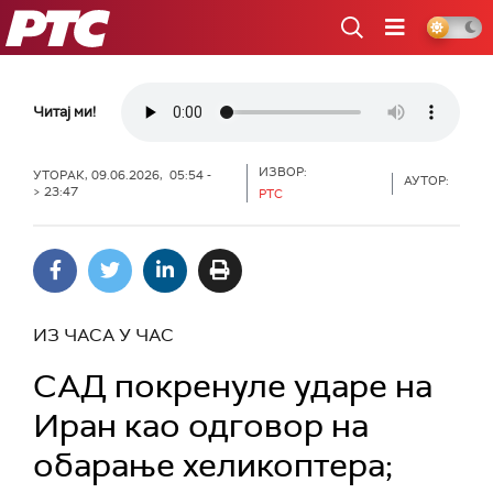
РТС
Читај ми!
ИЗВОР:
УТОРАК, 09.06.2026, 05:54 -
АУТОР:
> 23:47
РТС
ИЗ ЧАСА У ЧАС
САД покренуле ударе на
Иран као одговор на
обарање хеликоптера;