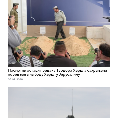
Посмртни остаци предака Теодора Херцла сахрањени
поред њега на брду Херцл у Јерусалиму
05. 08. 2026.