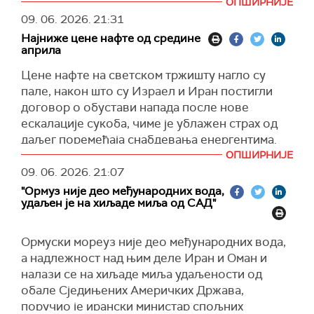
ОПШИРНИЈЕ
ИАЕА напустили Иран након израелских и
Њујорк тајмс
наводи да је у питању био
09. 06. 2026.
21:31
америчких напада на иранска нуклеарна
јуришни дрон "шахедом".
Најниже цене нафте од средине
постројења.
(
Tanjug/Axios/New York Times
)
априла
"Одбор гувернера не сме постати место за
Цене нафте на светском тржишту нагло су
прикривање војне агресије и пребацивање
пале, након што су Израел и Иран постигли
њених последица на земљу која је жртва. Ово
договор о обустави напада после нове
представља извртање одговорности: гађају се
ескалације сукоба, чиме је ублажен страх од
постројења која су под међународним
даљег поремећаја снабдевања енергентима.
надзором, нарушавају се нуклеарна
ОПШИРНИЈЕ
безбедност и могућност спровођења
Нафта типа "брент" пала је за више од 4,5
09. 06. 2026.
21:07
инспекција, а затим се Одбор гувернера
одсто, на око 90 долара по барелу, а америчка
"Ормуз није део међународних вода,
користи као средство притиска на Иран",
сирова референтна нафта (WTI) за више од
удаљен је на хиљаде миља од САД"
наводи Гарибабади.
пет одсто, на око 86 долара по барелу, што
представља најниже нивое од средине априла,
"Напади на постројења која су под надзором
Ормуски мореуз није део међународних вода,
пренeла је финасијска платформа
Трејдинг
Агенције и онемогућавање процеса
а надлежност над њим деле Иран и Оман и
икономикс
. (Trading Economics).
верификације морају бити предмет
налази се на хиљаде миља удаљености од
међународне одговорности оних који су их
Додатни утицај на цене нафте дошао је из
обале Сједињених Америчких Држава,
извели, а не основ за усвајање резолуције
Кине, где је увоз сирове нафте у мају пао на
поручио је ирански министар спољних
против државе која је била жртва тих