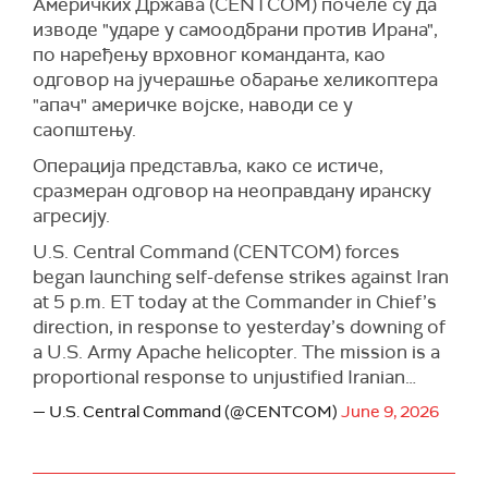
Америчких Држава (CENTCOM) почеле су да
изводе "ударе у самоодбрани против Ирана",
по наређењу врховног команданта, као
одговор на јучерашње обарање хеликоптера
"апач" америчке војске, наводи се у
саопштењу.
Операција представља, како се истиче,
сразмеран одговор на неоправдану иранску
агресију.
U.S. Central Command (CENTCOM) forces
began launching self-defense strikes against Iran
at 5 p.m. ET today at the Commander in Chief’s
direction, in response to yesterday’s downing of
a U.S. Army Apache helicopter. The mission is a
proportional response to unjustified Iranian…
— U.S. Central Command (@CENTCOM)
June 9, 2026