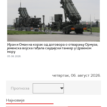
Иран и Оман на корак од договора о отварању Ормуза;
jеменска војска гађала саудијски танкер у Црвеном
мору
05. 08. 2026.
четвртак, 06. август 2026.
Прогноза
Најновије