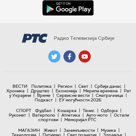
Радио Телевизија Србије
|
|
|
|
ВЕСТИ
Политика
Регион
Свет
Србија данас
|
|
|
|
Хроника
Друштво
Економија
Мерила времена
Рат
|
|
|
|
у Украјини
Време
Сервисне вести
Сматрачница
|
Подкаст
ЕУ могућности 2026
|
|
|
|
СПОРТ
Фудбал
Кошарка
Тенис
Одбојка
|
|
|
|
Рукомет
Ватерполо
Атлетика
Ауто-мото
Остали
|
спортови
Меморијал РТС
|
|
|
МАГАЗИН
Живот
Занимљивости
Музика
|
|
|
|
Технологијa
Путујемо
Свет познатих
Здравље