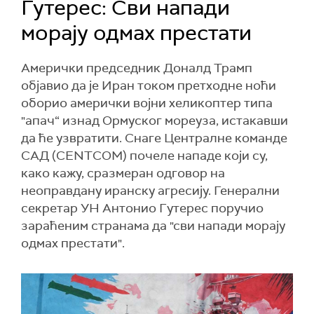
Гутерес: Сви напади
морају одмах престати
Амерички председник Доналд Трамп
објавио да је Иран током претходне ноћи
оборио амерички војни хеликоптер типа
"апач“ изнад Ормуског мореуза, истакавши
да ће узвратити. Снаге Централне команде
САД (CENTCOM) почеле нападе који су,
како кажу, сразмеран одговор на
неоправдану иранску агресију. Генерални
секретар УН Антонио Гутерес поручио
зараћеним странама да "сви напади морају
одмах престати".