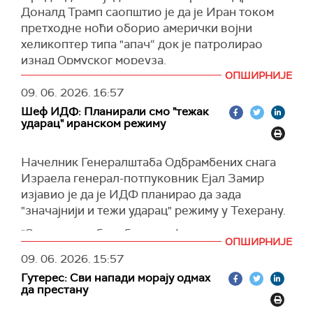
Он је истакао да Иран "преферира језик
Доналд Трамп саопштио је да је Иран током
дипломатије“, али да, како је навео, "уме да
претходне ноћи оборио амерички војни
говори и другим језицима“.
хеликоптер типа "апач“ док је патролирао
(
x.com
)
изнад Ормуског мореуза.
ОПШИРНИЈЕ
"Управо сам обавештен од наше војске да су
09. 06. 2026.
16:57
Иранци синоћ оборили један од наших високо
Шеф ИДФ: Планирали смо "тежак
софистицираних хеликоптера ‘апач’ током
ударац" иранском режиму
патроле изнад Ормуског мореуза. У летелици
су била два пилота, обојица су безбедни и
Начелник Генералштаба Одбрамбених снага
нису повређени. Ипак, Сједињене Државе
Израела генерал-потпуковник Ејал Замир
морају да одговоре на овај напад“, навео је
изјавио је да је ИДФ планирао да зада
Трамп у објави на мрежи
Трут Соушал
.
"значајнији и тежи ударац" режиму у Техерану.
За сада нема званичне потврде ових навода
"Сви наши одбрамбени и офанзивни системи
од стране Ирана, нити додатних детаља о
ОПШИРНИЈЕ
били су у приправности и спремни. Пресрели
околностима инцидента.
09. 06. 2026.
15:57
смо претње које су нам упућене и брзо и
Америчка Централна команда (CENTCOM)
Гутерес: Сви напади морају одмах
снажно ударили по Ирану", рекао је он,
саопштила је да се војни хеликоптер АХ-64
да престану
осврћући се на недавну размену ватре између
"апач" срушио се у близини Ормуског мореуза