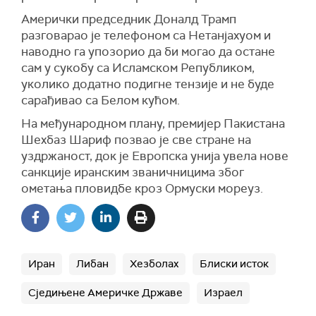
Амерички председник Доналд Трамп
разговарао је телефоном са Нетанјахуом и
наводно га упозорио да би могао да остане
сам у сукобу са Исламском Републиком,
уколико додатно подигне тензије и не буде
сарађивао са Белом кућом.
На међународном плану, премијер Пакистана
Шехбаз Шариф позвао је све стране на
уздржаност, док је Европска унија увела нове
санкције иранским званичницима због
ометања пловидбе кроз Ормуски мореуз.
Иран
Либан
Хезболах
Блиски исток
Сједињене Америчке Државе
Израел