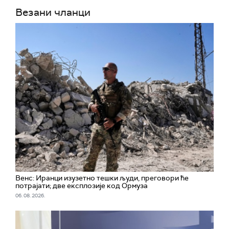
Везани чланци
Венс: Иранци изузетно тешки људи, преговори ће
потрајати; две експлозије код Ормуза
06. 08. 2026.