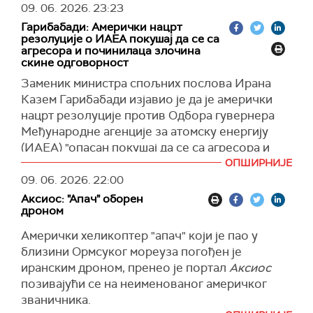
09. 06. 2026.
23:23
Гарибабади: Амерички нацрт
резолуције о ИАЕА покушај да се са
агресора и починилаца злочина
скине одговорност
Заменик министра спољних послова Ирана
Казем Гарибабади изјавио је да је амерички
нацрт резолуције против Одбора гувернера
Међународне агенције за атомску енергију
(ИАЕА) "опасан покушај да се са агресора и
починилаца злочина скине одговорност и они
ОПШИРНИЈЕ
рехабилитују".
09. 06. 2026.
22:00
Аксиос: "Апач" оборен
Како је раније објављено, САД у нацрту
дроном
резолуције захтевају да Иран обавести
агенцију шта се догодило са његовим
Амерички хеликоптер "апач" који је пао у
бомбардованим нуклеарним постројењима и
близини Ормсуког мореуза погођен је
обогаћеним уранијумом који је тамо био
иранским дроном, пренео је портал
Аксиос
ускладиштен.
позивајући се на неименованог америчког
званичника.
Гарибабади је подсетио да су инспектори