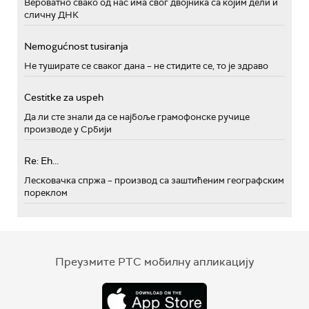
Вероватно свако од нас има свог двојника са којим дели и
сличну ДНК
Nemogućnost tusiranja
Не туширате се сваког дана – не стидите се, то је здраво
Cestitke za uspeh
Да ли сте знали да се најбоље грамофонске ручице
производе у Србији
Re: Eh...
Лесковачка спржа – производ са заштићеним географским
пореклом
Преузмите РТС мобилну апликацију