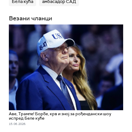
Бела кућа
амбасадор САД
Везани чланци
Аве, Трампе! Борбе, крв и зној за рођендански шоу
испред Беле куће
15. 06. 2026.