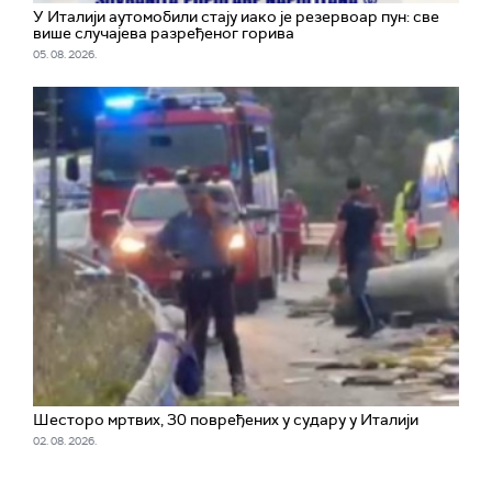
У Италији аутомобили стају иако је резервоар пун: све
више случајева разређеног горива
05. 08. 2026.
Шесторо мртвих, 30 повређених у судару у Италији
02. 08. 2026.