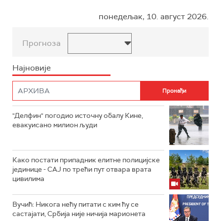
понедељак, 10. август 2026.
Прогноза
Најновије
"Делфин" погодио источну обалу Кине,
евакуисано милион људи
Како постати припадник елитне полицијске
јединице - СAJ по трећи пут отвара врата
цивилима
Вучић: Никога нећу питати с ким ћу се
састајати, Србија није ничија марионета