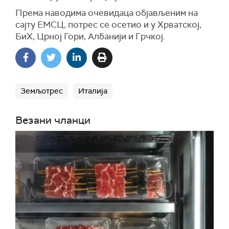
Према наводима очевидаца објављеним на
сајту ЕМСЦ, потрес се осетио и у Хрватској,
БиХ, Црној Гори, Албанији и Грчкој.
Земљотрес
Италија
Везани чланци