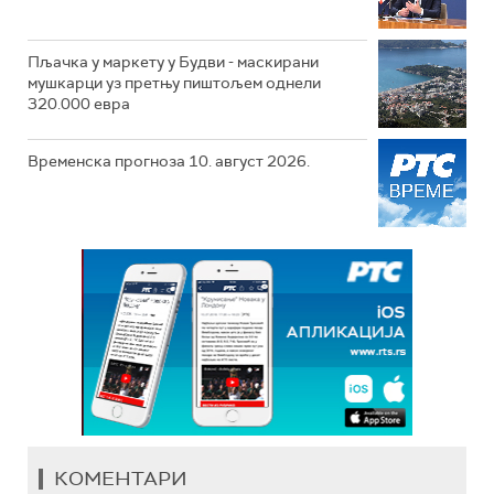
Пљачка у маркету у Будви - маскирани
мушкарци уз претњу пиштољем однели
320.000 евра
Временска прогноза 10. август 2026.
КОМЕНТАРИ