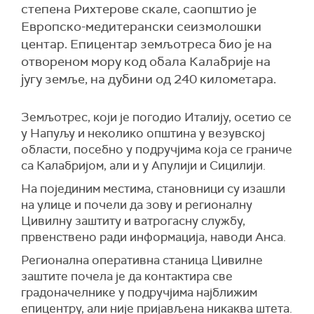
степена Рихтерове скале, саопштио је
Европско-медитерански сеизмолошки
центар. Епицентар земљотреса био је на
отвореном мору код обала Калабрије на
југу земље, на дубини од 240 километара.
Земљотрес, који је погодио Италију, осетио се
у Напуљу и неколико општина у везувској
области, посебно у подручјима која се граниче
са Калабријом, али и у Апулији и Сицилији.
На појединим местима, становници су изашли
на улице и почели да зову и регионалну
Цивилну заштиту и ватрогасну службу,
првенствено ради информација, наводи Анса.
Регионална оперативна станица Цивилне
заштите почела је да контактира све
градоначелнике у подручјима најближим
епицентру, али није пријављена никаква штета.