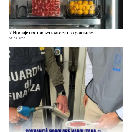
У Италији постављен аутомат за ражњиће
07. 08. 2026.