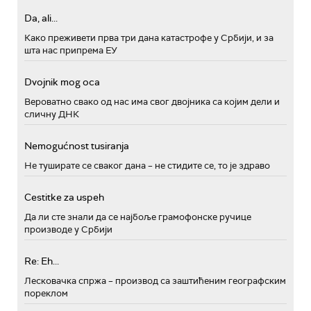
Da, ali...
Како преживети прва три дана катастрофе у Србији, и за
шта нас припрема ЕУ
Dvojnik mog oca
Вероватно свако од нас има свог двојника са којим дели и
сличну ДНК
Nemogućnost tusiranja
Не туширате се сваког дана – не стидите се, то је здраво
Cestitke za uspeh
Да ли сте знали да се најбоље грамофонске ручице
производе у Србији
Re: Eh...
Лесковачка спржа – производ са заштићеним географским
пореклом