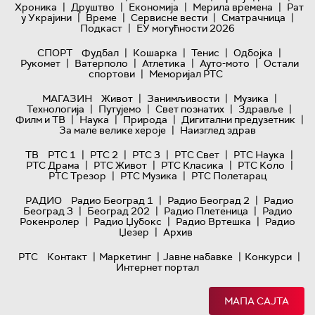
|
|
|
|
Хроника
Друштво
Економија
Мерила времена
Рат
|
|
|
|
у Украјини
Време
Сервисне вести
Сматрачница
|
Подкаст
ЕУ могућности 2026
|
|
|
|
СПОРТ
Фудбал
Кошарка
Тенис
Одбојка
|
|
|
|
Рукомет
Ватерполо
Атлетика
Ауто-мото
Остали
|
спортови
Меморијал РТС
|
|
|
МАГАЗИН
Живот
Занимљивости
Музика
|
|
|
|
Технологијa
Путујемо
Свет познатих
Здравље
|
|
|
|
Филм и ТВ
Наука
Природа
Дигитални предузетник
|
За мале велике хероје
Наизглед здрав
|
|
|
|
|
ТВ
РТС 1
РТС 2
РТС 3
РТС Свет
РТС Наука
|
|
|
|
РТС Драма
РТС Живот
РТС Класика
РТС Коло
|
|
РТС Трезор
РТС Музика
РТС Полетарац
|
|
РАДИО
Радио Београд 1
Радио Београд 2
Радио
|
|
|
Београд 3
Београд 202
Радио Плетеница
Радио
|
|
|
Рокенролер
Радио Џубокс
Радио Вртешка
Радио
|
Џезер
Архив
|
|
|
|
РТС
Контакт
Маркетинг
Јавне набавке
Конкурси
Интернет портал
МАПА САЈТА