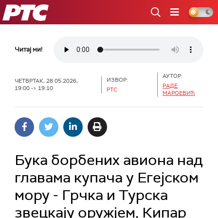
РТС
Читај ми!
АУТОР:
ИЗВОР:
ЧЕТВРТАК, 28.05.2026,
РАДЕ
19:00 -> 19:10
РТС
МАРОЕВИЋ
Бука борбених авиона над
главама купача у Егејском
мору - Грчка и Турска
звецкају оружјем, Кипар