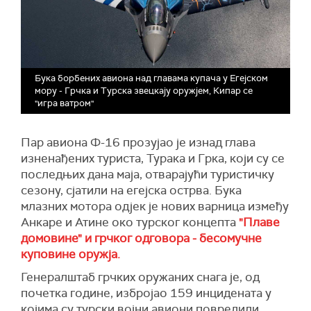
Бука борбених авиона над главама купача у Егејском
мору - Грчка и Турска звецкају оружјем, Кипар се
"игра ватром"
Пар авиона Ф-16 прозујао је изнад глава
изненађених туриста, Турака и Грка, који су се
последњих дана маја, отварајући туристичку
сезону, сјатили на егејска острва. Бука
млазних мотора одјек је нових варница између
Анкаре и Атине око турског концепта
"Плаве
домовине" и грчког одговора - бесомучне
куповине оружја.
Генералштаб грчких оружаних снага је, од
почетка године, избројао 159 инцидената у
којима су турски војни авиони повредили