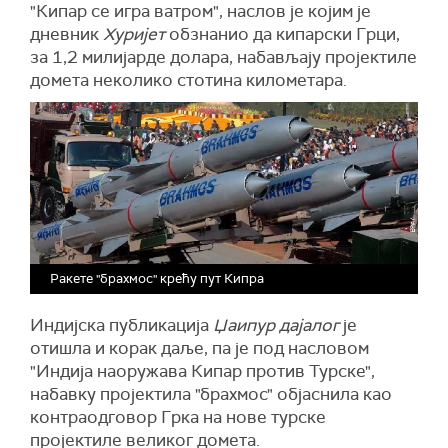
"Кипар се игра ватром", наслов је којим је
дневник
Хуријет
обзнанио да кипарски Грци,
за 1,2 милијарде долара, набављају пројектиле
домета неколико стотина километара.
Ракете "брахмос" крећу пут Кипра
Индијска публикација
Џаипур
дајалог
је
отишла и корак даље, па је под насловом
"Индија наоружава Кипар против Турске",
набавку пројектила "брахмос" објаснила као
контраодговор Грка на нове турске
пројектиле великог домета.