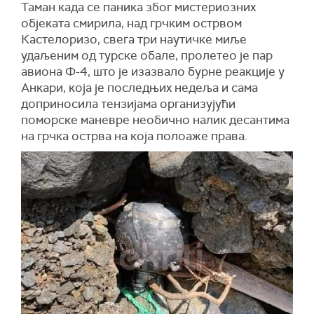
Таман када се паника због мистериозних
објеката смирила, над грчким острвом
Кастелоризо, свега три наутичке миље
удаљеним од турске обале, пролетео је пар
авиона Ф-4, што је изазвало бурне реакције у
Анкари, која је последњих недеља и сама
доприносила тензијама организујући
поморске маневре необично налик десантима
на грчка острва на која полоаже права.