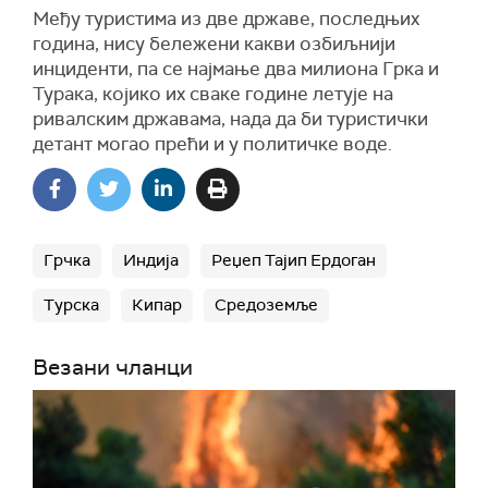
Међу туристима из две државе, последњих
година, нису бележени какви озбиљнији
инциденти, па се најмање два милиона Грка и
Турака, којико их сваке године летује на
ривалским државама, нада да би туристички
детант могао прећи и у политичке воде.
Грчка
Индија
Реџеп Тајип Ердоган
Турска
Кипар
Средоземље
Везани чланци