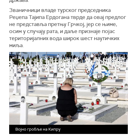
држава.
Званичници владе турског председника
Реџепа Тајипа Ердогана тврде да овај предлог
не представља претњу Грчкој, јер се њиме,
осим у случају рата, и даље признаје појас
територијалних вода широк шест наутичких
миља.
Војно гробље на Кипру