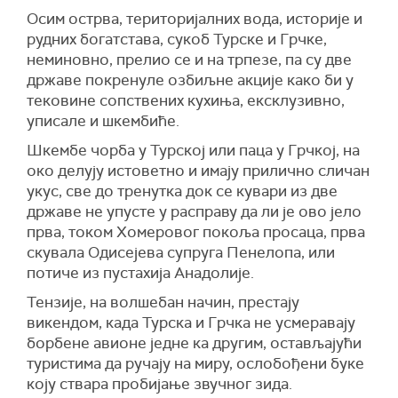
Осим острва, територијалних вода, историје и
рудних богатстава, сукоб Турске и Грчке,
неминовно, прелио се и на трпезе, па су две
државе покренуле озбиљне акције како би у
тековине сопствених кухиња, ексклузивно,
уписале и шкембиће.
Шкембе чорба у Турској или паца у Грчкој, на
око делују истоветно и имају прилично сличан
укус, све до тренутка док се кувари из две
државе не упусте у расправу да ли је ово јело
прва, током Хомеровог покоља просаца, прва
скувала Одисејева супруга Пенелопа, или
потиче из пустахија Анадолије.
Тензије, на волшебан начин, престају
викендом, када Турска и Грчка не усмеравају
борбене авионе једне ка другим, остављајући
туристима да ручају на миру, ослобођени буке
коју ствара пробијање звучног зида.