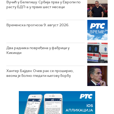
Вучић у Белегишу: Србија прва у Европи по
расту БДП-а у првих шест месеци
Временска прогноза 9. август 2026.
Два радника повређена у фабрици у
Кикинди
Хантер Бајден: Очев рак се проширио,
веома је болно гледати његову борбу