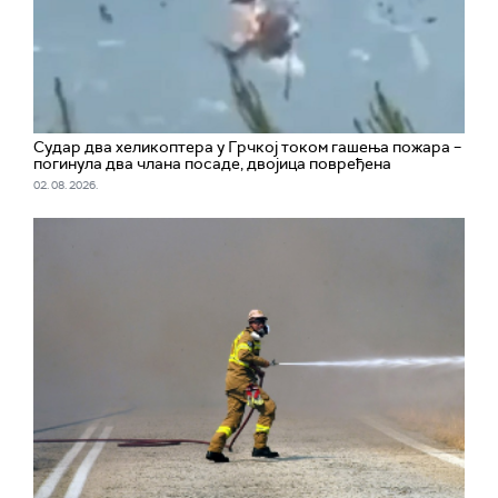
Судар два хеликоптера у Грчкој током гашења пожара –
погинула два члана посаде, двојица повређена
02. 08. 2026.