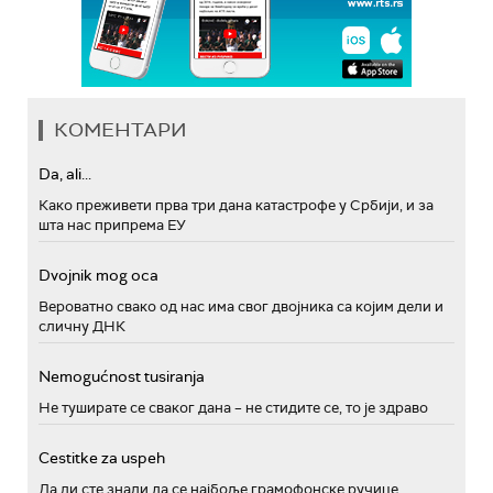
КОМЕНТАРИ
Da, ali...
Како преживети прва три дана катастрофе у Србији, и за
шта нас припрема ЕУ
Dvojnik mog oca
Вероватно свако од нас има свог двојника са којим дели и
сличну ДНК
Nemogućnost tusiranja
Не туширате се сваког дана – не стидите се, то је здраво
Cestitke za uspeh
Да ли сте знали да се најбоље грамофонске ручице