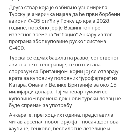
Друга ствар која је озбиљно узнемирила
Турску је америчка најава да ће први борбени
авиони Ф-35 стићи у Грчку до краја 2028.
године, посебно јер је Вашингтон пре
извесног времена "избацио" Анкару из тог
програма због куповине руског система
С-400.
Турска се одмах бацила на развој сопственог
авиона пете генерације, те потписала
споразум са Британијом, којим јој се отварају
врата за куповину половних "јурофајтера" из
Катара, Омана и Велике Британије за око 15
милијарди долара. Тај маневар тумачи се
куповином времена док нови турски ловац не
буде спреман за употребу.
Анкара је, претходних година, представила
читав арсенал новог оружја – носач дронова,
хаубице, тенкове, беспилотне летелице и