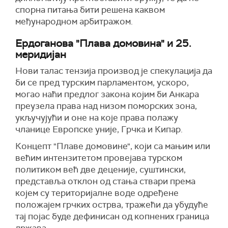
спорна питања бити решена каквом
међународном арбитражом.
Ердоганова "Плава домовина" и 25.
меридијан
Нови талас тензија производ је спекулација да
би се пред турским парламентом, ускоро,
могао наћи предлог закона којим би Анкара
преузела права над низом поморских зона,
укључујући и оне на које права полажу
чланице Европске уније, Грчка и Кипар.
Концепт "Плаве домовине", који са мањим или
већим интензитетом провејава турском
политиком већ две деценије, суштински,
представља отклон од стања ствари према
којем су територијалне воде одређене
положајем грчких острва, тражећи да убудуће
тај појас буде дефинисан од копнених граница