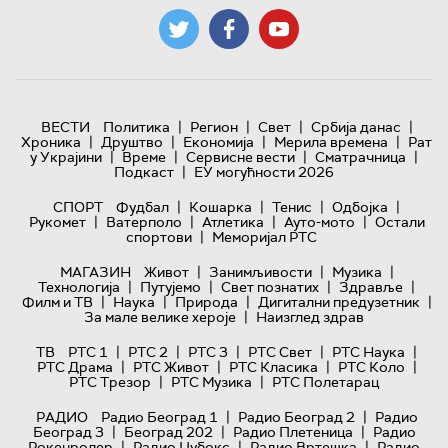
|
|
|
|
ВЕСТИ
Политика
Регион
Свет
Србија данас
|
|
|
|
Хроника
Друштво
Економија
Мерила времена
Рат
|
|
|
|
у Украјини
Време
Сервисне вести
Сматрачница
|
Подкаст
ЕУ могућности 2026
|
|
|
|
СПОРТ
Фудбал
Кошарка
Тенис
Одбојка
|
|
|
|
Рукомет
Ватерполо
Атлетика
Ауто-мото
Остали
|
спортови
Меморијал РТС
|
|
|
МАГАЗИН
Живот
Занимљивости
Музика
|
|
|
|
Технологијa
Путујемо
Свет познатих
Здравље
|
|
|
|
Филм и ТВ
Наука
Природа
Дигитални предузетник
|
За мале велике хероје
Наизглед здрав
|
|
|
|
|
ТВ
РТС 1
РТС 2
РТС 3
РТС Свет
РТС Наука
|
|
|
|
РТС Драма
РТС Живот
РТС Класика
РТС Коло
|
|
РТС Трезор
РТС Музика
РТС Полетарац
|
|
РАДИО
Радио Београд 1
Радио Београд 2
Радио
|
|
|
Београд 3
Београд 202
Радио Плетеница
Радио
|
|
|
Рокенролер
Радио Џубокс
Радио Вртешка
Радио