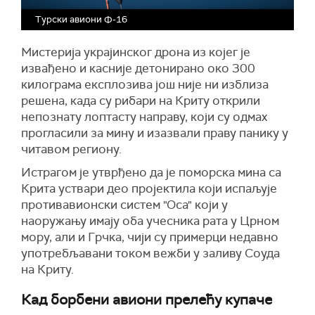
Турски авиони Ф-16
Мистерија украјинског дрона из којег је
извађено и касније детонирано око 300
килограма експлозива још није ни изблиза
решена, када су рибари на Криту открили
непознату лоптасту направу, који су одмах
прогласили за мину и изазвали праву панику у
читавом региону.
Истрагом је утврђено да је поморска мина са
Крита уствари део пројектила који испаљује
противавионски систем "Оса" који у
наоружању имају оба учесника рата у Црном
мору, али и Грчка, чији су примерци недавно
употребљавани током вежби у заливу Соуда
на Криту.
Кад борбени авиони прелећу купаче