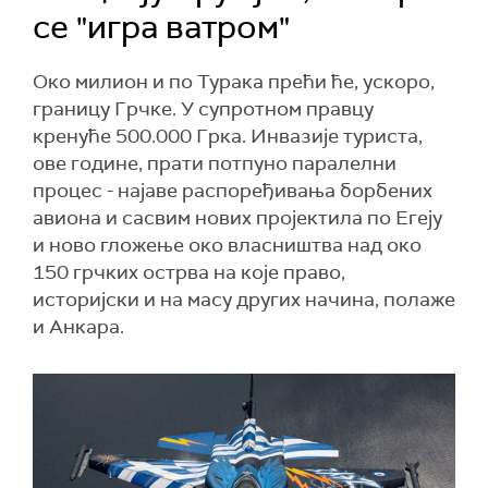
се "игра ватром"
Око милион и по Турака прећи ће, ускоро,
границу Грчке. У супротном правцу
кренуће 500.000 Грка. Инвазије туриста,
ове године, прати потпуно паралелни
процес - најаве распоређивања борбених
авиона и сасвим нових пројектила по Егеју
и ново гложење око власништва над око
150 грчких острва на које право,
историјски и на масу других начина, полаже
и Анкара.