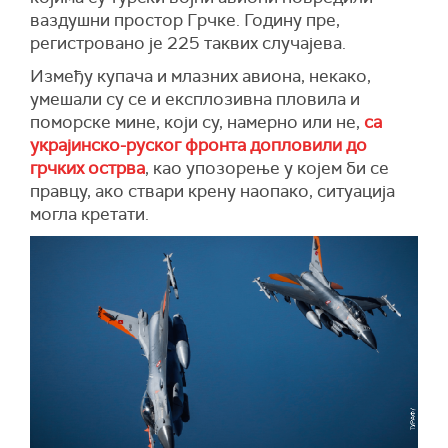
ваздушни простор Грчке. Годину пре,
регистровано је 225 таквих случајева.
Између купача и млазних авиона, некако,
умешали су се и експлозивна пловила и
поморске мине, који су, намерно или не,
са
украјинско-руског фронта допловили до
грчких острва
, као упозорење у којем би се
правцу, ако ствари крену наопако, ситуација
могла кретати.