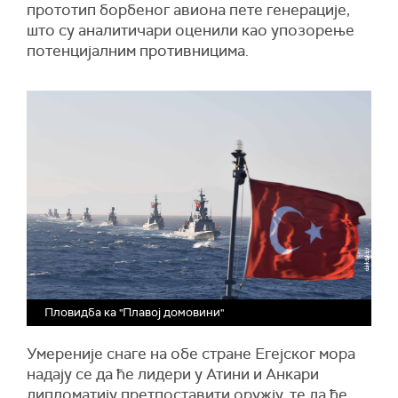
прототип борбеног авиона пете генерације,
што су аналитичари оценили као упозорење
потенцијалним противницима.
Пловидба ка "Плавој домовини"
Умереније снаге на обе стране Егејског мора
надају се да ће лидери у Атини и Анкари
дипломатију претпоставити оружју, те да ће