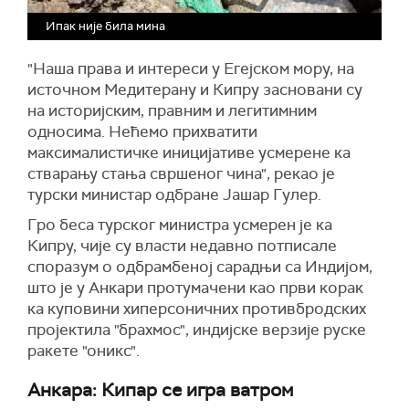
Ипак није била мина
"Наша права и интереси у Егејском мору, на
источном Медитерану и Кипру засновани су
на историјским, правним и легитимним
односима. Нећемо прихватити
максималистичке иницијативе усмерене ка
стварању стања свршеног чина", рекао је
турски министар одбране Јашар Гулер.
Гро беса турског министра усмерен је ка
Кипру, чије су власти недавно потписале
споразум о одбрамбеној сарадњи са Индијом,
што је у Анкари протумачени као први корак
ка куповини хиперсоничних противбродских
пројектила "брахмос", индијске верзије руске
ракете "оникс".
Анкара: Кипар се игра ватром