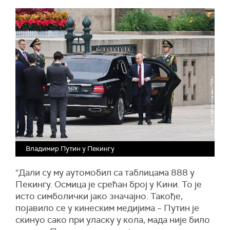
Владимир Путин у Пекингу
“Дали су му аутомобил са таблицама 888 у
Пекингу. Осмица је срећан број у Кини. То је
исто симболички јако значајно. Такође,
појавило се у кинеским медијима – Путин је
скинуо сако при уласку у кола, мада није било