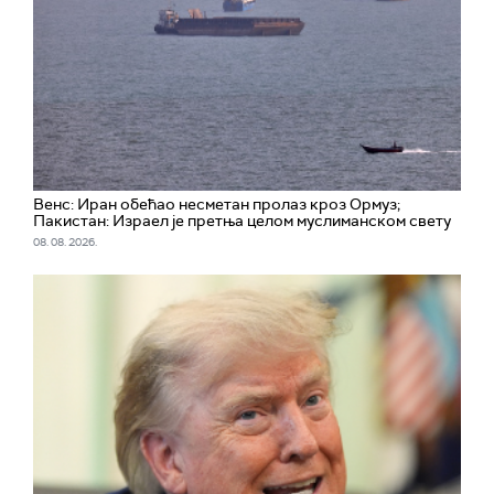
Венс: Иран обећао несметан пролаз кроз Ормуз;
Пакистан: Израел је претња целом муслиманском свету
08. 08. 2026.