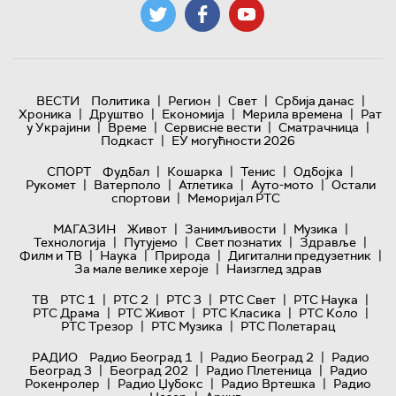
|
|
|
|
ВЕСТИ
Политика
Регион
Свет
Србија данас
|
|
|
|
Хроника
Друштво
Економија
Мерила времена
Рат
|
|
|
|
у Украјини
Време
Сервисне вести
Сматрачница
|
Подкаст
ЕУ могућности 2026
|
|
|
|
СПОРТ
Фудбал
Кошарка
Тенис
Одбојка
|
|
|
|
Рукомет
Ватерполо
Атлетика
Ауто-мото
Остали
|
спортови
Меморијал РТС
|
|
|
МАГАЗИН
Живот
Занимљивости
Музика
|
|
|
|
Технологијa
Путујемо
Свет познатих
Здравље
|
|
|
|
Филм и ТВ
Наука
Природа
Дигитални предузетник
|
За мале велике хероје
Наизглед здрав
|
|
|
|
|
ТВ
РТС 1
РТС 2
РТС 3
РТС Свет
РТС Наука
|
|
|
|
РТС Драма
РТС Живот
РТС Класика
РТС Коло
|
|
РТС Трезор
РТС Музика
РТС Полетарац
|
|
РАДИО
Радио Београд 1
Радио Београд 2
Радио
|
|
|
Београд 3
Београд 202
Радио Плетеница
Радио
|
|
|
Рокенролер
Радио Џубокс
Радио Вртешка
Радио