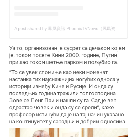
A post shared by 鳳凰資訊 PhoenixTVNews（凤凰资讯） (@phoenixtv_news)
Уз то, организован је сусрет са дечаком којем
је, током посете Кини 2000. године, Путин
пришао током шетње парком и пољубио га.
“То се увек спомиње као неки моменат
настанка тих најснажнијих могућих односа у
историји између Кине и Русије. И онда су
последњих година тражили тог господина.
Зове се Пенг Паи и нашли су га. Сад је већ
одрастао човек и онда су се срели“, каже
професор истичући да је на тај начин указано
на континуитет у сарадњи и добрим односима.