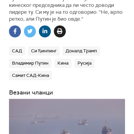
кинеског председника да ли често доводи
лидере ту. Си му је на то одговорио: "Не, врло
ретко, али Путин је био овде."
САД
Си Ђинпинг
Доналд Трамп
Владимир Путин
Кина
Русија
Самит САД-Кина
Везани чланци