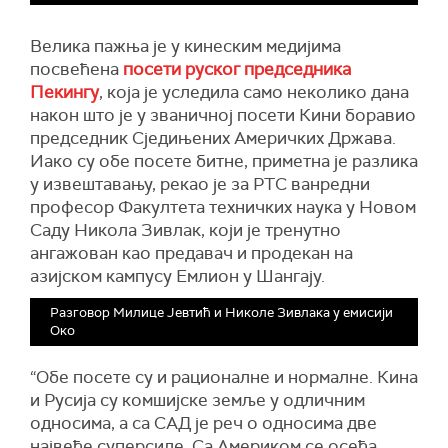
Велика пажња је у кинеским медијима
посвећена
посети руског председника
Пекингу
, која је уследила само неколико дана
након што је у званичној посети Кини боравио
председник Сједињених Америчких Држава.
Иако су обе посете битне, приметна је разлика
у извештавању, рекао је за РТС ванредни
професор Факултета техничких наука у Новом
Саду Никола Зивлак, који је тренутно
ангажован као предавач и продекан на
азијском кампусу Емлион у Шангају.
Разговор Милице Јевтић и Николе Зивлака у емисији
Око
“Обе посете су и рационалне и нормалне. Кина
и Русија су комшијске земље у одличним
односима, а са САД је реч о односима две
највеће суперсиле. Са Америком се осећа