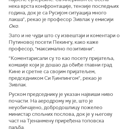
нека врста конфронтације, тензије последњих
година, док је са Русијом ситуација много
лакша“, рекао је професор Зивлак у емисији
Око
.
Зато и не чуди што су извештаји и коментари о
Путиновој посети Пекингу, како каже
професор, "максимално позитивни".
“Коментарисали су то као посету пријатеља,
комшије који је дошао да обиђе главни град
Кине и сретне са својим пријатељем,
председником Си Ђинпингом“, рекао је
Зивлак.
Руском председнику је указан највиши ниво
почасти. На аеродрому му је, што је
неуобичајено, добродошлицу пожелео
министар спољних послова, док је у његову
част на Тјенанмену приређена топовска
паљба.