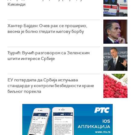
Кикинди
Хантер Бајден: Очев рак се проширио,
веома је болно гледати његову борбу
Ђурић: Вучић разговором са Зеленским
штити интересе Србије
ЕУ потврдила да Србија испуњава
стандарде у контроли безбедности хране
биљног порекла