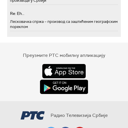
производе у Србији
Re: Eh...
Лесковачка спржа – производ са заштићеним географским
пореклом
Преузмите РТС мобилну апликацију
Радио Телевизија Србије