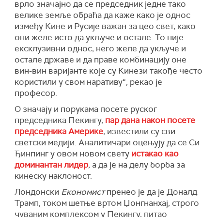
врло значајно да се председник једне тако
велике земље обраћа да каже како је однос
између Кине и Русије важан за цео свет, како
они желе исто да укључе и остале. То није
ексклузивни однос, него желе да укључе и
остале државе и да праве комбинацију оне
вин-вин варијанте које су Кинези такође често
користили у свом наративу“, рекао је
професор.
О значају и порукама посете руског
председника Пекингу,
пар дана након посете
председника Америке
, известили су сви
светски медији. Аналитичари оцењују да се Си
Ђинпинг у овом новом свету
истакао као
доминантан лидер
, а да је на делу борба за
кинеску наклоност.
Лондонски
Економист
пренео је да је Доналд
Трамп, током шетње вртом Џонгнанхај, строго
чуваним комплексом у Пекингу, питао