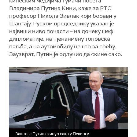
кинеским медијима тумачи посета
Владимира Путина Кини, каже за РТС
професор Никола Зивлак који борави у
Шангају. Руском председнику указан је
највиши ниво почасти – на дочеку шеф
дипломатије, на Тјенанмену топовска
паљба, а на аутомобилу нешто за срећу.
Заузврат, Путин је одлучио да скине сако.
Зашто је Путин скинуо сако у Пекингу