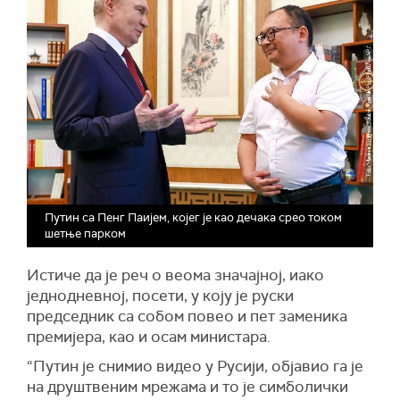
Путин са Пенг Паијем, којег је као дечака срео током
шетње парком
Истиче да је реч о веома значајној, иако
једнодневној, посети, у коју је руски
председник са собом повео и пет заменика
премијера, као и осам министара.
“Путин је снимио видео у Русији, објавио га је
на друштвеним мрежама и то је симболички