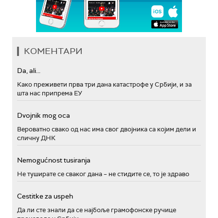
КОМЕНТАРИ
Da, ali...
Како преживети прва три дана катастрофе у Србији, и за
шта нас припрема ЕУ
Dvojnik mog oca
Вероватно свако од нас има свог двојника са којим дели и
сличну ДНК
Nemogućnost tusiranja
Не туширате се сваког дана – не стидите се, то је здраво
Cestitke za uspeh
Да ли сте знали да се најбоље грамофонске ручице